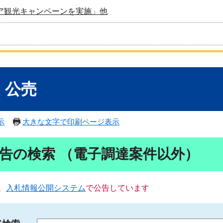
ア観光キャンペーンを実施」他
・公売
示
大きな文字で印刷ページ表示
告の検索 （電子調達案件以外）
、
入札情報公開システム
で公告しています