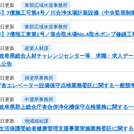
6日更新
東部広域水道事務所
事】7債施工可第4号／川合浄水場計装設備（中央監視制
6日更新
東部広域水道事務所
】7債指工東第1号／落合取水場No.4取水ポンプ修繕工
6日更新
産業人材課
度岐阜県総合人材チャレンジセンター等 求職・求人デ
札公告
6日更新
揖斐県事務所
庁舎エレベーター設備保守点検業務委託に関する一般競
5日更新
中濃県事務所
度岐阜県郡上総合庁舎合併浄化槽保守点検業務に関する一
5日更新
地域福祉課
度生活保護受給者健康管理支援事業実施業務委託に関する