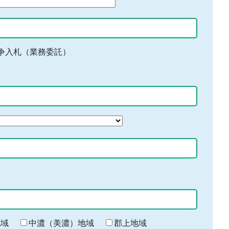
争入札（業務委託）
地域
中濃（美濃）地域
郡上地域