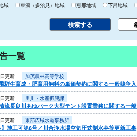
り
地域
東濃（多治見）地域
恵那地域
下呂地域
告一覧
6日更新
加茂農林高等学校
度飛騨牛育成・肥育用飼料の単価契約に関する一般競争入
6日更新
里川・水産振興課
度清流長良川あゆパーク大型テント設置業務に関する一般
6日更新
東部広域水道事務所
事】施工可第6号／川合浄水場空気圧式制水弁等更新工事