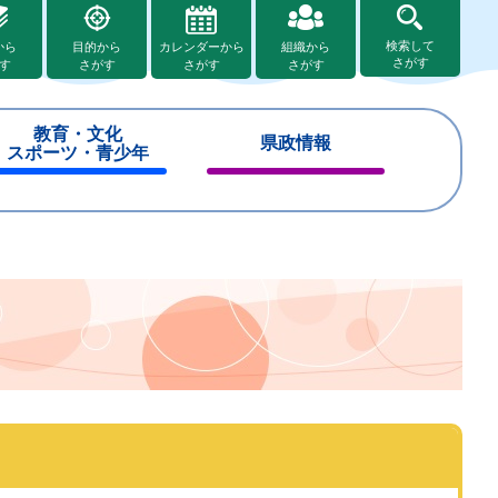
検索して
から
目的から
カレンダーから
組織から
さがす
す
さがす
さがす
さがす
教育・文化
県政情報
スポーツ・青少年
閉
閉
じ
じ
る
る