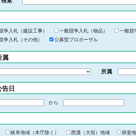
ド検索
検
索
す
る
キ
競争入札（建設工事）
一般競争入札（物品）
一般競
ー
競争入札（その他）
公募型プロポーザル
ワ
ー
所属
ド
を
所属
入
力
公告日
から
期
間
の
終
わ
岐阜地域（本庁除く）
西濃（大垣）地域
揖斐