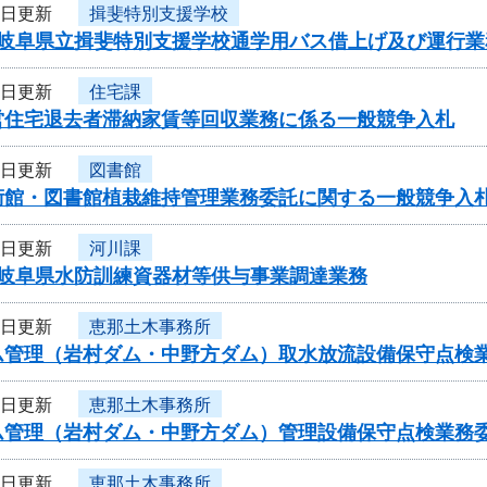
5日更新
揖斐特別支援学校
度岐阜県立揖斐特別支援学校通学用バス借上げ及び運行
4日更新
住宅課
営住宅退去者滞納家賃等回収業務に係る一般競争入札
4日更新
図書館
術館・図書館植栽維持管理業務委託に関する一般競争入
4日更新
河川課
度岐阜県水防訓練資器材等供与事業調達業務
4日更新
恵那土木事務所
ム管理（岩村ダム・中野方ダム）取水放流設備保守点検
4日更新
恵那土木事務所
ム管理（岩村ダム・中野方ダム）管理設備保守点検業務
4日更新
恵那土木事務所