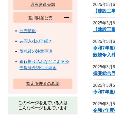
2025年3月
県有資産売却
【建設工
差押財産公売
2025年3月
【建設工事
公売情報
共同入札の手続き
2025年3月
令和7年
落札後の注意事項
般競争入
銀行振り込みなどによる公
2025年3月
売保証金納付手続き
揖斐総合
指定管理者の募集
2025年3月
令和7年
このページを見ている人は
2025年3月
こんなページも見ています
令和7年