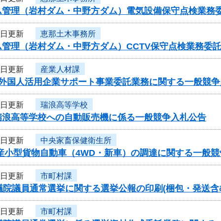
ム管理（岩村ダム・中野方ダム）電気設備保守点検業務
4日更新
恵那土木事務所
ム管理（岩村ダム・中野方ダム）CCTV保守点検業務委
4日更新
産業人材課
度外国人活用企業サポート事業委託業務に関する一般競争
4日更新
瑞浪高等学校
瑞浪高等学校への自動販売機に係る一般競争入札公告
4日更新
中央家畜保健衛生所
国産小型貨物自動車（4WD・新車）の調達に関する一般
4日更新
市町村課
議院議員通常選挙に関する選挙公報の印刷(梱包・発送含
4日更新
市町村課