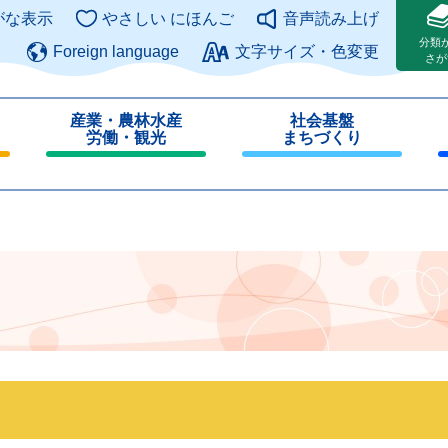
このページの本文へ
がな表示
やさしい にほんご
音声読み上げ
分類
Foreign language
文字サイズ・色変更
さが
産業・農林水産
社会基盤
労働・観光
まちづくり
閉
閉
じ
じ
る
る