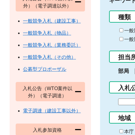
キーワー
外）（電子調達以外）
種類
一般競争入札（建設工事）
一般
一般競争入札（物品）
一般
一般競争入札（業務委託）
担当
一般競争入札（その他）
公募型プロポーザル
部局
入札
入札公告（WTO案件以
外）（電子調達）
期
間
電子調達（建設工事以外）
の
地域
始
入札参加資格
ま
本庁