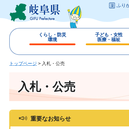
ペ
メ
ふり
ー
ニ
ジ
ュ
の
ー
先
を
くらし・防災
子ども・女性
頭
飛
環境
医療・福祉
で
ば
閉
閉
す
し
じ
じ
。
て
る
る
トップページ
>
入札・公売
本
文
へ
入札・公売
重要なお知らせ