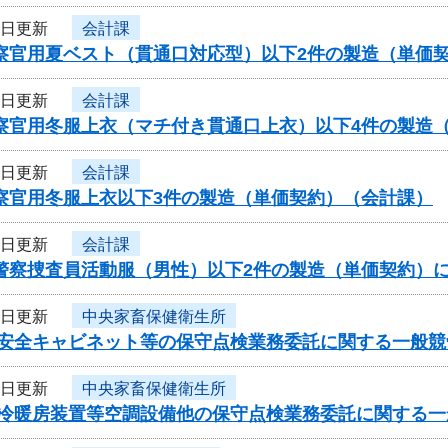
5日更新
会計課
警察官用夏ベスト（貫通口対応型）以下2件の製造（単価
5日更新
会計課
警察官用冬服上衣（マチ付き貫通口上衣）以下4件の製造
5日更新
会計課
警察官用冬服上衣以下3件の製造（単価契約）（会計課）
5日更新
会計課
県警察捜査員活動服（男性）以下2件の製造（単価契約）
5日更新
中央家畜保健衛生所
度安全キャビネット等の保守点検業務委託に関する一般
5日更新
中央家畜保健衛生所
度冷暖房装置等空調設備他の保守点検業務委託に関する