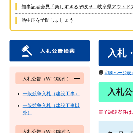
知事記者会見「楽しすぎるぞ岐阜！岐阜県アウトド
熱中症を予防しましょう
本
入札
文
印刷ページ表
入札公告（WTO案件）
入札公
一般競争入札（建設工事）
一般競争入札（建設工事以
電子調達案件は
外）
入札公告（WTO案件以