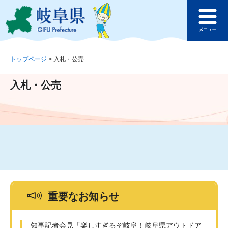
ペ
メ
このページの本文へ
ー
ニ
メ
ジ
ュ
ニ
の
ー
ュ
先
を
ー
頭
飛
トップページ
>
入札・公売
で
ば
す
し
入札・公売
。
て
本
文
へ
重要なお知らせ
知事記者会見「楽しすぎるぞ岐阜！岐阜県アウトドア