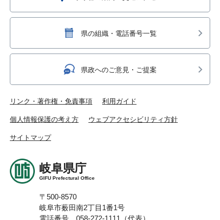
県の組織・電話番号一覧
県政へのご意見・ご提案
リンク・著作権・免責事項
利用ガイド
個人情報保護の考え方
ウェブアクセシビリティ方針
サイトマップ
岐阜県庁
GIFU Prefectural Office
〒500-8570
岐阜市薮田南2丁目1番1号
電話番号 058-272-1111（代表）