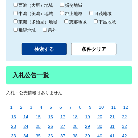
り
西濃（大垣）地域
揖斐地域
中濃（美濃）地域
郡上地域
可茂地域
東濃（多治見）地域
恵那地域
下呂地域
飛騨地域
県外
入札公告一覧
入札・公売情報はありません
1
2
3
4
5
6
7
8
9
10
11
12
13
14
15
16
17
18
19
20
21
22
23
24
25
26
27
28
29
30
31
32
33
34
35
36
37
38
39
40
41
42