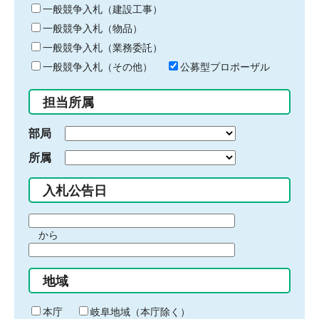
キ
一般競争入札（建設工事）
ー
一般競争入札（物品）
ワ
一般競争入札（業務委託）
ー
ド
一般競争入札（その他）
公募型プロポーザル
を
入
担当所属
力
部局
所属
入札公告日
期
から
間
期
の
間
始
地域
の
ま
終
り
わ
本庁
岐阜地域（本庁除く）