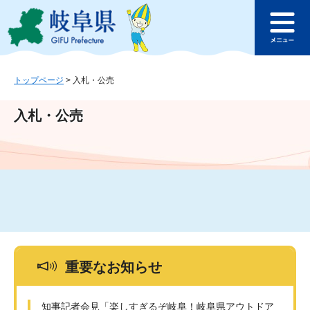
ペ
メ
このページの本文へ
ー
ニ
メ
ジ
ュ
ニ
の
ー
ュ
先
を
ー
頭
飛
トップページ
>
入札・公売
で
ば
す
し
入札・公売
。
て
本
文
へ
重要なお知らせ
知事記者会見「楽しすぎるぞ岐阜！岐阜県アウトドア