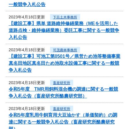
一般競争入札公告
2023年4月18日更新
下呂土木事務所
【建設工事】県単 道路維持修繕業務（MEを活用した
道路点検・維持修繕業務）委託工事に関する一般競争
入札公告
2023年4月18日更新
可茂農林事務所
【建設工事】可池工第0501号／県営ため池等整備事業
真名田地区真名田ため池取水設備工事に関する一般競
争入札公告
2023年4月18日更新
畜産研究所
令和5年度 TMR用飼料混合機の調達に関する一般競
争入札公告（畜産研究所酪農研究部）
2023年4月18日更新
畜産研究所
令和5年度乳用牛飼育用大豆油かす（単価契約）の調
達に関する一般競争入札公告（畜産研究所酪農研究
部）