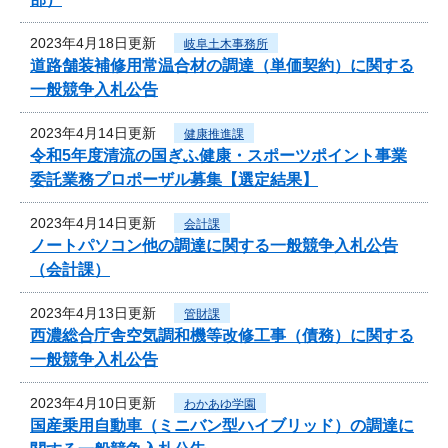
2023年4月18日更新
岐阜土木事務所
道路舗装補修用常温合材の調達（単価契約）に関する
一般競争入札公告
2023年4月14日更新
健康推進課
令和5年度清流の国ぎふ健康・スポーツポイント事業
委託業務プロポーザル募集【選定結果】
2023年4月14日更新
会計課
ノートパソコン他の調達に関する一般競争入札公告
（会計課）
2023年4月13日更新
管財課
西濃総合庁舎空気調和機等改修工事（債務）に関する
一般競争入札公告
2023年4月10日更新
わかあゆ学園
国産乗用自動車（ミニバン型ハイブリッド）の調達に