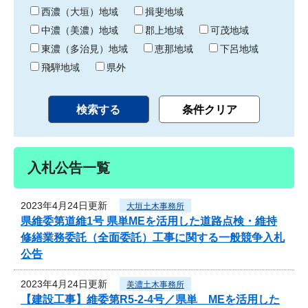
り
西濃（大垣）地域
揖斐地域
中濃（美濃）地域
郡上地域
可茂地域
東濃（多治見）地域
恵那地域
下呂地域
飛騨地域
県外
入札公告一覧
2023年4月24日更新
大垣土木事務所
県維委第道維1号 県単MEを活用した道路点検・維持
修繕業務委託（全面委託）工事に関する一般競争入札
公告
2023年4月24日更新
美濃土木事務所
【建設工事】維委第R5-2-4号／県単 MEを活用した