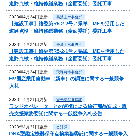
道路点検・維持修繕業務（全面委託）委託工事
2023年4月24日更新
美濃土木事務所
【建設工事】維委第R5-2-2号／県単 MEを活用した
道路点検・維持修繕業務（全面委託）委託工事
2023年4月24日更新
美濃土木事務所
【建設工事】維委第R5-2-1号／県単 MEを活用した
道路点検・維持修繕業務（全面委託）委託工事
2023年4月24日更新
飛騨農林事務所
HV国産乗用自動車（新車）の調達に関する一般競争
入札
2023年4月21日更新
観光誘客推進課
ランドオペレーターとの連携による旅行商品造成・販
売支援業務委託に関する一般競争入札公告
2023年4月21日更新
会計課
DNA型鑑定機器保守点検業務委託に関する一般競争入