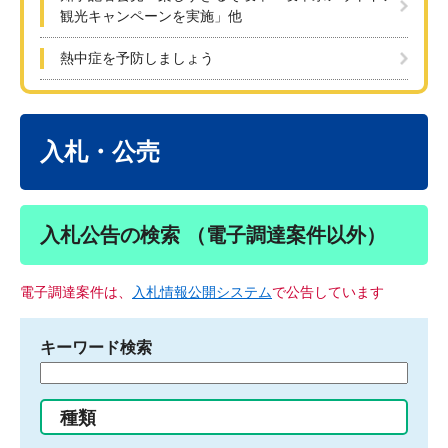
観光キャンペーンを実施」他
熱中症を予防しましょう
本
文
入札・公売
入札公告の検索 （電子調達案件以外）
電子調達案件は、
入札情報公開システム
で公告しています
キーワード検索
検
索
す
種類
る