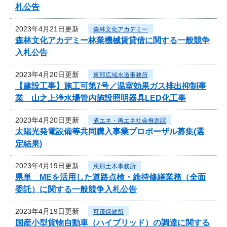
札公告
2023年4月21日更新
森林文化アカデミー
森林文化アカデミー林業機械賃貸借に関する一般競争
入札公告
2023年4月20日更新
東部広域水道事務所
【建設工事】施工可第7号／温室効果ガス排出抑制事
業 山之上浄水場管内施設照明器具LED化工事
2023年4月20日更新
省エネ・再エネ社会推進課
太陽光発電設備等共同購入事業プロポーザル募集(選
定結果)
2023年4月19日更新
恵那土木事務所
県単 MEを活用した道路点検・維持修繕業務（全面
委託）に関する一般競争入札公告
2023年4月19日更新
可茂保健所
国産小型貨物自動車（ハイブリッド）の調達に関する