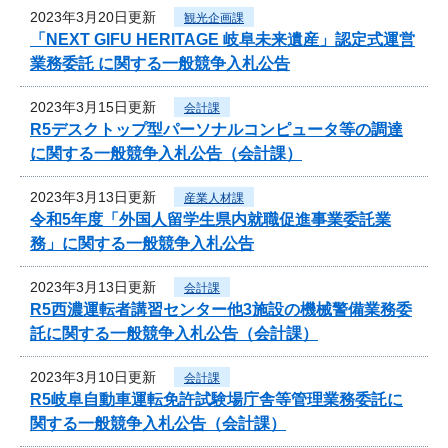
2023年3月20日更新
観光企画課
「NEXT GIFU HERITAGE 岐阜未来遺産」認定式運営
業務委託 に関する一般競争入札公告
2023年3月15日更新
会計課
R5デスクトップ型パーソナルコンピュータ等の調達
に関する一般競争入札公告（会計課）
2023年3月13日更新
産業人材課
令和5年度「外国人留学生県内就職促進事業委託業
務」に関する一般競争入札公告
2023年3月13日更新
会計課
R5西濃運転者講習センター他3施設の機械警備業務委
託に関する一般競争入札公告（会計課）
2023年3月10日更新
会計課
R5岐阜自動車運転免許試験場庁舎等管理業務委託に
関する一般競争入札公告（会計課）