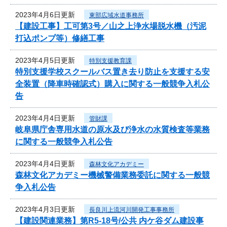
2023年4月6日更新
東部広域水道事務所
【建設工事】工可第3号／山之上浄水場脱水機（汚泥
打込ポンプ等）修繕工事
2023年4月5日更新
特別支援教育課
特別支援学校スクールバス置き去り防止を支援する安
全装置（降車時確認式）購入に関する一般競争入札公
告
2023年4月4日更新
管財課
岐阜県庁舎専用水道の原水及び浄水の水質検査等業務
に関する一般競争入札公告
2023年4月4日更新
森林文化アカデミー
森林文化アカデミー機械警備業務委託に関する一般競
争入札公告
2023年4月3日更新
長良川上流河川開発工事事務所
【建設関連業務】第R5-18号/公共 内ケ谷ダム建設事