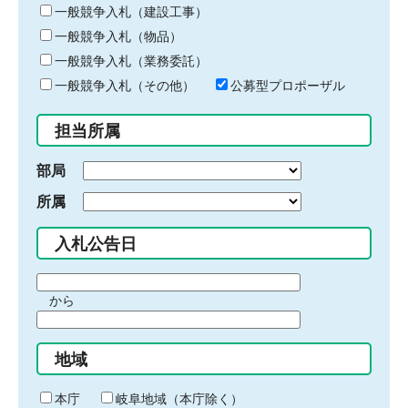
キ
一般競争入札（建設工事）
ー
一般競争入札（物品）
ワ
一般競争入札（業務委託）
ー
ド
一般競争入札（その他）
公募型プロポーザル
を
入
担当所属
力
部局
所属
入札公告日
期
から
間
期
の
間
始
地域
の
ま
終
り
わ
本庁
岐阜地域（本庁除く）