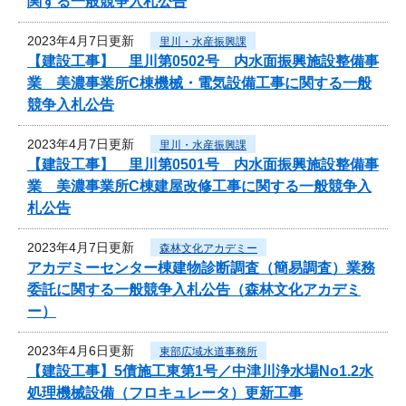
関する一般競争入札公告
2023年4月7日更新
里川・水産振興課
【建設工事】 里川第0502号 内水面振興施設整備事
業 美濃事業所C棟機械・電気設備工事に関する一般
競争入札公告
2023年4月7日更新
里川・水産振興課
【建設工事】 里川第0501号 内水面振興施設整備事
業 美濃事業所C棟建屋改修工事に関する一般競争入
札公告
2023年4月7日更新
森林文化アカデミー
アカデミーセンター棟建物診断調査（簡易調査）業務
委託に関する一般競争入札公告（森林文化アカデミ
ー）
2023年4月6日更新
東部広域水道事務所
【建設工事】5債施工東第1号／中津川浄水場No1.2水
処理機械設備（フロキュレータ）更新工事