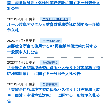
業 流量観測高度化検討業務委託に関する一般競争入
札公告
2023年4月3日更新
デジタル戦略推進課
オール岐阜デジタル人材育成業務委託に関する一般競
争入札
2023年4月3日更新
恵那県事務所
恵那総合庁舎で使用するA4再生紙単価契約に関する
一般競争入札公告
2023年4月3日更新
自然環境課
「乗鞍岳自然環境学習に係るバス借り上げ等業務（飛
騨地域対象）」に関する一般競争入札公告
2023年4月3日更新
自然環境課
「乗鞍岳自然環境学習に係るバス借り上げ等業務（岐
阜・西濃・中濃地域対象）」に関する一般競争入札公
告