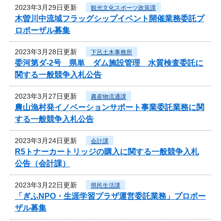
2023年3月29日更新
観光文化スポーツ政策課
木曽川中流域フラッグシップイベント開催業務委託プ
ロポーザル募集
2023年3月28日更新
下呂土木事務所
委河第ダ-2号 県単 ダム施設管理 水質検査委託に
関する一般競争入札公告
2023年3月27日更新
農産物流通課
農山漁村発イノベーションサポート事業委託業務に関
する一般競争入札公告
2023年3月24日更新
会計課
R5トナーカートリッジの購入に関する一般競争入札
公告（会計課）
2023年3月22日更新
県民生活課
「ぎふNPO・生涯学習プラザ運営委託業務」プロポー
ザル募集