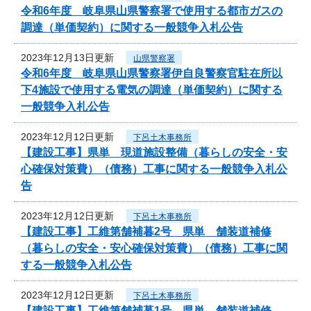
令和6年度 岐阜県山県警察署で使用する都市ガスの
調達（単価契約）に関する一般競争入札公告
2023年12月13日更新
山県警察署
令和6年度 岐阜県山県警察署伊自良警察官駐在所以
下4施設で使用する電気の調達（単価契約）に関する
一般競争入札公告
2023年12月12日更新
下呂土木事務所
【建設工事】県単 現道施設整備（暮らしの安全・安
心確保対策費）（債務）工事に関する一般競争入札公
告
2023年12月12日更新
下呂土木事務所
【建設工事】工維第舗補暮2号 県単 舗装道補修
（暮らしの安全・安心確保対策費）（債務）工事に関
する一般競争入札公告
2023年12月12日更新
下呂土木事務所
【建設工事】工維第舗補暮1号 県単 舗装道補修