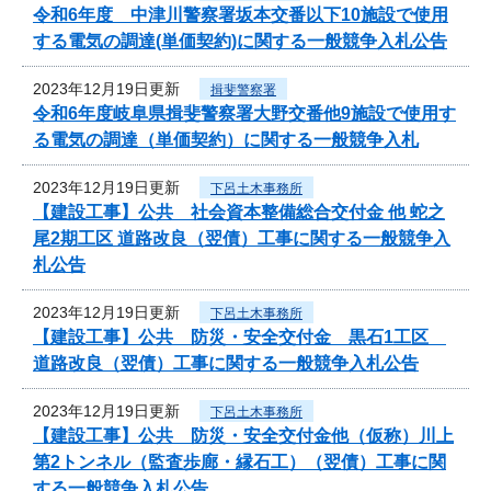
令和6年度 中津川警察署坂本交番以下10施設で使用
する電気の調達(単価契約)に関する一般競争入札公告
2023年12月19日更新
揖斐警察署
令和6年度岐阜県揖斐警察署大野交番他9施設で使用す
る電気の調達（単価契約）に関する一般競争入札
2023年12月19日更新
下呂土木事務所
【建設工事】公共 社会資本整備総合交付金 他 蛇之
尾2期工区 道路改良（翌債）工事に関する一般競争入
札公告
2023年12月19日更新
下呂土木事務所
【建設工事】公共 防災・安全交付金 黒石1工区
道路改良（翌債）工事に関する一般競争入札公告
2023年12月19日更新
下呂土木事務所
【建設工事】公共 防災・安全交付金他（仮称）川上
第2トンネル（監査歩廊・縁石工）（翌債）工事に関
する一般競争入札公告