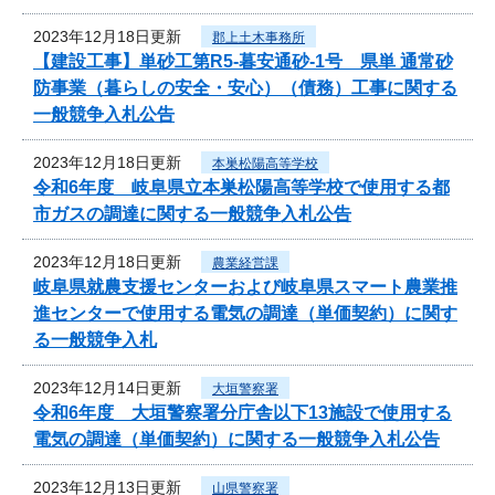
2023年12月18日更新
郡上土木事務所
【建設工事】単砂工第R5-暮安通砂-1号 県単 通常砂
防事業（暮らしの安全・安心）（債務）工事に関する
一般競争入札公告
2023年12月18日更新
本巣松陽高等学校
令和6年度 岐阜県立本巣松陽高等学校で使用する都
市ガスの調達に関する一般競争入札公告
2023年12月18日更新
農業経営課
岐阜県就農支援センターおよび岐阜県スマート農業推
進センターで使用する電気の調達（単価契約）に関す
る一般競争入札
2023年12月14日更新
大垣警察署
令和6年度 大垣警察署分庁舎以下13施設で使用する
電気の調達（単価契約）に関する一般競争入札公告
2023年12月13日更新
山県警察署