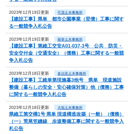
2023年12月19日更新
可茂土木事務所
【建設工事】県単 都市公園事業（翌債）工事に関す
る一般競争入札公告
2023年12月19日更新
揖斐土木事務所
【建設工事】第維工交安A01-037-3号 公共 防災・
安全交付金（交通安全）（債務）工事に関する一般競
争入札公告
2023年12月18日更新
多治見土木事務所
【建設工事】工維単第現施暮3他号 県単 現道施設
整備（暮らしの安全・安心確保対策）他（債務）工事
に関する一般競争入札公告
2023年12月18日更新
大垣土木事務所
県維工第交構1号 県単 現道構造改築（一般）（債務）
（一）荒尾笠縫線 歩道整備工事に関する一般競争入
札公告