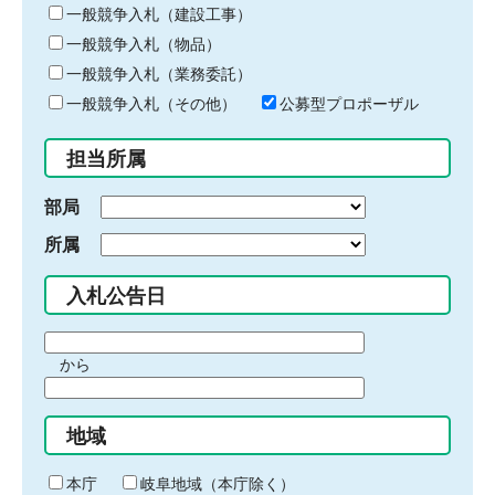
キ
一般競争入札（建設工事）
ー
一般競争入札（物品）
ワ
一般競争入札（業務委託）
ー
ド
一般競争入札（その他）
公募型プロポーザル
を
入
担当所属
力
部局
所属
入札公告日
期
から
間
期
の
間
始
地域
の
ま
終
り
わ
本庁
岐阜地域（本庁除く）