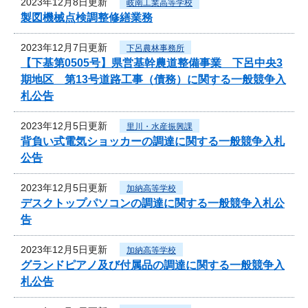
2023年12月8日更新
岐南工業高等学校
製図機械点検調整修繕業務
2023年12月7日更新
下呂農林事務所
【下基第0505号】県営基幹農道整備事業 下呂中央3
期地区 第13号道路工事（債務）に関する一般競争入
札公告
2023年12月5日更新
里川・水産振興課
背負い式電気ショッカーの調達に関する一般競争入札
公告
2023年12月5日更新
加納高等学校
デスクトップパソコンの調達に関する一般競争入札公
告
2023年12月5日更新
加納高等学校
グランドピアノ及び付属品の調達に関する一般競争入
札公告