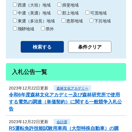
り
西濃（大垣）地域
揖斐地域
中濃（美濃）地域
郡上地域
可茂地域
東濃（多治見）地域
恵那地域
下呂地域
飛騨地域
県外
入札公告一覧
2023年12月22日更新
森林文化アカデミー
令和6年度森林文化アカデミー及び森林研究所で使用
する電気の調達（単価契約）に関する一般競争入札公
告
2023年12月22日更新
会計課
R5運転免許技能試験用車両（大型特殊自動車）の購