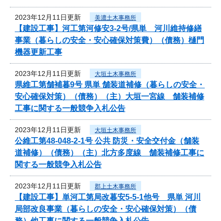
2023年12月11日更新
美濃土木事務所
【建設工事】河工第河修安3-2号/県単 河川維持修繕
事業（暮らしの安全・安心確保対策費）（債務）樋門
機器更新工事
2023年12月11日更新
大垣土木事務所
県維工第舗補暮9号 県単 舗装道補修（暮らしの安全・
安心確保対策）（債務）（主）大垣一宮線 舗装補修
工事に関する一般競争入札公告
2023年12月11日更新
大垣土木事務所
公維工第48-048-2-1号 公共 防災・安全交付金（舗装
道補修）（債務）（主）北方多度線 舗装補修工事に
関する一般競争入札公告
2023年12月11日更新
郡上土木事務所
【建設工事】単河工第局改暮安5-5-1他号 県単 河川
局部改良事業（暮らしの安全・安心確保対策）（債
務）他工事に関する一般競争入札公告