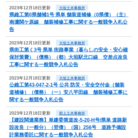
2023年12月18日更新
大垣土木事務所
県維工第0県舗補1号 県単 舗装道補修（0県債）（主）
南濃関ケ原線 舗装補修工事に関する一般競争入札公
告
2023年12月18日更新
大垣土木事務所
県街工第く3号 県単 街路事業（暮らしの安全・安心確
保対策費）（債務）（都）大垣駅北口線 交差点改良
工事に関する一般競争入札公告
2023年12月18日更新
大垣土木事務所
公維工第43-047-2-1号 公共 防災・安全交付金（舗装
道補修）（債務）（一）安八平田線 舗装補修工事に
関する一般競争入札公告
2023年12月18日更新
郡上土木事務所
【建設関連業務】単建委第道改-5-20-H号/県単 道路新
設改良（一般分）（翌債）（国）256号 道路予備設
計業務委託に関する一般競争入札公告