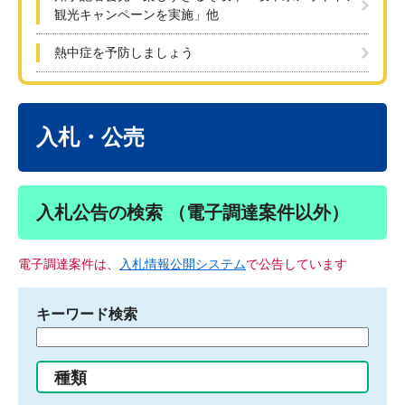
観光キャンペーンを実施」他
熱中症を予防しましょう
本
文
入札・公売
入札公告の検索 （電子調達案件以外）
電子調達案件は、
入札情報公開システム
で公告しています
キーワード検索
検
索
す
種類
る