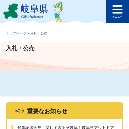
ペ
メ
このページの本文へ
ー
ニ
メ
ジ
ュ
ニ
の
ー
ュ
先
を
ー
頭
飛
トップページ
>
入札・公売
で
ば
す
し
入札・公売
。
て
本
文
へ
重要なお知らせ
知事記者会見「楽しすぎるぞ岐阜！岐阜県アウトドア