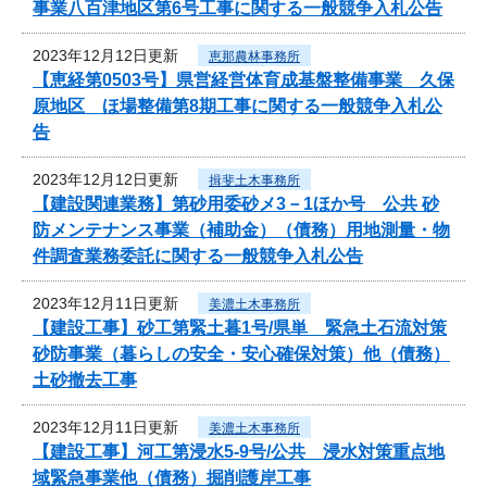
事業八百津地区第6号工事に関する一般競争入札公告
2023年12月12日更新
恵那農林事務所
【恵経第0503号】県営経営体育成基盤整備事業 久保
原地区 ほ場整備第8期工事に関する一般競争入札公
告
2023年12月12日更新
揖斐土木事務所
【建設関連業務】第砂用委砂メ3－1ほか号 公共 砂
防メンテナンス事業（補助金）（債務）用地測量・物
件調査業務委託に関する一般競争入札公告
2023年12月11日更新
美濃土木事務所
【建設工事】砂工第緊土暮1号/県単 緊急土石流対策
砂防事業（暮らしの安全・安心確保対策）他（債務）
土砂撤去工事
2023年12月11日更新
美濃土木事務所
【建設工事】河工第浸水5-9号/公共 浸水対策重点地
域緊急事業他（債務）掘削護岸工事