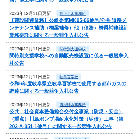
2023年12月11日更新
郡上土木事務所
【建設関連業務】公維委第MK05-06他号/公共 道路メ
ンテナンス補助（橋梁補修）他（債務）橋梁補修設計
業務委託に関する一般競争入札公告
2023年12月11日更新
関特別支援学校
関特別支援学校への自動販売機設置に係る一般競争入
札公告
2023年12月11日更新
岐阜盲学校
令和6年度岐阜県立岐阜盲学校で使用する都市ガスの
調達に関する一般競争入札公告
2023年12月11日更新
流域浄水事務所
公共 社会資本整備総合交付金事業（防災・安全）
（重点）川島ポンプ場耐水化対策（翌債）工事（第
203-A-051-1他号）に関する一般競争入札公告