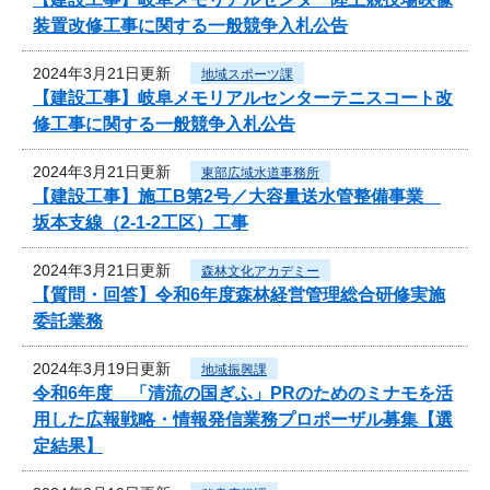
装置改修工事に関する一般競争入札公告
2024年3月21日更新
地域スポーツ課
【建設工事】岐阜メモリアルセンターテニスコート改
修工事に関する一般競争入札公告
2024年3月21日更新
東部広域水道事務所
【建設工事】施工B第2号／大容量送水管整備事業
坂本支線（2-1-2工区）工事
2024年3月21日更新
森林文化アカデミー
【質問・回答】令和6年度森林経営管理総合研修実施
委託業務
2024年3月19日更新
地域振興課
令和6年度 「清流の国ぎふ」PRのためのミナモを活
用した広報戦略・情報発信業務プロポーザル募集【選
定結果】