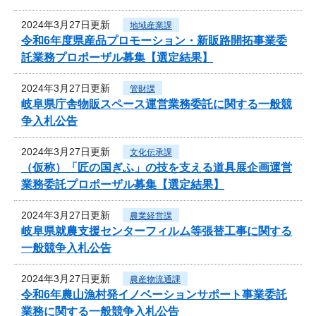
2024年3月27日更新
地域産業課
令和6年度県産品プロモーション・新販路開拓事業委
託業務プロポーザル募集【選定結果】
2024年3月27日更新
管財課
岐阜県庁舎物販スペース運営業務委託に関する一般競
争入札公告
2024年3月27日更新
文化伝承課
（仮称）「匠の国ぎふ」の技を支える道具展企画運営
業務委託プロポーザル募集【選定結果】
2024年3月27日更新
農業経営課
岐阜県就農支援センターフィルム等張替工事に関する
一般競争入札公告
2024年3月27日更新
農産物流通課
令和6年農山漁村発イノベーションサポート事業委託
業務に関する一般競争入札公告