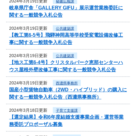
2024年3月19日更新
秘書広報課
岐阜県庁舎「GALLERY GIFU」展示運営業務委託に
関する一般競争入札公告
2024年3月19日更新
公共建築課
【教工第6-5号】飛騨神岡高等学校受変電設備改修工
事に関する一般競争入札公告
2024年3月19日更新
公共建築課
【地ス工第6-4号】クリスタルパーク恵那センターハ
ウス屋根外壁改修工事に関する一般競争入札公告
2024年3月19日更新
西濃県事務所
国産小型貨物自動車（2WD・ハイブリッド）の購入に
関する一般競争入札公告（西濃県事務所）
2024年3月18日更新
子育て支援課
【選定結果】令和6年度結婚支援事業企画・運営等業
務委託プロポーザル募集