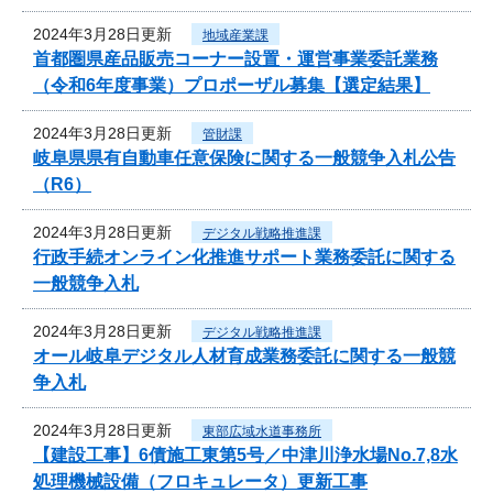
2024年3月28日更新
地域産業課
首都圏県産品販売コーナー設置・運営事業委託業務
（令和6年度事業）プロポーザル募集【選定結果】
2024年3月28日更新
管財課
岐阜県県有自動車任意保険に関する一般競争入札公告
（R6）
2024年3月28日更新
デジタル戦略推進課
行政手続オンライン化推進サポート業務委託に関する
一般競争入札
2024年3月28日更新
デジタル戦略推進課
オール岐阜デジタル人材育成業務委託に関する一般競
争入札
2024年3月28日更新
東部広域水道事務所
【建設工事】6債施工東第5号／中津川浄水場No.7,8水
処理機械設備（フロキュレータ）更新工事