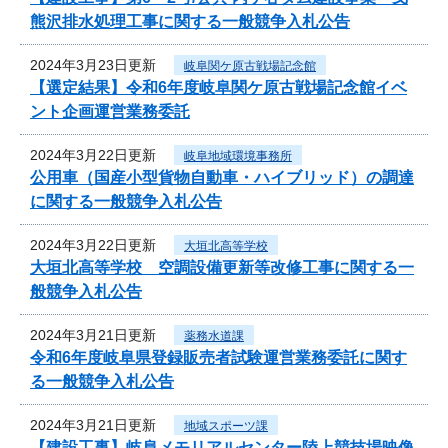
熊沢排水処理工事に関する一般競争入札公告
2024年3月23日更新
岐阜関ケ原古戦場記念館
【選定結果】令和6年度岐阜関ケ原古戦場記念館イベ
ント企画運営業務委託
2024年3月22日更新
岐阜地域環境事務所
公用車（国産小型貨物自動車・ハイブリッド）の調達
に関する一般競争入札公告
2024年3月22日更新
大垣北高等学校
大垣北高等学校 空調設備更新等改修工事に関する一
般競争入札公告
2024年3月21日更新
薬務水道課
令和6年度岐阜県登録販売者試験運営業務委託に関す
る一般競争入札公告
2024年3月21日更新
地域スポーツ課
【建設工事】岐阜メモリアルセンター陸上競技場映像