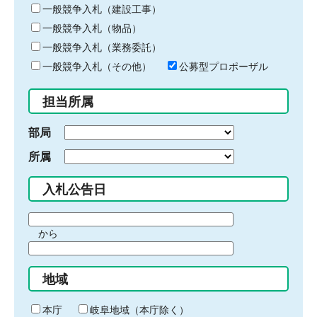
キ
一般競争入札（建設工事）
ー
一般競争入札（物品）
ワ
一般競争入札（業務委託）
ー
ド
一般競争入札（その他）
公募型プロポーザル
を
入
担当所属
力
部局
所属
入札公告日
期
から
間
期
の
間
始
地域
の
ま
終
り
わ
本庁
岐阜地域（本庁除く）