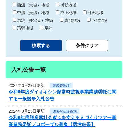
り
西濃（大垣）地域
揖斐地域
中濃（美濃）地域
郡上地域
可茂地域
東濃（多治見）地域
恵那地域
下呂地域
飛騨地域
県外
入札公告一覧
2024年3月29日更新
環境管理課
令和6年度ダイオキシン類常時監視事業業務委託に関
する一般競争入札公告
2024年3月29日更新
環境生活政策課
令和6年度脱炭素社会ぎふを支える人づくりツアー事
業業務委託プロポーザル募集【選考結果】