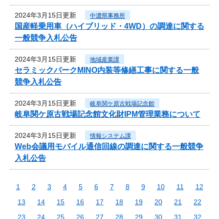
2024年3月15日更新
中濃県事務所
国産軽乗用車（ハイブリッド・4WD）の調達に関する
一般競争入札公告
2024年3月15日更新
地域産業課
セラミックパークMINO内装等修繕工事に関する一般
競争入札公告
2024年3月15日更新
岐阜関ケ原古戦場記念館
岐阜関ケ原古戦場記念館文化財IPM管理業務について
2024年3月15日更新
情報システム課
Web会議用モバイル通信回線の調達に関する一般競争
入札公告
1
2
3
4
5
6
7
8
9
10
11
12
13
14
15
16
17
18
19
20
21
22
23
24
25
26
27
28
29
30
31
32