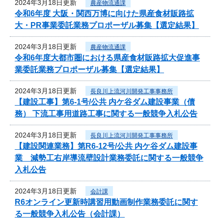
2024年3月18日更新
農産物流通課
令和6年度 大阪・関西万博に向けた県産食材販路拡
大・PR事業委託業務プロポーザル募集【選定結果】
2024年3月18日更新
農産物流通課
令和6年度大都市圏における県産食材販路拡大促進事
業委託業務プロポーザル募集【選定結果】
2024年3月18日更新
長良川上流河川開発工事事務所
【建設工事】第6-1号/公共 内ケ谷ダム建設事業（債
務） 下流工事用道路工事に関する一般競争入札公告
2024年3月18日更新
長良川上流河川開発工事事務所
【建設関連業務】第R6-12号/公共 内ケ谷ダム建設事
業 減勢工右岸導流壁設計業務委託に関する一般競争
入札公告
2024年3月18日更新
会計課
R6オンライン更新時講習用動画制作業務委託に関す
る一般競争入札公告（会計課）