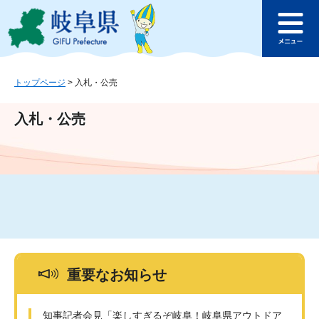
ペ
メ
このページの本文へ
ー
ニ
メ
ジ
ュ
ニ
の
ー
ュ
先
を
ー
頭
飛
トップページ
>
入札・公売
で
ば
す
し
入札・公売
。
て
本
文
へ
重要なお知らせ
知事記者会見「楽しすぎるぞ岐阜！岐阜県アウトドア