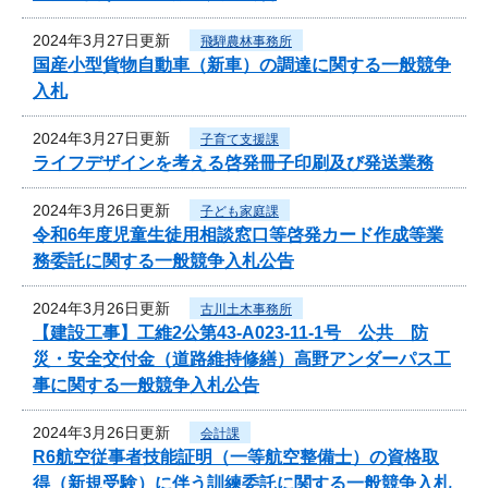
2024年3月27日更新
飛騨農林事務所
国産小型貨物自動車（新車）の調達に関する一般競争
入札
2024年3月27日更新
子育て支援課
ライフデザインを考える啓発冊子印刷及び発送業務
2024年3月26日更新
子ども家庭課
令和6年度児童生徒用相談窓口等啓発カード作成等業
務委託に関する一般競争入札公告
2024年3月26日更新
古川土木事務所
【建設工事】工維2公第43-A023-11-1号 公共 防
災・安全交付金（道路維持修繕）高野アンダーパス工
事に関する一般競争入札公告
2024年3月26日更新
会計課
R6航空従事者技能証明（一等航空整備士）の資格取
得（新規受験）に伴う訓練委託に関する一般競争入札