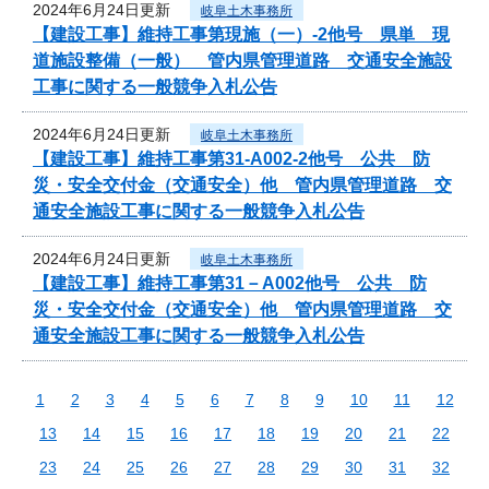
2024年6月24日更新
岐阜土木事務所
【建設工事】維持工事第現施（一）-2他号 県単 現
道施設整備（一般） 管内県管理道路 交通安全施設
工事に関する一般競争入札公告
2024年6月24日更新
岐阜土木事務所
【建設工事】維持工事第31-A002-2他号 公共 防
災・安全交付金（交通安全）他 管内県管理道路 交
通安全施設工事に関する一般競争入札公告
2024年6月24日更新
岐阜土木事務所
【建設工事】維持工事第31－A002他号 公共 防
災・安全交付金（交通安全）他 管内県管理道路 交
通安全施設工事に関する一般競争入札公告
1
2
3
4
5
6
7
8
9
10
11
12
13
14
15
16
17
18
19
20
21
22
23
24
25
26
27
28
29
30
31
32