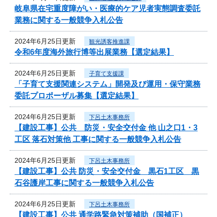
岐阜県在宅重度障がい・医療的ケア児者実態調査委託
業務に関する一般競争入札公告
2024年6月25日更新
観光誘客推進課
令和6年度海外旅行博等出展業務【選定結果】
2024年6月25日更新
子育て支援課
「子育て支援関連システム」開発及び運用・保守業務
委託プロポーザル募集【選定結果】
2024年6月25日更新
下呂土木事務所
【建設工事】公共 防災・安全交付金 他 山之口1・3
工区 落石対策他 工事に関する一般競争入札公告
2024年6月25日更新
下呂土木事務所
【建設工事】公共 防災・安全交付金 黒石1工区 黒
石谷護岸工事に関する一般競争入札公告
2024年6月25日更新
下呂土木事務所
【建設工事】公共 通学路緊急対策補助（国補正）