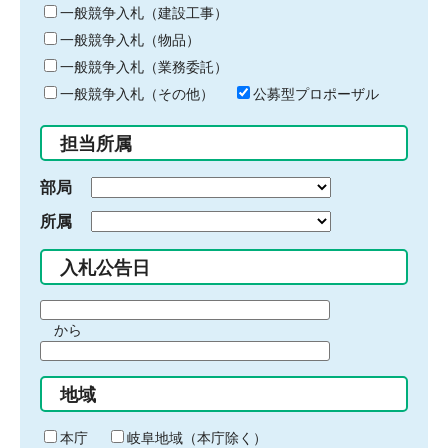
キ
一般競争入札（建設工事）
ー
一般競争入札（物品）
ワ
一般競争入札（業務委託）
ー
ド
一般競争入札（その他）
公募型プロポーザル
を
入
担当所属
力
部局
所属
入札公告日
期
から
間
期
の
間
始
地域
の
ま
終
り
わ
本庁
岐阜地域（本庁除く）