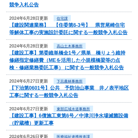
競争入札公告
2024年6月28日更新
住宅課
【建設関連業務】 【住委第6-3号】 県営尾崎住宅
等解体工事の実施設計委託に関する一般競争入札公告
2024年6月28日更新
高山土木事務所
【建設工事】第委維単橋全1号／県単 橋りょう維持
修繕指定修繕費（MEを活用した小規模橋梁等の点
検・修繕業務委託工事） に関する一般競争入札公告
2024年6月27日更新
下呂農林事務所
【下治第0601号】公共 予防治山事業 井ノ表平地区
工事に関する一般競争入札公告
2024年6月27日更新
東部広域水道事務所
【建設工事】6債施工東第6号／中津川浄水場滅菌設備
（貯蔵槽）更新工事
2024年6月26日更新
医療福祉連携推進課