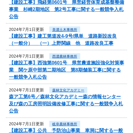
【建設工事】飛経第0601号 県営経営体育成基盤整備
事業 杉崎2期地区 第2号工事に関する一般競争入札
公告
2024年7月1日更新
美濃土木事務所
【建設工事】建工第道改4-9号/県単 道路新設改良
（一般分） （一）上野関線 他 道路改良工事
2024年7月1日更新
西濃農林事務所
【建設工事】西強第0601号 県営農道施設強化対策事
業 関ケ原中部第二期地区 第8期舗装工事に関する
一般競争入札公告
2024年7月1日更新
森林文化アカデミー
森ア工第6号／森林文化アカデミー森の情報センター
及び森の工房照明設備改修工事に関する一般競争入札
公告
2024年7月1日更新
岐阜農林事務所
【建設工事】公共 予防治山事業 車洞に関する一般