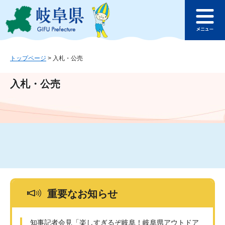
ペ
メ
このページの本文へ
ー
ニ
メ
ジ
ュ
ニ
の
ー
ュ
先
を
ー
頭
飛
トップページ
>
入札・公売
で
ば
す
し
入札・公売
。
て
本
文
へ
重要なお知らせ
知事記者会見「楽しすぎるぞ岐阜！岐阜県アウトドア