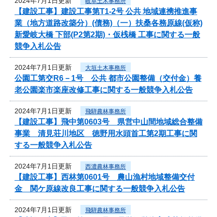
2024年7月1日更新
岐阜土木事務所
【建設工事】建設工事第T1-2号 公共 地域連携推進事
業（地方道路改築分）(債務)（一）扶桑各務原線(仮称)
新愛岐大橋 下部(P2第2期)・仮桟橋 工事に関する一般
競争入札公告
2024年7月1日更新
大垣土木事務所
公園工第交R6－1号 公共 都市公園整備（交付金）養
老公園楽市楽座改修工事に関する一般競争入札公告
2024年7月1日更新
飛騨農林事務所
【建設工事】飛中第0603号 県営中山間地域総合整備
事業 清見荘川地区 徳野用水頭首工第2期工事に関
する一般競争入札公告
2024年7月1日更新
西濃農林事務所
【建設工事】西林第0601号 農山漁村地域整備交付
金 関ケ原線改良工事に関する一般競争入札公告
2024年7月1日更新
飛騨農林事務所