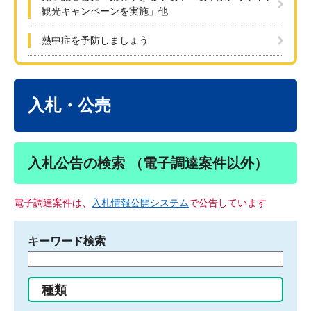
観光キャンペーンを実施」他
熱中症を予防しましょう
本
文
入札・公売
入札公告の検索 （電子調達案件以外）
電子調達案件は、
入札情報公開システム
で公告しています
キーワード検索
検
索
す
種類
る