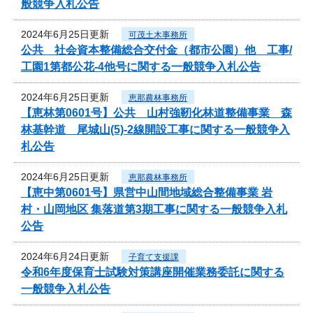
般競争入札公告
2024年6月25日更新
可茂土木事務所
公共 社会資本整備総合交付金（都市公園）他 工事/
工園1第都公花-4他号に関する一般競争入札公告
2024年6月25日更新
恵那農林事務所
【恵林第0601号】公共 山村強靭化林道整備事業 森
林基幹道 尾城山(5)-2線開設工事に関する一般競争入
札公告
2024年6月25日更新
恵那農林事務所
【恵中第0601号】県営中山間地域総合整備事業 岩
村・山岡地区 集落道第3期工事に関する一般競争入札
公告
2024年6月24日更新
子育て支援課
令和6年度保育士試験対策講座開催業務委託に関する
一般競争入札公告