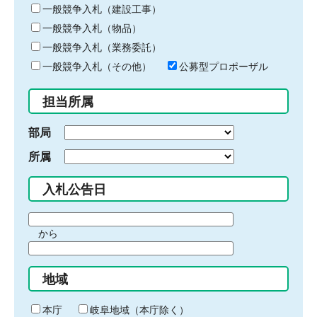
キ
一般競争入札（建設工事）
ー
一般競争入札（物品）
ワ
一般競争入札（業務委託）
ー
ド
一般競争入札（その他）
公募型プロポーザル
を
入
担当所属
力
部局
所属
入札公告日
期
から
間
期
の
間
始
地域
の
ま
終
り
わ
本庁
岐阜地域（本庁除く）