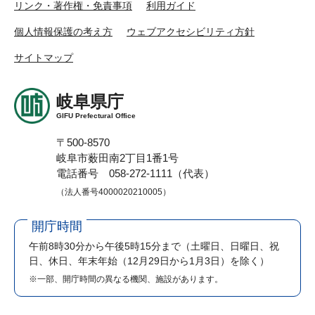
リンク・著作権・免責事項
利用ガイド
個人情報保護の考え方
ウェブアクセシビリティ方針
サイトマップ
岐阜県庁
GIFU Prefectural Office
〒500-8570
岐阜市薮田南2丁目1番1号
電話番号 058-272-1111（代表）
（法人番号4000020210005）
開庁時間
午前8時30分から午後5時15分まで
（土曜日、日曜日、祝
日、休日、年末年始（12月29日から1月3日）を除く）
※一部、開庁時間の異なる機関、施設があります。