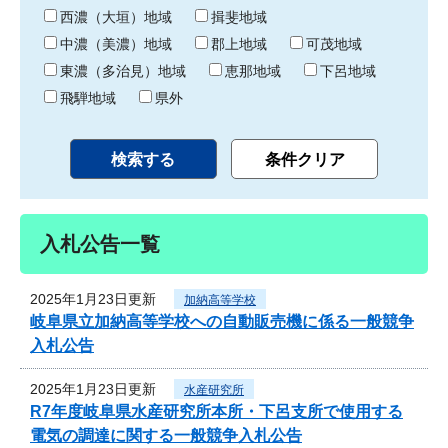
り
西濃（大垣）地域
揖斐地域
中濃（美濃）地域
郡上地域
可茂地域
東濃（多治見）地域
恵那地域
下呂地域
飛騨地域
県外
入札公告一覧
2025年1月23日更新
加納高等学校
岐阜県立加納高等学校への自動販売機に係る一般競争
入札公告
2025年1月23日更新
水産研究所
R7年度岐阜県水産研究所本所・下呂支所で使用する
電気の調達に関する一般競争入札公告