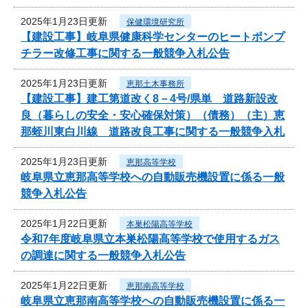
2025年1月23日更新
保健環境研究所
【建設工事】岐阜県健康科学センターのヒートポンプ
チラー改修工事に関する一般競争入札公告
2025年1月23日更新
恵那土木事務所
【建設工事】建工第道改く8－4号/県単 道路新設改
良（暮らしの安全・安心確保対策）（債務）（主）恵
那蛭川東白川線 道路改良工事に関する一般競争入札
2025年1月23日更新
恵那高等学校
岐阜県立恵那高等学校への自動販売機設置に係る一般
競争入札公告
2025年1月22日更新
本巣松陽高等学校
令和7年度岐阜県立本巣松陽高等学校で使用するガス
の調達に関する一般競争入札公告
2025年1月22日更新
恵那南高等学校
岐阜県立恵那南高等学校への自動販売機設置に係る一