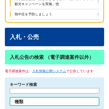
観光キャンペーンを実施」他
熱中症を予防しましょう
本
文
入札・公売
入札公告の検索 （電子調達案件以外）
電子調達案件は、
入札情報公開システム
で公告しています
キーワード検索
検
索
す
種類
る