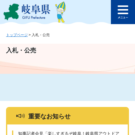
ペ
メ
このページの本文へ
ー
ニ
メ
ジ
ュ
ニ
の
ー
ュ
先
を
ー
頭
飛
トップページ
>
入札・公売
で
ば
す
し
入札・公売
。
て
本
文
へ
重要なお知らせ
知事記者会見「楽しすぎるぞ岐阜！岐阜県アウトドア