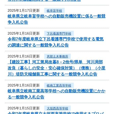
2025年1月17日更新
岐阜盲学校
岐阜県立岐阜盲学校への自動販売機設置に係る一般競
争入札公告
2025年1月16日更新
下呂看護専門学校
令和7年度岐阜県立下呂看護専門学校で使用する電気
の調達に関する一般競争入札公告
2025年1月16日更新
恵那土木事務所
【建設工事】河工第局改暮8－2他号/県単 河川局部
改良（暮らしの安全・安心確保対策）（債務）（小里
川）堤防天端舗装工事に関する一般競争入札公告
2025年1月16日更新
岐南工業高等学校
岐阜県立岐南工業高等学校への自動販売機設置にかか
る一般競争入札公告
2025年1月15日更新
大垣西高等学校
令和7年度岐阜県立大垣西高等学校で使用するプロパ