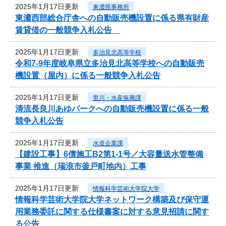
2025年1月17日更新
東濃県事務所
東濃西部総合庁舎への自動販売機設置に係る県有財産
賃貸借の一般競争入札公告
2025年1月17日更新
多治見北高等学校
令和7‐9年度岐阜県立多治見北高等学校への自動販売
機設置（屋内）に係る一般競争入札公告
2025年1月17日更新
里川・水産振興課
清流長良川あゆパークへの自動販売機設置に係る一般
競争入札公告
2025年1月17日更新
水道企業課
【建設工事】6債施工B2第1-1号／大容量送水管整備
事業 推進（瑞浪市釜戸町地内）工事
2025年1月17日更新
情報科学芸術大学院大学
情報科学芸術大学院大学ネットワーク構築及び保守運
用業務委託に関する仕様書案に対する意見招請に関す
る公告