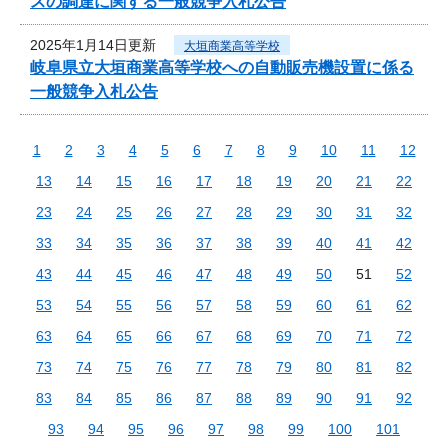
スの調達に関する一般競争入札公告
2025年1月14日更新
大垣商業高等学校
岐阜県立大垣商業高等学校への自動販売機設置に係る
一般競争入札公告
1
2
3
4
5
6
7
8
9
10
11
12
13
14
15
16
17
18
19
20
21
22
23
24
25
26
27
28
29
30
31
32
33
34
35
36
37
38
39
40
41
42
43
44
45
46
47
48
49
50
51
52
53
54
55
56
57
58
59
60
61
62
63
64
65
66
67
68
69
70
71
72
73
74
75
76
77
78
79
80
81
82
83
84
85
86
87
88
89
90
91
92
93
94
95
96
97
98
99
100
101