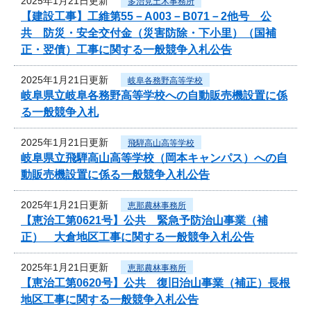
2025年1月21日更新
多治見土木事務所
【建設工事】工維第55－A003－B071－2他号 公
共 防災・安全交付金（災害防除・下小里）（国補
正・翌債）工事に関する一般競争入札公告
2025年1月21日更新
岐阜各務野高等学校
岐阜県立岐阜各務野高等学校への自動販売機設置に係
る一般競争入札
2025年1月21日更新
飛騨高山高等学校
岐阜県立飛騨高山高等学校（岡本キャンパス）への自
動販売機設置に係る一般競争入札公告
2025年1月21日更新
恵那農林事務所
【恵治工第0621号】公共 緊急予防治山事業（補
正） 大倉地区工事に関する一般競争入札公告
2025年1月21日更新
恵那農林事務所
【恵治工第0620号】公共 復旧治山事業（補正）長根
地区工事に関する一般競争入札公告