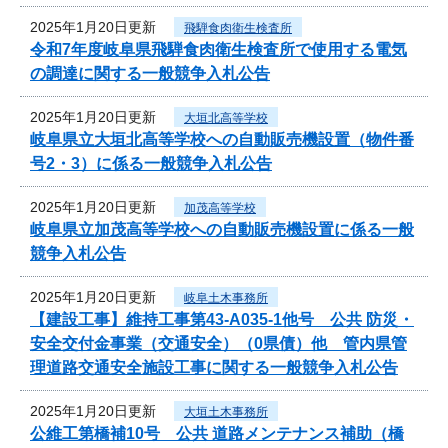
2025年1月20日更新
飛騨食肉衛生検査所
令和7年度岐阜県飛騨食肉衛生検査所で使用する電気
の調達に関する一般競争入札公告
2025年1月20日更新
大垣北高等学校
岐阜県立大垣北高等学校への自動販売機設置（物件番
号2・3）に係る一般競争入札公告
2025年1月20日更新
加茂高等学校
岐阜県立加茂高等学校への自動販売機設置に係る一般
競争入札公告
2025年1月20日更新
岐阜土木事務所
【建設工事】維持工事第43-A035-1他号 公共 防災・
安全交付金事業（交通安全）（0県債）他 管内県管
理道路交通安全施設工事に関する一般競争入札公告
2025年1月20日更新
大垣土木事務所
公維工第橋補10号 公共 道路メンテナンス補助（橋