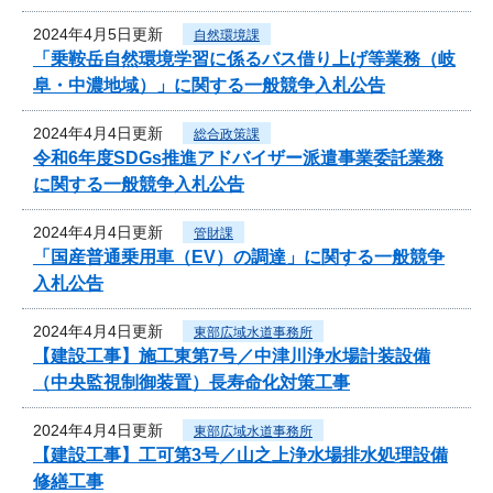
2024年4月5日更新
自然環境課
「乗鞍岳自然環境学習に係るバス借り上げ等業務（岐
阜・中濃地域）」に関する一般競争入札公告
2024年4月4日更新
総合政策課
令和6年度SDGs推進アドバイザー派遣事業委託業務
に関する一般競争入札公告
2024年4月4日更新
管財課
「国産普通乗用車（EV）の調達」に関する一般競争
入札公告
2024年4月4日更新
東部広域水道事務所
【建設工事】施工東第7号／中津川浄水場計装設備
（中央監視制御装置）長寿命化対策工事
2024年4月4日更新
東部広域水道事務所
【建設工事】工可第3号／山之上浄水場排水処理設備
修繕工事