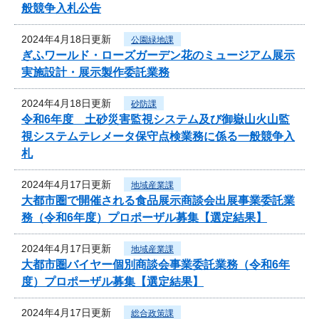
般競争入札公告
2024年4月18日更新
公園緑地課
ぎふワールド・ローズガーデン花のミュージアム展示
実施設計・展示製作委託業務
2024年4月18日更新
砂防課
令和6年度 土砂災害監視システム及び御嶽山火山監
視システムテレメータ保守点検業務に係る一般競争入
札
2024年4月17日更新
地域産業課
大都市圏で開催される食品展示商談会出展事業委託業
務（令和6年度）プロポーザル募集【選定結果】
2024年4月17日更新
地域産業課
大都市圏バイヤー個別商談会事業委託業務（令和6年
度）プロポーザル募集【選定結果】
2024年4月17日更新
総合政策課