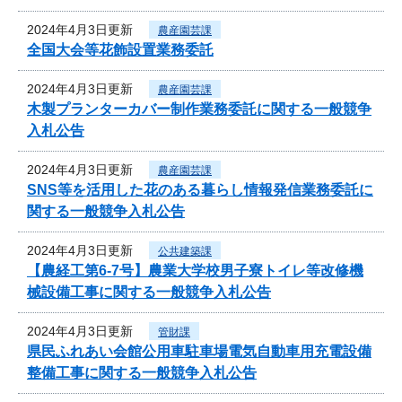
2024年4月3日更新
農産園芸課
全国大会等花飾設置業務委託
2024年4月3日更新
農産園芸課
木製プランターカバー制作業務委託に関する一般競争
入札公告
2024年4月3日更新
農産園芸課
SNS等を活用した花のある暮らし情報発信業務委託に
関する一般競争入札公告
2024年4月3日更新
公共建築課
【農経工第6-7号】農業大学校男子寮トイレ等改修機
械設備工事に関する一般競争入札公告
2024年4月3日更新
管財課
県民ふれあい会館公用車駐車場電気自動車用充電設備
整備工事に関する一般競争入札公告