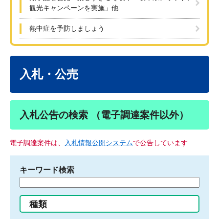
観光キャンペーンを実施」他
熱中症を予防しましょう
本
文
入札・公売
入札公告の検索 （電子調達案件以外）
電子調達案件は、
入札情報公開システム
で公告しています
キーワード検索
検
索
す
種類
る