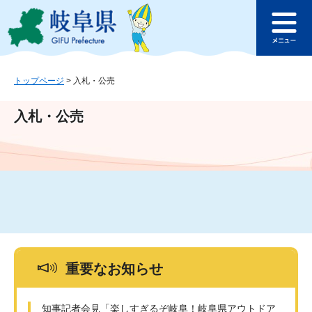
ペ
メ
このページの本文へ
ー
ニ
メ
ジ
ュ
ニ
の
ー
ュ
先
を
ー
頭
飛
トップページ
>
入札・公売
で
ば
す
し
入札・公売
。
て
本
文
へ
重要なお知らせ
知事記者会見「楽しすぎるぞ岐阜！岐阜県アウトドア