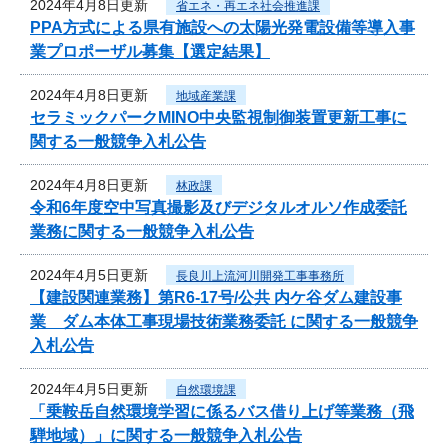
2024年4月8日更新
省エネ・再エネ社会推進課
PPA方式による県有施設への太陽光発電設備等導入事
業プロポーザル募集【選定結果】
2024年4月8日更新
地域産業課
セラミックパークMINO中央監視制御装置更新工事に
関する一般競争入札公告
2024年4月8日更新
林政課
令和6年度空中写真撮影及びデジタルオルソ作成委託
業務に関する一般競争入札公告
2024年4月5日更新
長良川上流河川開発工事事務所
【建設関連業務】第R6-17号/公共 内ケ谷ダム建設事
業 ダム本体工事現場技術業務委託 に関する一般競争
入札公告
2024年4月5日更新
自然環境課
「乗鞍岳自然環境学習に係るバス借り上げ等業務（飛
騨地域）」に関する一般競争入札公告