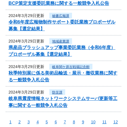
BCP策定支援委託業務に関する一般競争入札公告
2024年3月29日更新
秘書広報課
令和6年度広報物制作サポート委託業務プロポーザル
募集【選定結果】
2024年3月29日更新
地域産業課
県産品ブラッシュアップ事業委託業務（令和6年度）
プロポーザル募集【選定結果】
2024年3月29日更新
岐阜関ケ原古戦場記念館
秋季特別展に係る美術品輸送・展示・撤収業務に関す
る一般競争入札公告
2024年3月29日更新
防災課
岐阜県震度情報ネットワークシステムサーバ更新等工
事に関する一般競争入札公告
1
2
3
4
5
6
7
8
9
10
11
12