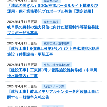
2024年4月12日更新
総合政策課
「清流の国ぎふ」SDGs推進ポータルサイト構築及び
運用・保守業務委託プロポーザル募集【選定結果】
2024年4月11日更新
農村振興課
岐阜県の農村の魅力発信に向けた動画制作等業務委託
プロポーザル募集
2024年4月11日更新
東部広域水道事務所
【建設工事】6債施工可第3号／山之上浄水場排水処理
施設（付帯設備）更新工事
2024年4月11日更新
東部広域水道事務所
【建設工事】工東第3号／管路施設維持修繕（中津川
浄水場管内）工事
2024年4月10日更新
地域スポーツ課
【建設工事】岐阜メモリアルセンター各所改修工事に
関する一般競争入札公告