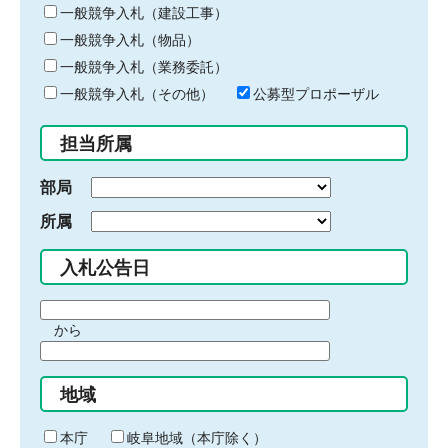
キ
一般競争入札（建設工事）
ー
一般競争入札（物品）
ワ
一般競争入札（業務委託）
ー
ド
一般競争入札（その他）
公募型プロポーザル
を
入
担当所属
力
部局
所属
入札公告日
期
から
間
期
の
間
始
地域
の
ま
終
り
わ
本庁
岐阜地域（本庁除く）