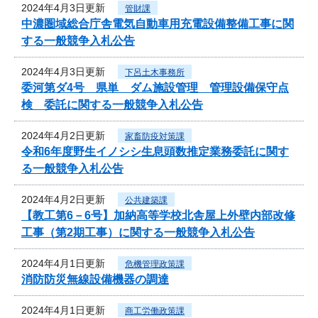
2024年4月3日更新
管財課
中濃圏域総合庁舎電気自動車用充電設備整備工事に関
する一般競争入札公告
2024年4月3日更新
下呂土木事務所
委河第ダ4号 県単 ダム施設管理 管理設備保守点
検 委託に関する一般競争入札公告
2024年4月2日更新
家畜防疫対策課
令和6年度野生イノシシ生息頭数推定業務委託に関す
る一般競争入札公告
2024年4月2日更新
公共建築課
【教工第6－6号】加納高等学校北舎屋上外壁内部改修
工事（第2期工事）に関する一般競争入札公告
2024年4月1日更新
危機管理政策課
消防防災無線設備機器の調達
2024年4月1日更新
商工労働政策課