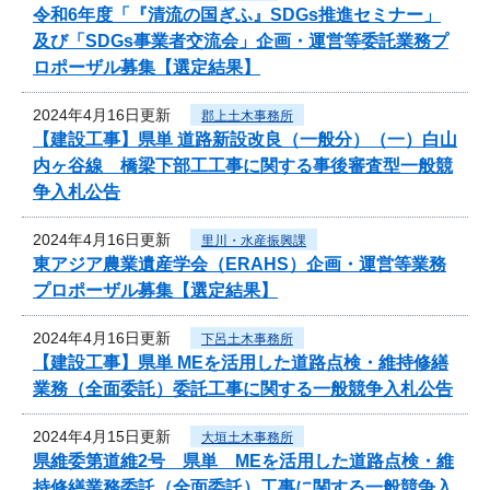
令和6年度「『清流の国ぎふ』SDGs推進セミナー」
及び「SDGs事業者交流会」企画・運営等委託業務プ
ロポーザル募集【選定結果】
2024年4月16日更新
郡上土木事務所
【建設工事】県単 道路新設改良（一般分）（一）白山
内ヶ谷線 橋梁下部工工事に関する事後審査型一般競
争入札公告
2024年4月16日更新
里川・水産振興課
東アジア農業遺産学会（ERAHS）企画・運営等業務
プロポーザル募集【選定結果】
2024年4月16日更新
下呂土木事務所
【建設工事】県単 MEを活用した道路点検・維持修繕
業務（全面委託）委託工事に関する一般競争入札公告
2024年4月15日更新
大垣土木事務所
県維委第道維2号 県単 MEを活用した道路点検・維
持修繕業務委託（全面委託）工事に関する一般競争入