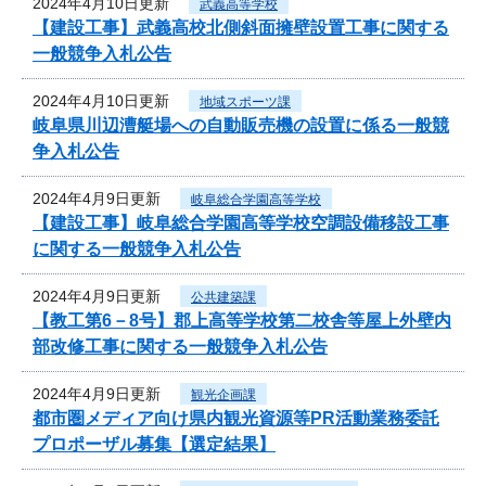
2024年4月10日更新
武義高等学校
【建設工事】武義高校北側斜面擁壁設置工事に関する
一般競争入札公告
2024年4月10日更新
地域スポーツ課
岐阜県川辺漕艇場への自動販売機の設置に係る一般競
争入札公告
2024年4月9日更新
岐阜総合学園高等学校
【建設工事】岐阜総合学園高等学校空調設備移設工事
に関する一般競争入札公告
2024年4月9日更新
公共建築課
【教工第6－8号】郡上高等学校第二校舎等屋上外壁内
部改修工事に関する一般競争入札公告
2024年4月9日更新
観光企画課
都市圏メディア向け県内観光資源等PR活動業務委託
プロポーザル募集【選定結果】