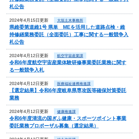
札公告
2024年4月15日更新
大垣土木事務所
県維委第道維1号 県単 MEを活用した道路点検・維
持修繕業務委託（全面委託）工事に関する一般競争入
札公告
2024年4月12日更新
航空宇宙産業課
令和6年度航空宇宙産業体験研修事業委託業務に関す
る一般競争入札
2024年4月12日更新
医療福祉連携推進課
【選定結果】令和6年度岐阜県専攻医等確保対策委託
業務
2024年4月12日更新
健康推進課
令和6年度清流の国ぎふ健康・スポーツポイント事業
委託業務プロポーザル募集（選定結果）