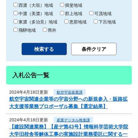
り
西濃（大垣）地域
揖斐地域
中濃（美濃）地域
郡上地域
可茂地域
東濃（多治見）地域
恵那地域
下呂地域
飛騨地域
県外
入札公告一覧
2024年4月18日更新
航空宇宙産業課
航空宇宙関連企業等の宇宙分野への新規参入・販路拡
大支援等業務プロポーザル募集【選定結果】
2024年4月18日更新
産業デジタル推進課
【建設関連業務】【産デ第43号】情報科学芸術大学院
大学旧校舎等解体工事の実施設計業務委託に関する一