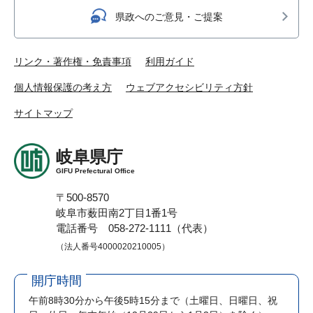
県政へのご意見・ご提案
リンク・著作権・免責事項
利用ガイド
個人情報保護の考え方
ウェブアクセシビリティ方針
サイトマップ
岐阜県庁
GIFU Prefectural Office
〒500-8570
岐阜市薮田南2丁目1番1号
電話番号 058-272-1111（代表）
（法人番号4000020210005）
開庁時間
午前8時30分から午後5時15分まで
（土曜日、日曜日、祝