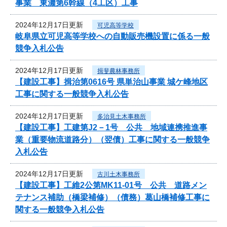
事業 東濃第6幹線（4工区）工事
2024年12月17日更新
可児高等学校
岐阜県立可児高等学校への自動販売機設置に係る一般
競争入札公告
2024年12月17日更新
揖斐農林事務所
【建設工事】揖治第0616号 県単治山事業 城ケ峰地区
工事に関する一般競争入札公告
2024年12月17日更新
多治見土木事務所
【建設工事】工建第J2－1号 公共 地域連携推進事
業（重要物流道路分）（翌債）工事に関する一般競争
入札公告
2024年12月17日更新
古川土木事務所
【建設工事】工維2公第MK11-01号 公共 道路メン
テナンス補助（橋梁補修）（債務）葛山橋補修工事に
関する一般競争入札公告