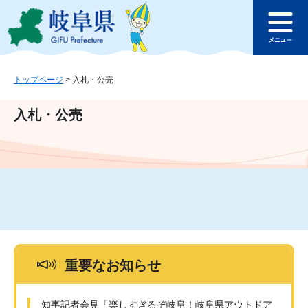
ペ
メ
このページの本文へ
ー
ニ
メ
ジ
ュ
ニ
の
ー
ュ
先
を
ー
頭
飛
トップページ
>
入札・公売
で
ば
す
し
入札・公売
。
て
本
文
へ
重要なお知らせ
知事記者会見「楽しすぎるぞ岐阜！岐阜県アウトドア