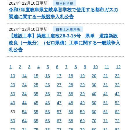
2024年12月10日更新
岐阜盲学校
令和7年度岐阜県立岐阜盲学校で使用する都市ガスの
調達に関する一般競争入札公告
2024年12月10日更新
揖斐土木事務所
【建設工事】第建工道改Z6-3-15号 県単 道路新設
改良（一般分）（ゼロ県債）工事に関する一般競争入
札公告
1
2
3
4
5
6
7
8
9
10
11
12
13
14
15
16
17
18
19
20
21
22
23
24
25
26
27
28
29
30
31
32
33
34
35
36
37
38
39
40
41
42
43
44
45
46
47
48
49
50
51
52
53
54
55
56
57
58
59
60
61
62
63
64
65
66
67
68
69
70
71
72
73
74
75
76
77
78
79
80
81
82