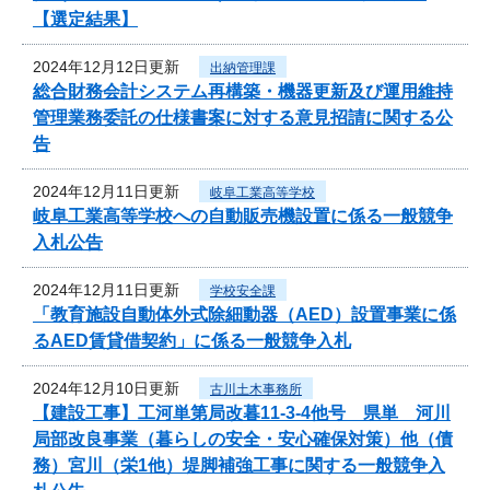
【選定結果】
2024年12月12日更新
出納管理課
総合財務会計システム再構築・機器更新及び運用維持
管理業務委託の仕様書案に対する意見招請に関する公
告
2024年12月11日更新
岐阜工業高等学校
岐阜工業高等学校への自動販売機設置に係る一般競争
入札公告
2024年12月11日更新
学校安全課
「教育施設自動体外式除細動器（AED）設置事業に係
るAED賃貸借契約」に係る一般競争入札
2024年12月10日更新
古川土木事務所
【建設工事】工河単第局改暮11-3-4他号 県単 河川
局部改良事業（暮らしの安全・安心確保対策）他（債
務）宮川（栄1他）堤脚補強工事に関する一般競争入