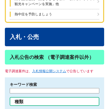
観光キャンペーンを実施」他
熱中症を予防しましょう
本
文
入札・公売
入札公告の検索 （電子調達案件以外）
電子調達案件は、
入札情報公開システム
で公告しています
キーワード検索
検
索
す
種類
る