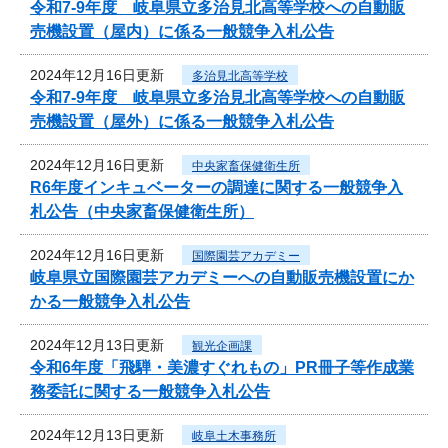
令和7‐9年度 岐阜県立多治見北高等学校への自動販
売機設置（屋内）に係る一般競争入札公告
2024年12月16日更新
多治見北高等学校
令和7‐9年度 岐阜県立多治見北高等学校への自動販
売機設置（屋外）に係る一般競争入札公告
2024年12月16日更新
中央家畜保健衛生所
R6年度インキュベーターの調達に関する一般競争入
札公告（中央家畜保健衛生所）
2024年12月16日更新
国際園芸アカデミー
岐阜県立国際園芸アカデミーへの自動販売機設置にか
かる一般競争入札公告
2024年12月13日更新
観光企画課
令和6年度「飛騨・美濃すぐれもの」PR冊子等作成業
務委託に関する一般競争入札公告
2024年12月13日更新
岐阜土木事務所