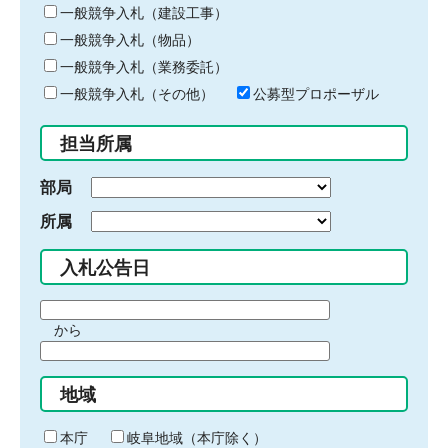
キ
一般競争入札（建設工事）
ー
一般競争入札（物品）
ワ
一般競争入札（業務委託）
ー
ド
一般競争入札（その他）
公募型プロポーザル
を
入
担当所属
力
部局
所属
入札公告日
期
から
間
期
の
間
始
地域
の
ま
終
り
わ
本庁
岐阜地域（本庁除く）