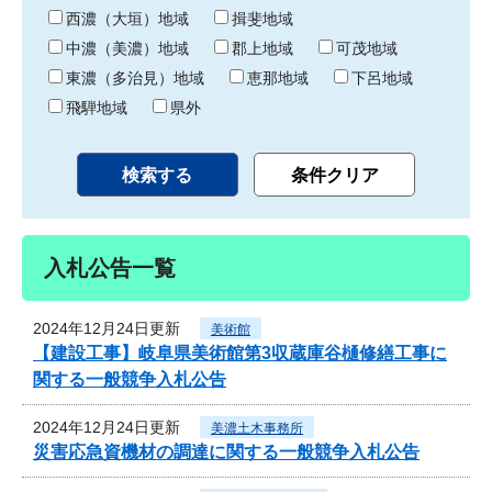
り
西濃（大垣）地域
揖斐地域
中濃（美濃）地域
郡上地域
可茂地域
東濃（多治見）地域
恵那地域
下呂地域
飛騨地域
県外
入札公告一覧
2024年12月24日更新
美術館
【建設工事】岐阜県美術館第3収蔵庫谷樋修繕工事に
関する一般競争入札公告
2024年12月24日更新
美濃土木事務所
災害応急資機材の調達に関する一般競争入札公告