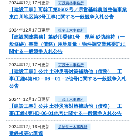
2024年12月17日更新
可茂農林事務所
【建設工事】可幹工第0602号／県営基幹農道整備事業
東白川地区第8号工事に関する一般競争入札公告
2024年12月17日更新
揖斐土木事務所
【建設関連業務】第砂用委修1号 県単 砂防維持（一
般修繕）事業（債務）用地測量・物件調査業務委託に
関する一般競争入札公告
2024年12月17日更新
可茂土木事務所
【建設工事】公共 土砂災害対策補助他（債務） 工
事/工維4第HD－06－01－2他号に関する一般競争入札
公告
2024年12月17日更新
可茂土木事務所
【建設工事】公共 土砂災害対策補助他（債務） 工
事/工維4第HD-06-01他号に関する一般競争入札公告
2024年12月16日更新
多治見土木事務所
敷鉄板等の調達