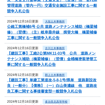
管理道路（管内一円）交通安全施設工事に関する一般
競争入札公告
2024年12月16日更新
大垣土木事務所
公維工第橋補6号 公共 道路メンテナンス補助（橋梁補
修）（翌債）（主）岐阜垂井線 揖斐大橋 橋梁補修
工事に関する一般競争入札公告
2024年12月16日更新
古川土木事務所
【建設工事】工維2公第MK11-03号 公共 道路メン
テナンス補助（橋梁補修）（翌債）金桶橋塗装塗替工
事に関する一般競争入札公告
2024年12月16日更新
郡上土木事務所
【建設工事】単建工第道改-5-8-1号/県単 道路新設改
良（一般分）【債務】（一）白山美濃線 他 道路改
良工事に関する事後審査型一般競争入札公告
2024年12月16日更新
多治見北高等学校