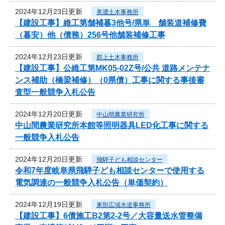
2024年12月23日更新
美濃土木事務所
【建設工事】維工第舗補暮3他号/県単 舗装道補修費
（暮安）他（債務）256号他舗装補修工事
2024年12月23日更新
郡上土木事務所
【建設工事】公維工第MK05-02Z号/公共 道路メンテナ
ンス補助（橋梁補修）（0県債）工事に関する事後審
査型一般競争入札公告
2024年12月20日更新
中山間農業研究所
中山間農業研究所本館等照明器具LED化工事に関する
一般競争入札公告
2024年12月20日更新
飛騨子ども相談センター
令和7年度岐阜県飛騨子ども相談センターで使用する
電気調達の一般競争入札公告（単価契約）
2024年12月19日更新
東部広域水道事務所
【建設工事】6債施工B2第2-2号／大容量送水管整備