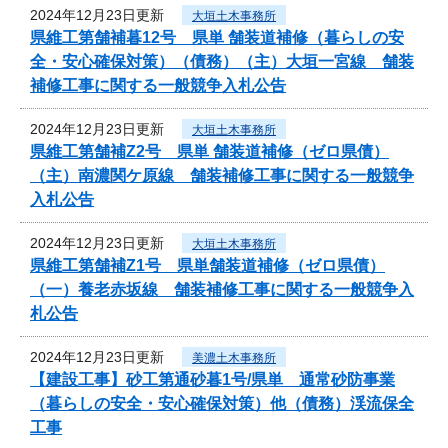
2024年12月23日更新
大垣土木事務所
県維工第舗補暮12号 県単 舗装道補修（暮らしの安
全・安心確保対策）（債務）（主）大垣一宮線 舗装
補修工事に関する一般競争入札公告
2024年12月23日更新
大垣土木事務所
県維工第舗補Z2号 県単 舗装道補修（ゼロ県債）
（主）南濃関ケ原線 舗装補修工事に関する一般競争
入札公告
2024年12月23日更新
大垣土木事務所
県維工第舗補Z1号 県単舗装道補修（ゼロ県債）
（一）養老赤坂線 舗装補修工事に関する一般競争入
札公告
2024年12月23日更新
美濃土木事務所
【建設工事】砂工第通砂暮1号/県単 通常砂防事業
（暮らしの安全・安心確保対策）他（債務）渓流保全
工事