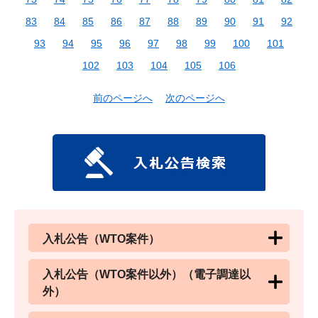
83
84
85
86
87
88
89
90
91
92
93
94
95
96
97
98
99
100
101
102
103
104
105
106
前のページへ
次のページへ
入札公告（WTO案件）
入札公告（WTO案件以外）（電子調達以
外）