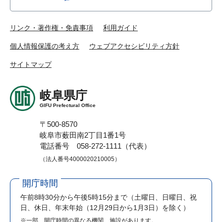
リンク・著作権・免責事項
利用ガイド
個人情報保護の考え方
ウェブアクセシビリティ方針
サイトマップ
岐阜県庁
GIFU Prefectural Office
〒500-8570
岐阜市薮田南2丁目1番1号
電話番号 058-272-1111（代表）
（法人番号4000020210005）
開庁時間
午前8時30分から午後5時15分まで
（土曜日、日曜日、祝
日、休日、年末年始（12月29日から1月3日）を除く）
※一部、開庁時間の異なる機関、施設があります。