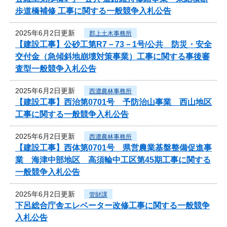
歩道橋補修 工事に関する一般競争入札公告
2025年6月2日更新
郡上土木事務所
【建設工事】公砂工第R7－73－1号/公共 防災・安全
交付金（急傾斜地崩壊対策事業）工事に関する事後審
査型一般競争入札公告
2025年6月2日更新
西濃農林事務所
【建設工事】西治第0701号 予防治山事業 西山地区
工事に関する一般競争入札公告
2025年6月2日更新
西濃農林事務所
【建設工事】西体第0701号 県営農業基盤整備促進事
業 海津中部地区 高須輪中工区第45期工事に関する
一般競争入札公告
2025年6月2日更新
管財課
下呂総合庁舎エレベーター改修工事に関する一般競争
入札公告