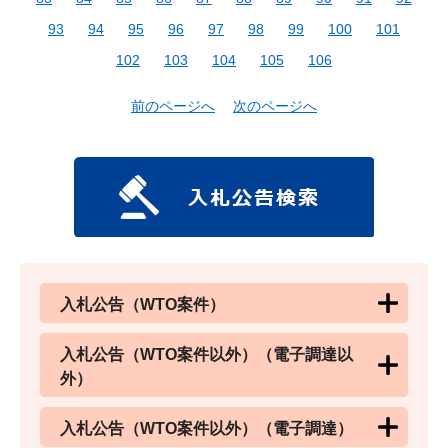
93
94
95
96
97
98
99
100
101
102
103
104
105
106
前のページへ
次のページへ
入札公告（WTO案件）
入札公告（WTO案件以外）（電子調達以
外）
入札公告（WTO案件以外）（電子調達）