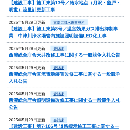
【建設工事】施工東第13号／給水地点（月沢・釜戸・
明世）流量計更新工事
2025年5月29日更新
東部広域水道事務所
【建設工事】施工東第8号／温室効果ガス排出抑制事
業 中津川浄水場管内施設照明設備LED化工事
2025年5月29日更新
管財課
西濃総合庁舎天井改修工事に関する一般競争入札公告
2025年5月29日更新
管財課
西濃総合庁舎直流電源装置改修工事に関する一般競争
入札公告
2025年5月29日更新
管財課
西濃総合庁舎照明設備改修工事に関する一般競争入札
公告
2025年5月29日更新
会計課
【建設工事】第7-106号 道路標示施工工事に関する一