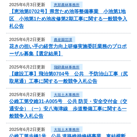
2025年6月3日更新
恵那農林事務所
【恵池第0702号】県営ため池等整備事業 小池第1地
区 小池第1ため池改修第2期工事に関する一般競争入
札公告
2025年6月2日更新
農産園芸課
花きの担い手の経営力向上研修実施委託業務のプロポ
ーザル募集【選定結果】
2025年6月2日更新
飛騨農林事務所
【建設工事】飛治第0704号 公共 予防治山工事（尻
取尾通）工事に関する一般競争入札公告
2025年6月2日更新
大垣土木事務所
公維工第交維31-A005号 公共 防災・安全交付金（交
通安全）（一）安八海津線 歩道整備工事に関する一
般競争入札公告
2025年6月2日更新
大垣土木事務所
公維工第歩橋1号 公共 道路維持修繕事業 東結横断