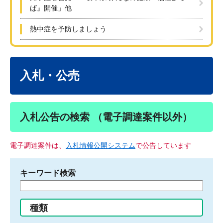
ば』開催」他
熱中症を予防しましょう
本
文
入札・公売
入札公告の検索 （電子調達案件以外）
電子調達案件は、
入札情報公開システム
で公告しています
キーワード検索
検
索
す
種類
る