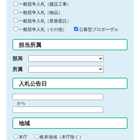
キ
一般競争入札（建設工事）
ー
一般競争入札（物品）
ワ
一般競争入札（業務委託）
ー
ド
一般競争入札（その他）
公募型プロポーザル
を
入
担当所属
力
部局
所属
入札公告日
期
から
間
期
の
間
始
地域
の
ま
終
り
わ
本庁
岐阜地域（本庁除く）