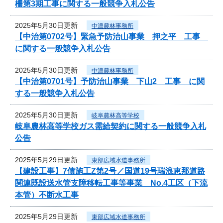
柵第3期工事に関する一般競争入札公告
2025年5月30日更新
中濃農林事務所
【中治第0702号】緊急予防治山事業 押之平 工事
に関する一般競争入札公告
2025年5月30日更新
中濃農林事務所
【中治第0701号】予防治山事業 下山2 工事 に関
する一般競争入札公告
2025年5月30日更新
岐阜農林高等学校
岐阜農林高等学校ガス需給契約に関する一般競争入札
公告
2025年5月29日更新
東部広域水道事務所
【建設工事】7債施工Z第2号／国道19号瑞浪恵那道路
関連既設送水管支障移転工事等事業 No.4工区（下流
本管）不断水工事
2025年5月29日更新
東部広域水道事務所