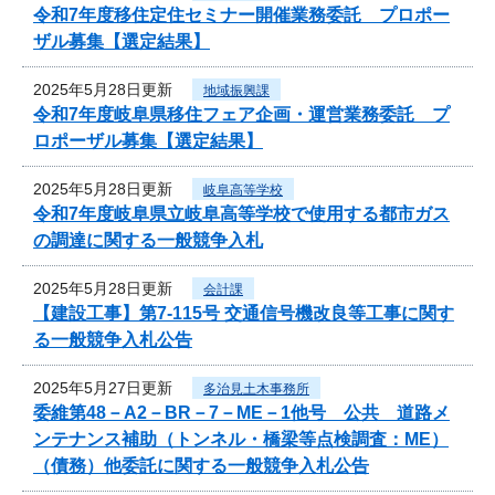
令和7年度移住定住セミナー開催業務委託 プロポー
ザル募集【選定結果】
2025年5月28日更新
地域振興課
令和7年度岐阜県移住フェア企画・運営業務委託 プ
ロポーザル募集【選定結果】
2025年5月28日更新
岐阜高等学校
令和7年度岐阜県立岐阜高等学校で使用する都市ガス
の調達に関する一般競争入札
2025年5月28日更新
会計課
【建設工事】第7-115号 交通信号機改良等工事に関す
る一般競争入札公告
2025年5月27日更新
多治見土木事務所
委維第48－A2－BR－7－ME－1他号 公共 道路メ
ンテナンス補助（トンネル・橋梁等点検調査：ME）
（債務）他委託に関する一般競争入札公告