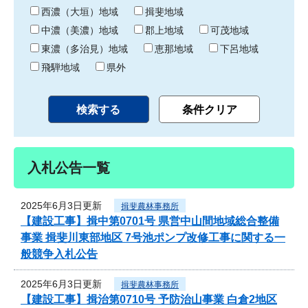
り
西濃（大垣）地域
揖斐地域
中濃（美濃）地域
郡上地域
可茂地域
東濃（多治見）地域
恵那地域
下呂地域
飛騨地域
県外
入札公告一覧
2025年6月3日更新
揖斐農林事務所
【建設工事】揖中第0701号 県営中山間地域総合整備
事業 揖斐川東部地区 7号池ポンプ改修工事に関する一
般競争入札公告
2025年6月3日更新
揖斐農林事務所
【建設工事】揖治第0710号 予防治山事業 白倉2地区