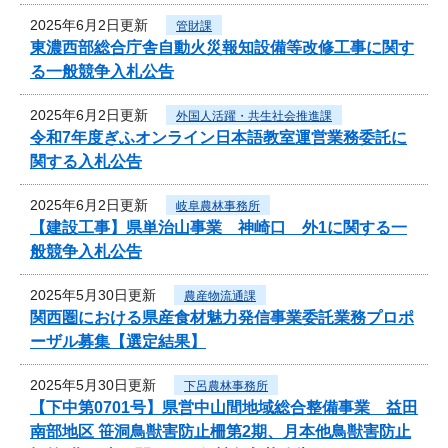
2025年6月2日更新
管財課
東濃西部総合庁舎自動火災報知設備等改修工事に関す
る一般競争入札公告
2025年6月2日更新
外国人活躍・共生社会推進課
令和7年度ぎふオンライン日本語教室運営業務委託に
関する入札公告
2025年6月2日更新
岐阜農林事務所
【建設工事】県単治山事業 神崎口 外1に関する一
般競争入札公告
2025年5月30日更新
農産物流通課
関西圏における県産食材魅力発信事業委託業務プロポ
ーザル募集【選定結果】
2025年5月30日更新
下呂農林事務所
【下中第0701号】県営中山間地域総合整備事業 益田
南部地区 笹洞鳥獣害防止柵第2期、月本他鳥獣害防止