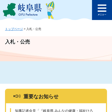
ペ
メ
このページの本文へ
ー
ニ
メ
ジ
ュ
ニ
の
ー
ュ
先
を
ー
頭
飛
トップページ
>
入札・公売
で
ば
す
し
入札・公売
。
て
本
文
へ
重要なお知らせ
知事記者会見「『岐阜県 みんなの健康・福祉ひろ