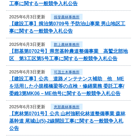
工事に関する一般競争入札公告
2025年6月3日更新
揖斐農林事務所
【建設工事】揖治第0709号 予防治山事業 男山地区工
事に関する一般競争入札公告
2025年6月3日更新
郡上農林事務所
【郡基第0702号】県営基幹農道整備事業 高鷲北部地
区 第3工区第5号工事に関する一般競争入札公告
2025年6月3日更新
可茂土木事務所
【建設工事】公共 道路メンテナンス補助 他 ME
を活用した小規模橋梁等の点検・修繕業務 委託工事/
委維3第MK06－ME他号に関する一般競争入札公告
2025年6月3日更新
恵那農林事務所
【恵林第0701号】公共 山村強靭化林道整備事業 森林
基幹道 尾城山(5)-2線開設工事に関する一般競争入札
公告