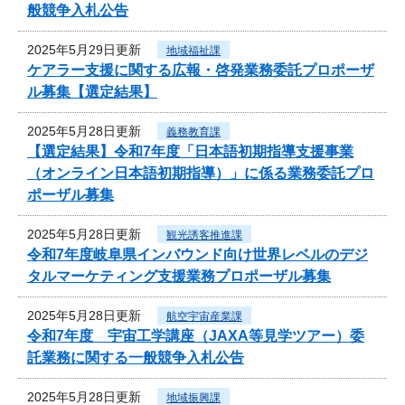
般競争入札公告
2025年5月29日更新
地域福祉課
ケアラー支援に関する広報・啓発業務委託プロポーザ
ル募集【選定結果】
2025年5月28日更新
義務教育課
【選定結果】令和7年度「日本語初期指導支援事業
（オンライン日本語初期指導）」に係る業務委託プロ
ポーザル募集
2025年5月28日更新
観光誘客推進課
令和7年度岐阜県インバウンド向け世界レベルのデジ
タルマーケティング支援業務プロポーザル募集
2025年5月28日更新
航空宇宙産業課
令和7年度 宇宙工学講座（JAXA等見学ツアー）委
託業務に関する一般競争入札公告
2025年5月28日更新
地域振興課