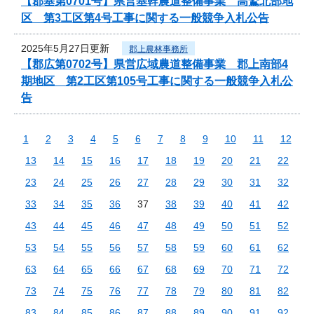
【郡基第0701号】県営基幹農道整備事業 高鷲北部地
区 第3工区第4号工事に関する一般競争入札公告
2025年5月27日更新
郡上農林事務所
【郡広第0702号】県営広域農道整備事業 郡上南部4
期地区 第2工区第105号工事に関する一般競争入札公
告
1
2
3
4
5
6
7
8
9
10
11
12
13
14
15
16
17
18
19
20
21
22
23
24
25
26
27
28
29
30
31
32
33
34
35
36
37
38
39
40
41
42
43
44
45
46
47
48
49
50
51
52
53
54
55
56
57
58
59
60
61
62
63
64
65
66
67
68
69
70
71
72
73
74
75
76
77
78
79
80
81
82
83
84
85
86
87
88
89
90
91
92