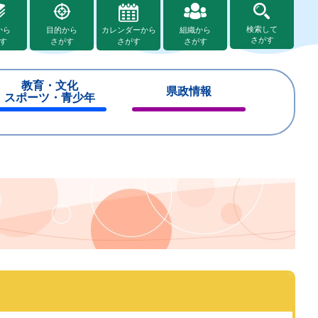
検索して
から
目的から
カレンダーから
組織から
さがす
す
さがす
さがす
さがす
教育・文化
県政情報
スポーツ・青少年
閉
閉
じ
じ
る
る