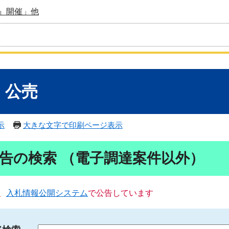
』開催」他
・公売
示
大きな文字で印刷ページ表示
告の検索 （電子調達案件以外）
、
入札情報公開システム
で公告しています