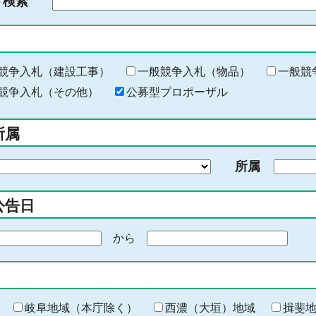
ド検索
検
索
す
る
キ
競争入札（建設工事）
一般競争入札（物品）
一般競
ー
競争入札（その他）
公募型プロポーザル
ワ
ー
所属
ド
を
所属
入
力
公告日
から
期
間
の
終
わ
岐阜地域（本庁除く）
西濃（大垣）地域
揖斐