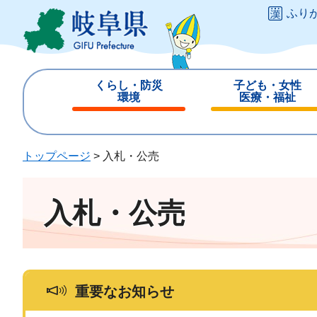
ペ
メ
ふり
ー
ニ
ジ
ュ
の
ー
先
を
くらし・防災
子ども・女性
頭
飛
環境
医療・福祉
で
ば
閉
閉
す
し
じ
じ
。
て
る
る
トップページ
>
入札・公売
本
文
へ
入札・公売
重要なお知らせ