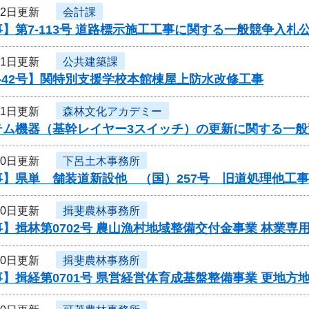
12日更新
会計課
】第7-113号 道路標示施工工事に関する一般競争入札
11日更新
公共建築課
-42号】関特別支援学校本館棟屋上防水改修工事
11日更新
森林文化アカデミー
テム機器（基幹レイヤー3スイッチ）の更新に関する一般
10日更新
下呂土木事務所
事】県単 舗装道新設他 （国）257号 旧道処理他工
10日更新
揖斐農林事務所
】揖林第0702号 農山漁村地域整備交付金事業 林業
10日更新
揖斐農林事務所
】揖経第0701号 県営経営体育成基盤整備事業 更地方