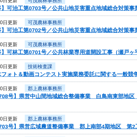
10日更新
可茂農林事務所
事】可治工第0703号／公共山地災害重点地域総合対策
10日更新
可茂農林事務所
事】可治工第0702号／公共山地災害重点地域総合対策
10日更新
可茂農林事務所
事】可林工第0701号／公共林業専用道開設工事（瀬戸
10日更新
技術検査課
木フォト＆動画コンテスト実施業務委託に関する一般競
10日更新
郡上農林事務所
708号】県営中山間地域総合整備事業 白鳥南東部地区
10日更新
郡上農林事務所
703号】県営広域農道整備事業 郡上南部4期地区 第2