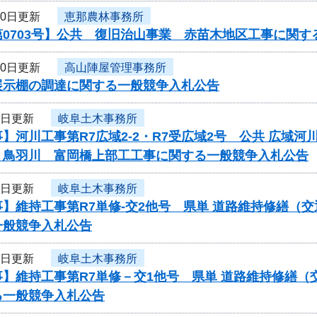
10日更新
恵那農林事務所
0703号】公共 復旧治山事業 赤苗木地区工事に関す
10日更新
高山陣屋管理事務所
展示棚の調達に関する一般競争入札公告
9日更新
岐阜土木事務所
】河川工事第R7広域2-2・R7受広域2号 公共 広域
 鳥羽川 富岡橋上部工工事に関する一般競争入札公告
9日更新
岐阜土木事務所
】維持工事第R7単修-交2他号 県単 道路維持修繕（
一般競争入札公告
9日更新
岐阜土木事務所
】維持工事第R7単修－交1他号 県単 道路維持修繕（
る一般競争入札公告