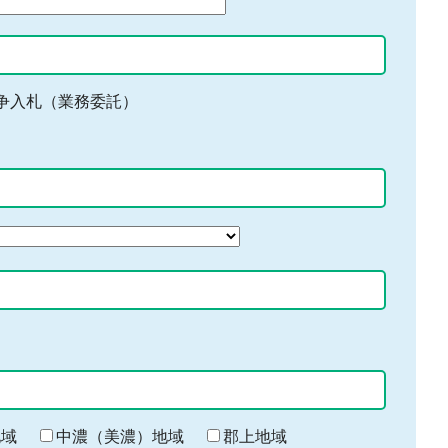
争入札（業務委託）
地域
中濃（美濃）地域
郡上地域