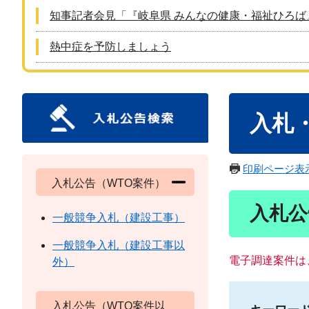
知事記者会見「『岐阜県 みんなの健康・福祉ひろば
熱中症を予防しましょう
本
入札
文
印刷ページ表
入札公告（WTO案件）
入札公
一般競争入札（建設工事）
一般競争入札（建設工事以
電子調達案件は
外）
入札公告（WTO案件以