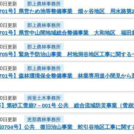
10日更新
郡上農林事務所
701号】県営ため池等整備事業 畑ヶ谷地区 用水路第
10日更新
郡上農林事務所
0701号】県営中山間地域総合整備事業 大和地区 福田
10日更新
郡上農林事務所
705号】緊急予防治山事業 村地洞谷地区工事に関する
10日更新
郡上農林事務所
0701号】森林環境保全整備事業 林業専用道小間見か
10日更新
揖斐土木事務所
】第砂工雪崩7－001号 公共 総合流域防災事業（雪
10日更新
恵那農林事務所
0704号】公共 復旧治山事業 蛇引谷地区工事に関す