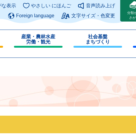
このページの本文へ
がな表示
やさしい にほんご
音声読み上げ
分類
Foreign language
文字サイズ・色変更
さが
産業・農林水産
社会基盤
労働・観光
まちづくり
閉
閉
じ
じ
る
る