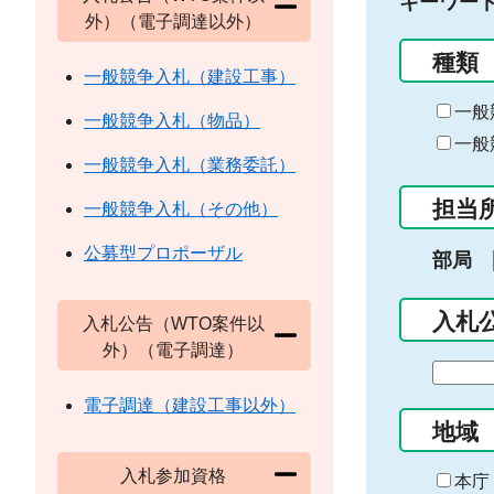
キーワー
外）（電子調達以外）
種類
一般競争入札（建設工事）
一般
一般競争入札（物品）
一般
一般競争入札（業務委託）
担当
一般競争入札（その他）
公募型プロポーザル
部局
入札
入札公告（WTO案件以
外）（電子調達）
期
間
電子調達（建設工事以外）
の
地域
始
入札参加資格
ま
本庁