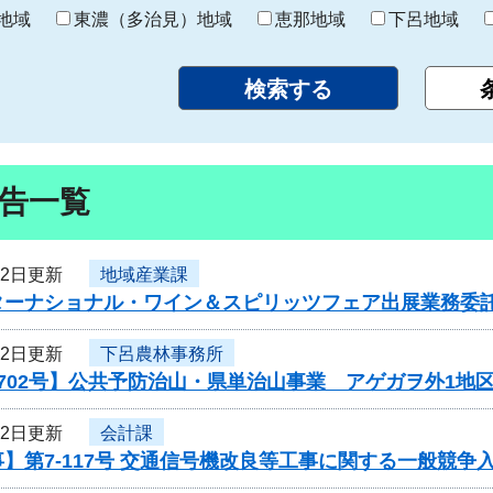
り
地域
東濃（多治見）地域
恵那地域
下呂地域
告一覧
12日更新
地域産業課
ターナショナル・ワイン＆スピリッツフェア出展業務委
12日更新
下呂農林事務所
702号】公共予防治山・県単治山事業 アゲガヲ外1地
12日更新
会計課
】第7-117号 交通信号機改良等工事に関する一般競争