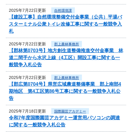
2025年7月22日更新
自然環境課
【建設工事】自然環境整備交付金事業（公共）平湯バ
スターミナル公衆トイレ改修工事に関する一般競争入
札
2025年7月22日更新
郡上農林事務所
【郡林第0703号】地方創生道整備推進交付金事業 林
道二間手から水沢上線（4工区）開設工事に関する一
般競争入札公告
2025年7月22日更新
郡上農林事務所
【郡広第0704号】県営広域農道整備事業 郡上南部4
期地区 第4工区第86号工事に関する一般競争入札公
告
2025年7月18日更新
国際園芸アカデミー
令和7年度国際園芸アカデミー運営用パソコンの調達
に関する一般競争入札公告