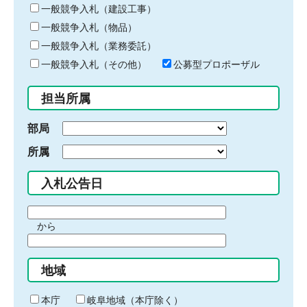
キ
一般競争入札（建設工事）
ー
一般競争入札（物品）
ワ
一般競争入札（業務委託）
ー
ド
一般競争入札（その他）
公募型プロポーザル
を
入
担当所属
力
部局
所属
入札公告日
期
から
間
期
の
間
始
地域
の
ま
終
り
わ
本庁
岐阜地域（本庁除く）