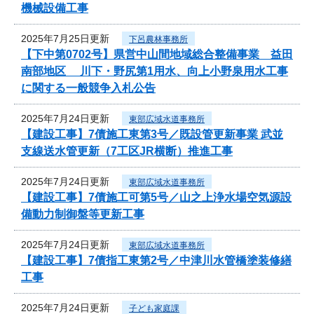
機械設備工事
2025年7月25日更新
下呂農林事務所
【下中第0702号】県営中山間地域総合整備事業 益田
南部地区 川下・野尻第1用水、向上小野泉用水工事
に関する一般競争入札公告
2025年7月24日更新
東部広域水道事務所
【建設工事】7債施工東第3号／既設管更新事業 武並
支線送水管更新（7工区JR横断）推進工事
2025年7月24日更新
東部広域水道事務所
【建設工事】7債施工可第5号／山之上浄水場空気源設
備動力制御盤等更新工事
2025年7月24日更新
東部広域水道事務所
【建設工事】7債指工東第2号／中津川水管橋塗装修繕
工事
2025年7月24日更新
子ども家庭課