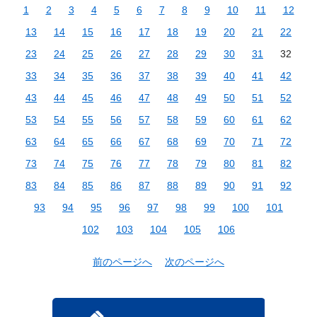
1
2
3
4
5
6
7
8
9
10
11
12
13
14
15
16
17
18
19
20
21
22
23
24
25
26
27
28
29
30
31
32
33
34
35
36
37
38
39
40
41
42
43
44
45
46
47
48
49
50
51
52
53
54
55
56
57
58
59
60
61
62
63
64
65
66
67
68
69
70
71
72
73
74
75
76
77
78
79
80
81
82
83
84
85
86
87
88
89
90
91
92
93
94
95
96
97
98
99
100
101
102
103
104
105
106
前のページへ
次のページへ