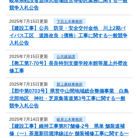
岐阜県戦没者追悼式会場設営等委託業務に関する一般
競争入札公告
2025年7月15日更新
下呂土木事務所
【建設工事】公共 防災・安全交付金他 川上2期バ
イパス工区 道路改良（債務）工事に関する一般競争
入札公告
2025年7月15日更新
公共建築課
【教工第7-70号】長良特別支援学校本館等屋上外壁改
修工事
2025年7月15日更新
郡上農林事務所
【郡中第0703号】県営中山間地域総合整備事業 白鳥
北部地区 神社・芝原集落道第3号工事に関する一般
競争入札公告
2025年7月14日更新
岐阜土木事務所
【建設工事】維持工事第R7舗修-2号 県単 舗装道補
修（一）茶屋新田堀津線ほか 舗装補修工事に関する一