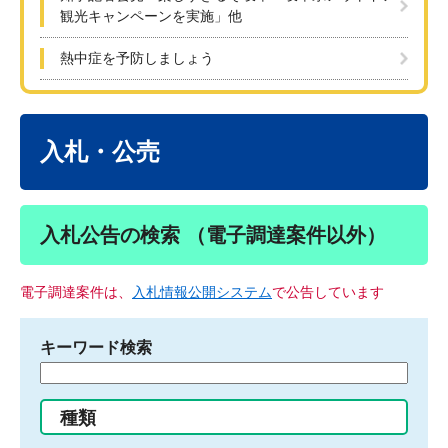
観光キャンペーンを実施」他
熱中症を予防しましょう
本
文
入札・公売
入札公告の検索 （電子調達案件以外）
電子調達案件は、
入札情報公開システム
で公告しています
キーワード検索
検
索
す
種類
る