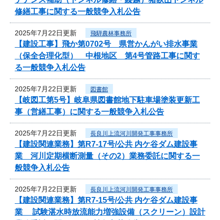
修繕工事に関する一般競争入札公告
2025年7月22日更新
飛騨農林事務所
【建設工事】飛か第0702号 県営かんがい排水事業
（保全合理化型） 中根地区 第4号管路工事に関す
る一般競争入札公告
2025年7月22日更新
図書館
【岐図工第5号】岐阜県図書館地下駐車場塗装更新工
事（営繕工事）に関する一般競争入札公告
2025年7月22日更新
長良川上流河川開発工事事務所
【建設関連業務】第R7-17号/公共 内ケ谷ダム建設事
業 河川定期横断測量（その2）業務委託に関する一
般競争入札公告
2025年7月22日更新
長良川上流河川開発工事事務所
【建設関連業務】第R7-15号/公共 内ケ谷ダム建設事
業 試験湛水時放流能力増強設備（スクリーン）設計