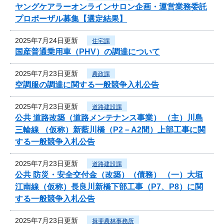
ヤングケアラーオンラインサロン企画・運営業務委託
プロポーザル募集【選定結果】
2025年7月24日更新
住宅課
国産普通乗用車（PHV）の調達について
2025年7月23日更新
農政課
空調服の調達に関する一般競争入札公告
2025年7月23日更新
道路建設課
公共 道路改築（道路メンテナンス事業） （主）川島
三輪線 （仮称）新藍川橋（P2－A2間）上部工事に関
する一般競争入札公告
2025年7月23日更新
道路建設課
公共 防災・安全交付金（改築）（債務） （一）大垣
江南線（仮称）長良川新橋下部工事（P7、P8）に関
する一般競争入札公告
2025年7月23日更新
揖斐農林事務所