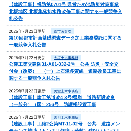
【建設工事】揖防第0701号 県営ため池防災対策事業
北坂地区 北坂集落排水路改修工事に関する一般競争入
札公告
2025年7月23日更新
都市政策課
第10回都市計画基礎調査データ加工業務委託に関する
一般競争入札公告
2025年7月22日更新
大垣土木事務所
公建工第交建防31-A01-032-2号 公共 防災・安全交
付金（改築） （一）上石津多賀線 道路改良工事に
関する一般競争入札公告
2025年7月22日更新
美濃土木事務所
【建設工事】建工第道改4-3号/県単 道路新設改良
（一般分）（国）256号 防護柵設置工事
2025年7月22日更新
古川土木事務所
【建設工事】工維2公第MT-11-02号 公共 道路メン
テナンス補助（トンネル修繕・繰越）猪臥山トンネル