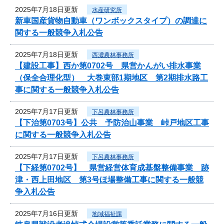
2025年7月18日更新
水産研究所
新車国産貨物自動車（ワンボックスタイプ）の調達に
関する一般競争入札公告
2025年7月18日更新
西濃農林事務所
【建設工事】西か第0702号 県営かんがい排水事業
（保全合理化型） 大巻東部1期地区 第2期排水路工
事に関する一般競争入札公告
2025年7月17日更新
下呂農林事務所
【下治第0703号】公共 予防治山事業 峠戸地区工事
に関する一般競争入札公告
2025年7月17日更新
下呂農林事務所
【下経第0702号】 県営経営体育成基盤整備事業 跡
津・西上田地区 第3号ほ場整備工事に関する一般競
争入札公告
2025年7月16日更新
地域福祉課