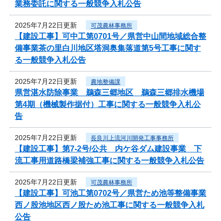
業務委託に関する一般競争入札公告
2025年7月22日更新
可茂農林事務所
【建設工事】可中工第0701号／県営中山間地域総合整
備事業茶の里白川地区塔洞奥集落道第5号工事に関す
る一般競争入札公告
2025年7月22日更新
農地整備課
県営湛水防除事業 鵜森三郷地区 鵜森三郷排水機場
第4期（機械製作据付）工事に関する一般競争入札公
告
2025年7月22日更新
長良川上流河川開発工事事務所
【建設工事】第7-2号/公共 内ケ谷ダム建設事業 下
流工事用道路橋梁補強工事に関する一般競争入札公告
2025年7月22日更新
可茂農林事務所
【建設工事】可池工第0702号／県営ため池等整備事業
西ノ股池地区西ノ股ため池工事に関する一般競争入札
公告