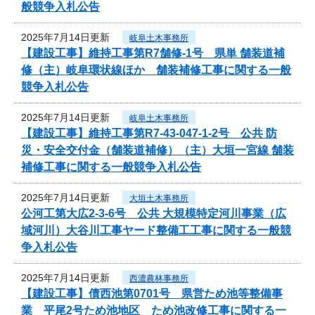
般競争入札公告
2025年7月14日更新
岐阜土木事務所
【建設工事】維持工事第R7舗修-1号 県単 舗装道補
修（主）岐阜環状線ほか 舗装補修工事に関する一般
競争入札公告
2025年7月14日更新
岐阜土木事務所
【建設工事】維持工事第R7-43-047-1-2号 公共 防
災・安全交付金（舗装道補修）（主）大垣一宮線 舗装
補修工事に関する一般競争入札公告
2025年7月14日更新
大垣土木事務所
公河工第大広2-3-6号 公共 大規模特定河川事業（広
域河川）大谷川工事ヤード整備工工事に関する一般競
争入札公告
2025年7月14日更新
西濃農林事務所
【建設工事】債西池第0701号 県営ため池等整備事
業 平尾2号ため池地区 ため池改修工事に関する一