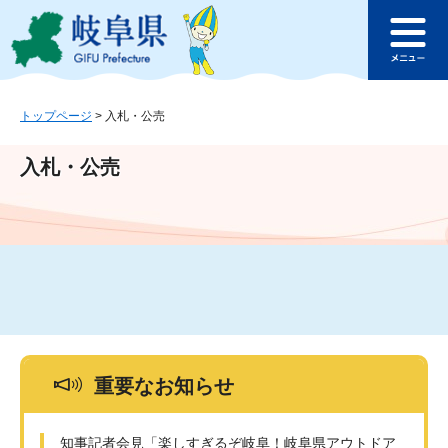
ペ
メ
このページの本文へ
ー
ニ
メ
ジ
ュ
ニ
の
ー
ュ
先
を
ー
頭
飛
トップページ
>
入札・公売
で
ば
す
し
入札・公売
。
て
本
文
へ
重要なお知らせ
知事記者会見「楽しすぎるぞ岐阜！岐阜県アウトドア