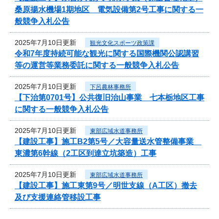
桑原揚水機場1期地区 電気設備第2号工事に関する一
般競争入札公告
2025年7月10日更新
観光文化スポーツ政策課
令和7年度持続可能な観光に関する国際機関公認講習
等の運営等業務委託に関する一般競争入札公告
2025年7月10日更新
下呂農林事務所
【下治第0701号】公共復旧治山事業 七本栃地区工事
に関する一般競争入札公告
2025年7月10日更新
東部広域水道事務所
【建設工事】施工B2第5号／大容量送水管整備事業
東濃第6幹線（2工区到達立坑築造）工事
2025年7月10日更新
東部広域水道事務所
【建設工事】施工東第9号／明世支線（A工区）撤去
及び支援連絡管移設工事