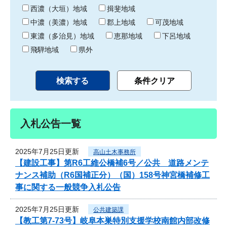
り
西濃（大垣）地域
揖斐地域
中濃（美濃）地域
郡上地域
可茂地域
東濃（多治見）地域
恵那地域
下呂地域
飛騨地域
県外
入札公告一覧
2025年7月25日更新
高山土木事務所
【建設工事】第R6工維公橋補6号／公共 道路メンテ
ナンス補助（R6国補正分）（国）158号神宮橋補修工
事に関する一般競争入札公告
2025年7月25日更新
公共建築課
【教工第7-73号】岐阜本巣特別支援学校南館内部改修