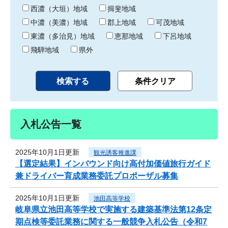
り
西濃（大垣）地域
揖斐地域
中濃（美濃）地域
郡上地域
可茂地域
東濃（多治見）地域
恵那地域
下呂地域
飛騨地域
県外
入札公告一覧
2025年10月1日更新
観光誘客推進課
【選定結果】インバウンド向け高付加価値旅行ガイド
兼ドライバー育成業務委託プロポーザル募集
2025年10月1日更新
池田高等学校
岐阜県立池田高等学校で実施する建築基準法第12条定
期点検等委託業務に関する一般競争入札公告（令和7