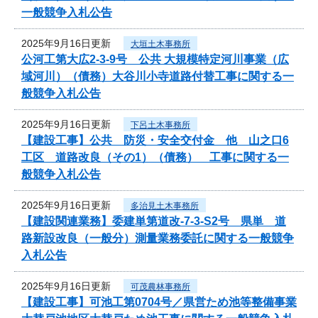
一般競争入札公告
2025年9月16日更新
大垣土木事務所
公河工第大広2-3-9号 公共 大規模特定河川事業（広
域河川）（債務）大谷川小寺道路付替工事に関する一
般競争入札公告
2025年9月16日更新
下呂土木事務所
【建設工事】公共 防災・安全交付金 他 山之口6
工区 道路改良（その1）（債務） 工事に関する一
般競争入札公告
2025年9月16日更新
多治見土木事務所
【建設関連業務】委建単第道改-7-3-S2号 県単 道
路新設改良（一般分）測量業務委託に関する一般競争
入札公告
2025年9月16日更新
可茂農林事務所
【建設工事】可池工第0704号／県営ため池等整備事業