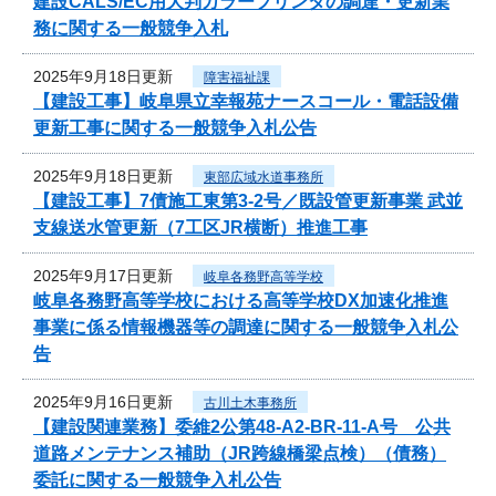
建設CALS/EC用大判カラープリンタの調達・更新業
務に関する一般競争入札
2025年9月18日更新
障害福祉課
【建設工事】岐阜県立幸報苑ナースコール・電話設備
更新工事に関する一般競争入札公告
2025年9月18日更新
東部広域水道事務所
【建設工事】7債施工東第3-2号／既設管更新事業 武並
支線送水管更新（7工区JR横断）推進工事
2025年9月17日更新
岐阜各務野高等学校
岐阜各務野高等学校における高等学校DX加速化推進
事業に係る情報機器等の調達に関する一般競争入札公
告
2025年9月16日更新
古川土木事務所
【建設関連業務】委維2公第48-A2-BR-11-A号 公共
道路メンテナンス補助（JR跨線橋梁点検）（債務）
委託に関する一般競争入札公告