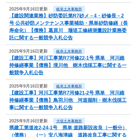
2025年9月16日更新
岐阜土木事務所
【建設関連業務】砂防委託第R7砂メ－4・砂修長－2
号 公共砂防メンテナンス事業補助・県単砂防修繕（長
寿命化）【債務】葛原川 堰堤工修繕測量設計業務委
託に関する一般競争入札公告
2025年9月16日更新
岐阜土木事務所
【建設工事】河川工事第R7河修22-1号 県単 河川維
持修繕事業【債務】境川他 樹木伐採工事に関する一
般競争入札公告
2025年9月16日更新
岐阜土木事務所
【建設工事】河川工事第R7河修21-2号 県単 河川維
持修繕事業【債務】鳥羽川他 河道掘削・樹木伐採工
事に関する一般競争入札公告
2025年9月16日更新
大垣土木事務所
県建工第道改2-24-1号 県単 道路新設改良（一般分）
（債務） （一）安八海津線 道路改良工事に関する