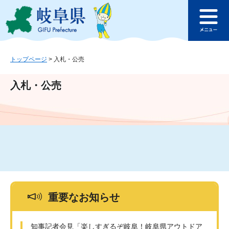
ペ
メ
このページの本文へ
ー
ニ
メ
ジ
ュ
ニ
の
ー
ュ
先
を
ー
頭
飛
トップページ
>
入札・公売
で
ば
す
し
入札・公売
。
て
本
文
へ
重要なお知らせ
知事記者会見「楽しすぎるぞ岐阜！岐阜県アウトドア