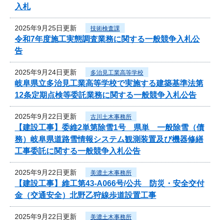
入札
2025年9月25日更新
技術検査課
令和7年度施工実態調査業務に関する一般競争入札公
告
2025年9月24日更新
多治見工業高等学校
岐阜県立多治見工業高等学校で実施する建築基準法第
12条定期点検等委託業務に関する一般競争入札公告
2025年9月22日更新
古川土木事務所
【建設工事】委維2単第除雪1号 県単 一般除雪（債
務）岐阜県道路雪情報システム観測装置及び機器修繕
工事委託に関する一般競争入札公告
2025年9月22日更新
美濃土木事務所
【建設工事】維工第43-A066号/公共 防災・安全交付
金（交通安全）北野乙狩線歩道設置工事
2025年9月22日更新
美濃土木事務所