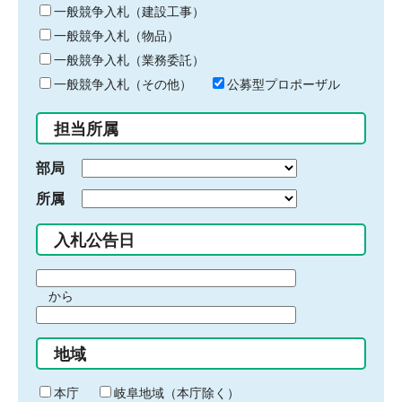
キ
一般競争入札（建設工事）
ー
一般競争入札（物品）
ワ
一般競争入札（業務委託）
ー
ド
一般競争入札（その他）
公募型プロポーザル
を
入
担当所属
力
部局
所属
入札公告日
期
から
間
期
の
間
始
地域
の
ま
終
り
わ
本庁
岐阜地域（本庁除く）