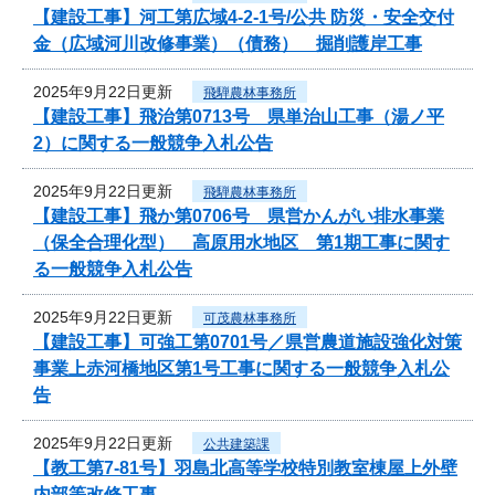
【建設工事】河工第広域4-2-1号/公共 防災・安全交付
金（広域河川改修事業）（債務） 掘削護岸工事
2025年9月22日更新
飛騨農林事務所
【建設工事】飛治第0713号 県単治山工事（湯ノ平
2）に関する一般競争入札公告
2025年9月22日更新
飛騨農林事務所
【建設工事】飛か第0706号 県営かんがい排水事業
（保全合理化型） 高原用水地区 第1期工事に関す
る一般競争入札公告
2025年9月22日更新
可茂農林事務所
【建設工事】可強工第0701号／県営農道施設強化対策
事業上赤河橋地区第1号工事に関する一般競争入札公
告
2025年9月22日更新
公共建築課
【教工第7-81号】羽島北高等学校特別教室棟屋上外壁
内部等改修工事