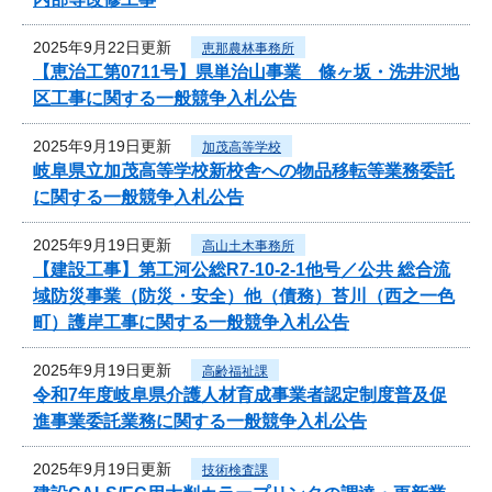
2025年9月22日更新
恵那農林事務所
【恵治工第0711号】県単治山事業 條ヶ坂・洗井沢地
区工事に関する一般競争入札公告
2025年9月19日更新
加茂高等学校
岐阜県立加茂高等学校新校舎への物品移転等業務委託
に関する一般競争入札公告
2025年9月19日更新
高山土木事務所
【建設工事】第工河公総R7-10-2-1他号／公共 総合流
域防災事業（防災・安全）他（債務）苔川（西之一色
町）護岸工事に関する一般競争入札公告
2025年9月19日更新
高齢福祉課
令和7年度岐阜県介護人材育成事業者認定制度普及促
進事業委託業務に関する一般競争入札公告
2025年9月19日更新
技術検査課