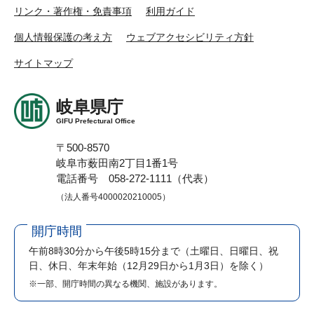
リンク・著作権・免責事項
利用ガイド
個人情報保護の考え方
ウェブアクセシビリティ方針
サイトマップ
岐阜県庁
GIFU Prefectural Office
〒500-8570
岐阜市薮田南2丁目1番1号
電話番号 058-272-1111（代表）
（法人番号4000020210005）
開庁時間
午前8時30分から午後5時15分まで
（土曜日、日曜日、祝
日、休日、年末年始（12月29日から1月3日）を除く）
※一部、開庁時間の異なる機関、施設があります。