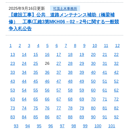
2025年9月16日更新
可茂土木事務所
【建設工事】公共 道路メンテナンス補助（橋梁補
修） 工事/工維3第MKH06－02－2号に関する一般競
争入札公告
1
2
3
4
5
6
7
8
9
10
11
12
13
14
15
16
17
18
19
20
21
22
23
24
25
26
27
28
29
30
31
32
33
34
35
36
37
38
39
40
41
42
43
44
45
46
47
48
49
50
51
52
53
54
55
56
57
58
59
60
61
62
63
64
65
66
67
68
69
70
71
72
73
74
75
76
77
78
79
80
81
82
83
84
85
86
87
88
89
90
91
92
93
94
95
96
97
98
99
100
101