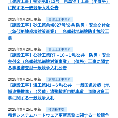
【建設工事】飛治第0712号 県単治山工事（小野平）
に関する一般競争入札公告
2025年9月29日更新
美濃土木事務所
【建設工事】砂工第急傾027号/公共 防災・安全交付金
（急傾斜地崩壊対策事業） 急傾斜地崩壊防止施設工
事
2025年9月29日更新
郡上土木事務所
【建設工事】公砂工第R7－10－1号/公共 防災・安全
交付金（急傾斜地崩壊対策事業）（債務）工事に関す
る事後審査型一般競争入札公告
2025年9月25日更新
恵那土木事務所
【建設工事】濃工第N1－6号/公共 一般国道改築（地
域連携推進）（翌債）濃飛横断自動車道 道路改良工
事に関する一般競争入札
2025年9月25日更新
技術検査課
積算システムハードウェア更新業務に関する一般競争