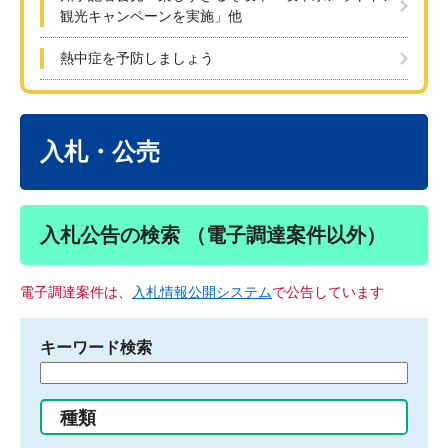
観光キャンペーンを実施」他
熱中症を予防しましょう
本
文
入札・公売
入札公告の検索 （電子調達案件以外）
電子調達案件は、
入札情報公開システム
で公告しています
キーワード検索
検
索
す
種類
る