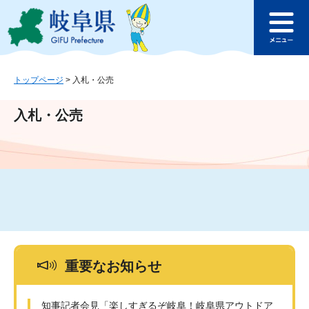
ペ
メ
このページの本文へ
ー
ニ
メ
ジ
ュ
ニ
の
ー
ュ
先
を
ー
頭
飛
トップページ
>
入札・公売
で
ば
す
し
入札・公売
。
て
本
文
へ
重要なお知らせ
知事記者会見「楽しすぎるぞ岐阜！岐阜県アウトドア