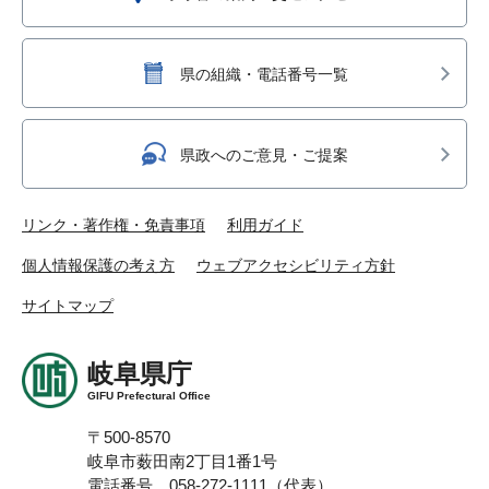
県の組織・電話番号一覧
県政へのご意見・ご提案
リンク・著作権・免責事項
利用ガイド
個人情報保護の考え方
ウェブアクセシビリティ方針
サイトマップ
岐阜県庁
GIFU Prefectural Office
〒500-8570
岐阜市薮田南2丁目1番1号
電話番号 058-272-1111（代表）