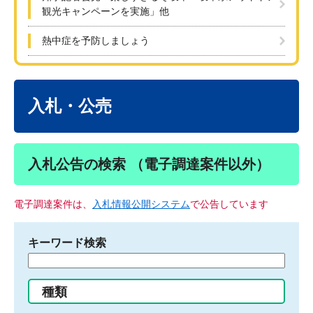
観光キャンペーンを実施」他
熱中症を予防しましょう
本
文
入札・公売
入札公告の検索 （電子調達案件以外）
電子調達案件は、
入札情報公開システム
で公告しています
キーワード検索
検
索
す
種類
る