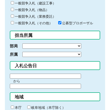
キ
一般競争入札（建設工事）
ー
一般競争入札（物品）
ワ
一般競争入札（業務委託）
ー
ド
一般競争入札（その他）
公募型プロポーザル
を
入
担当所属
力
部局
所属
入札公告日
期
から
間
期
の
間
始
地域
の
ま
終
り
わ
本庁
岐阜地域（本庁除く）