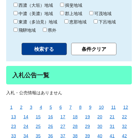
り
西濃（大垣）地域
揖斐地域
中濃（美濃）地域
郡上地域
可茂地域
東濃（多治見）地域
恵那地域
下呂地域
飛騨地域
県外
入札公告一覧
入札・公売情報はありません
1
2
3
4
5
6
7
8
9
10
11
12
13
14
15
16
17
18
19
20
21
22
23
24
25
26
27
28
29
30
31
32
33
34
35
36
37
38
39
40
41
42