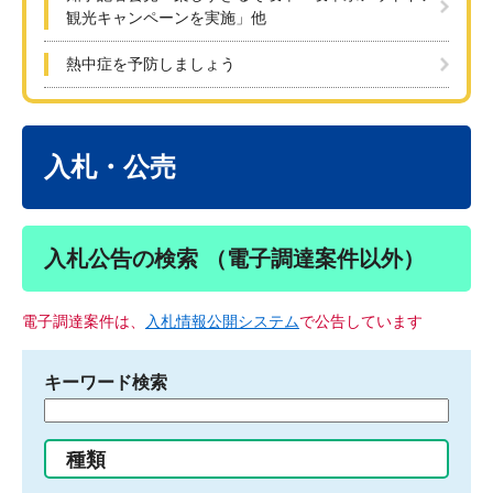
観光キャンペーンを実施」他
熱中症を予防しましょう
本
文
入札・公売
入札公告の検索 （電子調達案件以外）
電子調達案件は、
入札情報公開システム
で公告しています
キーワード検索
検
索
す
種類
る