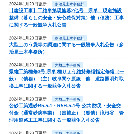
2024年1月29日更新
多治見土木事務所
【建設工事】工維単第現施暮2他号 県単 現道施設
整備（暮らしの安全・安心確保対策）他（債務）工事
に関する一般競争入札公告
2024年1月29日更新
多治見土木事務所
大型土のう袋等の調達に関する一般競争入札公告（多
治見土木事務所）
2024年1月29日更新
大垣土木事務所
県維工第橋修3号 県単 橋りょう維持修繕指定修繕（一
般）（債務）（主）岐阜関ケ原線 他 道路照明灯取
換工事に関する一般競争入札公告
2024年1月29日更新
大垣土木事務所
公砂工第通砂R5-5-1・R5H-5-1号 公共 防災・安全交
付金（通常砂防事業）（国補正）（翌債）滝根谷 管
理用道路工工事に関する一般競争入札公告
2024年1月29日更新
大垣土木事務所