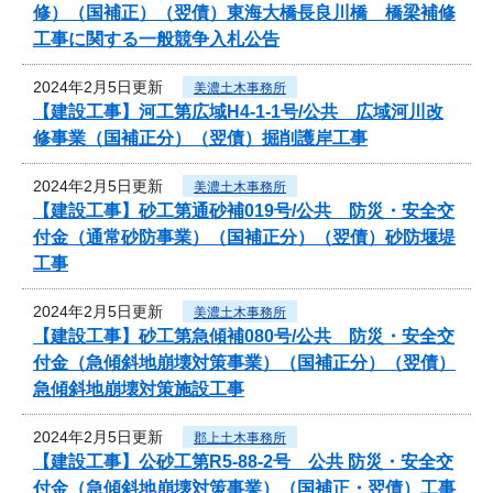
修）（国補正）（翌債）東海大橋長良川橋 橋梁補修
工事に関する一般競争入札公告
2024年2月5日更新
美濃土木事務所
【建設工事】河工第広域H4-1-1号/公共 広域河川改
修事業（国補正分）（翌債）掘削護岸工事
2024年2月5日更新
美濃土木事務所
【建設工事】砂工第通砂補019号/公共 防災・安全交
付金（通常砂防事業）（国補正分）（翌債）砂防堰堤
工事
2024年2月5日更新
美濃土木事務所
【建設工事】砂工第急傾補080号/公共 防災・安全交
付金（急傾斜地崩壊対策事業）（国補正分）（翌債）
急傾斜地崩壊対策施設工事
2024年2月5日更新
郡上土木事務所
【建設工事】公砂工第R5-88-2号 公共 防災・安全交
付金（急傾斜地崩壊対策事業）（国補正・翌債）工事