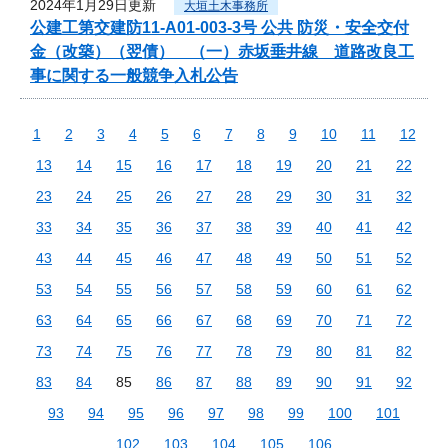
2024年1月29日更新
大垣土木事務所
公建工第交建防11-A01-003-3号 公共 防災・安全交付
金（改築）（翌債） （一）赤坂垂井線 道路改良工
事に関する一般競争入札公告
1
2
3
4
5
6
7
8
9
10
11
12
13
14
15
16
17
18
19
20
21
22
23
24
25
26
27
28
29
30
31
32
33
34
35
36
37
38
39
40
41
42
43
44
45
46
47
48
49
50
51
52
53
54
55
56
57
58
59
60
61
62
63
64
65
66
67
68
69
70
71
72
73
74
75
76
77
78
79
80
81
82
83
84
85
86
87
88
89
90
91
92
93
94
95
96
97
98
99
100
101
102
103
104
105
106