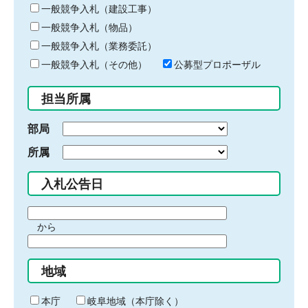
キ
一般競争入札（建設工事）
ー
一般競争入札（物品）
ワ
一般競争入札（業務委託）
ー
ド
一般競争入札（その他）
公募型プロポーザル
を
入
担当所属
力
部局
所属
入札公告日
期
から
間
期
の
間
始
地域
の
ま
終
り
わ
本庁
岐阜地域（本庁除く）