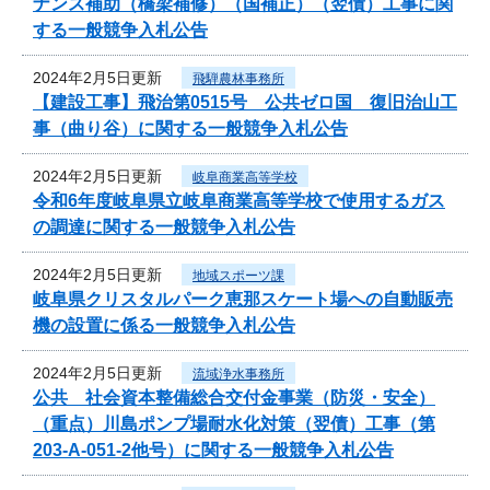
ナンス補助（橋梁補修）（国補正）（翌債）工事に関
する一般競争入札公告
2024年2月5日更新
飛騨農林事務所
【建設工事】飛治第0515号 公共ゼロ国 復旧治山工
事（曲り谷）に関する一般競争入札公告
2024年2月5日更新
岐阜商業高等学校
令和6年度岐阜県立岐阜商業高等学校で使用するガス
の調達に関する一般競争入札公告
2024年2月5日更新
地域スポーツ課
岐阜県クリスタルパーク恵那スケート場への自動販売
機の設置に係る一般競争入札公告
2024年2月5日更新
流域浄水事務所
公共 社会資本整備総合交付金事業（防災・安全）
（重点）川島ポンプ場耐水化対策（翌債）工事（第
203-A-051-2他号）に関する一般競争入札公告