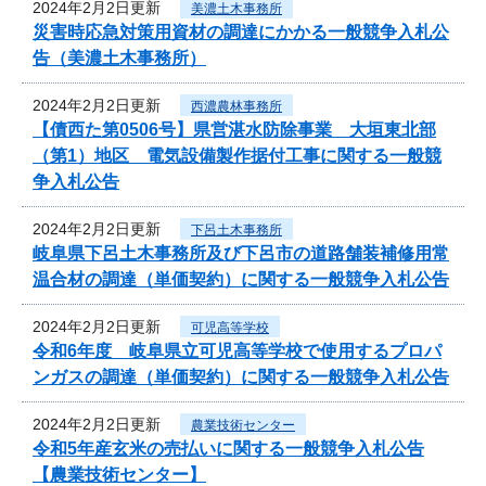
2024年2月2日更新
美濃土木事務所
災害時応急対策用資材の調達にかかる一般競争入札公
告（美濃土木事務所）
2024年2月2日更新
西濃農林事務所
【債西た第0506号】県営湛水防除事業 大垣東北部
（第1）地区 電気設備製作据付工事に関する一般競
争入札公告
2024年2月2日更新
下呂土木事務所
岐阜県下呂土木事務所及び下呂市の道路舗装補修用常
温合材の調達（単価契約）に関する一般競争入札公告
2024年2月2日更新
可児高等学校
令和6年度 岐阜県立可児高等学校で使用するプロパ
ンガスの調達（単価契約）に関する一般競争入札公告
2024年2月2日更新
農業技術センター
令和5年産玄米の売払いに関する一般競争入札公告
【農業技術センター】