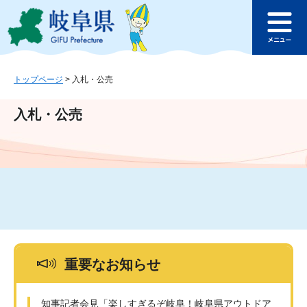
ペ
メ
このページの本文へ
ー
ニ
メ
ジ
ュ
ニ
の
ー
ュ
先
を
ー
頭
飛
トップページ
>
入札・公売
で
ば
す
し
入札・公売
。
て
本
文
へ
重要なお知らせ
知事記者会見「楽しすぎるぞ岐阜！岐阜県アウトドア