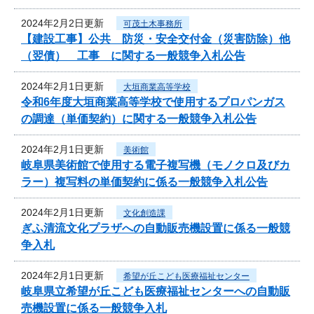
2024年2月2日更新
可茂土木事務所
【建設工事】公共 防災・安全交付金（災害防除）他
（翌債） 工事 に関する一般競争入札公告
2024年2月1日更新
大垣商業高等学校
令和6年度大垣商業高等学校で使用するプロパンガス
の調達（単価契約）に関する一般競争入札公告
2024年2月1日更新
美術館
岐阜県美術館で使用する電子複写機（モノクロ及びカ
ラー）複写料の単価契約に係る一般競争入札公告
2024年2月1日更新
文化創造課
ぎふ清流文化プラザへの自動販売機設置に係る一般競
争入札
2024年2月1日更新
希望が丘こども医療福祉センター
岐阜県立希望が丘こども医療福祉センターへの自動販
売機設置に係る一般競争入札