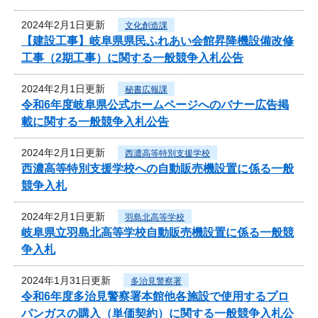
2024年2月1日更新
文化創造課
【建設工事】岐阜県県民ふれあい会館昇降機設備改修
工事（2期工事）に関する一般競争入札公告
2024年2月1日更新
秘書広報課
令和6年度岐阜県公式ホームページへのバナー広告掲
載に関する一般競争入札公告
2024年2月1日更新
西濃高等特別支援学校
西濃高等特別支援学校への自動販売機設置に係る一般
競争入札
2024年2月1日更新
羽島北高等学校
岐阜県立羽島北高等学校自動販売機設置に係る一般競
争入札
2024年1月31日更新
多治見警察署
令和6年度多治見警察署本館他各施設で使用するプロ
パンガスの購入（単価契約）に関する一般競争入札公