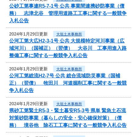
公砂工第事連R5-7-1号 公共 事業間連携砂防事業（債
務） 志津北谷 管理用道路工工事に関する一般競争
入札公告
2024年1月29日更新
大垣土木事務所
公河工第大広H2-3-1号 公共 大規模特定河川事業（広
域河川）（国補正）（翌債） 大谷川 工事用進入路
整備工事に関する一般競争入札公告
2024年1月29日更新
大垣土木事務所
公河工第総流H2-7号 公共 総合流域防災事業（国補
正）（翌債） 牧田川 河道掘削工事に関する一般競
争入札公告
2024年1月29日更新
大垣土木事務所
県砂工第緊土R5-3・緊土暮安R5-3号 県単 緊急土石流
対策砂防事業（暮らしの安全・安心確保対策）（債
務） 境谷他 除石工工事に関する一般競争入札公告