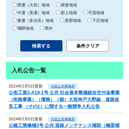
り
西濃（大垣）地域
揖斐地域
中濃（美濃）地域
郡上地域
可茂地域
東濃（多治見）地域
恵那地域
下呂地域
飛騨地域
県外
入札公告一覧
2024年2月5日更新
大垣土木事務所
公街工第3-A19-1号 公共 社会資本整備総合交付金事業
（街路事業）（債務）（都）大垣神戸大野線 道路改
良工事 （その1）に関する一般競争入札公告
2024年2月5日更新
大垣土木事務所
公維工第橋補3号 公共 道路メンテナンス補助（橋梁補