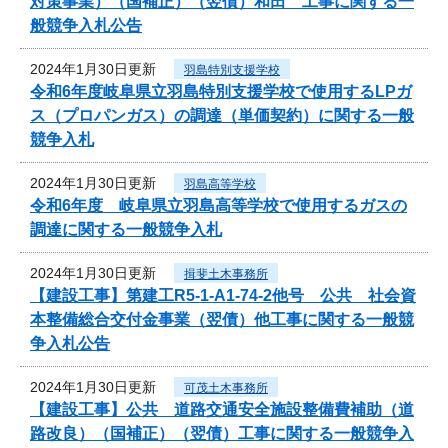
対策事業）（国補正）（翌債）和田 工事に関する一
般競争入札公告
2024年1月30日更新
羽島特別支援学校
令和6年度岐阜県立羽島特別支援学校で使用するLPガ
ス（プロパンガス）の調達（単価契約）に関する一般
競争入札
2024年1月30日更新
羽島高等学校
令和6年度 岐阜県立羽島高等学校で使用するガスの
調達に関する一般競争入札
2024年1月30日更新
揖斐土木事務所
【建設工事】第建工R5-1-A1-74-2他号 公共 社会資
本整備総合交付金事業（翌債）他工事に関する一般競
争入札公告
2024年1月30日更新
可茂土木事務所
【建設工事】公共 道路交通安全施設整備費補助（道
路改良）（国補正）（翌債）工事に関する一般競争入