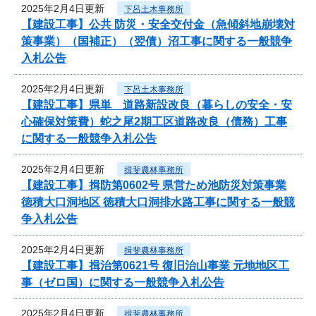
2025年2月4日更新
下呂土木事務所
【建設工事】公共 防災・安全交付金（急傾斜地崩壊対
策事業）（国補正）（翌債）沼工事に関する一般競争
入札公告
2025年2月4日更新
下呂土木事務所
【建設工事】県単 道路新設改良（暮らしの安全・安
心確保対策費）蛇之尾2期工区道路改良（債務）工事
に関する一般競争入札公告
2025年2月4日更新
揖斐農林事務所
【建設工事】揖防第0602号 県営ため池防災対策事業
徳積大口洞地区 徳積大口洞排水路工事に関する一般競
争入札公告
2025年2月4日更新
揖斐農林事務所
【建設工事】揖治第0621号 復旧治山事業 元地地区工
事（ゼロ国）に関する一般競争入札公告
2025年2月4日更新
揖斐農林事務所