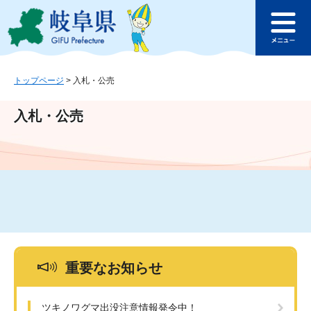
ペ
メ
このページの本文へ
ー
ニ
メ
ジ
ュ
ニ
の
ー
ュ
先
を
ー
頭
飛
トップページ
>
入札・公売
で
ば
す
し
入札・公売
。
て
本
文
へ
重要なお知らせ
ツキノワグマ出没注意情報発令中！