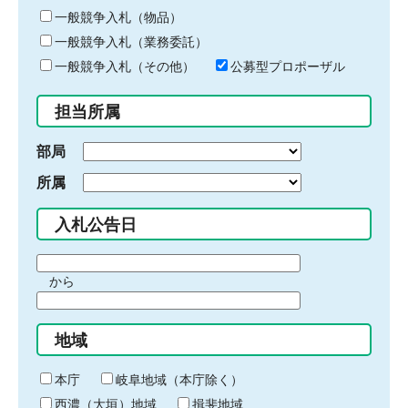
ー
一般競争入札（物品）
ワ
一般競争入札（業務委託）
ー
ド
一般競争入札（その他）
公募型プロポーザル
を
入
担当所属
力
部局
所属
入札公告日
期
から
間
期
の
間
始
地域
の
ま
終
り
わ
本庁
岐阜地域（本庁除く）
り
西濃（大垣）地域
揖斐地域