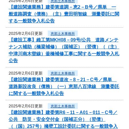
2025年2月6日更新
恵那土木事務所
【建設関連業務】建委第道調－恵2－B号／県単 一
般道路調査（債務）（主）豊田明智線 測量委託に関
する一般競争入札公告
2025年2月6日更新
恵那土木事務所
【建設工事】維工第MKH08－09号/公共 道路メンテ
ナンス補助（橋梁補修）（国補正）（翌債）（（主）
中津川南木曽線）釜橋補修工事に関する一般競争入札
公告
2025年2月6日更新
恵那土木事務所
【建設関連業務】建委第道改－8－21－C号／県単
道路新設改良（債務）（一）恵那八百津線 測量委託
に関する一般競争入札公告
2025年2月6日更新
恵那土木事務所
【建設関連業務】建委第R6－11－A01－011－C号／
公共 防災・安全交付金（国補正分）（翌債）
（（国）257号）擁壁工設計委託に関する一般競争入