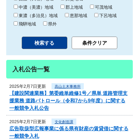
中濃（美濃）地域
郡上地域
可茂地域
東濃（多治見）地域
恵那地域
下呂地域
飛騨地域
県外
入札公告一覧
2025年2月7日更新
高山土木事務所
【建設関連業務】第委維単維修1号／県単 道路管理支
援業務 道路パトロール（令和7から9年度）に関する
一般競争入札公告
2025年2月7日更新
文化創造課
広告取扱型広報事業に係る県有財産の賃貸借に関する
一般競争入札