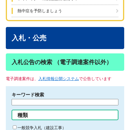
熱中症を予防しましょう
本
文
入札・公売
入札公告の検索 （電子調達案件以外）
電子調達案件は、
入札情報公開システム
で公告しています
キーワード検索
検
索
す
種類
る
キ
一般競争入札（建設工事）