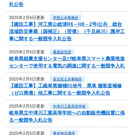
札公告
2025年2月6日更新
恵那土木事務所
【建設工事】河工第公総清R6－H8－2号/公共 総合
流域防災事業（国補正）（翌債）（千旦林川）護岸工
事に関する一般競争入札公告
2025年2月5日更新
農業経営課
岐阜県就農支援センター及び岐阜県スマート農業推進
センターで使用する電気の調達に関する一般競争入札
2025年2月5日更新
多治見土木事務所
【建設工事】工維単第舗補01他号 県単 舗装道補修
（ゼロ県債）他工事に関する一般競争入札公告
2025年2月5日更新
中津川工業高等学校
岐阜県立中津川工業高等学校への自動販売機設置に係
る一般競争入札公告
2025年2月5日更新
農産物流通課