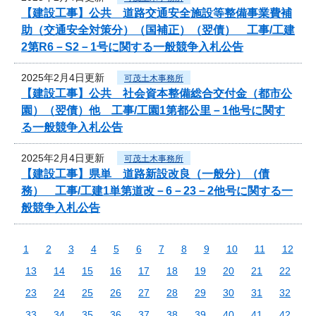
【建設工事】公共 道路交通安全施設等整備事業費補
助（交通安全対策分）（国補正）（翌債） 工事/工建
2第R6－S2－1号に関する一般競争入札公告
2025年2月4日更新
可茂土木事務所
【建設工事】公共 社会資本整備総合交付金（都市公
園）（翌債）他 工事/工園1第都公里－1他号に関す
る一般競争入札公告
2025年2月4日更新
可茂土木事務所
【建設工事】県単 道路新設改良（一般分）（債
務） 工事/工建1単第道改－6－23－2他号に関する一
般競争入札公告
1
2
3
4
5
6
7
8
9
10
11
12
13
14
15
16
17
18
19
20
21
22
23
24
25
26
27
28
29
30
31
32
33
34
35
36
37
38
39
40
41
42