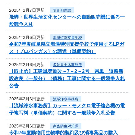
2025年2月7日更新
文化創造課
飛騨・世界生活文化センターへの自動販売機に係る一
般競争入札
2025年2月6日更新
海津特別支援学校
令和7年度岐阜県立海津特別支援学校で使用するLPガ
ス（プロパンガス）の調達（単価契約）
2025年2月6日更新
多治見土木事務所
【取止め】工建単第道改－7－2－2号 県単 道路新
設改良（一般分）（債務）工事に関する一般競争入札
公告
2025年2月6日更新
流域浄水事務所
【流域浄水事務所】カラー・モノクロ電子複合機の電
子複写料（単価契約）に関する一般競争入札公告
2025年2月6日更新
家畜防疫対策課
令和7年度動物用生物学的製剤及び消毒薬品の購入