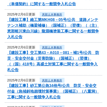
（単価契約）に関する一般競争入札公告
2025年2月6日更新
恵那土木事務所
【建設工事】維工第MKH08－05号/公共 道路メンテ
ナンス補助（橋梁補修）（国補正）（翌債）（（主）
恵那蛭川東白川線）龍淵橋塗装工事に関する一般競争
入札公告
2025年2月6日更新
恵那土木事務所
【建設工事】交工第43－A010－081－補1号/公共 防
災・安全交付金（災害防除）（国補正）（翌債）
（（国）418号）高盛土対策工事に関する一般競争入
札公告
2025年2月6日更新
恵那土木事務所
【建設工事】砂工第公急34他号/公共 防災・安全交
付金（急傾斜地崩壊対策事業）（国補正）（八重洞）
工事に関する一般競争入札公告