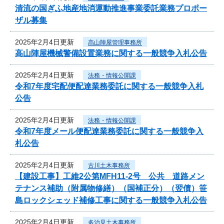
清流の国ぎふ地産地消運動推進事業委託業務プロポー
ザル募集
2025年2月4日更新
高山陣屋管理事務所
高山陣屋機械警備設置業務に関する一般競争入札公告
2025年2月4日更新
法務・情報公開課
令和7年度宅配便配達業務委託に関する一般競争入札
公告
2025年2月4日更新
法務・情報公開課
令和7年度メール便配達業務委託に関する一般競争入
札公告
2025年2月4日更新
古川土木事務所
【建設工事】工維2公第MFH11-2号 公共 道路メン
テナンス補助（附属物修繕）（国補正分）（翌債）笹
島ロックシェッド補修工事に関する一般競争入札公告
2025年2月4日更新
多治見土木事務所