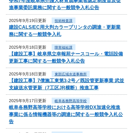
令和7年度岐阜県介護人材育成事業者認定制度普及促
進事業委託業務に関する一般競争入札公告
2025年9月19日更新
技術検査課
建設CALS/EC用大判カラープリンタの調達・更新業
務に関する一般競争入札
2025年9月18日更新
障害福祉課
【建設工事】岐阜県立幸報苑ナースコール・電話設備
更新工事に関する一般競争入札公告
2025年9月18日更新
東部広域水道事務所
【建設工事】7債施工東第3-2号／既設管更新事業 武並
支線送水管更新（7工区JR横断）推進工事
2025年9月17日更新
岐阜各務野高等学校
岐阜各務野高等学校における高等学校DX加速化推進
事業に係る情報機器等の調達に関する一般競争入札公
告