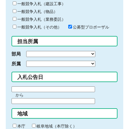
キ
一般競争入札（建設工事）
ー
一般競争入札（物品）
ワ
一般競争入札（業務委託）
ー
ド
一般競争入札（その他）
公募型プロポーザル
を
入
担当所属
力
部局
所属
入札公告日
期
から
間
期
の
間
始
地域
の
ま
終
り
わ
本庁
岐阜地域（本庁除く）