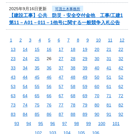
2025年9月16日更新
可茂土木事務所
【建設工事】公共 防災・安全交付金他 工事/工建1
第11－A01－011－1他号に関する一般競争入札公告
1
2
3
4
5
6
7
8
9
10
11
12
13
14
15
16
17
18
19
20
21
22
23
24
25
26
27
28
29
30
31
32
33
34
35
36
37
38
39
40
41
42
43
44
45
46
47
48
49
50
51
52
53
54
55
56
57
58
59
60
61
62
63
64
65
66
67
68
69
70
71
72
73
74
75
76
77
78
79
80
81
82
83
84
85
86
87
88
89
90
91
92
93
94
95
96
97
98
99
100
101
102
103
104
105
106