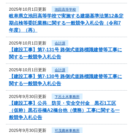
2025年10月1日更新
池田高等学校
岐阜県立池田高等学校で実施する建築基準法第12条定
期点検等委託業務に関する一般競争入札公告（令和7
年度）（再）
2025年10月1日更新
会計課
【建設工事】第7-131号 路側式道路標識建替等工事に
関する一般競争入札公告
2025年10月1日更新
会計課
【建設工事】第7-130号 路側式道路標識建替等工事に
関する一般競争入札公告
2025年9月30日更新
下呂土木事務所
【建設工事】公共 防災・安全交付金 黒石1工区
（仮称）黒石谷橋A2橋台他（債務）工事に関する一
般競争入札公告
2025年9月30日更新
可茂農林事務所