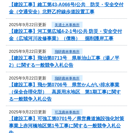
【建設工事】維工第43-A066号/公共 防災・安全交付
金（交通安全）北野乙狩線歩道設置工事
2025年9月22日更新
美濃土木事務所
【建設工事】河工第広域4-2-1号/公共 防災・安全交付
金（広域河川改修事業）（債務） 掘削護岸工事
2025年9月22日更新
飛騨農林事務所
【建設工事】飛治第0713号 県単治山工事（湯ノ平
2）に関する一般競争入札公告
2025年9月22日更新
飛騨農林事務所
【建設工事】飛か第0706号 県営かんがい排水事業
（保全合理化型） 高原用水地区 第1期工事に関す
る一般競争入札公告
2025年9月22日更新
可茂農林事務所
【建設工事】可強工第0701号／県営農道施設強化対策
事業上赤河橋地区第1号工事に関する一般競争入札公
告