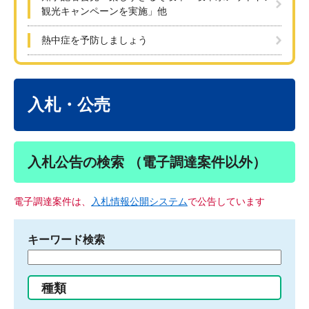
観光キャンペーンを実施」他
熱中症を予防しましょう
本
文
入札・公売
入札公告の検索 （電子調達案件以外）
電子調達案件は、
入札情報公開システム
で公告しています
キーワード検索
検
索
す
種類
る