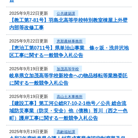
2025年9月22日更新
公共建築課
【教工第7-81号】羽島北高等学校特別教室棟屋上外壁
内部等改修工事
2025年9月22日更新
恵那農林事務所
【恵治工第0711号】県単治山事業 條ヶ坂・洗井沢地
区工事に関する一般競争入札公告
2025年9月19日更新
加茂高等学校
岐阜県立加茂高等学校新校舎への物品移転等業務委託
に関する一般競争入札公告
2025年9月19日更新
高山土木事務所
【建設工事】第工河公総R7-10-2-1他号／公共 総合流
域防災事業（防災・安全）他（債務）苔川（西之一色
町）護岸工事に関する一般競争入札公告
2025年9月19日更新
高齢福祉課