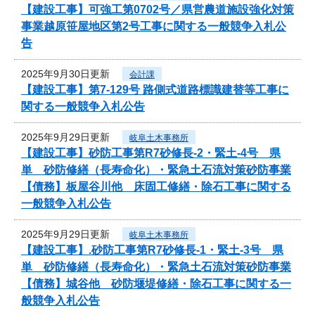
【建設工事】可強工第0702号／県営農道施設強化対策
事業越原笹屋地区第2号工事に関する一般競争入札公
告
2025年9月30日更新
会計課
【建設工事】第7-129号 路側式道路標識建替等工事に
関する一般競争入札公告
2025年9月29日更新
岐阜土木事務所
【建設工事】砂防工事第R7砂修長-2・緊土-4号 県
単 砂防修繕（長寿命化）・緊急土石流対策砂防事業
【債務】板屋谷川他 床固工修繕・除石工事に関する
一般競争入札公告
2025年9月29日更新
岐阜土木事務所
【建設工事】.砂防工事第R7砂修長-1・緊土-3号 県
単 砂防修繕（長寿命化）・緊急土石流対策砂防事業
【債務】城谷他 砂防堰堤修繕・除石工事に関する一
般競争入札公告