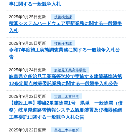
事に関する一般競争入札
2025年9月25日更新
技術検査課
積算システムハードウェア更新業務に関する一般競争
入札
2025年9月25日更新
技術検査課
令和7年度施工実態調査業務に関する一般競争入札公
告
2025年9月24日更新
多治見工業高等学校
岐阜県立多治見工業高等学校で実施する建築基準法第
12条定期点検等委託業務に関する一般競争入札公告
2025年9月22日更新
古川土木事務所
【建設工事】委維2単第除雪1号 県単 一般除雪（債
務）岐阜県道路雪情報システム観測装置及び機器修繕
工事委託に関する一般競争入札公告
2025年9月22日更新
美濃土木事務所