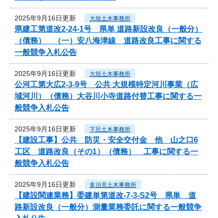
2025年9月16日更新
大垣土木事務所
県建工第道改2-24-1号 県単 道路新設改良（一般分）
（債務） （一）安八海津線 道路改良工事に関する
一般競争入札公告
2025年9月16日更新
大垣土木事務所
公河工第大広2-3-9号 公共 大規模特定河川事業（広
域河川）（債務）大谷川小寺道路付替工事に関する一
般競争入札公告
2025年9月16日更新
下呂土木事務所
【建設工事】公共 防災・安全交付金 他 山之口6
工区 道路改良（その1）（債務） 工事に関する一
般競争入札公告
2025年9月16日更新
多治見土木事務所
【建設関連業務】委建単第道改-7-3-S2号 県単 道
路新設改良（一般分）測量業務委託に関する一般競争