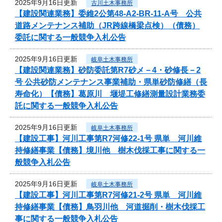
2025年9月16日更新
古川土木事務所
【建設関連業務】委維2公第48-A2-BR-11-A号 公共
道路メンテナンス補助（JR跨線橋梁点検）（債務）
委託に関する一般競争入札公告
2025年9月16日更新
岐阜土木事務所
【建設関連業務】砂防委託第R7砂メ－4・砂修長－2
号 公共砂防メンテナンス事業補助・県単砂防修繕（長
寿命化）【債務】葛原川 堰堤工修繕測量設計業務委
託に関する一般競争入札公告
2025年9月16日更新
岐阜土木事務所
【建設工事】河川工事第R7河修22-1号 県単 河川維
持修繕事業【債務】境川他 樹木伐採工事に関する一
般競争入札公告
2025年9月16日更新
岐阜土木事務所
【建設工事】河川工事第R7河修21-2号 県単 河川維
持修繕事業【債務】鳥羽川他 河道掘削・樹木伐採工
事に関する一般競争入札公告