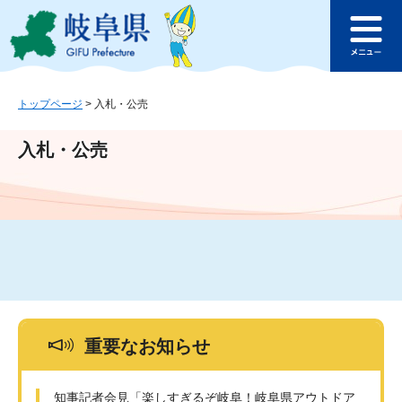
ペ
メ
このページの本文へ
ー
ニ
メ
ジ
ュ
ニ
の
ー
ュ
先
を
ー
頭
飛
トップページ
>
入札・公売
で
ば
す
し
入札・公売
。
て
本
文
へ
重要なお知らせ
知事記者会見「楽しすぎるぞ岐阜！岐阜県アウトドア