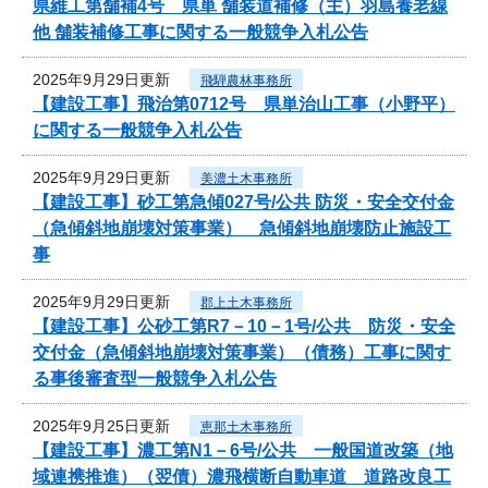
県維工第舗補4号 県単 舗装道補修（主）羽島養老線
他 舗装補修工事に関する一般競争入札公告
2025年9月29日更新
飛騨農林事務所
【建設工事】飛治第0712号 県単治山工事（小野平）
に関する一般競争入札公告
2025年9月29日更新
美濃土木事務所
【建設工事】砂工第急傾027号/公共 防災・安全交付金
（急傾斜地崩壊対策事業） 急傾斜地崩壊防止施設工
事
2025年9月29日更新
郡上土木事務所
【建設工事】公砂工第R7－10－1号/公共 防災・安全
交付金（急傾斜地崩壊対策事業）（債務）工事に関す
る事後審査型一般競争入札公告
2025年9月25日更新
恵那土木事務所
【建設工事】濃工第N1－6号/公共 一般国道改築（地
域連携推進）（翌債）濃飛横断自動車道 道路改良工