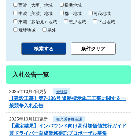
り
西濃（大垣）地域
揖斐地域
中濃（美濃）地域
郡上地域
可茂地域
東濃（多治見）地域
恵那地域
下呂地域
飛騨地域
県外
入札公告一覧
2025年10月2日更新
会計課
【建設工事】第7-136号 道路標示施工工事に関する一
般競争入札公告
2025年10月1日更新
観光誘客推進課
【選定結果】インバウンド向け高付加価値旅行ガイド
兼ドライバー育成業務委託プロポーザル募集