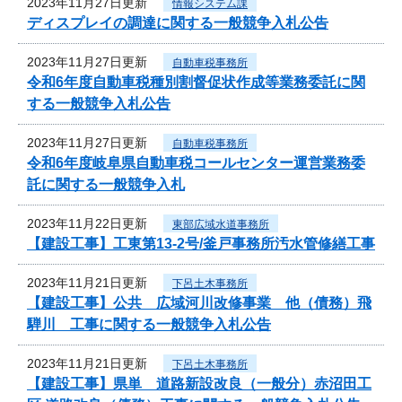
2023年11月27日更新
情報システム課
ディスプレイの調達に関する一般競争入札公告
2023年11月27日更新
自動車税事務所
令和6年度自動車税種別割督促状作成等業務委託に関
する一般競争入札公告
2023年11月27日更新
自動車税事務所
令和6年度岐阜県自動車税コールセンター運営業務委
託に関する一般競争入札
2023年11月22日更新
東部広域水道事務所
【建設工事】工東第13-2号/釜戸事務所汚水管修繕工事
2023年11月21日更新
下呂土木事務所
【建設工事】公共 広域河川改修事業 他（債務）飛
騨川 工事に関する一般競争入札公告
2023年11月21日更新
下呂土木事務所
【建設工事】県単 道路新設改良（一般分）赤沼田工