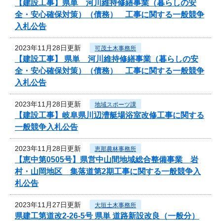
【建設工事】県単 河川維持修繕事業（暮らしの安
全・安心確保対策）（債務） 工事に関する一般競争
入札公告
2023年11月28日更新
可茂土木事務所
【建設工事】 県単 河川維持修繕事業（暮らしの安
全・安心確保対策）（債務） 工事に関する一般競争
入札公告
2023年11月28日更新
地域スポーツ課
【建設工事】岐阜県川辺漕艇場浴室改修工事に関する
一般競争入札公告
2023年11月28日更新
恵那農林事務所
【恵中第0505号】県営中山間地域総合整備事業 岩
村・山岡地区 集落道第2期工事に関する一般競争入
札公告
2023年11月27日更新
大垣土木事務所
県建工第道改2-26-5号 県単 道路新設改良（一般分）