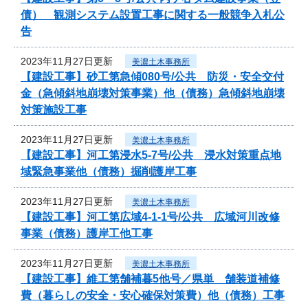
債） 観測システム設置工事に関する一般競争入札公
告
2023年11月27日更新
美濃土木事務所
【建設工事】砂工第急傾080号/公共 防災・安全交付
金（急傾斜地崩壊対策事業）他（債務）急傾斜地崩壊
対策施設工事
2023年11月27日更新
美濃土木事務所
【建設工事】河工第浸水5-7号/公共 浸水対策重点地
域緊急事業他（債務）掘削護岸工事
2023年11月27日更新
美濃土木事務所
【建設工事】河工第広域4-1-1号/公共 広域河川改修
事業（債務）護岸工他工事
2023年11月27日更新
美濃土木事務所
【建設工事】維工第舗補暮5他号／県単 舗装道補修
費（暮らしの安全・安心確保対策費）他（債務）工事