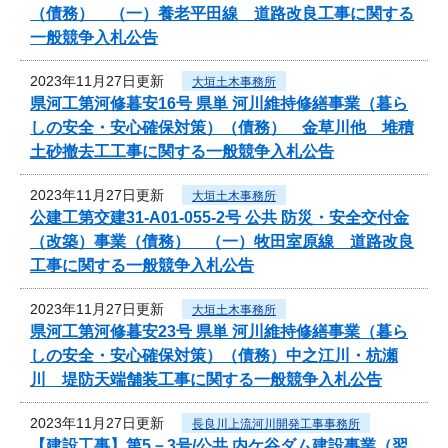
（債務） （一）養老平田線 道路改良工事に関する
一般競争入札公告
2023年11月27日更新
大垣土木事務所
県河工第河修暮安16号 県単 河川維持修繕事業（暮ら
しの安全・安心確保対策）（債務） 金草川他 堆積
土砂撤去工工事に関する一般競争入札公告
2023年11月27日更新
大垣土木事務所
公建工第交建31-A01-055-2号 公共 防災・安全交付金
（改築）事業（債務） （一）牧田室原線 道路改良
工事に関する一般競争入札公告
2023年11月27日更新
大垣土木事務所
県河工第河修暮安23号 県単 河川維持修繕事業（暮ら
しの安全・安心確保対策）（債務）中之江川・杭瀬
川 堤防天端舗装工事に関する一般競争入札公告
2023年11月27日更新
長良川上流河川開発工事事務所
【建設工事】第5－3号/公共 内ケ谷ダム建設事業（翌