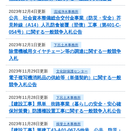
2023年12月4日更新
流域浄水事務所
公共 社会資本整備総合交付金事業（防災・安全）芥
見幹線（A14）人孔防食被覆（翌債）工事（第401-C-
054号）に関する一般競争入札公告
2023年12月1日更新
下呂土木事務所
除雪機械用タイヤチェーン等の調達に関する一般競争
入札
2023年11月29日更新
文化財保護センター
電子複写機消耗品の供給等（単価契約）に関する一般
競争入札公告
2023年11月28日更新
下呂土木事務所
【建設工事】県単 街路事業（暮らしの安全・安心確
保対策費）防護柵設置工事に関する一般競争入札公告
2023年11月28日更新
揖斐土木事務所
【建設工事】第建工43-A01-067-5他号 公共 防災・