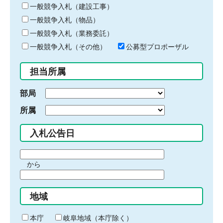
キ
一般競争入札（建設工事）
ー
一般競争入札（物品）
ワ
一般競争入札（業務委託）
ー
ド
一般競争入札（その他）
公募型プロポーザル
を
入
担当所属
力
部局
所属
入札公告日
期
から
間
期
の
間
始
地域
の
ま
終
り
わ
本庁
岐阜地域（本庁除く）