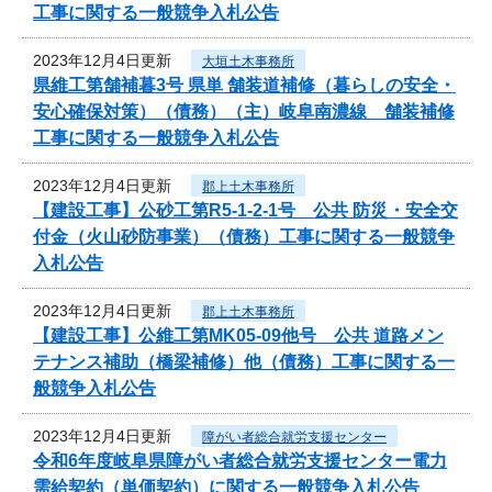
工事に関する一般競争入札公告
2023年12月4日更新
大垣土木事務所
県維工第舗補暮3号 県単 舗装道補修（暮らしの安全・
安心確保対策）（債務）（主）岐阜南濃線 舗装補修
工事に関する一般競争入札公告
2023年12月4日更新
郡上土木事務所
【建設工事】公砂工第R5-1-2-1号 公共 防災・安全交
付金（火山砂防事業）（債務）工事に関する一般競争
入札公告
2023年12月4日更新
郡上土木事務所
【建設工事】公維工第MK05-09他号 公共 道路メン
テナンス補助（橋梁補修）他（債務）工事に関する一
般競争入札公告
2023年12月4日更新
障がい者総合就労支援センター
令和6年度岐阜県障がい者総合就労支援センター電力
需給契約（単価契約）に関する一般競争入札公告