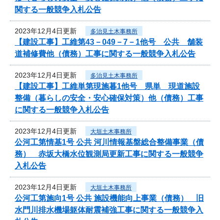
関する一般競争入札公告
2023年12月4日更新
多治見土木事務所
【建設工事】工維第43－049－7－1他号 公共 舗装
道補修費他（債務）工事に関する一般競争入札公告
2023年12月4日更新
多治見土木事務所
【建設工事】工維単第現施暮1他号 県単 現道施設
整備（暮らしの安全・安心確保対策）他（債務）工事
に関する一般競争入札公告
2023年12月4日更新
大垣土木事務所
公河工第情基1号 公共 河川情報基盤総合整備事業（債
務） 赤坂大橋水位観測局更新工事に関する一般競争
入札公告
2023年12月4日更新
大垣土木事務所
公河工第施向1号 公共 施設機能向上事業（債務） 旧
水門川排水機場躯体耐震補強工事に関する一般競争入