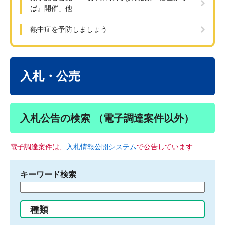
ば』開催」他
熱中症を予防しましょう
本
文
入札・公売
入札公告の検索 （電子調達案件以外）
電子調達案件は、
入札情報公開システム
で公告しています
キーワード検索
検
索
す
種類
る