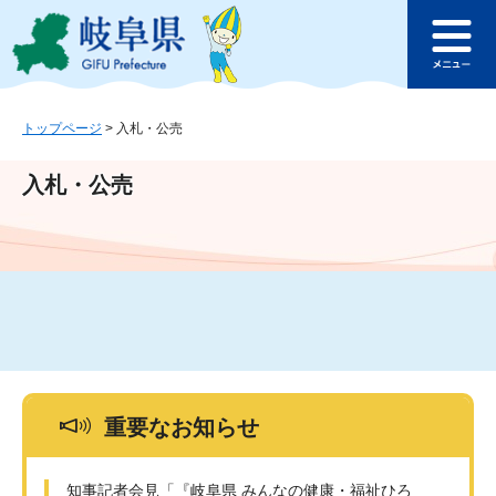
ペ
メ
このページの本文へ
ー
ニ
メ
ジ
ュ
ニ
の
ー
ュ
先
を
ー
頭
飛
トップページ
>
入札・公売
で
ば
す
し
入札・公売
。
て
本
文
へ
重要なお知らせ
知事記者会見「『岐阜県 みんなの健康・福祉ひろ