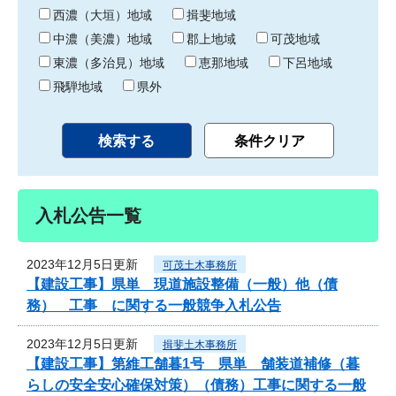
り
西濃（大垣）地域
揖斐地域
中濃（美濃）地域
郡上地域
可茂地域
東濃（多治見）地域
恵那地域
下呂地域
飛騨地域
県外
入札公告一覧
2023年12月5日更新
可茂土木事務所
【建設工事】県単 現道施設整備（一般）他（債
務） 工事 に関する一般競争入札公告
2023年12月5日更新
揖斐土木事務所
【建設工事】第維工舗暮1号 県単 舗装道補修（暮
らしの安全安心確保対策）（債務）工事に関する一般