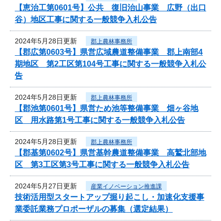
【恵治工第0601号】公共 復旧治山事業 広野（出口
谷）地区工事に関する一般競争入札公告
2024年5月28日更新
郡上農林事務所
【郡広第0603号】県営広域農道整備事業 郡上南部4
期地区 第2工区第104号工事に関する一般競争入札公
告
2024年5月28日更新
郡上農林事務所
【郡池第0601号】県営ため池等整備事業 畑ヶ谷地
区 用水路第1号工事に関する一般競争入札公告
2024年5月28日更新
郡上農林事務所
【郡基第0602号】県営基幹農道整備事業 高鷲北部地
区 第3工区第3号工事に関する一般競争入札公告
2024年5月27日更新
産業イノベーション推進課
技術活用型スタートアップ掘り起こし・加速化支援事
業委託業務プロポーザルの募集（選定結果）