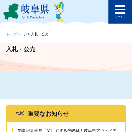
ペ
メ
このページの本文へ
ー
ニ
メ
ジ
ュ
ニ
の
ー
ュ
先
を
ー
頭
飛
トップページ
>
入札・公売
で
ば
す
し
入札・公売
。
て
本
文
へ
重要なお知らせ
知事記者会見「楽しすぎるぞ岐阜！岐阜県アウトドア