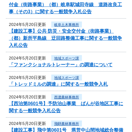
付金（街路事業）（都）岐阜駅城田寺線 道路改良工
事（その3）に関する一般競争入札公告
2024年5月20日更新
岐阜土木事務所
【建設工事】公共 防災・安全交付金（街路事業）
（都）新所平島線 迂回路整備工事に関する一般競争
入札公告
2024年5月20日更新
地域スポーツ課
「ファンクショナルトレーナー」の調達について
2024年5月20日更新
地域スポーツ課
「トレッドミルの調達」に関する一般競争入札
2024年5月20日更新
西濃農林事務所
【西治第0601号】予防治山事業 ばんが谷地区工事に
関する一般競争入札公告
2024年5月20日更新
飛騨農林事務所
【建設工事】飛中第0601号 県営中山間地域総合整備