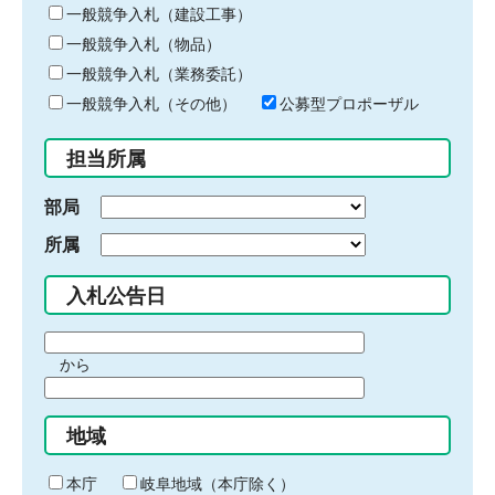
キ
一般競争入札（建設工事）
ー
一般競争入札（物品）
ワ
一般競争入札（業務委託）
ー
ド
一般競争入札（その他）
公募型プロポーザル
を
入
担当所属
力
部局
所属
入札公告日
期
から
間
期
の
間
始
地域
の
ま
終
り
わ
本庁
岐阜地域（本庁除く）