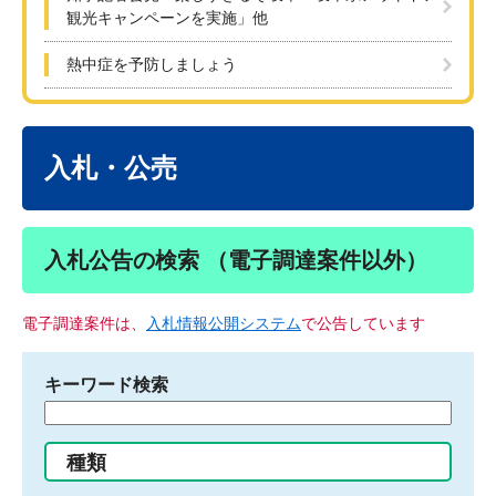
観光キャンペーンを実施」他
熱中症を予防しましょう
本
文
入札・公売
入札公告の検索 （電子調達案件以外）
電子調達案件は、
入札情報公開システム
で公告しています
キーワード検索
検
索
す
種類
る