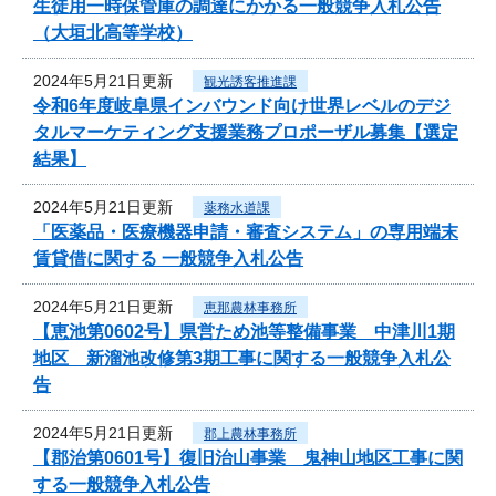
生徒用一時保管庫の調達にかかる一般競争入札公告
（大垣北高等学校）
2024年5月21日更新
観光誘客推進課
令和6年度岐阜県インバウンド向け世界レベルのデジ
タルマーケティング支援業務プロポーザル募集【選定
結果】
2024年5月21日更新
薬務水道課
「医薬品・医療機器申請・審査システム」の専用端末
賃貸借に関する 一般競争入札公告
2024年5月21日更新
恵那農林事務所
【恵池第0602号】県営ため池等整備事業 中津川1期
地区 新溜池改修第3期工事に関する一般競争入札公
告
2024年5月21日更新
郡上農林事務所
【郡治第0601号】復旧治山事業 鬼神山地区工事に関
する一般競争入札公告