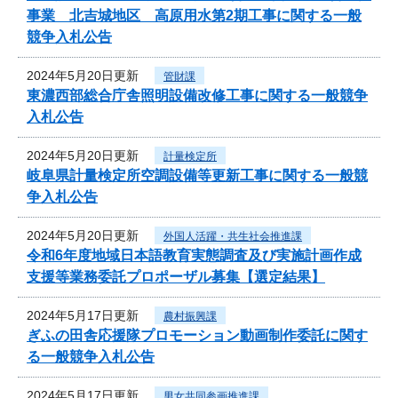
事業 北吉城地区 高原用水第2期工事に関する一般
競争入札公告
2024年5月20日更新
管財課
東濃西部総合庁舎照明設備改修工事に関する一般競争
入札公告
2024年5月20日更新
計量検定所
岐阜県計量検定所空調設備等更新工事に関する一般競
争入札公告
2024年5月20日更新
外国人活躍・共生社会推進課
令和6年度地域日本語教育実態調査及び実施計画作成
支援等業務委託プロポーザル募集【選定結果】
2024年5月17日更新
農村振興課
ぎふの田舎応援隊プロモーション動画制作委託に関す
る一般競争入札公告
2024年5月17日更新
男女共同参画推進課