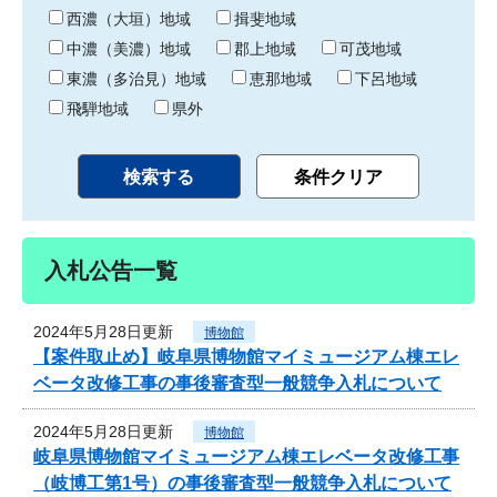
り
西濃（大垣）地域
揖斐地域
中濃（美濃）地域
郡上地域
可茂地域
東濃（多治見）地域
恵那地域
下呂地域
飛騨地域
県外
入札公告一覧
2024年5月28日更新
博物館
【案件取止め】岐阜県博物館マイミュージアム棟エレ
ベータ改修工事の事後審査型一般競争入札について
2024年5月28日更新
博物館
岐阜県博物館マイミュージアム棟エレベータ改修工事
（岐博工第1号）の事後審査型一般競争入札について