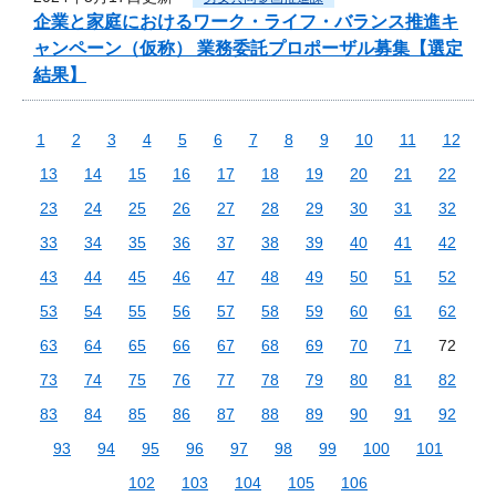
企業と家庭におけるワーク・ライフ・バランス推進キ
ャンペーン（仮称） 業務委託プロポーザル募集【選定
結果】
1
2
3
4
5
6
7
8
9
10
11
12
13
14
15
16
17
18
19
20
21
22
23
24
25
26
27
28
29
30
31
32
33
34
35
36
37
38
39
40
41
42
43
44
45
46
47
48
49
50
51
52
53
54
55
56
57
58
59
60
61
62
63
64
65
66
67
68
69
70
71
72
73
74
75
76
77
78
79
80
81
82
83
84
85
86
87
88
89
90
91
92
93
94
95
96
97
98
99
100
101
102
103
104
105
106