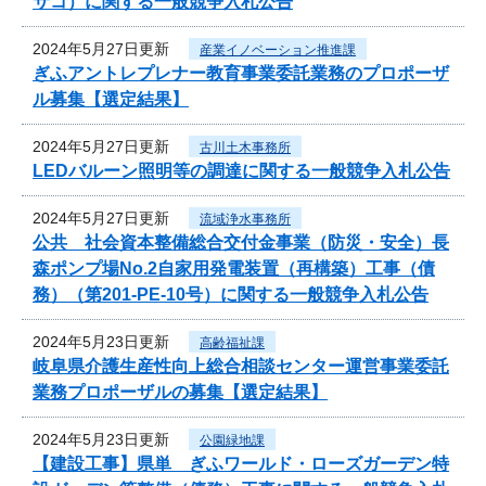
サコ）に関する一般競争入札公告
2024年5月27日更新
産業イノベーション推進課
ぎふアントレプレナー教育事業委託業務のプロポーザ
ル募集【選定結果】
2024年5月27日更新
古川土木事務所
LEDバルーン照明等の調達に関する一般競争入札公告
2024年5月27日更新
流域浄水事務所
公共 社会資本整備総合交付金事業（防災・安全）長
森ポンプ場No.2自家用発電装置（再構築）工事（債
務）（第201-PE-10号）に関する一般競争入札公告
2024年5月23日更新
高齢福祉課
岐阜県介護生産性向上総合相談センター運営事業委託
業務プロポーザルの募集【選定結果】
2024年5月23日更新
公園緑地課
【建設工事】県単 ぎふワールド・ローズガーデン特