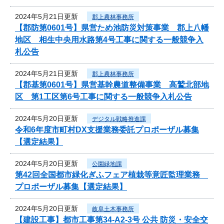
2024年5月21日更新
郡上農林事務所
【郡防第0601号】県営ため池防災対策事業 郡上八幡
地区 相生中央用水路第4号工事に関する一般競争入
札公告
2024年5月21日更新
郡上農林事務所
【郡基第0601号】県営基幹農道整備事業 高鷲北部地
区 第1工区第6号工事に関する一般競争入札公告
2024年5月20日更新
デジタル戦略推進課
令和6年度市町村DX支援業務委託プロポーザル募集
【選定結果】
2024年5月20日更新
公園緑地課
第42回全国都市緑化ぎふフェア植栽等意匠監理業務
プロポーザル募集【選定結果】
2024年5月20日更新
岐阜土木事務所
【建設工事】都市工事第34-A2-3号 公共 防災・安全交