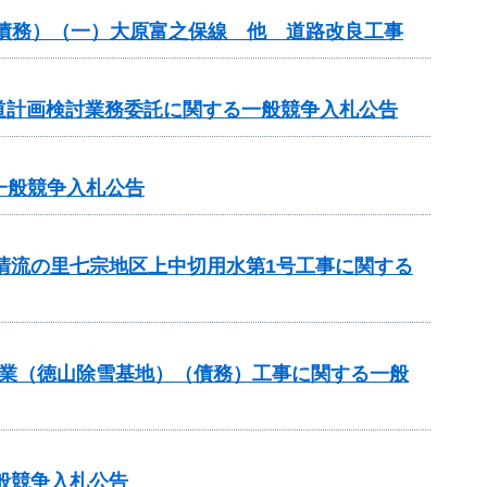
（債務）（一）大原富之保線 他 道路改良工事
道計画検討業務委託に関する一般競争入札公告
る一般競争入札公告
と清流の里七宗地区上中切用水第1号工事に関する
道路事業（徳山除雪基地）（債務）工事に関する一般
般競争入札公告