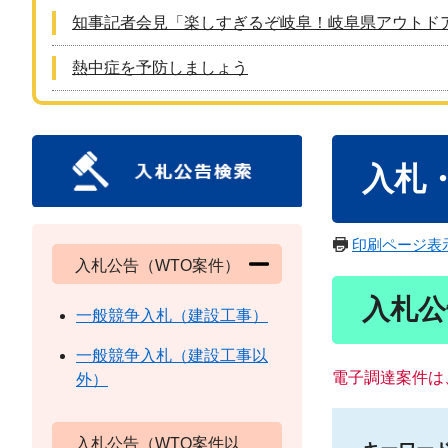
知事記者会見「楽しすぎるぞ岐阜！岐阜県アウトド
熱中症を予防しましょう
本
入札
文
印刷ページ表
入札公告（WTO案件）
入札公
一般競争入札（建設工事）
一般競争入札（建設工事以
電子調達案件は
外）
入札公告（WTO案件以