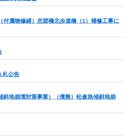
助（付属物修繕）忠節橋北歩道橋（1）補修工事に
告
入札公告
急傾斜地崩壊対策事業）（債務）松倉急傾斜地崩