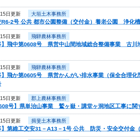
月15日更新
大垣土木事務所
R6-2号 公共 都市公園整備（交付金）養老公園 浄
月15日更新
飛騨農林事務所
事】飛中第0608号 県営中山間地域総合整備事業 古
月15日更新
飛騨農林事務所
事】飛か第0605号 県営かんがい排水事業（保全合理
告
月15日更新
郡上農林事務所
0608号】県単治山事業 鷲ヶ嶽・講堂ヶ洞地区工事に関
月15日更新
揖斐土木事務所
】第維工交安31－A13－1号 公共 防災・安全交付