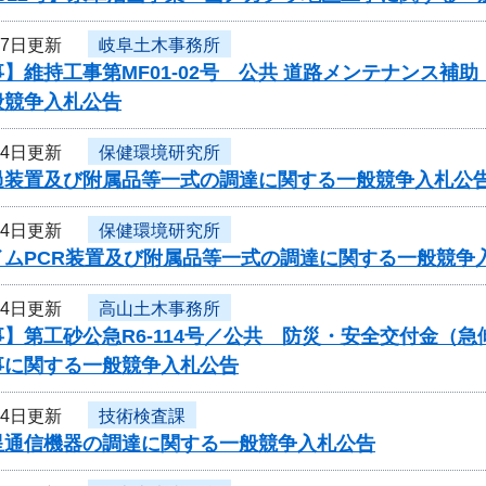
月7日更新
岐阜土木事務所
】維持工事第MF01-02号 公共 道路メンテナンス補
般競争入札公告
月4日更新
保健環境研究所
過装置及び附属品等一式の調達に関する一般競争入札公
月4日更新
保健環境研究所
イムPCR装置及び附属品等一式の調達に関する一般競争
月4日更新
高山土木事務所
】第工砂公急R6-114号／公共 防災・安全交付金（
事に関する一般競争入札公告
月4日更新
技術検査課
星通信機器の調達に関する一般競争入札公告