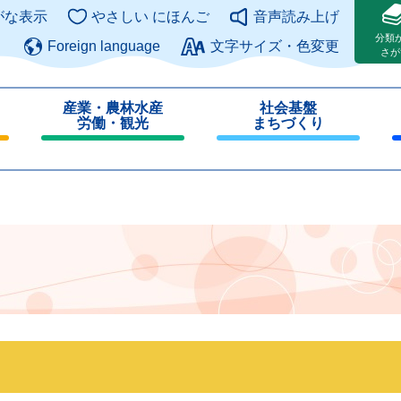
このページの本文へ
がな表示
やさしい にほんご
音声読み上げ
分類
Foreign language
文字サイズ・色変更
さが
産業・農林水産
社会基盤
労働・観光
まちづくり
閉
閉
じ
じ
る
る