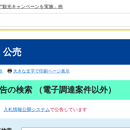
ア観光キャンペーンを実施」他
・公売
示
大きな文字で印刷ページ表示
告の検索 （電子調達案件以外）
、
入札情報公開システム
で公告しています