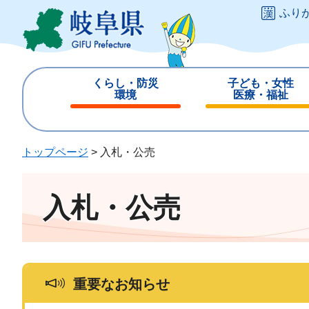
ペ
メ
ふり
ー
ニ
ジ
ュ
の
ー
先
を
くらし・防災
子ども・女性
頭
飛
環境
医療・福祉
で
ば
閉
閉
す
し
じ
じ
。
て
る
る
トップページ
>
入札・公売
本
文
へ
入札・公売
重要なお知らせ