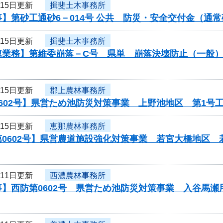
月15日更新
揖斐土木事務所
】第砂工通砂6－014号 公共 防災・安全交付金（通
月15日更新
揖斐土木事務所
連業務】第維委崩落－C号 県単 崩落決壊防止（一般
月15日更新
郡上農林事務所
602号】県営ため池防災対策事業 上野池地区 第1号
月15日更新
恵那農林事務所
第0602号】県営農道施設強化対策事業 若宮大橋地区
月11日更新
西濃農林事務所
事】西防第0602号 県営ため池防災対策事業 入谷馬