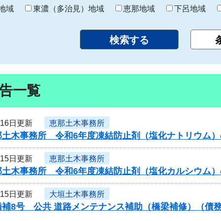
り
地域
東濃（多治見）地域
恵那地域
下呂地域
告一覧
月16日更新
恵那土木事務所
那土木事務所 令和6年度凍結防止剤（塩化ナトリウム
月15日更新
恵那土木事務所
那土木事務所 令和6年度凍結防止剤（塩化カルシウム
月15日更新
大垣土木事務所
橋補8号 公共 道路メンテナンス補助（橋梁補修）（債