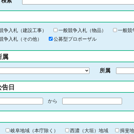
ド検索
検
索
す
る
キ
競争入札（建設工事）
一般競争入札（物品）
一般競
ー
競争入札（その他）
公募型プロポーザル
ワ
ー
所属
ド
を
所属
入
力
公告日
から
期
間
の
終
わ
岐阜地域（本庁除く）
西濃（大垣）地域
揖斐