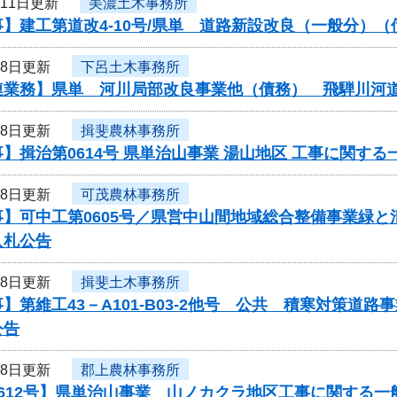
月11日更新
美濃土木事務所
】建工第道改4-10号/県単 道路新設改良（一般分）
月8日更新
下呂土木事務所
連業務】県単 河川局部改良事業他（債務） 飛騨川河
月8日更新
揖斐農林事務所
】揖治第0614号 県単治山事業 湯山地区 工事に関す
月8日更新
可茂農林事務所
事】可中工第0605号／県営中山間地域総合整備事業緑
入札公告
月8日更新
揖斐土木事務所
】第維工43－A101-B03-2他号 公共 積寒対策
公告
月8日更新
郡上農林事務所
612号】県単治山事業 山ノカクラ地区工事に関する一