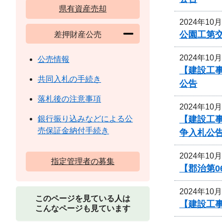
県有資産売却
2024年10
公園工第交
差押財産公売
2024年10
公売情報
【建設工
共同入札の手続き
公告
落札後の注意事項
2024年10
【建設工
銀行振り込みなどによる公
売保証金納付手続き
争入札公
2024年10
指定管理者の募集
【郡治第
2024年10
このページを見ている人は
【建設工事
こんなページも見ています