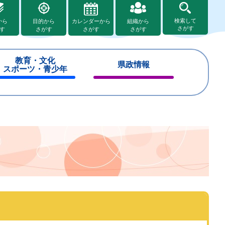
検索して
から
目的から
カレンダーから
組織から
さがす
す
さがす
さがす
さがす
教育・文化
県政情報
スポーツ・青少年
閉
閉
じ
じ
る
る