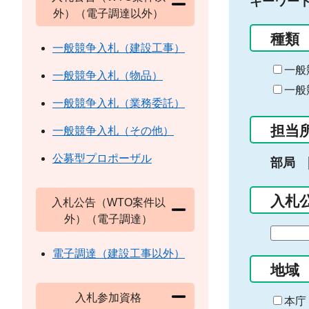
キーワー
外）（電子調達以外）
種類
一般競争入札（建設工事）
一般
一般競争入札（物品）
一般
一般競争入札（業務委託）
担当
一般競争入札（その他）
公募型プロポーザル
部局
入札
入札公告（WTO案件以
外）（電子調達）
期
間
電子調達（建設工事以外）
の
地域
始
入札参加資格
ま
本庁