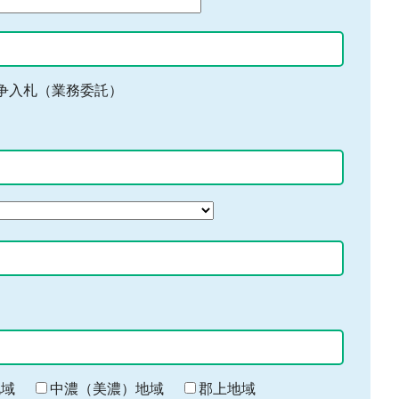
争入札（業務委託）
地域
中濃（美濃）地域
郡上地域