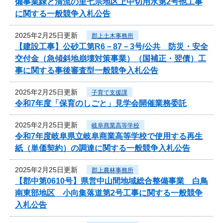
備事業緑と清流の里七宗地区上中切用水第2号他工事
に関する一般競争入札公告
2025年2月25日更新
郡上土木事務所
【建設工事】公砂工第R6－87－3号/公共 防災・安全
交付金（急傾斜地崩壊対策事業）（国補正・翌債）工
事に関する事後審査型一般競争入札公告
2025年2月25日更新
子育て支援課
令和7年度「保育のしごと」見学会開催業務委託
2025年2月25日更新
岐阜商業高等学校
令和7年度岐阜県立岐阜商業高等学校で使用する再生
紙（単価契約）の調達に関する一般競争入札公告
2025年2月25日更新
郡上農林事務所
【郡中第0610号】県営中山間地域総合整備事業 白鳥
南東部地区 小向集落道第2号工事に関する一般競争
入札公告