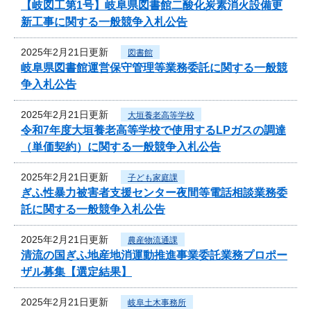
【岐図工第1号】岐阜県図書館二酸化炭素消火設備更
新工事に関する一般競争入札公告
2025年2月21日更新
図書館
岐阜県図書館運営保守管理等業務委託に関する一般競
争入札公告
2025年2月21日更新
大垣養老高等学校
令和7年度大垣養老高等学校で使用するLPガスの調達
（単価契約）に関する一般競争入札公告
2025年2月21日更新
子ども家庭課
ぎふ性暴力被害者支援センター夜間等電話相談業務委
託に関する一般競争入札公告
2025年2月21日更新
農産物流通課
清流の国ぎふ地産地消運動推進事業委託業務プロポー
ザル募集【選定結果】
2025年2月21日更新
岐阜土木事務所