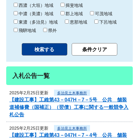
り
西濃（大垣）地域
揖斐地域
中濃（美濃）地域
郡上地域
可茂地域
東濃（多治見）地域
恵那地域
下呂地域
飛騨地域
県外
入札公告一覧
2025年2月25日更新
多治見土木事務所
【建設工事】工維第43－047H－7－5号 公共 舗装
道補修費（国補正）（翌債）工事に関する一般競争入
札公告
2025年2月25日更新
多治見土木事務所
【建設工事】工維第43－047H－7－4号 公共 舗装