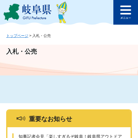
ペ
メ
このページの本文へ
ー
ニ
メ
ジ
ュ
ニ
の
ー
ュ
先
を
ー
頭
飛
トップページ
>
入札・公売
で
ば
す
し
入札・公売
。
て
本
文
へ
重要なお知らせ
知事記者会見「楽しすぎるぞ岐阜！岐阜県アウトドア