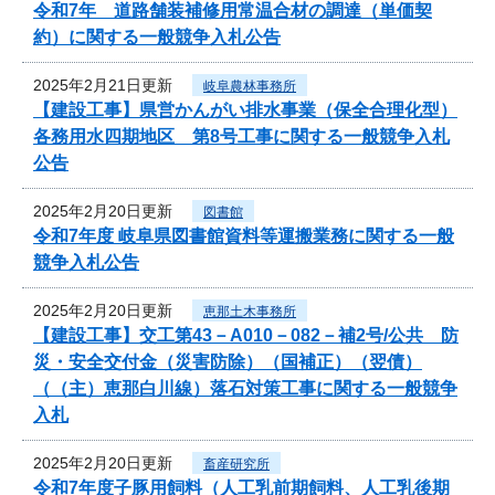
令和7年 道路舗装補修用常温合材の調達（単価契
約）に関する一般競争入札公告
2025年2月21日更新
岐阜農林事務所
【建設工事】県営かんがい排水事業（保全合理化型）
各務用水四期地区 第8号工事に関する一般競争入札
公告
2025年2月20日更新
図書館
令和7年度 岐阜県図書館資料等運搬業務に関する一般
競争入札公告
2025年2月20日更新
恵那土木事務所
【建設工事】交工第43－A010－082－補2号/公共 防
災・安全交付金（災害防除）（国補正）（翌債）
（（主）恵那白川線）落石対策工事に関する一般競争
入札
2025年2月20日更新
畜産研究所
令和7年度子豚用飼料（人工乳前期飼料、人工乳後期