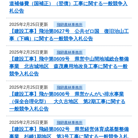
道補修費（国補正）（翌債）工事に関する一般競争入
札公告
2025年2月25日更新
飛騨農林事務所
【建設工事】飛治第0627号 公共ゼロ国 復旧治山工
事（下嶋）に関する一般競争入札公告
2025年2月25日更新
飛騨農林事務所
【建設工事】飛中第0609号 県営中山間地域総合整備
事業 北吉城地区 森茂農用地改良工事に関する一般
競争入札公告
2025年2月25日更新
飛騨農林事務所
【建設工事】飛か第0606号 県営かんがい排水事業
（保全合理化型） 大久古地区 第2期工事に関する
一般競争入札公告
2025年2月25日更新
飛騨農林事務所
【建設工事】飛経第0602号 県営経営体育成基盤整備
事業 杉崎1期地区 第3号工事に関する一般競争入札