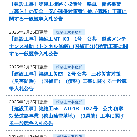
【建設工事】第建工街路く-2他号 県単 街路事業
（暮らしの安全・安心確保対策費）他（債務）工事に
関する一般競争入札公告
2025年2月25日更新
揖斐土木事務所
【建設工事】第維工MTH03－1号 公共 道路メンテ
ナンス補助（トンネル修繕）(国補正分)(翌債)工事に関
する一般競争入札公告
2025年2月25日更新
揖斐土木事務所
【建設工事】第維工災防－2号 公共 土砂災害対策
（災害防除）（国補正）（債務）工事に関する一般競
争入札公告
2025年2月25日更新
揖斐土木事務所
【建設工事】第維工55－A101B－03Z号 公共 積寒
対策道路事業（徳山除雪基地）（0県債）工事に関す
る一般競争入札公告
2025年2月25日更新
揖斐土木事務所