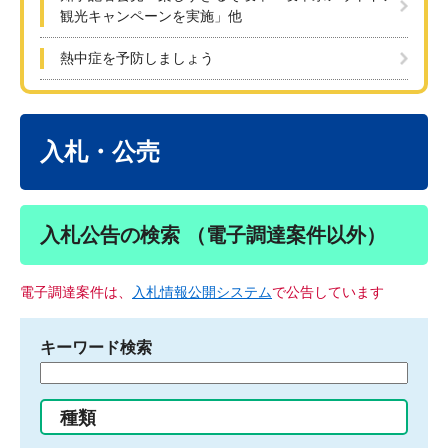
観光キャンペーンを実施」他
熱中症を予防しましょう
本
文
入札・公売
入札公告の検索 （電子調達案件以外）
電子調達案件は、
入札情報公開システム
で公告しています
キーワード検索
検
索
す
種類
る