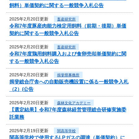
飼料）単価契約に関する一般競争入札公告
2025年2月20日更新
畜産研究所
令和7年度豚産肉能力検定用飼料（前期・後期）単価
契約に関する一般競争入札公告
2025年2月20日更新
畜産研究所
令和7年度鶏用飼料購入および食卵売却単価契約に関
する一般競争入札公告
2025年2月20日更新
揖斐県事務所
揖斐総合庁舎への自動販売機設置に係る一般競争入札
（2）(公告
2025年2月20日更新
森林文化アカデミー
【選定結果】令和7年度森林経営管理総合研修実施委
託業務
2025年2月19日更新
関高等学校
関高等学校で使用するLPガスの調達（単価契約）に