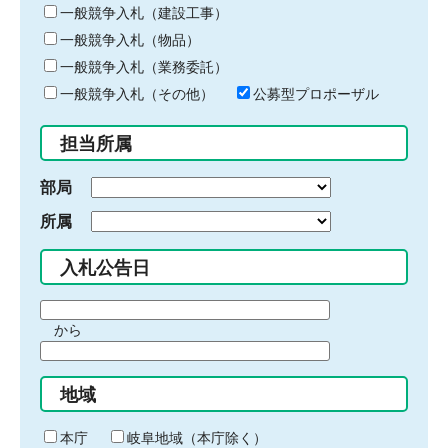
キ
一般競争入札（建設工事）
ー
一般競争入札（物品）
ワ
一般競争入札（業務委託）
ー
ド
一般競争入札（その他）
公募型プロポーザル
を
入
担当所属
力
部局
所属
入札公告日
期
から
間
期
の
間
始
地域
の
ま
終
り
わ
本庁
岐阜地域（本庁除く）