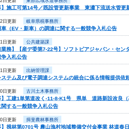
22日更新
東部広域水道事務所
】施工可第14号／既設管更新事業 東濃下流送水管更新
22日更新
岐阜県税事務所
用車（EV・新車）の調達に関する一般競争入札公告
21日更新
公共建築課
連業務】【産デ委第7-22号】ソフトピアジャパン・セ
競争入札公告
21日更新
出納管理課
システム及び電子調達システムの統合に係る情報提供依
20日更新
古川土木事務所
】工建1単第道改く-11-8-K1号 県単 道路新設改
に関する一般競争入札公告
20日更新
揖斐農林事務所
】揖林第0701号 農山漁村地域整備交付金事業 林道