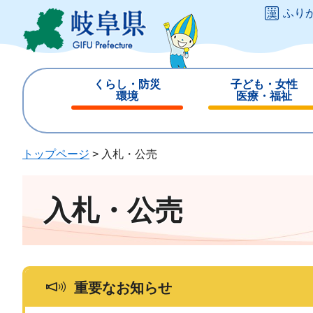
ペ
メ
ふり
ー
ニ
ジ
ュ
の
ー
先
を
くらし・防災
子ども・女性
頭
飛
環境
医療・福祉
で
ば
閉
閉
す
し
じ
じ
。
て
る
る
トップページ
>
入札・公売
本
文
へ
入札・公売
重要なお知らせ