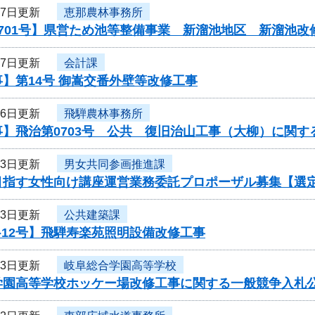
27日更新
恵那農林事務所
701号】県営ため池等整備事業 新溜池地区 新溜池改
27日更新
会計課
】第14号 御嵩交番外壁等改修工事
26日更新
飛騨農林事務所
】飛治第0703号 公共 復旧治山工事（大柳）に関す
23日更新
男女共同参画推進課
目指す女性向け講座運営業務委託プロポーザル募集【選
23日更新
公共建築課
-12号】飛騨寿楽苑照明設備改修工事
23日更新
岐阜総合学園高等学校
学園高等学校ホッケー場改修工事に関する一般競争入札