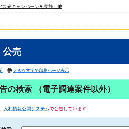
ア観光キャンペーンを実施」他
・公売
示
大きな文字で印刷ページ表示
告の検索 （電子調達案件以外）
、
入札情報公開システム
で公告しています