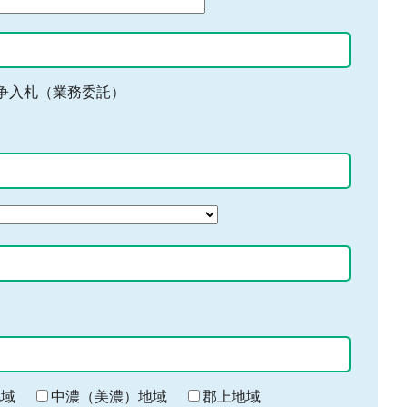
争入札（業務委託）
地域
中濃（美濃）地域
郡上地域