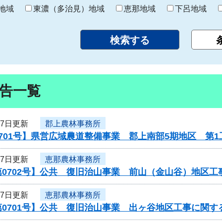
り
地域
東濃（多治見）地域
恵那地域
下呂地域
告一覧
27日更新
郡上農林事務所
701号】県営広域農道整備事業 郡上南部5期地区 第
27日更新
恵那農林事務所
第0702号】公共 復旧治山事業 前山（金山谷）地区
27日更新
恵那農林事務所
0701号】公共 復旧治山事業 出ヶ谷地区工事に関す