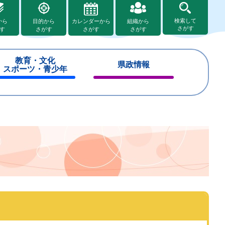
検索して
から
目的から
カレンダーから
組織から
さがす
す
さがす
さがす
さがす
教育・文化
県政情報
スポーツ・青少年
閉
閉
じ
じ
る
る