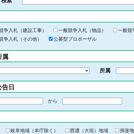
ド検索
検
索
す
る
キ
競争入札（建設工事）
一般競争入札（物品）
一般競
ー
競争入札（その他）
公募型プロポーザル
ワ
ー
所属
ド
を
所属
入
力
公告日
から
期
間
の
終
わ
岐阜地域（本庁除く）
西濃（大垣）地域
揖斐