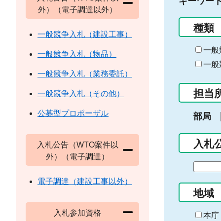
キーワー
外）（電子調達以外）
種類
一般競争入札（建設工事）
一般
一般競争入札（物品）
一般
一般競争入札（業務委託）
担当
一般競争入札（その他）
公募型プロポーザル
部局
入札
入札公告（WTO案件以
外）（電子調達）
期
間
電子調達（建設工事以外）
の
地域
始
入札参加資格
ま
本庁