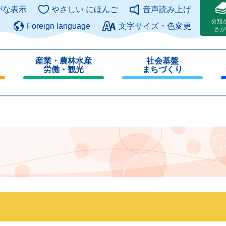
このページの本文へ
がな表示
やさしい にほんご
音声読み上げ
分類
Foreign language
文字サイズ・色変更
さが
産業・農林水産
社会基盤
労働・観光
まちづくり
閉
閉
じ
じ
る
る