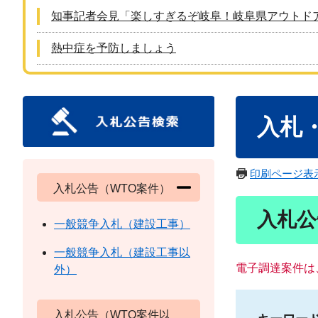
知事記者会見「楽しすぎるぞ岐阜！岐阜県アウトド
熱中症を予防しましょう
本
入札
文
印刷ページ表
入札公告（WTO案件）
入札公
一般競争入札（建設工事）
一般競争入札（建設工事以
電子調達案件は
外）
入札公告（WTO案件以