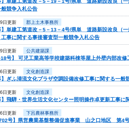
】単建工第道改－5－19－1号/県単 道路新設改良（
一般競争入札公告
19日更新
郡上土木事務所
】単建工第道改－5－13－4号/県単 道路新設改良（
 工事に関する事後審査型一般競争入札公告
19日更新
公共建築課
-18号】 可児工業高等学校建築科棟等屋上外壁内部改修
16日更新
文化創造課
事】ぎふ清流文化プラザ空調設備改修工事に関する一般
16日更新
文化創造課
事】飛騨・世界生活文化センター照明操作卓更新工事に
16日更新
下呂農林事務所
702号】県営農業基盤整備促進事業 山之口地区 第4