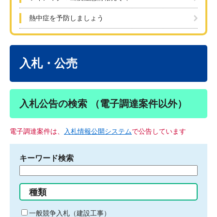
熱中症を予防しましょう
本
文
入札・公売
入札公告の検索 （電子調達案件以外）
電子調達案件は、
入札情報公開システム
で公告しています
キーワード検索
検
索
す
種類
る
キ
一般競争入札（建設工事）