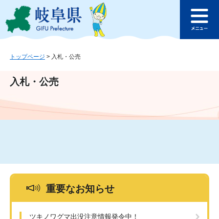
ペ
メ
このページの本文へ
ー
ニ
メ
ジ
ュ
ニ
の
ー
ュ
先
を
ー
頭
飛
トップページ
>
入札・公売
で
ば
す
し
入札・公売
。
て
本
文
へ
重要なお知らせ
ツキノワグマ出没注意情報発令中！