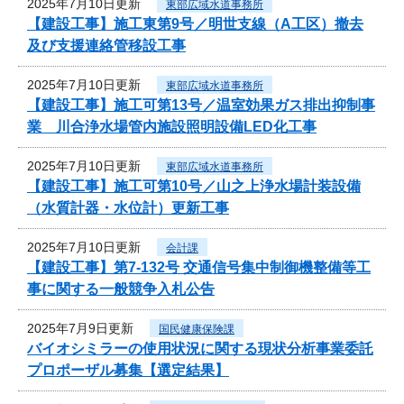
2025年7月10日更新
東部広域水道事務所
【建設工事】施工東第9号／明世支線（A工区）撤去
及び支援連絡管移設工事
2025年7月10日更新
東部広域水道事務所
【建設工事】施工可第13号／温室効果ガス排出抑制事
業 川合浄水場管内施設照明設備LED化工事
2025年7月10日更新
東部広域水道事務所
【建設工事】施工可第10号／山之上浄水場計装設備
（水質計器・水位計）更新工事
2025年7月10日更新
会計課
【建設工事】第7-132号 交通信号集中制御機整備等工
事に関する一般競争入札公告
2025年7月9日更新
国民健康保険課
バイオシミラーの使用状況に関する現状分析事業委託
プロポーザル募集【選定結果】