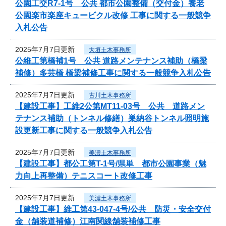
公園工交R7-1号 公共 都市公園整備（交付金）養老
公園楽市楽座キュービクル改修 工事に関する一般競争
入札公告
2025年7月7日更新
大垣土木事務所
公維工第橋補1号 公共 道路メンテナンス補助（橋梁
補修）多芸橋 橋梁補修工事に関する一般競争入札公告
2025年7月7日更新
古川土木事務所
【建設工事】工維2公第MT11-03号 公共 道路メン
テナンス補助（トンネル修繕）巣納谷トンネル照明施
設更新工事に関する一般競争入札公告
2025年7月7日更新
美濃土木事務所
【建設工事】都公工第T-1号/県単 都市公園事業（魅
力向上再整備）テニスコート改修工事
2025年7月7日更新
美濃土木事務所
【建設工事】維工第43-047-4号/公共 防災・安全交付
金（舗装道補修）江南関線舗装補修工事