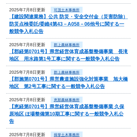
2025年7月8日更新
可茂土木事務所
【建設関連業務】公共 防災・安全交付金（災害防除）
防災点検委託/委維4第43－A058－06他号に関する一
般競争入札公告
2025年7月8日更新
郡上農林事務所
【郡経第0701号】県営経営体育成基盤整備事業 長滝
地区 用水路第1号工事に関する一般競争入札公告
2025年7月8日更新
郡上農林事務所
【郡施第0701号】県営農道施設強化対策事業 旭大橋
地区 第2号工事に関する一般競争入札公告
2025年7月8日更新
恵那農林事務所
【恵経第0701号】県営経営体育成基盤整備事業 久保
原地区 ほ場整備第10期工事に関する一般競争入札公
告
2025年7月8日更新
揖斐土木事務所