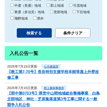
中濃（美濃）地域
郡上地域
可茂地域
東濃（多治見）地域
恵那地域
下呂地域
飛騨地域
県外
入札公告一覧
2025年7月15日更新
公共建築課
【教工第7-70号】長良特別支援学校本館等屋上外壁改
修工事
2025年7月15日更新
郡上農林事務所
【郡中第0703号】県営中山間地域総合整備事業 白鳥
北部地区 神社・芝原集落道第3号工事に関する一般
競争入札公告