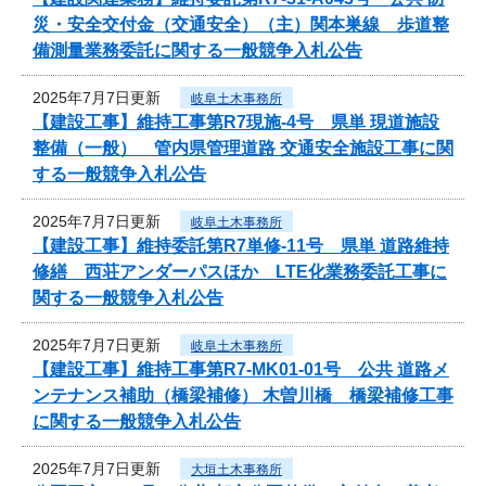
災・安全交付金（交通安全）（主）関本巣線 歩道整
備測量業務委託に関する一般競争入札公告
2025年7月7日更新
岐阜土木事務所
【建設工事】維持工事第R7現施-4号 県単 現道施設
整備（一般） 管内県管理道路 交通安全施設工事に関
する一般競争入札公告
2025年7月7日更新
岐阜土木事務所
【建設工事】維持委託第R7単修-11号 県単 道路維持
修繕 西荘アンダーパスほか LTE化業務委託工事に
関する一般競争入札公告
2025年7月7日更新
岐阜土木事務所
【建設工事】維持工事第R7-MK01-01号 公共 道路メ
ンテナンス補助（橋梁補修） 木曽川橋 橋梁補修工事
に関する一般競争入札公告
2025年7月7日更新
大垣土木事務所