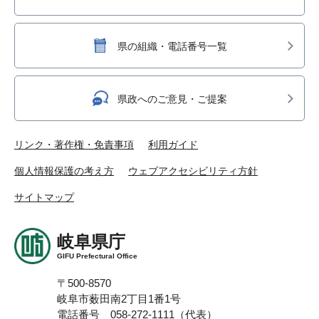
県の組織・電話番号一覧
県政へのご意見・ご提案
リンク・著作権・免責事項
利用ガイド
個人情報保護の考え方
ウェブアクセシビリティ方針
サイトマップ
岐阜県庁
GIFU Prefectural Office
〒500-8570
岐阜市薮田南2丁目1番1号
電話番号 058-272-1111（代表）