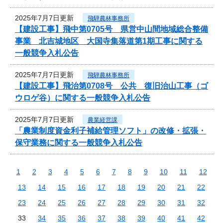
2025年7月7日更新
飛騨農林事務所
【建設工事】飛中第0705号 県営中山間地域総合整備
事業 北吉城地区 大国寺集落道第1期工事に関する
一般競争入札公告
2025年7月7日更新
飛騨農林事務所
【建設工事】飛治第0708号 公共 復旧治山工事（ゴ
ウロゲ谷）に関する一般競争入札公告
2025年7月7日更新
農業経営課
「農業制度資金利子補給管理ソフト」の改修・拡張・
保守業務に関する一般競争入札公告
1
2
3
4
5
6
7
8
9
10
11
12
13
14
15
16
17
18
19
20
21
22
23
24
25
26
27
28
29
30
31
32
33
34
35
36
37
38
39
40
41
42