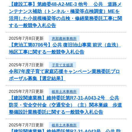
【建設工事】第維委48-A2-ME-3 他号 公共 道路メ
ンテナンス補助（トンネル・橋梁等点検調査）MEを
活用した小規模橋梁等の点検・修繕業務委託工事に関
する一般競争入札公告
2025年7月8日更新
恵那農林事務所
【恵治工第0706号】公共 復旧治山事業 前沢（血洗）
地区工事に関する一般競争入札公告
2025年7月7日更新
子育て支援課
令和7年度子育て家庭応援キャンペーン業務委託プロ
ポーザル募集【選定結果】
2025年7月7日更新
岐阜土木事務所
【建設関連業務】維持委託第R7-31-A043-2号 公共
防災・安全交付金（交通安全）（主）関本巣線 歩道
整備設計業務委託に関する一般競争入札公告
2025年7月7日更新
岐阜土木事務所
【建設関連業務】維持委託第R7-31-A043号 公共 防