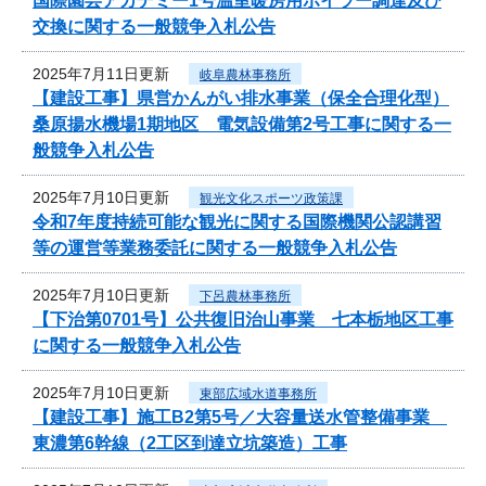
国際園芸アカデミー1号温室暖房用ボイラー調達及び
交換に関する一般競争入札公告
2025年7月11日更新
岐阜農林事務所
【建設工事】県営かんがい排水事業（保全合理化型）
桑原揚水機場1期地区 電気設備第2号工事に関する一
般競争入札公告
2025年7月10日更新
観光文化スポーツ政策課
令和7年度持続可能な観光に関する国際機関公認講習
等の運営等業務委託に関する一般競争入札公告
2025年7月10日更新
下呂農林事務所
【下治第0701号】公共復旧治山事業 七本栃地区工事
に関する一般競争入札公告
2025年7月10日更新
東部広域水道事務所
【建設工事】施工B2第5号／大容量送水管整備事業
東濃第6幹線（2工区到達立坑築造）工事