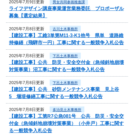
2025年7月9日更新
男女共同参画推進課
ライフデザイン講座事業運営業務委託 プロポーザル
募集【選定結果】
2025年7月8日更新
古川土木事務所
【建設工事】工維3単第M11-3-K1他号 県単 道路維
持修繕（飛騨市一円）工事に関する一般競争入札公告
2025年7月8日更新
下呂土木事務所
【建設工事】公共 防災・安全交付金（急傾斜地崩壊
対策事業）沼工事に関する一般競争入札公告
2025年7月8日更新
下呂土木事務所
【建設工事】公共 砂防メンテナンス事業 見上谷
5 堰堤修繕工事に関する一般競争入札公告
2025年7月8日更新
多治見土木事務所
【建設工事】工第R7公急081号 公共 防災・安全交
付金（急傾斜地崩壊対策事業）（小井戸）工事に関す
る一般競争入札公告