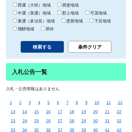
り
西濃（大垣）地域
揖斐地域
中濃（美濃）地域
郡上地域
可茂地域
東濃（多治見）地域
恵那地域
下呂地域
飛騨地域
県外
入札公告一覧
入札・公売情報はありません
1
2
3
4
5
6
7
8
9
10
11
12
13
14
15
16
17
18
19
20
21
22
23
24
25
26
27
28
29
30
31
32
33
34
35
36
37
38
39
40
41
42