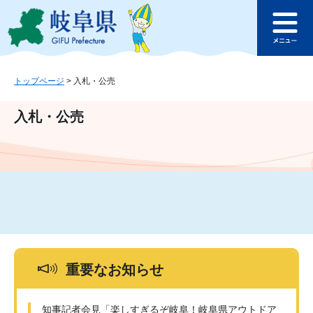
ペ
メ
このページの本文へ
ー
ニ
メ
ジ
ュ
ニ
の
ー
ュ
先
を
ー
頭
飛
トップページ
>
入札・公売
で
ば
す
し
入札・公売
。
て
本
文
へ
重要なお知らせ
知事記者会見「楽しすぎるぞ岐阜！岐阜県アウトドア