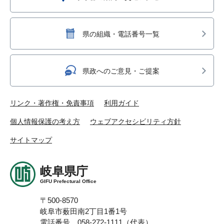
県の組織・電話番号一覧
県政へのご意見・ご提案
リンク・著作権・免責事項
利用ガイド
個人情報保護の考え方
ウェブアクセシビリティ方針
サイトマップ
岐阜県庁
GIFU Prefectural Office
〒500-8570
岐阜市薮田南2丁目1番1号
電話番号 058-272-1111（代表）