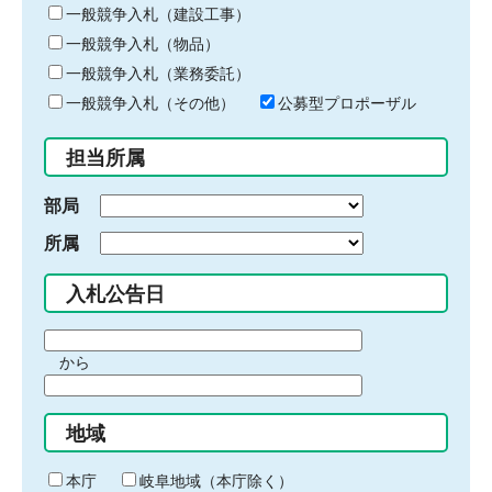
キ
一般競争入札（建設工事）
ー
一般競争入札（物品）
ワ
一般競争入札（業務委託）
ー
ド
一般競争入札（その他）
公募型プロポーザル
を
入
担当所属
力
部局
所属
入札公告日
期
から
間
期
の
間
始
地域
の
ま
終
り
わ
本庁
岐阜地域（本庁除く）