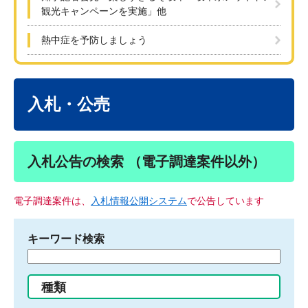
観光キャンペーンを実施」他
熱中症を予防しましょう
本
文
入札・公売
入札公告の検索 （電子調達案件以外）
電子調達案件は、
入札情報公開システム
で公告しています
キーワード検索
検
索
す
種類
る