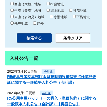
り
西濃（大垣）地域
揖斐地域
中濃（美濃）地域
郡上地域
可茂地域
東濃（多治見）地域
恵那地域
下呂地域
飛騨地域
県外
入札公告一覧
2023年3月10日更新
会計課
R5岐阜県警察本部庁舎監視制御設備保守点検業務委
託に関する一般競争入札公告（会計課）
2023年3月9日更新
会計課
R5公用車用バッテリーの購入（単価契約）に関する
一般競争入札公告（会計課）【再度公告】