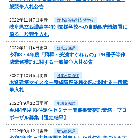
般競争入札公告
2022年11月7日更新
西濃高等特別支援学校
岐阜県立西濃高等特別支援学校への自動販売機設置に
係る一般競争入札
2022年11月4日更新
観光企画課
令和3・4年度「飛騨・美濃すぐれもの」PR冊子等作
成業務委託に関する一般競争入札公告
2022年10月5日更新
県産材流通課
木造建築マイスター養成講座業務委託に関する一般競
争入札
2022年9月12日更新
地域振興課
令和4年度 移住定住セミナー開催事業委託業務 プロ
ポーザル募集【選定結果】
2022年9月12日更新
地域振興課
令和4年度 三大都市圏を対象とした移住促進に係る大