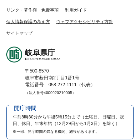
リンク・著作権・免責事項
利用ガイド
個人情報保護の考え方
ウェブアクセシビリティ方針
サイトマップ
岐阜県庁
GIFU Prefectural Office
〒500-8570
岐阜市薮田南2丁目1番1号
電話番号 058-272-1111（代表）
（法人番号4000020210005）
開庁時間
午前8時30分から午後5時15分まで
（土曜日、日曜日、祝
日、休日、年末年始（12月29日から1月3日）を除く）
※一部、開庁時間の異なる機関、施設があります。