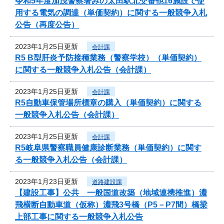
令和5年度加茂警察署みの太田駅北交番他16施設で使
用する電気の調達（単価契約）に関する一般競争入札
公告（再度公告）
2023年1月25日更新
会計課
R5 B型肝炎予防接種業務（警察学校）（単価契約）
に関する一般競争入札公告（会計課）
2023年1月25日更新
会計課
R5自動車保管場所標章の購入（単価契約）に関する
一般競争入札公告（会計課）
2023年1月25日更新
会計課
R5岐阜県警察職員健康診断業務（単価契約）に関す
る一般競争入札公告（会計課）
2023年1月23日更新
道路建設課
【建設工事】公共 一般国道改築（地域連携推進）濃
飛横断自動車道（仮称）濃飛3号橋（P5－P7間）橋梁
上部工事に関する一般競争入札公告