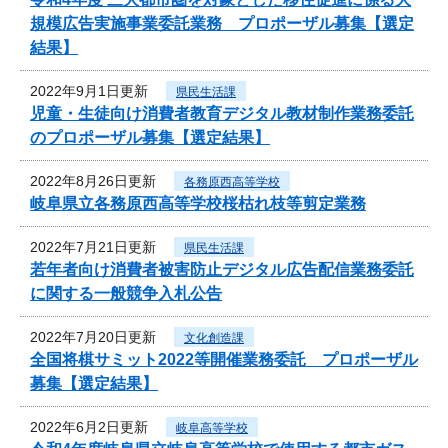
規模広告実施事業委託業務 プロポーザル募集【選定
結果】
2022年9月1日更新
県民生活課
児童・生徒向け消費者教育デジタル教材制作業務委託
のプロポーザル募集【選定結果】
2022年8月26日更新
各務原西高等学校
岐阜県立各務原西高等学校桜枯れ枝等剪定業務
2022年7月21日更新
県民生活課
若年者向け消費者被害防止デジタル広告配信業務委託
に関する一般競争入札公告
2022年7月20日更新
文化創造課
全国将棋サミット2022等開催業務委託 プロポーザル
募集【選定結果】
2022年6月2日更新
岐阜高等学校