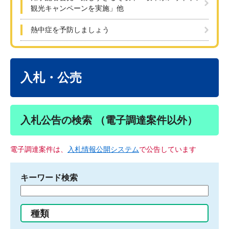
観光キャンペーンを実施」他
熱中症を予防しましょう
本
文
入札・公売
入札公告の検索 （電子調達案件以外）
電子調達案件は、
入札情報公開システム
で公告しています
キーワード検索
検
索
す
種類
る