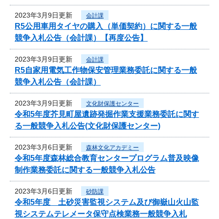
2023年3月9日更新
会計課
R5公用車用タイヤの購入（単価契約）に関する一般
競争入札公告（会計課）【再度公告】
2023年3月9日更新
会計課
R5自家用電気工作物保安管理業務委託に関する一般
競争入札公告（会計課）
2023年3月9日更新
文化財保護センター
令和5年度芥見町屋遺跡発掘作業支援業務委託に関す
る一般競争入札公告(文化財保護センター)
2023年3月6日更新
森林文化アカデミー
令和5年度森林総合教育センタープログラム普及映像
制作業務委託に関する一般競争入札公告
2023年3月6日更新
砂防課
令和5年度 土砂災害監視システム及び御嶽山火山監
視システムテレメータ保守点検業務一般競争入札