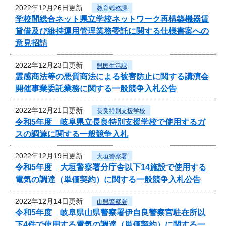
2022年12月26日更新
教育総務課
学校間総合ネット県立学校ネットワーク再構築機器賃
貸借及び維持運用管理業務委託に関する仕様書案への
意見招請
2022年12月23日更新
県民生活課
霊感商法等の悪質商法による被害防止に関する講演会
開催事業委託業務に関する一般競争入札公告
2022年12月21日更新
長良特別支援学校
令和5年度 岐阜県立長良特別支援学校で使用するガ
スの調達に関する一般競争入札
2022年12月19日更新
大垣警察署
令和5年度 大垣警察署分庁舎以下14施設で使用する
電気の調達（単価契約）に関する一般競争入札公告
2022年12月14日更新
山県警察署
令和5年度 岐阜県山県警察署伊自良警察官駐在所以
下4件で使用する電気の調達（単価契約）に関する一