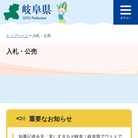
ペ
メ
このページの本文へ
ー
ニ
メ
ジ
ュ
ニ
の
ー
ュ
先
を
ー
頭
飛
トップページ
>
入札・公売
で
ば
す
し
入札・公売
。
て
本
文
へ
重要なお知らせ
知事記者会見「楽しすぎるぞ岐阜！岐阜県アウトドア