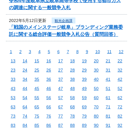
令和4年度岐阜県立岐阜高等学校で使用する都市ガス
の調達に関する一般競争入札
2022年5月12日更新
観光企画課
「戦国のメインステージ岐阜」ブランディング業務委
託に関する総合評価一般競争入札公告（質問回答）
1
2
3
4
5
6
7
8
9
10
11
12
13
14
15
16
17
18
19
20
21
22
23
24
25
26
27
28
29
30
31
32
33
34
35
36
37
38
39
40
41
42
43
44
45
46
47
48
49
50
51
52
53
54
55
56
57
58
59
60
61
62
63
64
65
66
67
68
69
70
71
72
73
74
75
76
77
78
79
80
81
82
83
84
85
86
87
88
89
90
91
92