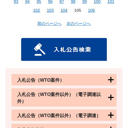
93
94
95
96
97
98
99
100
101
102
103
104
105
106
前のページへ
次のページへ
入札公告（WTO案件）
入札公告（WTO案件以外）（電子調達以
外）
入札公告（WTO案件以外）（電子調達）