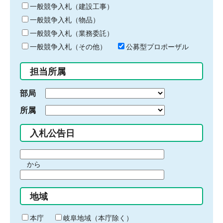
キ
一般競争入札（建設工事）
ー
一般競争入札（物品）
ワ
一般競争入札（業務委託）
ー
ド
一般競争入札（その他）
公募型プロポーザル
を
入
担当所属
力
部局
所属
入札公告日
期
から
間
期
の
間
始
地域
の
ま
終
り
わ
本庁
岐阜地域（本庁除く）