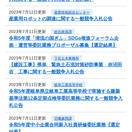
2023年7月12日更新
産業技術総合センター
産業用ロボットの調達に関する一般競争入札公告
2023年7月11日更新
総合政策課
令和5年度「清流の国ぎふ」SDGs推進フォーラム企
画・運営等委託業務プロポーザル募集【選定結果】
2023年7月11日更新
下呂土木事務所
【建設工事】県単 緊急土石流対策砂防事業 赤沼田
谷 工事に関する一般競争入札公告
2023年7月11日更新
岐阜工業高等学校
令和5年度岐阜県立岐阜工業高等学校で実施する建築
基準法第12条定期点検等委託業務に関する一般競争入
札公告
2023年7月11日更新
労働雇用課
令和5年度中小企業合同新入社員研修委託業務【選定
結果】