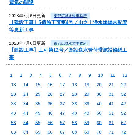
電気の調達
2023年7月6日更新
東部広域水道事務所
【建設工事】5債施工可第4号／山之上浄水場場内配管
等更新工事
2023年7月6日更新
東部広域水道事務所
【建設工事】工可第12号／既設送水管付帯施設修繕工
事
1
2
3
4
5
6
7
8
9
10
11
12
13
14
15
16
17
18
19
20
21
22
23
24
25
26
27
28
29
30
31
32
33
34
35
36
37
38
39
40
41
42
43
44
45
46
47
48
49
50
51
52
53
54
55
56
57
58
59
60
61
62
63
64
65
66
67
68
69
70
71
72