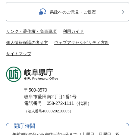
県政へのご意見・ご提案
リンク・著作権・免責事項
利用ガイド
個人情報保護の考え方
ウェブアクセシビリティ方針
サイトマップ
岐阜県庁
GIFU Prefectural Office
〒500-8570
岐阜市薮田南2丁目1番1号
電話番号 058-272-1111（代表）
（法人番号4000020210005）
開庁時間
午前8時30分から午後5時15分まで
（土曜日、日曜日、祝