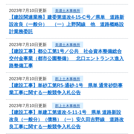
2023年7月10日更新
美濃土木事務所
【建設関連業務】建委第道改4-15-C号／県単 道路新
設改良（一般分） （一）上野関線 他 道路概略設
計業務委託
2023年7月10日更新
美濃土木事務所
【建設工事】都公工第1号／公共 社会資本整備総合
交付金事業（都市公園整備） 北口エントランス進入
路整備工事
2023年7月10日更新
郡上土木事務所
【建設工事】単砂工第R5-通砂-1号 県単 通常砂防事
業工事に関する一般競争入札公告
2023年7月10日更新
郡上土木事務所
【建設工事】単建工第道改-5-11-1号 県単 道路新設
改良（一般分）（債務）（一）安久田吉野線 道路改
良工事に関する一般競争入札公告