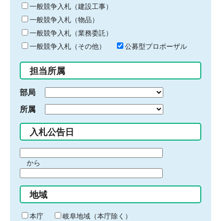
キ
一般競争入札（建設工事）
ー
一般競争入札（物品）
ワ
一般競争入札（業務委託）
ー
ド
一般競争入札（その他）
公募型プロポーザル
を
入
担当所属
力
部局
所属
入札公告日
期
から
間
期
の
間
始
地域
の
ま
終
り
わ
本庁
岐阜地域（本庁除く）