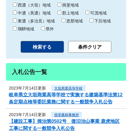
り
西濃（大垣）地域
揖斐地域
中濃（美濃）地域
郡上地域
可茂地域
東濃（多治見）地域
恵那地域
下呂地域
飛騨地域
県外
入札公告一覧
2023年7月14日更新
大垣商業高等学校
岐阜県立大垣商業高等学校で実施する建築基準法第12
条定期点検等委託業務に関する一般競争入札公告
2023年7月14日更新
揖斐農林事務所
【建設工事】揖治第0502号 復旧治山事業 鹿虎地区
工事に関する一般競争入札公告