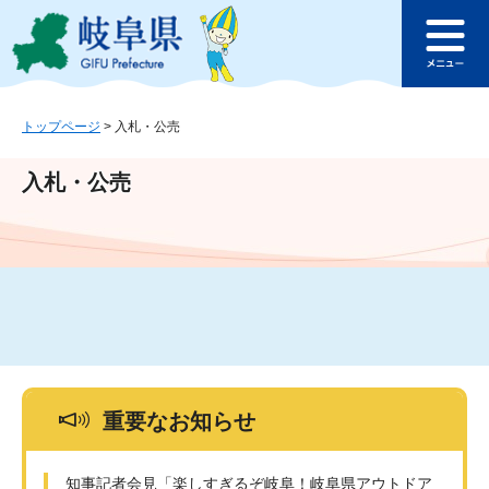
ペ
メ
このページの本文へ
ー
ニ
メ
ジ
ュ
ニ
の
ー
ュ
先
を
ー
頭
飛
トップページ
>
入札・公売
で
ば
す
し
入札・公売
。
て
本
文
へ
重要なお知らせ
知事記者会見「楽しすぎるぞ岐阜！岐阜県アウトドア