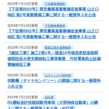
2023年7月13日更新
下呂農林事務所
【下促第0503号】県営農業基盤整備促進事業 山之口
地区 第2号基盤整備工事に関する一般競争入札公告
2023年7月13日更新
下呂農林事務所
【下促第0502号】県営農業基盤整備促進事業 山之口
地区 第1号基盤整備工事に関する一般競争入札公告
2023年7月13日更新
東部広域水道事務所
【建設工事】施工Z第1号／国道19号瑞浪恵那道路関
連既設送水管支障移転工事等事業 竹折電食防止設備
電極移設工事
2023年7月13日更新
セラミックス研究所
切断機（ダイヤモンドソー）の調達に関する一般競争
入札公告
2023年7月13日更新
会計課
R5運転免許技能試験用車両（大型特殊自動車）の購
入に関する一般競争入札公告（会計課）