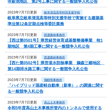
寺新池地区 第2号工事に関する一般競争入札公告
2023年7月7日更新
岐阜清流高等特別支援学校
岐阜県立岐阜清流高等特別支援学校で実施する建築基
準法第12条定期点検等委託業務
2023年7月7日更新
西濃農林事務所
【西ほ第0501号】県営経営体育成基盤整備事業 牧1
期地区 第4期工事に関する一般競争入札公告
2023年7月7日更新
西濃農林事務所
【西た第0502号】県営湛水防除事業 鵜森三郷地区
第14期排水路工事に関する一般競争入札公告
2023年7月7日更新
飛騨県事務所
「ハイブリッド国産軽自動車（新車）」の調達に関す
る一般競争入札公告
2023年7月7日更新
高山土木事務所
令和5年度高山土木事務所管内のトンネルで使用する