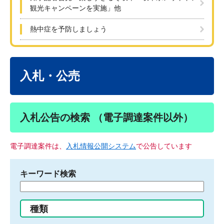
観光キャンペーンを実施」他
熱中症を予防しましょう
本
文
入札・公売
入札公告の検索 （電子調達案件以外）
電子調達案件は、
入札情報公開システム
で公告しています
キーワード検索
検
索
す
種類
る