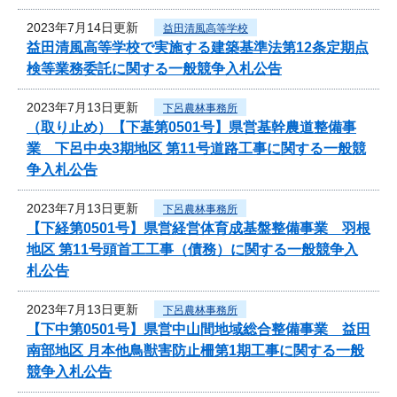
2023年7月14日更新
益田清風高等学校
益田清風高等学校で実施する建築基準法第12条定期点
検等業務委託に関する一般競争入札公告
2023年7月13日更新
下呂農林事務所
（取り止め）【下基第0501号】県営基幹農道整備事
業 下呂中央3期地区 第11号道路工事に関する一般競
争入札公告
2023年7月13日更新
下呂農林事務所
【下経第0501号】県営経営体育成基盤整備事業 羽根
地区 第11号頭首工工事（債務）に関する一般競争入
札公告
2023年7月13日更新
下呂農林事務所
【下中第0501号】県営中山間地域総合整備事業 益田
南部地区 月本他鳥獣害防止柵第1期工事に関する一般
競争入札公告