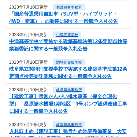
2023年7月10日更新
西濃農林事務所
「国産普通乗用自動車（SUV型・ハイブリッド・
4WD・新車）」の調達に関する一般競争入札公告
2023年7月10日更新
中津高等学校
中津高等学校で実施する建築基準法第12条定期点検等
業務委託に関する一般競争入札公告
2023年7月10日更新
関特別支援学校
岐阜県立関特別支援学校で実施する建築基準法第12条
定期点検等委託業務に関する一般競争入札公告
2023年7月10日更新
岐阜農林事務所
【建設工事】県営かんがい排水事業（保全合理化
型） 桑原揚水機場1期地区 3号ポンプ設備改修工事
に関する一般競争入札公告
2023年7月10日更新
岐阜農林事務所
入札取止め【建設工事】県営ため池等整備事業 大安