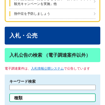
観光キャンペーンを実施」他
熱中症を予防しましょう
本
文
入札・公売
入札公告の検索 （電子調達案件以外）
電子調達案件は、
入札情報公開システム
で公告しています
キーワード検索
検
索
す
種類
る