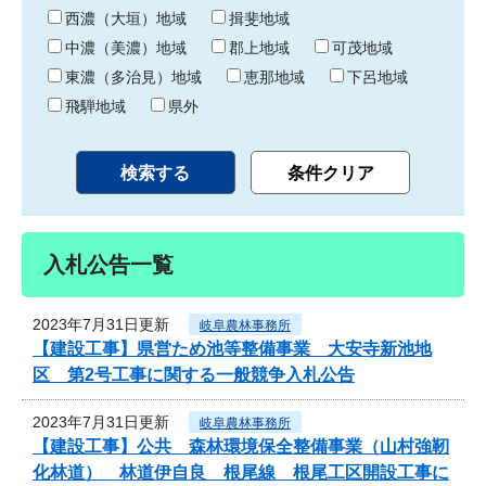
り
西濃（大垣）地域
揖斐地域
中濃（美濃）地域
郡上地域
可茂地域
東濃（多治見）地域
恵那地域
下呂地域
飛騨地域
県外
入札公告一覧
2023年7月31日更新
岐阜農林事務所
【建設工事】県営ため池等整備事業 大安寺新池地
区 第2号工事に関する一般競争入札公告
2023年7月31日更新
岐阜農林事務所
【建設工事】公共 森林環境保全整備事業（山村強靭
化林道） 林道伊自良 根尾線 根尾工区開設工事に