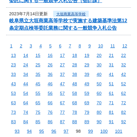
委託に関する一般競争入札公告（会計課）
2023年7月14日更新
大垣商業高等学校
岐阜県立大垣商業高等学校で実施する建築基準法第12
条定期点検等委託業務に関する一般競争入札公告
1
2
3
4
5
6
7
8
9
10
11
12
13
14
15
16
17
18
19
20
21
22
23
24
25
26
27
28
29
30
31
32
33
34
35
36
37
38
39
40
41
42
43
44
45
46
47
48
49
50
51
52
53
54
55
56
57
58
59
60
61
62
63
64
65
66
67
68
69
70
71
72
73
74
75
76
77
78
79
80
81
82
83
84
85
86
87
88
89
90
91
92
93
94
95
96
97
98
99
100
101