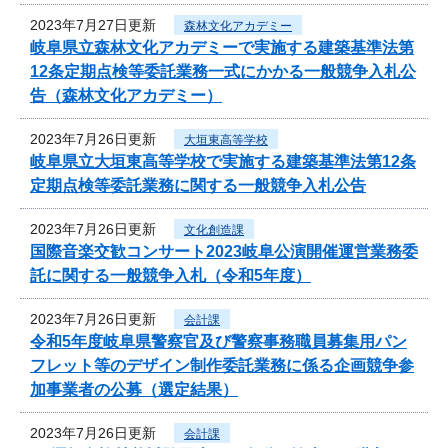
2023年7月27日更新
森林文化アカデミー
岐阜県立森林文化アカデミーで実施する建築基準法第
12条定期点検等委託業務一式にかかる一般競争入札公
告（森林文化アカデミー）
2023年7月26日更新
大垣東高等学校
岐阜県立大垣東高等学校で実施する建築基準法第12条
定期点検等委託業務に関する一般競争入札公告
2023年7月26日更新
文化創造課
国際音楽交歓コンサート2023岐阜公演開催運営業務委
託に関する一般競争入札（令和5年度）
2023年7月26日更新
会計課
令和5年度岐阜県警察官及び警察事務職員募集用パン
フレット等のデザイン制作委託業務に係る企画競争参
加事業者の公募（選定結果）
2023年7月26日更新
会計課