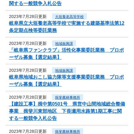
関する一般競争入札公告
2023年7月28日更新
大垣養老高等学校
岐阜県立大垣養老高等学校で実施する建築基準法第12
条定期点検等委託業務
2023年7月28日更新
地域振興課
「岐阜県ファンクラブ」活性化事業委託業務 プロポ
ーザル募集【選定結果】
2023年7月28日更新
地域振興課
岐阜県地域おこし協力隊等支援事業委託業務 プロポ
ーザル募集【選定結果】
2023年7月28日更新
揖斐農林事務所
【建設工事】揖中第0501号 県営中山間地域総合整備
事業 揖斐川東部地区 下長瀬用水路第1期工事に関
する一般競争入札公告
2023年7月28日更新
揖斐農林事務所