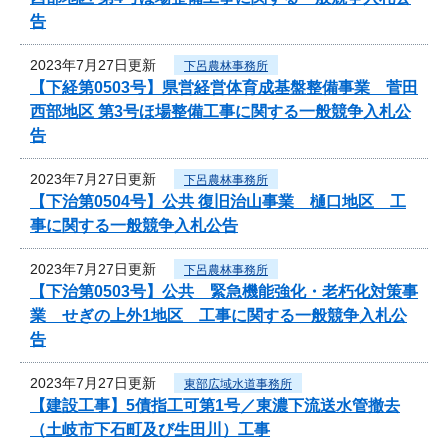
告
2023年7月27日更新
下呂農林事務所
【下経第0503号】県営経営体育成基盤整備事業 菅田
西部地区 第3号ほ場整備工事に関する一般競争入札公
告
2023年7月27日更新
下呂農林事務所
【下治第0504号】公共 復旧治山事業 樋口地区 工
事に関する一般競争入札公告
2023年7月27日更新
下呂農林事務所
【下治第0503号】公共 緊急機能強化・老朽化対策事
業 せぎの上外1地区 工事に関する一般競争入札公
告
2023年7月27日更新
東部広域水道事務所
【建設工事】5債指工可第1号／東濃下流送水管撤去
（土岐市下石町及び生田川）工事