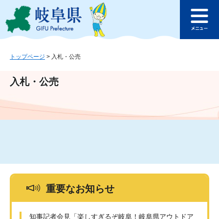
ペ
メ
このページの本文へ
ー
ニ
メ
ジ
ュ
ニ
の
ー
ュ
先
を
ー
頭
飛
トップページ
>
入札・公売
で
ば
す
し
入札・公売
。
て
本
文
へ
重要なお知らせ
知事記者会見「楽しすぎるぞ岐阜！岐阜県アウトドア