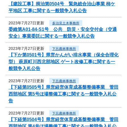
【建設工事】揖治第0504号 緊急総合治山事業 柿ケ
平地区 工事に関する一般競争入札公告
2023年7月27日更新
多治見土木事務所
委維第A01-84-S1号 公共 防災・安全交付金（交通
安全）事業委託に関する一般競争入札公告
2023年7月27日更新
下呂農林事務所
【下か第0501号】県営かんがい排水事業（保全合理化
型） 萩原町川西北部地区 ゲート改修工事に関する一
般競争入札公告
2023年7月27日更新
下呂農林事務所
【下経第0505号】県営経営体育成基盤整備事業 菅田
西部地区 第5号ほ場整備工事に関する一般競争入札公
告
2023年7月27日更新
下呂農林事務所
【下経第0504号】県営経営体育成基盤整備事業 菅田
西部地区 第4号ほ場整備工事に関する一般競争入札公