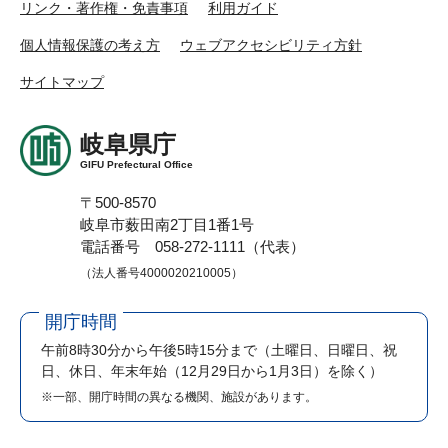
リンク・著作権・免責事項
利用ガイド
個人情報保護の考え方
ウェブアクセシビリティ方針
サイトマップ
岐阜県庁
GIFU Prefectural Office
〒500-8570
岐阜市薮田南2丁目1番1号
電話番号 058-272-1111（代表）
（法人番号4000020210005）
開庁時間
午前8時30分から午後5時15分まで
（土曜日、日曜日、祝
日、休日、年末年始（12月29日から1月3日）を除く）
※一部、開庁時間の異なる機関、施設があります。