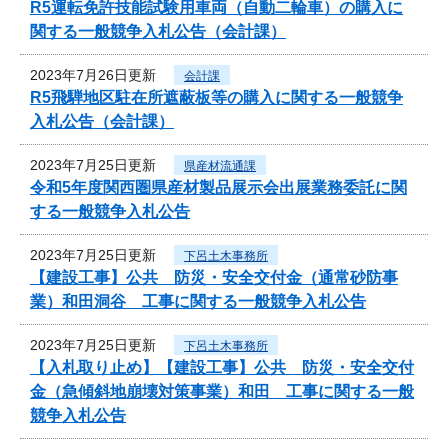
R5運転免許技能試験用車両（自動二輪車）の購入に
関する一般競争入札公告（会計課）
2023年7月26日更新
会計課
R5飛騨地区駐在所遮蔽板等の購入に関する一般競争
入札公告（会計課）
2023年7月25日更新
県産材流通課
令和5年度関西圏県産材製品展示会出展業務委託に関
する一般競争入札公告
2023年7月25日更新
下呂土木事務所
【建設工事】公共 防災・安全交付金（通常砂防事
業）和田洞谷 工事に関する一般競争入札公告
2023年7月25日更新
下呂土木事務所
【入札取り止め】【建設工事】公共 防災・安全交付
金（急傾斜地崩壊対策事業）和田 工事に関する一般
競争入札公告