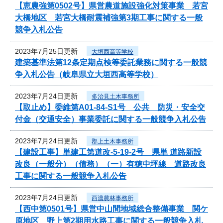
【恵農強第0502号】県営農道施設強化対策事業 若宮
大橋地区 若宮大橋耐震補強第3期工事に関する一般
競争入札公告
2023年7月25日更新
大垣西高等学校
建築基準法第12条定期点検等委託業務に関する一般競
争入札公告（岐阜県立大垣西高等学校）
2023年7月24日更新
多治見土木事務所
【取止め】委維第A01-84-S1号 公共 防災・安全交
付金（交通安全）事業委託に関する一般競争入札公告
2023年7月24日更新
郡上土木事務所
【建設工事】単建工第道改-5-19-2号 県単 道路新設
改良（一般分）（債務）（一）有穂中坪線 道路改良
工事に関する一般競争入札公告
2023年7月24日更新
西濃農林事務所
【西中第0501号】県営中山間地域総合整備事業 関ケ
原地区 野上第2期用水路工事に関する一般競争入札