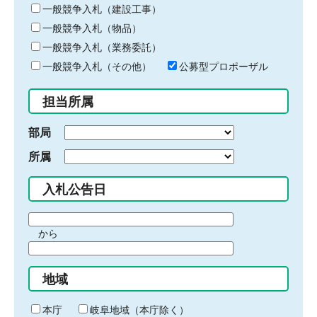
キ
一般競争入札（建設工事）
ー
一般競争入札（物品）
ワ
一般競争入札（業務委託）
ー
ド
一般競争入札（その他）
公募型プロポーザル
を
入
担当所属
力
部局
所属
入札公告日
期
から
間
期
の
間
始
地域
の
ま
終
り
わ
本庁
岐阜地域（本庁除く）