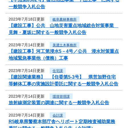
一般競争入札公告
2023年7月18日更新
岐阜農林事務所
【建設工事】公共 山地災害重点地域総合対策事業
見舞・夏坂に関する一般競争入札公告
2023年7月14日更新
美濃土木事務所
【建設工事】河工第浸水5－4号／公共 浸水対策重点
地域緊急事業他（債務）工事
2023年7月14日更新
住宅課
【建設関連業務】 【住委第5-3号】 県営加野住宅
等解体工事の実施設計委託に関する一般競争入札公告
2023年7月14日更新
環境管理課
放射線測定装置の調達に関する一般競争入札公告
2023年7月14日更新
会計課
R5岐阜県警察本部庁舎ヘリポート定期検査補助業務