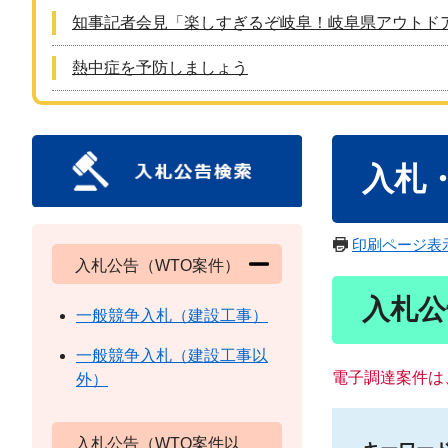
知事記者会見「楽しすぎるぞ岐阜！岐阜県アウトド
熱中症を予防しましょう
本
入札
文
印刷ページ表
入札公告（WTO案件）
入札公
一般競争入札（建設工事）
一般競争入札（建設工事以
電子調達案件は
外）
入札公告（WTO案件以