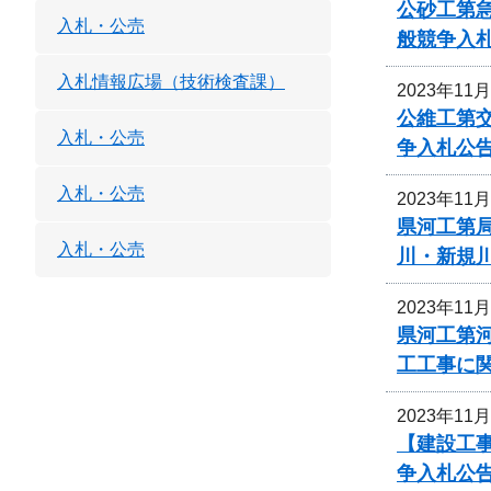
公砂工第急
入札・公売
般競争入
入札情報広場（技術検査課）
2023年11
公維工第交
入札・公売
争入札公
入札・公売
2023年11
県河工第局
入札・公売
川・新規
2023年11
県河工第
工工事に
2023年11
【建設工事
争入札公