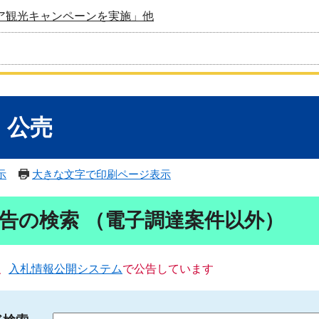
ア観光キャンペーンを実施」他
・公売
示
大きな文字で印刷ページ表示
告の検索 （電子調達案件以外）
、
入札情報公開システム
で公告しています