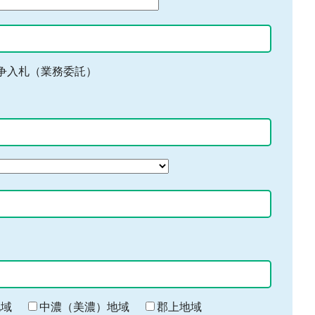
争入札（業務委託）
地域
中濃（美濃）地域
郡上地域