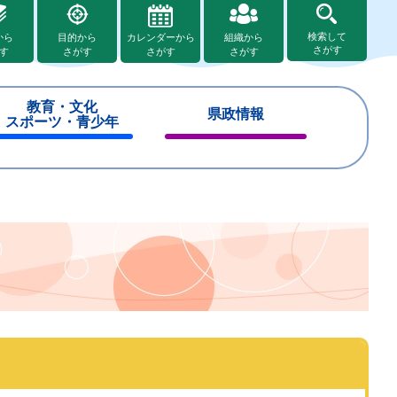
検索して
から
目的から
カレンダーから
組織から
さがす
す
さがす
さがす
さがす
教育・文化
県政情報
スポーツ・青少年
閉
閉
じ
じ
る
る