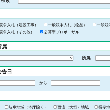
ド検索
検
索
す
る
キ
競争入札（建設工事）
一般競争入札（物品）
一般競
ー
競争入札（その他）
公募型プロポーザル
ワ
ー
所属
ド
を
所属
入
力
公告日
から
期
間
の
終
わ
岐阜地域（本庁除く）
西濃（大垣）地域
揖斐