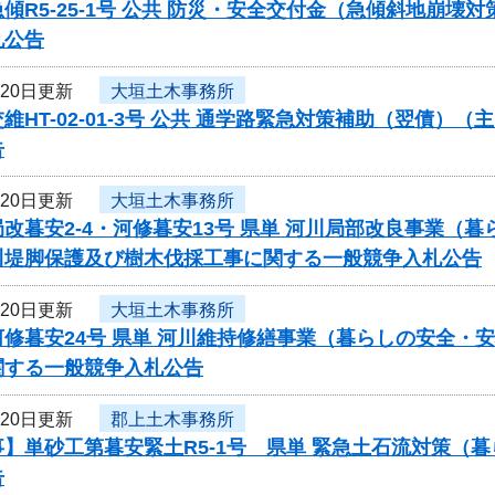
傾R5-25-1号 公共 防災・安全交付金（急傾斜地崩
札公告
月20日更新
大垣土木事務所
維HT-02-01-3号 公共 通学路緊急対策補助（翌債
告
月20日更新
大垣土木事務所
改暮安2-4・河修暮安13号 県単 河川局部改良事業
川堤脚保護及び樹木伐採工事に関する一般競争入札公告
月20日更新
大垣土木事務所
河修暮安24号 県単 河川維持修繕事業（暮らしの安全・
関する一般競争入札公告
月20日更新
郡上土木事務所
】単砂工第暮安緊土R5-1号 県単 緊急土石流対策（
告