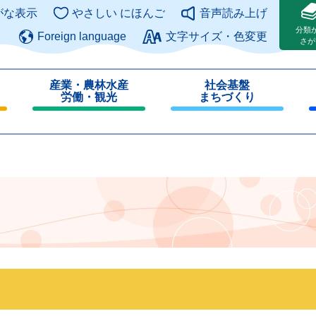
このページの本文へ
がな表示
やさしい にほんご
音声読み上げ
分類
Foreign language
文字サイズ・色変更
さが
産業・農林水産
社会基盤
労働・観光
まちづくり
閉
閉
じ
じ
る
る