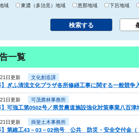
り
地域
東濃（多治見）地域
恵那地域
下呂地域
告一覧
月21日更新
文化創造課
事】ぎふ清流文化プラザ各所修繕工事に関する一般競争
月21日更新
可茂農林事務所
】可強工第0502号／県営農道施設強化対策事業八百津
月21日更新
揖斐土木事務所
】第維工43－03－02他号 公共 防災・安全交付金