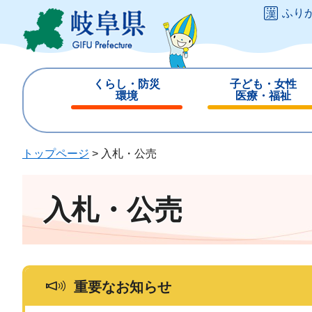
ペ
メ
ふり
ー
ニ
ジ
ュ
の
ー
先
を
くらし・防災
子ども・女性
頭
飛
環境
医療・福祉
で
ば
閉
閉
す
し
じ
じ
。
て
る
る
トップページ
>
入札・公売
本
文
へ
入札・公売
重要なお知らせ