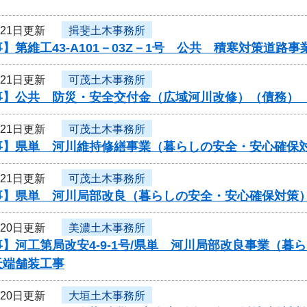
月21日更新
揖斐土木事務所
】第維工43-A101－03Z－1号 公共 積寒対策道
月21日更新
可茂土木事務所
事】公共 防災・安全交付金（広域河川改修）（債務）
月21日更新
可茂土木事務所
事】県単 河川維持修繕事業（暮らしの安全・安心確保
月21日更新
可茂土木事務所
事】県単 河川局部改良（暮らしの安全・安心確保対策
月20日更新
美濃土木事務所
】河工第局改安4-9-1号/県単 河川局部改良事業（
天端舗装工事
月20日更新
大垣土木事務所