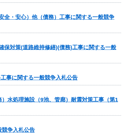
し安全・安心）他（債務）工事に関する一般競争
確保対策(道路維持修繕)(債務)工事に関する一般
路工事に関する一般競争入札公告
）水処理施設（9池、管廊）耐震対策工事（第1
般競争入札公告