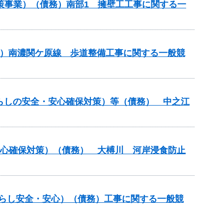
壊対策事業）（債務）南部1 擁壁工工事に関する一
）（主）南濃関ケ原線 歩道整備工事に関する一般競
（暮らしの安全・安心確保対策）等（債務） 中之江
安心確保対策）（債務） 大榑川 河岸浸食防止
暮らし安全・安心）（債務）工事に関する一般競