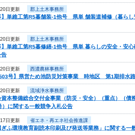
月20日更新
郡上土木事務所
】単維工第R5暮舗装-1他号 県単 舗装道補修（暮ら
月20日更新
郡上土木事務所
】単維工第R5暮修繕-1他号 県単 暮らしの安全・安心
公告
月20日更新
西濃農林事務所
503号】県営ため池防災対策事業 時地区 第1期排水
月20日更新
流域浄水事務所
会資本整備総合交付金事業（防災・安全）（重点）（債務
051号）に関する一般競争入札公告
月17日更新
省エネ・再エネ社会推進課
国ぎふ環境教育副読本印刷及び発送等業務」に関する一