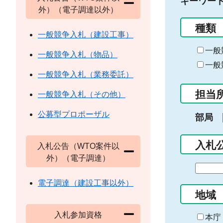
キーワー
外）（電子調達以外）
種類
一般競争入札（建設工事）
一般
一般競争入札（物品）
一般
一般競争入札（業務委託）
担当
一般競争入札（その他）
公募型プロポーザル
部局
入札
入札公告（WTO案件以
外）（電子調達）
期
間
電子調達（建設工事以外）
の
地域
始
入札参加資格
ま
本庁