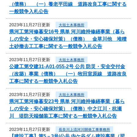
（債務） （一）養老平田線 道路改良工事に関する
一般競争入札公告
2023年11月27日更新
大垣土木事務所
県河工第河修暮安16号 県単 河川維持修繕事業（暮ら
しの安全・安心確保対策）（債務） 金草川他 堆積
土砂撤去工工事に関する一般競争入札公告
2023年11月27日更新
大垣土木事務所
公建工第交建31-A01-055-2号 公共 防災・安全交付金
（改築）事業（債務） （一）牧田室原線 道路改良
工事に関する一般競争入札公告
2023年11月27日更新
大垣土木事務所
県河工第河修暮安23号 県単 河川維持修繕事業（暮ら
しの安全・安心確保対策）（債務）中之江川・杭瀬
川 堤防天端舗装工事に関する一般競争入札公告
2023年11月27日更新
長良川上流河川開発工事事務所
【建設工事】第5－3号/公共 内ケ谷ダム建設事業（翌