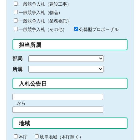
キ
一般競争入札（建設工事）
ー
一般競争入札（物品）
ワ
一般競争入札（業務委託）
ー
ド
一般競争入札（その他）
公募型プロポーザル
を
入
担当所属
力
部局
所属
入札公告日
期
から
間
期
の
間
始
地域
の
ま
終
り
わ
本庁
岐阜地域（本庁除く）