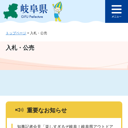
ペ
メ
このページの本文へ
ー
ニ
メ
ジ
ュ
ニ
の
ー
ュ
先
を
ー
頭
飛
トップページ
>
入札・公売
で
ば
す
し
入札・公売
。
て
本
文
へ
重要なお知らせ
知事記者会見「楽しすぎるぞ岐阜！岐阜県アウトドア