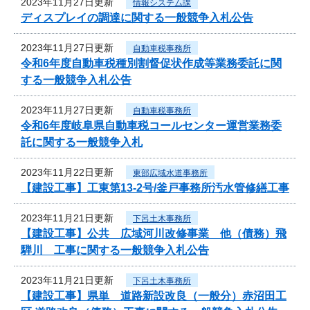
2023年11月27日更新
情報システム課
ディスプレイの調達に関する一般競争入札公告
2023年11月27日更新
自動車税事務所
令和6年度自動車税種別割督促状作成等業務委託に関
する一般競争入札公告
2023年11月27日更新
自動車税事務所
令和6年度岐阜県自動車税コールセンター運営業務委
託に関する一般競争入札
2023年11月22日更新
東部広域水道事務所
【建設工事】工東第13-2号/釜戸事務所汚水管修繕工事
2023年11月21日更新
下呂土木事務所
【建設工事】公共 広域河川改修事業 他（債務）飛
騨川 工事に関する一般競争入札公告
2023年11月21日更新
下呂土木事務所
【建設工事】県単 道路新設改良（一般分）赤沼田工