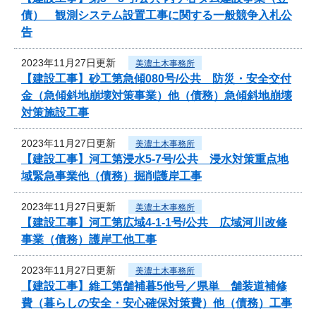
債） 観測システム設置工事に関する一般競争入札公
告
2023年11月27日更新
美濃土木事務所
【建設工事】砂工第急傾080号/公共 防災・安全交付
金（急傾斜地崩壊対策事業）他（債務）急傾斜地崩壊
対策施設工事
2023年11月27日更新
美濃土木事務所
【建設工事】河工第浸水5-7号/公共 浸水対策重点地
域緊急事業他（債務）掘削護岸工事
2023年11月27日更新
美濃土木事務所
【建設工事】河工第広域4-1-1号/公共 広域河川改修
事業（債務）護岸工他工事
2023年11月27日更新
美濃土木事務所
【建設工事】維工第舗補暮5他号／県単 舗装道補修
費（暮らしの安全・安心確保対策費）他（債務）工事