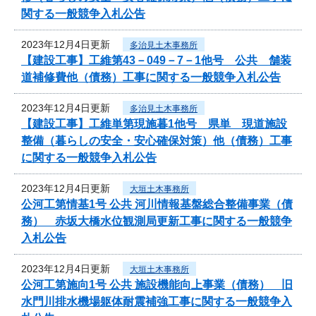
関する一般競争入札公告
2023年12月4日更新
多治見土木事務所
【建設工事】工維第43－049－7－1他号 公共 舗装
道補修費他（債務）工事に関する一般競争入札公告
2023年12月4日更新
多治見土木事務所
【建設工事】工維単第現施暮1他号 県単 現道施設
整備（暮らしの安全・安心確保対策）他（債務）工事
に関する一般競争入札公告
2023年12月4日更新
大垣土木事務所
公河工第情基1号 公共 河川情報基盤総合整備事業（債
務） 赤坂大橋水位観測局更新工事に関する一般競争
入札公告
2023年12月4日更新
大垣土木事務所
公河工第施向1号 公共 施設機能向上事業（債務） 旧
水門川排水機場躯体耐震補強工事に関する一般競争入