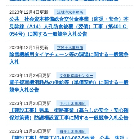
2023年12月4日更新
流域浄水事務所
公共 社会資本整備総合交付金事業（防災・安全）芥
見幹線（A14）人孔防食被覆（翌債）工事（第401-C-
054号）に関する一般競争入札公告
2023年12月1日更新
下呂土木事務所
除雪機械用タイヤチェーン等の調達に関する一般競争
入札
2023年11月29日更新
文化財保護センター
電子複写機消耗品の供給等（単価契約）に関する一般
競争入札公告
2023年11月28日更新
下呂土木事務所
【建設工事】県単 街路事業（暮らしの安全・安心確
保対策費）防護柵設置工事に関する一般競争入札公告
2023年11月28日更新
揖斐土木事務所
【建設工事】第建工43-A01-067-5他号 公共 防災・