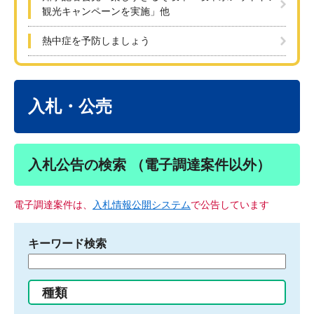
観光キャンペーンを実施」他
熱中症を予防しましょう
本
文
入札・公売
入札公告の検索 （電子調達案件以外）
電子調達案件は、
入札情報公開システム
で公告しています
キーワード検索
検
索
す
種類
る