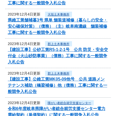
工事に関する一般競争入札公告
2023年12月4日更新
大垣土木事務所
県維工第舗補暮3号 県単 舗装道補修（暮らしの安全・
安心確保対策）（債務）（主）岐阜南濃線 舗装補修
工事に関する一般競争入札公告
2023年12月4日更新
郡上土木事務所
【建設工事】公砂工第R5-1-2-1号 公共 防災・安全交
付金（火山砂防事業）（債務）工事に関する一般競争
入札公告
2023年12月4日更新
郡上土木事務所
【建設工事】公維工第MK05-09他号 公共 道路メン
テナンス補助（橋梁補修）他（債務）工事に関する一
般競争入札公告
2023年12月4日更新
障がい者総合就労支援センター
令和6年度岐阜県障がい者総合就労支援センター電力
需給契約（単価契約）に関する一般競争入札公告