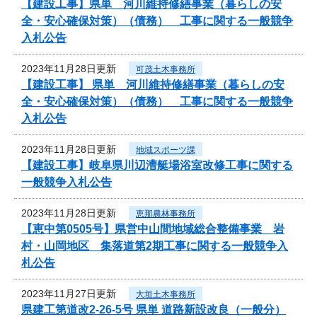
【建設工事】県単 河川維持修繕事業（暮らしの安
全・安心確保対策）（債務） 工事に関する一般競争
入札公告
2023年11月28日更新
可茂土木事務所
【建設工事】 県単 河川維持修繕事業（暮らしの安
全・安心確保対策）（債務） 工事に関する一般競争
入札公告
2023年11月28日更新
地域スポーツ課
【建設工事】岐阜県川辺漕艇場浴室改修工事に関する
一般競争入札公告
2023年11月28日更新
恵那農林事務所
【恵中第0505号】県営中山間地域総合整備事業 岩
村・山岡地区 集落道第2期工事に関する一般競争入
札公告
2023年11月27日更新
大垣土木事務所
県建工第道改2-26-5号 県単 道路新設改良（一般分）