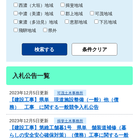
り
西濃（大垣）地域
揖斐地域
中濃（美濃）地域
郡上地域
可茂地域
東濃（多治見）地域
恵那地域
下呂地域
飛騨地域
県外
入札公告一覧
2023年12月5日更新
可茂土木事務所
【建設工事】県単 現道施設整備（一般）他（債
務） 工事 に関する一般競争入札公告
2023年12月5日更新
揖斐土木事務所
【建設工事】第維工舗暮1号 県単 舗装道補修（暮
らしの安全安心確保対策）（債務）工事に関する一般