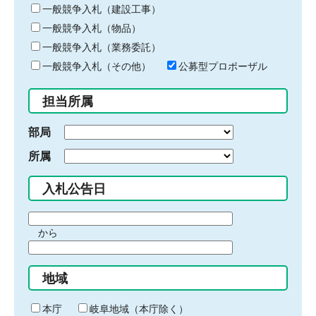
キ
一般競争入札（建設工事）
ー
一般競争入札（物品）
ワ
一般競争入札（業務委託）
ー
ド
一般競争入札（その他）
公募型プロポーザル
を
入
担当所属
力
部局
所属
入札公告日
期
から
間
期
の
間
始
地域
の
ま
終
り
わ
本庁
岐阜地域（本庁除く）