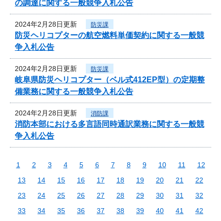
の調達に関する一般競争入札公告
2024年2月28日更新
防災課
防災ヘリコプターの航空燃料単価契約に関する一般競
争入札公告
2024年2月28日更新
防災課
岐阜県防災ヘリコプター（ベル式412EP型）の定期整
備業務に関する一般競争入札公告
2024年2月28日更新
消防課
消防本部における多言語同時通訳業務に関する一般競
争入札公告
1
2
3
4
5
6
7
8
9
10
11
12
13
14
15
16
17
18
19
20
21
22
23
24
25
26
27
28
29
30
31
32
33
34
35
36
37
38
39
40
41
42