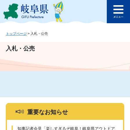
ペ
メ
このページの本文へ
ー
ニ
メ
ジ
ュ
ニ
の
ー
ュ
先
を
ー
頭
飛
トップページ
>
入札・公売
で
ば
す
し
入札・公売
。
て
本
文
へ
重要なお知らせ
知事記者会見「楽しすぎるぞ岐阜！岐阜県アウトドア