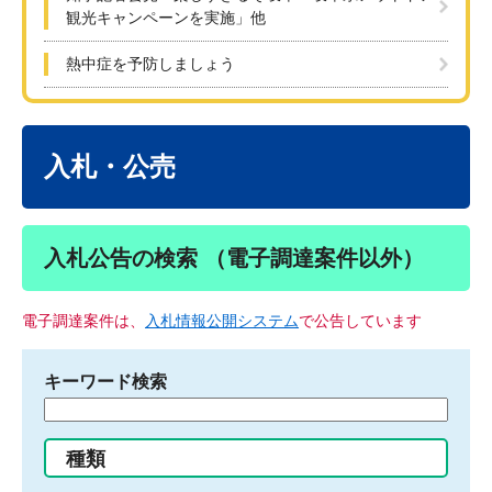
観光キャンペーンを実施」他
熱中症を予防しましょう
本
文
入札・公売
入札公告の検索 （電子調達案件以外）
電子調達案件は、
入札情報公開システム
で公告しています
キーワード検索
検
索
す
種類
る