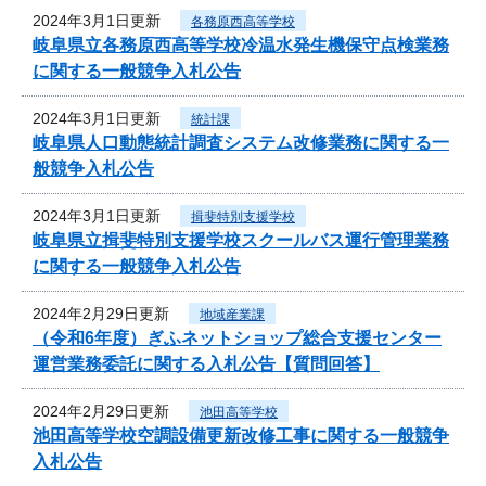
2024年3月1日更新
各務原西高等学校
岐阜県立各務原西高等学校冷温水発生機保守点検業務
に関する一般競争入札公告
2024年3月1日更新
統計課
岐阜県人口動態統計調査システム改修業務に関する一
般競争入札公告
2024年3月1日更新
揖斐特別支援学校
岐阜県立揖斐特別支援学校スクールバス運行管理業務
に関する一般競争入札公告
2024年2月29日更新
地域産業課
（令和6年度）ぎふネットショップ総合支援センター
運営業務委託に関する入札公告【質問回答】
2024年2月29日更新
池田高等学校
池田高等学校空調設備更新改修工事に関する一般競争
入札公告