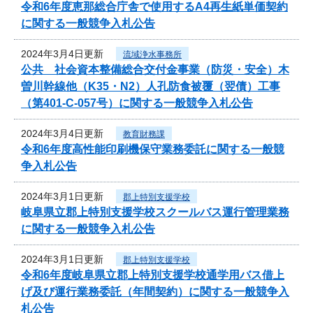
令和6年度恵那総合庁舎で使用するA4再生紙単価契約
に関する一般競争入札公告
2024年3月4日更新
流域浄水事務所
公共 社会資本整備総合交付金事業（防災・安全）木
曽川幹線他（K35・N2）人孔防食被覆（翌債）工事
（第401-C-057号）に関する一般競争入札公告
2024年3月4日更新
教育財務課
令和6年度高性能印刷機保守業務委託に関する一般競
争入札公告
2024年3月1日更新
郡上特別支援学校
岐阜県立郡上特別支援学校スクールバス運行管理業務
に関する一般競争入札公告
2024年3月1日更新
郡上特別支援学校
令和6年度岐阜県立郡上特別支援学校通学用バス借上
げ及び運行業務委託（年間契約）に関する一般競争入
札公告