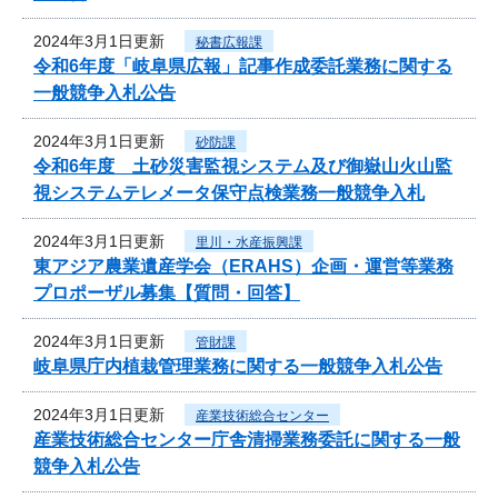
2024年3月1日更新
秘書広報課
令和6年度「岐阜県広報」記事作成委託業務に関する
一般競争入札公告
2024年3月1日更新
砂防課
令和6年度 土砂災害監視システム及び御嶽山火山監
視システムテレメータ保守点検業務一般競争入札
2024年3月1日更新
里川・水産振興課
東アジア農業遺産学会（ERAHS）企画・運営等業務
プロポーザル募集【質問・回答】
2024年3月1日更新
管財課
岐阜県庁内植栽管理業務に関する一般競争入札公告
2024年3月1日更新
産業技術総合センター
産業技術総合センター庁舎清掃業務委託に関する一般
競争入札公告