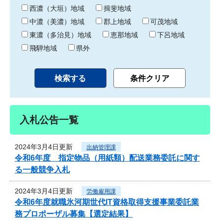
り
西濃（大垣）地域
揖斐地域
中濃（美濃）地域
郡上地域
可茂地域
東濃（多治見）地域
恵那地域
下呂地域
飛騨地域
県外
入札公告一覧
2024年3月4日更新
出納管理課
令和6年度 指定物品（用紙類）配送業務委託に関す
る一般競争入札
2024年3月4日更新
労働雇用課
令和6年度就職氷河期世代IT資格取得支援事業委託業
務プロポーザル募集【選定結果】