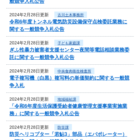
般競争入札公告
2024年2月28日更新
古川土木事務所
令和6年度トンネル電気防災設備保守点検委託業務に
関する一般競争入札公告
2024年2月28日更新
子ども家庭課
ぎふ性暴力被害者支援センター夜間等電話相談業務委
託に関する一般競争入札公告
2024年2月28日更新
中央食肉衛生検査所
電子複写機（白黒）複写料の単価契約に関する一般競
争入札
2024年2月28日更新
地域福祉課
「令和6年度生活保護受給者健康管理支援事業実施業
務」に関する一般競争入札公告
2024年2月28日更新
防災課
防災ヘリコプター「若鮎3」部品（エバポレーター）