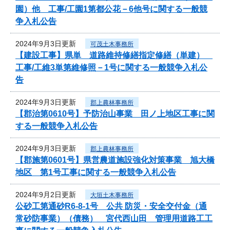
園）他 工事/工園1第都公花－6他号に関する一般競
争入札公告
2024年9月3日更新
可茂土木事務所
【建設工事】県単 道路維持修繕指定修繕（単建）
工事/工維3単第維修照－1号に関する一般競争入札公
告
2024年9月3日更新
郡上農林事務所
【郡治第0610号】予防治山事業 田ノ上地区工事に関
する一般競争入札公告
2024年9月3日更新
郡上農林事務所
【郡施第0601号】県営農道施設強化対策事業 旭大橋
地区 第1号工事に関する一般競争入札公告
2024年9月2日更新
大垣土木事務所
公砂工第通砂R6-8-1号 公共 防災・安全交付金（通
常砂防事業）（債務） 宮代西山田 管理用道路工工