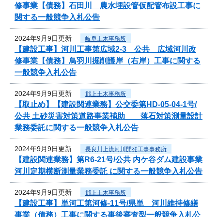
修事業【債務】石田川 農水埋設管仮配管布設工事に
関する一般競争入札公告
2024年9月9日更新
岐阜土木事務所
【建設工事】河川工事第広域2-3 公共 広域河川改
修事業【債務】鳥羽川掘削護岸（右岸）工事に関する
一般競争入札公告
2024年9月9日更新
郡上土木事務所
【取止め】【建設関連業務】公交委第HD-05-04-1号/
公共 土砂災害対策道路事業補助 落石対策測量設計
業務委託に関する一般競争入札公告
2024年9月9日更新
長良川上流河川開発工事事務所
【建設関連業務】第R6-21号/公共 内ケ谷ダム建設事業
河川定期横断測量業務委託 に関する一般競争入札公告
2024年9月9日更新
郡上土木事務所
【建設工事】単河工第河修-11号/県単 河川維持修繕
事業（債務）工事に関する事後審査型一般競争入札公