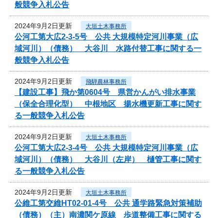
般競争入札公告
2024年9月2日更新
大垣土木事務所
公河工第大広2-3-5号 公共 大規模特定河川事業（広
域河川）（債務） 大谷川 水路付替工事に関する一
般競争入札公告
2024年9月2日更新
飛騨農林事務所
【建設工事】飛か第0604号 県営かんがい排水事業
（保全合理化型） 中根地区 揚水機更新工事に関す
る一般競争入札公告
2024年9月2日更新
大垣土木事務所
公河工第大広2-3-4号 公共 大規模特定河川事業（広
域河川）（債務） 大谷川（左岸） 樋管工事に関す
る一般競争入札公告
2024年9月2日更新
大垣土木事務所
公維工第交維HT02-01-4号 公共 通学路緊急対策補助
（債務）（主）南濃関ケ原線 歩道整備工事に関する