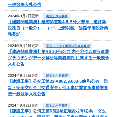
一般競争入札公告
2024年9月2日更新
美濃土木事務所
【建設関連業務】建委第道改4-9-B号／県単 道路新
設改良（一般分） （一）上野関線 道路予備設計業
務委託
2024年9月2日更新
長良川上流河川開発工事事務所
【建設関連業務】第R6-20号/公共 内ケ谷ダム建設事業
グラウチングデータ解析等業務委託 に関する一般競争
入札公告
2024年9月2日更新
郡上土木事務所
【建設工事】公交工第31-A002､A003-5他号/公共 防
災・安全交付金（交通安全）他工事に関する事後審査
型一般競争入札公告
2024年9月2日更新
郡上土木事務所
【建設工事】公河工第R5国補正堰改-2号/公共 ダム