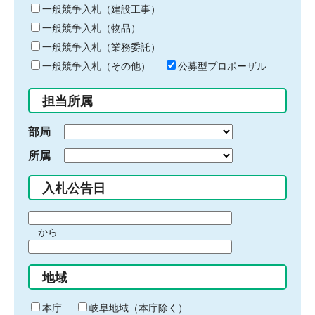
キ
一般競争入札（建設工事）
ー
一般競争入札（物品）
ワ
一般競争入札（業務委託）
ー
ド
一般競争入札（その他）
公募型プロポーザル
を
入
担当所属
力
部局
所属
入札公告日
期
から
間
期
の
間
始
地域
の
ま
終
り
わ
本庁
岐阜地域（本庁除く）