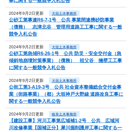
事に関する一般競争入札公告
2024年9月2日更新
大垣土木事務所
公砂工第事連R6-7-1号 公共 事業間連携砂防事業
（債務） 志津北谷 管理用道路工工事に関する一般
競争入札公告
2024年9月2日更新
大垣土木事務所
公砂工第急傾R6-26-1号 公共 防災・安全交付金（急
傾斜地崩壊対策事業）（債務） 祖父谷 擁壁工工事
に関する一般競争入札公告
2024年9月2日更新
大垣土木事務所
公街工第3-A19-3号 公共 社会資本整備総合交付金事
業（街路事業）（都）大垣神戸大野線 道路改良工事に
関する一般競争入札公告
2024年9月2日更新
岐阜土木事務所
【建設工事】河川工事第広域補1-2号 公共 広域河
川改修事業【国補正分】犀川掘削護岸工事に関する一