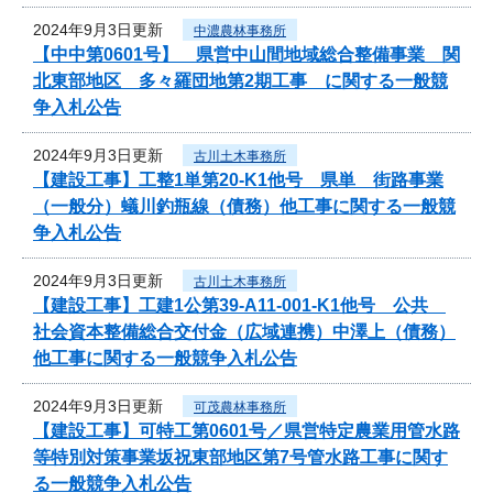
2024年9月3日更新
中濃農林事務所
【中中第0601号】 県営中山間地域総合整備事業 関
北東部地区 多々羅団地第2期工事 に関する一般競
争入札公告
2024年9月3日更新
古川土木事務所
【建設工事】工整1単第20-K1他号 県単 街路事業
（一般分）蟻川釣瓶線（債務）他工事に関する一般競
争入札公告
2024年9月3日更新
古川土木事務所
【建設工事】工建1公第39-A11-001-K1他号 公共
社会資本整備総合交付金（広域連携）中澤上（債務）
他工事に関する一般競争入札公告
2024年9月3日更新
可茂農林事務所
【建設工事】可特工第0601号／県営特定農業用管水路
等特別対策事業坂祝東部地区第7号管水路工事に関す
る一般競争入札公告