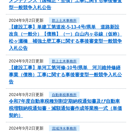
メンテナンス（国補正・翌債）工事に関する事後審査
型一般競争入札公告
2024年9月2日更新
郡上土木事務所
【建設工事】単建工第道改-5-13-4号/県単 道路新設
改良（一般分）【債務】（一）白山内ヶ谷線（仮称）
松ヶ瀬橋 補強土壁工事に関する事後審査型一般競争
入札公告
2024年9月2日更新
郡上土木事務所
【建設工事】単河工第河修-10号/県単 河川維持修繕
事業（債務）工事に関する事後審査型一般競争入札公
告
2024年9月2日更新
自動車税事務所
令和7年度自動車税種別割定期納税通知書及び自動車
税増額納税通知書・減額通知書作成等業務一式（単価
契約）
2024年9月2日更新
流域浄水事務所