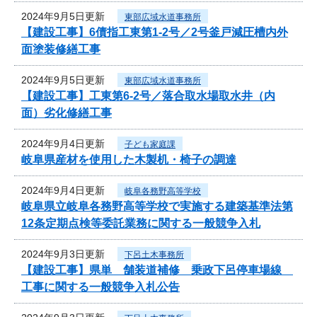
2024年9月5日更新
東部広域水道事務所
【建設工事】6債指工東第1-2号／2号釜戸減圧槽内外
面塗装修繕工事
2024年9月5日更新
東部広域水道事務所
【建設工事】工東第6-2号／落合取水場取水井（内
面）劣化修繕工事
2024年9月4日更新
子ども家庭課
岐阜県産材を使用した木製机・椅子の調達
2024年9月4日更新
岐阜各務野高等学校
岐阜県立岐阜各務野高等学校で実施する建築基準法第
12条定期点検等委託業務に関する一般競争入札
2024年9月3日更新
下呂土木事務所
【建設工事】県単 舗装道補修 乗政下呂停車場線
工事に関する一般競争入札公告