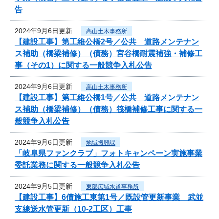
告
2024年9月6日更新
高山土木事務所
【建設工事】第工維公橋2号／公共 道路メンテナン
ス補助（橋梁補修）（債務）宮谷橋耐震補強・補修工
事（その1）に関する一般競争入札公告
2024年9月6日更新
高山土木事務所
【建設工事】第工維公橋1号／公共 道路メンテナン
ス補助（橋梁補修）（債務）筏橋補修工事に関する一
般競争入札公告
2024年9月6日更新
地域振興課
「岐阜県ファンクラブ」フォトキャンペーン実施事業
委託業務に関する一般競争入札公告
2024年9月5日更新
東部広域水道事務所
【建設工事】6債施工東第1号／既設管更新事業 武並
支線送水管更新（10-2工区）工事