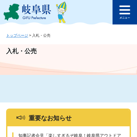
ペ
メ
このページの本文へ
ー
ニ
メ
ジ
ュ
ニ
の
ー
ュ
先
を
ー
頭
飛
トップページ
>
入札・公売
で
ば
す
し
入札・公売
。
て
本
文
へ
重要なお知らせ
知事記者会見「楽しすぎるぞ岐阜！岐阜県アウトドア