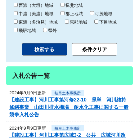
り
西濃（大垣）地域
揖斐地域
中濃（美濃）地域
郡上地域
可茂地域
東濃（多治見）地域
恵那地域
下呂地域
飛騨地域
県外
入札公告一覧
2024年9月9日更新
岐阜土木事務所
【建設工事】河川工事第河修22-10 県単 河川維持
修繕事業 山田川排水機場 耐水化工事に関する一般
競争入札公告
2024年9月9日更新
岐阜土木事務所
【建設工事】河川工事第広域3-2 公共 広域河川改