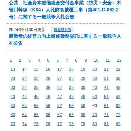
公共 社会資本整備総合交付金事業（防災・安全）木
曽川幹線（K84）人孔防食被覆工事（第401-C-062-2
号）に関する一般競争入札公告
2024年8月30日更新
農業経営課
農業者の経営力向上研修業務委託に関する一般競争入
札公告
1
2
3
4
5
6
7
8
9
10
11
12
13
14
15
16
17
18
19
20
21
22
23
24
25
26
27
28
29
30
31
32
33
34
35
36
37
38
39
40
41
42
43
44
45
46
47
48
49
50
51
52
53
54
55
56
57
58
59
60
61
62
63
64
65
66
67
68
69
70
71
72
73
74
75
76
77
78
79
80
81
82