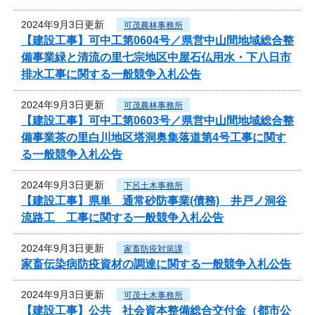
2024年9月3日更新
可茂農林事務所
【建設工事】可中工第0604号／県営中山間地域総合整
備事業緑と清流の里七宗地区中屋石仏用水・下八日市
排水工事に関する一般競争入札公告
2024年9月3日更新
可茂農林事務所
【建設工事】可中工第0603号／県営中山間地域総合整
備事業茶の里白川地区塔洞奥集落道第4号工事に関す
る一般競争入札公告
2024年9月3日更新
下呂土木事務所
【建設工事】県単 通常砂防事業(債務) 井戸ノ洞谷
流路工 工事に関する一般競争入札公告
2024年9月3日更新
家畜防疫対策課
家畜伝染病防疫資材の調達に関する一般競争入札公告
2024年9月3日更新
可茂土木事務所
【建設工事】公共 社会資本整備総合交付金（都市公