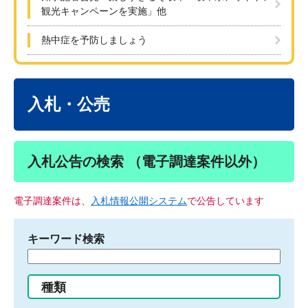
観光キャンペーンを実施」他
熱中症を予防しましょう
本
文
入札・公売
入札公告の検索 （電子調達案件以外）
電子調達案件は、
入札情報公開システム
で公告しています
キーワード検索
検
索
す
種類
る