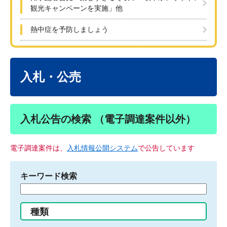
観光キャンペーンを実施」他
熱中症を予防しましょう
本
文
入札・公売
入札公告の検索 （電子調達案件以外）
電子調達案件は、
入札情報公開システム
で公告しています
キーワード検索
検
索
す
種類
る