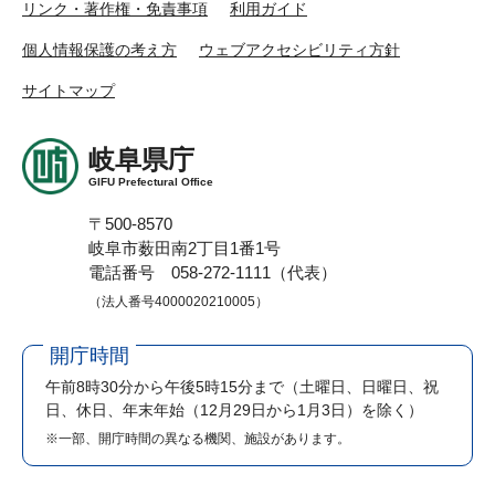
リンク・著作権・免責事項
利用ガイド
個人情報保護の考え方
ウェブアクセシビリティ方針
サイトマップ
岐阜県庁
GIFU Prefectural Office
〒500-8570
岐阜市薮田南2丁目1番1号
電話番号 058-272-1111（代表）
（法人番号4000020210005）
開庁時間
午前8時30分から午後5時15分まで
（土曜日、日曜日、祝
日、休日、年末年始（12月29日から1月3日）を除く）
※一部、開庁時間の異なる機関、施設があります。