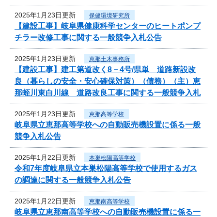
2025年1月23日更新
保健環境研究所
【建設工事】岐阜県健康科学センターのヒートポンプ
チラー改修工事に関する一般競争入札公告
2025年1月23日更新
恵那土木事務所
【建設工事】建工第道改く8－4号/県単 道路新設改
良（暮らしの安全・安心確保対策）（債務）（主）恵
那蛭川東白川線 道路改良工事に関する一般競争入札
2025年1月23日更新
恵那高等学校
岐阜県立恵那高等学校への自動販売機設置に係る一般
競争入札公告
2025年1月22日更新
本巣松陽高等学校
令和7年度岐阜県立本巣松陽高等学校で使用するガス
の調達に関する一般競争入札公告
2025年1月22日更新
恵那南高等学校
岐阜県立恵那南高等学校への自動販売機設置に係る一