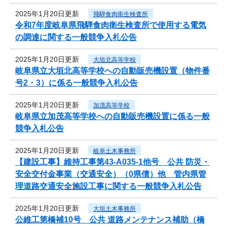
2025年1月20日更新
飛騨食肉衛生検査所
令和7年度岐阜県飛騨食肉衛生検査所で使用する電気
の調達に関する一般競争入札公告
2025年1月20日更新
大垣北高等学校
岐阜県立大垣北高等学校への自動販売機設置（物件番
号2・3）に係る一般競争入札公告
2025年1月20日更新
加茂高等学校
岐阜県立加茂高等学校への自動販売機設置に係る一般
競争入札公告
2025年1月20日更新
岐阜土木事務所
【建設工事】維持工事第43-A035-1他号 公共 防災・
安全交付金事業（交通安全）（0県債）他 管内県管
理道路交通安全施設工事に関する一般競争入札公告
2025年1月20日更新
大垣土木事務所
公維工第橋補10号 公共 道路メンテナンス補助（橋