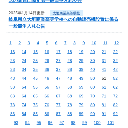
スの調達に関する一般競争入札公告
2025年1月14日更新
大垣商業高等学校
岐阜県立大垣商業高等学校への自動販売機設置に係る
一般競争入札公告
1
2
3
4
5
6
7
8
9
10
11
12
13
14
15
16
17
18
19
20
21
22
23
24
25
26
27
28
29
30
31
32
33
34
35
36
37
38
39
40
41
42
43
44
45
46
47
48
49
50
51
52
53
54
55
56
57
58
59
60
61
62
63
64
65
66
67
68
69
70
71
72
73
74
75
76
77
78
79
80
81
82
83
84
85
86
87
88
89
90
91
92
93
94
95
96
97
98
99
100
101