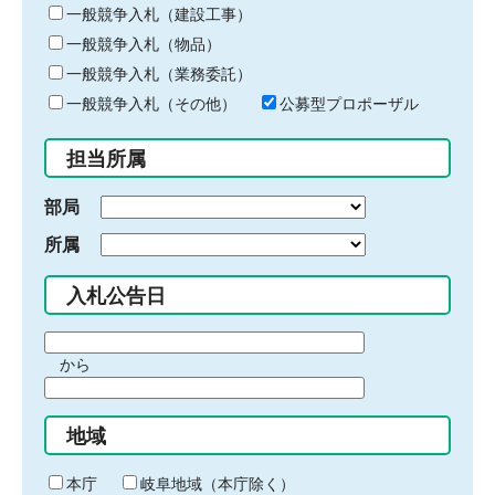
キ
一般競争入札（建設工事）
ー
一般競争入札（物品）
ワ
一般競争入札（業務委託）
ー
ド
一般競争入札（その他）
公募型プロポーザル
を
入
担当所属
力
部局
所属
入札公告日
期
から
間
期
の
間
始
地域
の
ま
終
り
わ
本庁
岐阜地域（本庁除く）