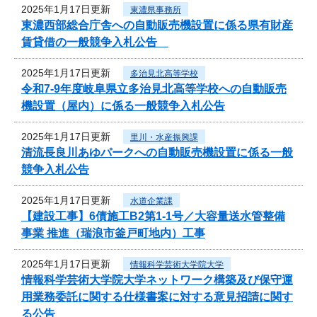
2025年1月17日更新
東濃県事務所
東濃西部総合庁舎への自動販売機設置に係る県有財産
賃貸借の一般競争入札公告
2025年1月17日更新
多治見北高等学校
令和7‐9年度岐阜県立多治見北高等学校への自動販売
機設置（屋内）に係る一般競争入札公告
2025年1月17日更新
里川・水産振興課
清流長良川あゆパークへの自動販売機設置に係る一般
競争入札公告
2025年1月17日更新
水道企業課
【建設工事】6債施工B2第1-1号／大容量送水管整備
事業 推進（瑞浪市釜戸町地内）工事
2025年1月17日更新
情報科学芸術大学院大学
情報科学芸術大学院大学ネットワーク構築及び保守運
用業務委託に関する仕様書案に対する意見招請に関す
る公告