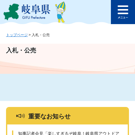
ペ
メ
このページの本文へ
ー
ニ
メ
ジ
ュ
ニ
の
ー
ュ
先
を
ー
頭
飛
トップページ
>
入札・公売
で
ば
す
し
入札・公売
。
て
本
文
へ
重要なお知らせ
知事記者会見「楽しすぎるぞ岐阜！岐阜県アウトドア