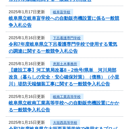
2025年1月17日更新
岐阜盲学校
岐阜県立岐阜盲学校への自動販売機設置に係る一般競
争入札公告
2025年1月16日更新
下呂看護専門学校
令和7年度岐阜県立下呂看護専門学校で使用する電気
の調達に関する一般競争入札公告
2025年1月16日更新
恵那土木事務所
【建設工事】河工第局改暮8－2他号/県単 河川局部
改良（暮らしの安全・安心確保対策）（債務）（小里
川）堤防天端舗装工事に関する一般競争入札公告
2025年1月16日更新
岐南工業高等学校
岐阜県立岐南工業高等学校への自動販売機設置にかか
る一般競争入札公告
2025年1月15日更新
大垣西高等学校
令和7年度岐阜県立大垣西高等学校で使用するプロパ