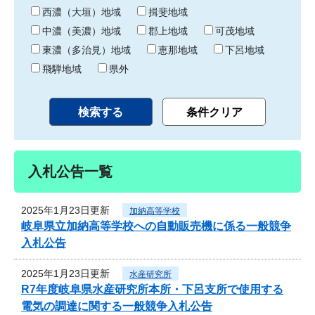
り
西濃（大垣）地域
揖斐地域
中濃（美濃）地域
郡上地域
可茂地域
東濃（多治見）地域
恵那地域
下呂地域
飛騨地域
県外
入札公告一覧
2025年1月23日更新
加納高等学校
岐阜県立加納高等学校への自動販売機に係る一般競争
入札公告
2025年1月23日更新
水産研究所
R7年度岐阜県水産研究所本所・下呂支所で使用する
電気の調達に関する一般競争入札公告