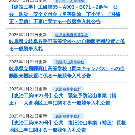
2025年1月21日更新
多治見土木事務所
【建設工事】工維第55－A003－B071－2他号 公
共 防災・安全交付金（災害防除・下小里）（国補
正・翌債）工事に関する一般競争入札公告
2025年1月21日更新
岐阜各務野高等学校
岐阜県立岐阜各務野高等学校への自動販売機設置に係
る一般競争入札
2025年1月21日更新
飛騨高山高等学校
岐阜県立飛騨高山高等学校（岡本キャンパス）への自
動販売機設置に係る一般競争入札公告
2025年1月21日更新
恵那農林事務所
【恵治工第0621号】公共 緊急予防治山事業（補
正） 大倉地区工事に関する一般競争入札公告
2025年1月21日更新
恵那農林事務所
【恵治工第0620号】公共 復旧治山事業（補正）長根
地区工事に関する一般競争入札公告