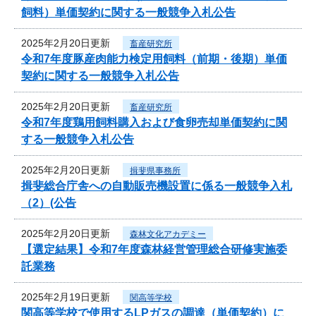
飼料）単価契約に関する一般競争入札公告
2025年2月20日更新
畜産研究所
令和7年度豚産肉能力検定用飼料（前期・後期）単価
契約に関する一般競争入札公告
2025年2月20日更新
畜産研究所
令和7年度鶏用飼料購入および食卵売却単価契約に関
する一般競争入札公告
2025年2月20日更新
揖斐県事務所
揖斐総合庁舎への自動販売機設置に係る一般競争入札
（2）(公告
2025年2月20日更新
森林文化アカデミー
【選定結果】令和7年度森林経営管理総合研修実施委
託業務
2025年2月19日更新
関高等学校
関高等学校で使用するLPガスの調達（単価契約）に