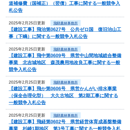
道補修費（国補正）（翌債）工事に関する一般競争入
札公告
2025年2月25日更新
飛騨農林事務所
【建設工事】飛治第0627号 公共ゼロ国 復旧治山工
事（下嶋）に関する一般競争入札公告
2025年2月25日更新
飛騨農林事務所
【建設工事】飛中第0609号 県営中山間地域総合整備
事業 北吉城地区 森茂農用地改良工事に関する一般
競争入札公告
2025年2月25日更新
飛騨農林事務所
【建設工事】飛か第0606号 県営かんがい排水事業
（保全合理化型） 大久古地区 第2期工事に関する
一般競争入札公告
2025年2月25日更新
飛騨農林事務所
【建設工事】飛経第0602号 県営経営体育成基盤整備
事業 杉崎1期地区 第3号工事に関する一般競争入札