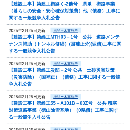
【建設工事】第建工街路く-2他号 県単 街路事業
（暮らしの安全・安心確保対策費）他（債務）工事に
関する一般競争入札公告
2025年2月25日更新
揖斐土木事務所
【建設工事】第維工MTH03－1号 公共 道路メンテ
ナンス補助（トンネル修繕）(国補正分)(翌債)工事に関
する一般競争入札公告
2025年2月25日更新
揖斐土木事務所
【建設工事】第維工災防－2号 公共 土砂災害対策
（災害防除）（国補正）（債務）工事に関する一般競
争入札公告
2025年2月25日更新
揖斐土木事務所
【建設工事】第維工55－A101B－03Z号 公共 積寒
対策道路事業（徳山除雪基地）（0県債）工事に関す
る一般競争入札公告
2025年2月25日更新
揖斐土木事務所