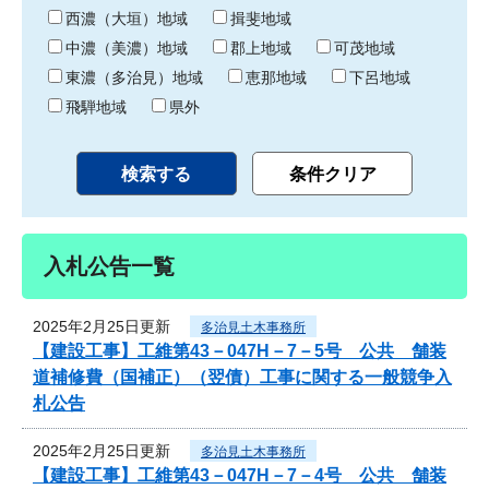
り
西濃（大垣）地域
揖斐地域
中濃（美濃）地域
郡上地域
可茂地域
東濃（多治見）地域
恵那地域
下呂地域
飛騨地域
県外
入札公告一覧
2025年2月25日更新
多治見土木事務所
【建設工事】工維第43－047H－7－5号 公共 舗装
道補修費（国補正）（翌債）工事に関する一般競争入
札公告
2025年2月25日更新
多治見土木事務所
【建設工事】工維第43－047H－7－4号 公共 舗装