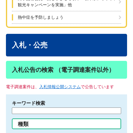
観光キャンペーンを実施」他
熱中症を予防しましょう
本
文
入札・公売
入札公告の検索 （電子調達案件以外）
電子調達案件は、
入札情報公開システム
で公告しています
キーワード検索
検
索
す
種類
る