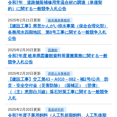
令和7年 道路舗装補修用常温合材の調達（単価契
約）に関する一般競争入札公告
2025年2月21日更新
岐阜農林事務所
【建設工事】県営かんがい排水事業（保全合理化型）
各務用水四期地区 第8号工事に関する一般競争入札
公告
2025年2月20日更新
図書館
令和7年度 岐阜県図書館資料等運搬業務に関する一般
競争入札公告
2025年2月20日更新
恵那土木事務所
【建設工事】交工第43－A010－082－補2号/公共 防
災・安全交付金（災害防除）（国補正）（翌債）
（（主）恵那白川線）落石対策工事に関する一般競争
入札
2025年2月20日更新
畜産研究所
令和7年度子豚用飼料（人工乳前期飼料、人工乳後期