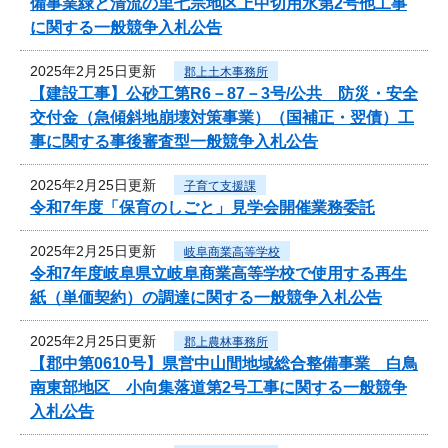
備事業緑と清流の里七宗地区上中切用水第2号他工事
に関する一般競争入札公告
2025年2月25日更新
郡上土木事務所
【建設工事】公砂工第R6－87－3号/公共 防災・安全
交付金（急傾斜地崩壊対策事業）（国補正・翌債）工
事に関する事後審査型一般競争入札公告
2025年2月25日更新
子育て支援課
令和7年度「保育のしごと」見学会開催業務委託
2025年2月25日更新
岐阜商業高等学校
令和7年度岐阜県立岐阜商業高等学校で使用する再生
紙（単価契約）の調達に関する一般競争入札公告
2025年2月25日更新
郡上農林事務所
【郡中第0610号】県営中山間地域総合整備事業 白鳥
南東部地区 小向集落道第2号工事に関する一般競争
入札公告