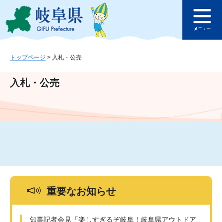
ペ
メ
このページの本文へ
ー
ニ
メ
ジ
ュ
ニ
の
ー
ュ
先
を
ー
頭
飛
トップページ
>
入札・公売
で
ば
す
し
入札・公売
。
て
本
文
へ
重要なお知らせ
知事記者会見「楽しすぎるぞ岐阜！岐阜県アウトドア