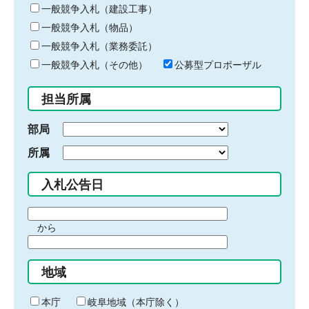
キ
一般競争入札（建設工事）
ー
一般競争入札（物品）
ワ
一般競争入札（業務委託）
ー
ド
一般競争入札（その他）
公募型プロポーザル
を
入
担当所属
力
部局
所属
入札公告日
期
から
間
期
の
間
始
地域
の
ま
終
り
わ
本庁
岐阜地域（本庁除く）