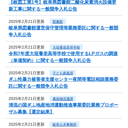
【岐図工第1号】岐阜県図書館二酸化炭素消火設備更
新工事に関する一般競争入札公告
2025年2月21日更新
図書館
岐阜県図書館運営保守管理等業務委託に関する一般競
争入札公告
2025年2月21日更新
大垣養老高等学校
令和7年度大垣養老高等学校で使用するLPガスの調達
（単価契約）に関する一般競争入札公告
2025年2月21日更新
子ども家庭課
ぎふ性暴力被害者支援センター夜間等電話相談業務委
託に関する一般競争入札公告
2025年2月21日更新
農産物流通課
清流の国ぎふ地産地消運動推進事業委託業務プロポー
ザル募集【選定結果】
2025年2月21日更新
岐阜土木事務所