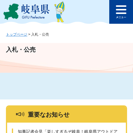
ペ
メ
このページの本文へ
ー
ニ
メ
ジ
ュ
ニ
の
ー
ュ
先
を
ー
頭
飛
トップページ
>
入札・公売
で
ば
す
し
入札・公売
。
て
本
文
へ
重要なお知らせ
知事記者会見「楽しすぎるぞ岐阜！岐阜県アウトドア