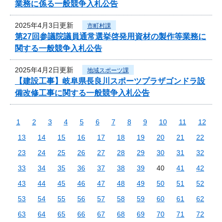
業務に係る一般競争入札公告
2025年4月3日更新
市町村課
第27回参議院議員通常選挙啓発用資材の製作等業務に
関する一般競争入札公告
2025年4月2日更新
地域スポーツ課
【建設工事】岐阜県長良川スポーツプラザゴンドラ設
備改修工事に関する一般競争入札公告
1
2
3
4
5
6
7
8
9
10
11
12
13
14
15
16
17
18
19
20
21
22
23
24
25
26
27
28
29
30
31
32
33
34
35
36
37
38
39
40
41
42
43
44
45
46
47
48
49
50
51
52
53
54
55
56
57
58
59
60
61
62
63
64
65
66
67
68
69
70
71
72