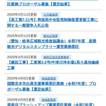
託業務プロポーザル募集【選定結果】
2025年4月11日更新
公共建築課
【高工第7-11号】寿楽苑中央監視制御装置更新工事に
関する一般競争入札公告
2025年4月11日更新
観光企画課
（愛知・岐阜広域観光推進協議会）令和7年度 産業
観光デジタルスタンプラリー運営業務委託
2025年4月10日更新
東部広域水道事務所
【建設工事】工東第3-2号/中津川浄水場1系ろ過池修繕
工事
2025年4月8日更新
地域産業課
国際見本市出展支援事業委託業務（令和7年度）プロ
ポーザル募集【選定結果】
2025年4月8日更新
地域産業課
県産品ブラッシュアップ事業委託業務（令和7年度）