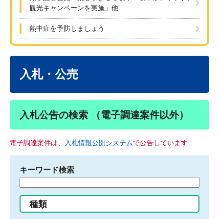
観光キャンペーンを実施」他
熱中症を予防しましょう
本
文
入札・公売
入札公告の検索 （電子調達案件以外）
電子調達案件は、
入札情報公開システム
で公告しています
キーワード検索
検
索
す
種類
る