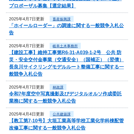
プロポーザル募集【選定結果】
2025年4月7日更新
畜産振興課
「ホイールローダー」の調達に関する一般競争入札公
告
2025年4月7日更新
岐阜土木事務所
【建設工事】維持工事第R6-31-A039-1-2号 公共 防
災・安全交付金事業（交通安全）（国補正）（翌債）
長良川サイクリングモデルルート整備工事に関する一
般競争入札公告
2025年4月7日更新
林政課
令和7年度空中写真撮影及びデジタルオルソ作成委託
業務に関する一般競争入札公告
2025年4月4日更新
公共建築課
【教工第7-10号】大垣工業高等学校工業化学科棟配管
改修工事に関する一般競争入札公告