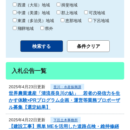
り
西濃（大垣）地域
揖斐地域
中濃（美濃）地域
郡上地域
可茂地域
東濃（多治見）地域
恵那地域
下呂地域
飛騨地域
県外
入札公告一覧
2025年4月23日更新
里川・水産振興課
世界農業遺産「清流長良川の鮎」 若者の発信力を生
かす体験×PRプログラム企画・運営等業務プロポーザ
ル募集【選定結果】
2025年4月22日更新
下呂土木事務所
【建設工事】県単 MEを活用した道路点検・維持修繕