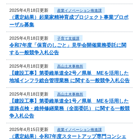
2025年4月18日更新
産業イノベーション推進課
（選定結果）起業家精神育成プロジェクト事業プロポ
ーザル募集
2025年4月18日更新
子育て支援課
令和7年度「保育のしごと」見学会開催業務委託に関
する一般競争入札公告
2025年4月18日更新
高山土木事務所
【建設工事】第委維単道全2号／県単 MEを活用した
地域インフラ総合管理業務 に関する一般競争入札公告
2025年4月18日更新
高山土木事務所
【建設工事】第委維単道全1号／県単 MEを活用した
道路点検・維持修繕業務（全面委託） に関する一般競
争入札公告
2025年4月15日更新
産業イノベーション推進課
（選定結果）令和7年度スタートアップ専門コンシェ