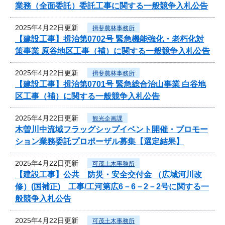
業務（全面委託）委託工事に関する一般競争入札公告
2025年4月22日更新
揖斐農林事務所
【建設工事】揖治第0702号 緊急機能強化・老朽化対
策事業 原谷地区工事（補）に関する一般競争入札公告
2025年4月22日更新
揖斐農林事務所
【建設工事】揖治第0701号 緊急総合治山事業 白谷地
区工事（補）に関する一般競争入札公告
2025年4月22日更新
観光企画課
木曽川中流域フラッグシップイベント開催・プロモー
ション業務委託プロポーザル募集【選定結果】
2025年4月22日更新
可茂土木事務所
【建設工事】公共 防災・安全交付金 （広域河川改
修）(国補正) 工事/工河第広6－6－2－2号に関する一
般競争入札公告
2025年4月22日更新
可茂土木事務所