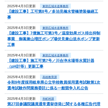
2025年4月3日更新
東部広域水道事務所
【建設工事】工可第8号／多治見橋水管橋塗装修繕工
事
2025年4月3日更新
東部広域水道事務所
【建設工事】7債施工可第3号／温室効果ガス排出抑制
事業 御嵩兼山増圧ポンプ場伏見兼山送水ポンプ更新
工事
2025年4月3日更新
東部広域水道事務所
【建設工事】施工可第7号／川合浄水場等水質計器
（pH計等）更新工事
2025年4月3日更新
高校教育課
令和9年度採用岐阜県公立学校教員採用選考試験第1次
選考試験作問業務委託に係る一般競争入札公告
2025年4月3日更新
市町村課
第27回参議院議員通常選挙啓発に関する各種広告代理