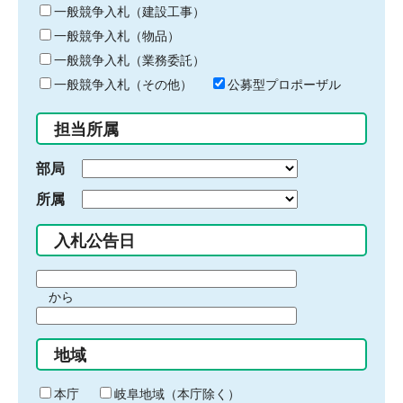
キ
一般競争入札（建設工事）
ー
一般競争入札（物品）
ワ
一般競争入札（業務委託）
ー
ド
一般競争入札（その他）
公募型プロポーザル
を
入
担当所属
力
部局
所属
入札公告日
期
から
間
期
の
間
始
地域
の
ま
終
り
わ
本庁
岐阜地域（本庁除く）