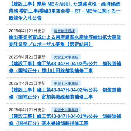
【建設工事】県単 MEを活用した道路点検・維持修繕
業務 委託工事/委維3単第全委－R7－ME号に関する一
般競争入札公告
2025年4月21日更新
農産物流通課
輸出事業者育成による県産農畜水産物等輸出拡大事業
委託業務プロポーザル募集【選定結果】
2025年4月21日更新
美濃土木事務所
【建設工事】維工第43-047H-04-03号/公共 舗装道補
修（国補正分）勝山山田線舗装補修工事
2025年4月21日更新
美濃土木事務所
【建設工事】維工第43-047H-04-02号/公共 舗装道補
修（国補正分）富加美濃線舗装補修工事
2025年4月21日更新
美濃土木事務所
【建設工事】維工第43-047H-04-01号/公共 舗装道補
修（国補正分）関本巣線舗装補修工事