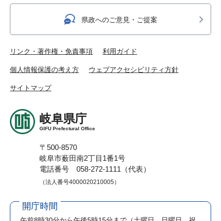
県政へのご意見・ご提案
リンク・著作権・免責事項
利用ガイド
個人情報保護の考え方
ウェブアクセシビリティ方針
サイトマップ
岐阜県庁
GIFU Prefectural Office
〒500-8570
岐阜市薮田南2丁目1番1号
電話番号 058-272-1111（代表）
（法人番号4000020210005）
開庁時間
午前8時30分から午後5時15分まで
（土曜日、日曜日、祝