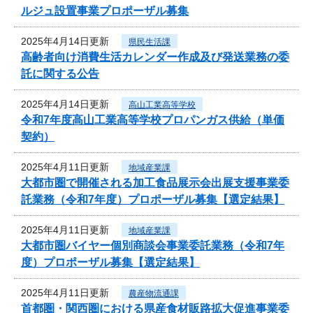
ルジュ設置事業プロポーザル募集
2025年4月14日更新
県民生活課
高齢者向け消費生活カレンダー作成及び発送業務の委
託に関する公告
2025年4月14日更新
高山工業高等学校
令和7年度高山工業高等学校プロパンガス供給（単価
契約）
2025年4月11日更新
地域産業課
大都市圏で開催される加工食品展示会出展支援事業委
託業務（令和7年度）プロポーザル募集【選定結果】
2025年4月11日更新
地域産業課
大都市圏バイヤー個別商談会事業委託業務（令和7年
度）プロポーザル募集【選定結果】
2025年4月11日更新
農産物流通課
首都圏・関西圏における県産食材販路拡大促進事業委