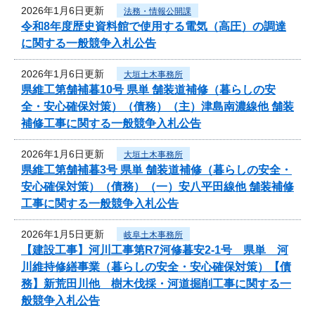
2026年1月6日更新
法務・情報公開課
令和8年度歴史資料館で使用する電気（高圧）の調達
に関する一般競争入札公告
2026年1月6日更新
大垣土木事務所
県維工第舗補暮10号 県単 舗装道補修（暮らしの安
全・安心確保対策）（債務）（主）津島南濃線他 舗装
補修工事に関する一般競争入札公告
2026年1月6日更新
大垣土木事務所
県維工第舗補暮3号 県単 舗装道補修（暮らしの安全・
安心確保対策）（債務）（一）安八平田線他 舗装補修
工事に関する一般競争入札公告
2026年1月5日更新
岐阜土木事務所
【建設工事】河川工事第R7河修暮安2-1号 県単 河
川維持修繕事業（暮らしの安全・安心確保対策）【債
務】新荒田川他 樹木伐採・河道掘削工事に関する一
般競争入札公告