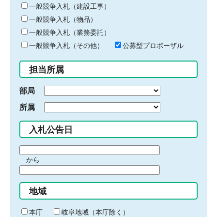
キ
一般競争入札（建設工事）
ー
一般競争入札（物品）
ワ
一般競争入札（業務委託）
ー
ド
一般競争入札（その他）
公募型プロポーザル
を
入
担当所属
力
部局
所属
入札公告日
期
から
間
期
の
間
始
地域
の
ま
終
り
わ
本庁
岐阜地域（本庁除く）