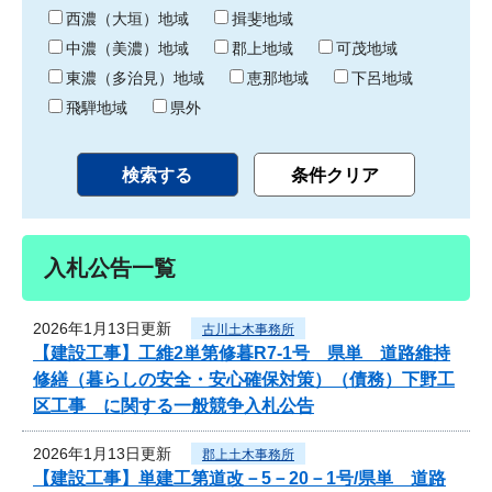
り
西濃（大垣）地域
揖斐地域
中濃（美濃）地域
郡上地域
可茂地域
東濃（多治見）地域
恵那地域
下呂地域
飛騨地域
県外
入札公告一覧
2026年1月13日更新
古川土木事務所
【建設工事】工維2単第修暮R7-1号 県単 道路維持
修繕（暮らしの安全・安心確保対策）（債務）下野工
区工事 に関する一般競争入札公告
2026年1月13日更新
郡上土木事務所
【建設工事】単建工第道改－5－20－1号/県単 道路