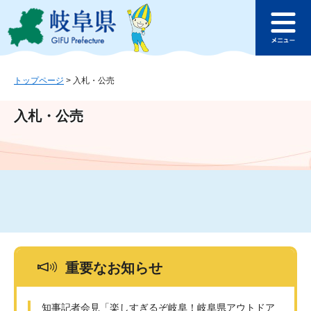
ペ
メ
このページの本文へ
ー
ニ
メ
ジ
ュ
ニ
の
ー
ュ
先
を
ー
頭
飛
トップページ
>
入札・公売
で
ば
す
し
入札・公売
。
て
本
文
へ
重要なお知らせ
知事記者会見「楽しすぎるぞ岐阜！岐阜県アウトドア