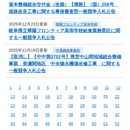
資本整備総合交付金（改築）【債務】（国）256号
道路改良工事に関する事後審査型一般競争入札公告
2025年12月22日更新
華陽フロンティア高等学校
岐阜県立華陽フロンティア高等学校給食業務委託に関
する一般競争入札公告
2025年12月19日更新
中濃農林事務所
【取消し】【中中第0702号】県営中山間地域総合整備
事業 美濃関地区 中央揚水機場改修工事 に関する
一般競争入札公告
1
2
3
4
5
6
7
8
9
10
11
12
13
14
15
16
17
18
19
20
21
22
23
24
25
26
27
28
29
30
31
32
33
34
35
36
37
38
39
40
41
42
43
44
45
46
47
48
49
50
51
52