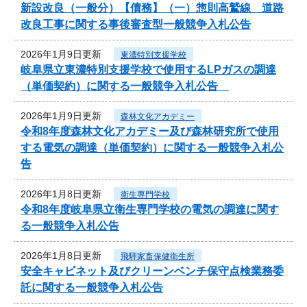
新設改良（一般分）【債務】（一）惣則高鷲線 道路
改良工事に関する事後審査型一般競争入札公告
2026年1月9日更新
東濃特別支援学校
岐阜県立東濃特別支援学校で使用するLPガスの調達
（単価契約）に関する一般競争入札公告
2026年1月9日更新
森林文化アカデミー
令和8年度森林文化アカデミー及び森林研究所で使用
する電気の調達（単価契約）に関する一般競争入札公
告
2026年1月8日更新
衛生専門学校
令和8年度岐阜県立衛生専門学校の電気の調達に関す
る一般競争入札公告
2026年1月8日更新
飛騨家畜保健衛生所
安全キャビネット及びクリーンベンチ保守点検業務委
託に関する一般競争入札公告