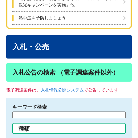
観光キャンペーンを実施」他
熱中症を予防しましょう
本
文
入札・公売
入札公告の検索 （電子調達案件以外）
電子調達案件は、
入札情報公開システム
で公告しています
キーワード検索
検
索
す
種類
る