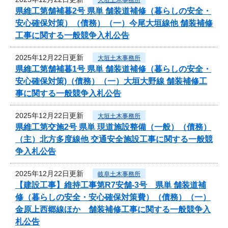
県維工第舗補暮2号 県単 舗装道補修（暮らしの安全・
安心確保対策）（債務）（一）今尾大垣線他 舗装補修
工事に関する一般競争入札公告
2025年12月22日更新
大垣土木事務所
県維工第舗補暮1号 県単 舗装道補修（暮らしの安全・
安心確保対策)（債務）（一）大垣大野線 舗装補修工
事に関する一般競争入札公告
2025年12月22日更新
大垣土木事務所
県維工第交施2号 県単 現道施設整備（一般）（債務）
（主）北方多度線他 交通安全施設工事に関する一般競
争入札公告
2025年12月22日更新
岐阜土木事務所
【建設工事】維持工事第R7安舗-3号 県単 舗装道補
修（暮らしの安全・安心確保対策費）（債務）（一）
金原上西郷線ほか 舗装補修工事に関する一般競争入
札公告