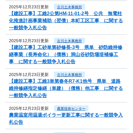
2025年12月23日更新
古川土木事務所
【建設工事】工維2公第HM-11-01-2号 公共 無電柱
化推進計画事業補助（翌債）本町工区工事 に関する
一般競争入札公告
2025年12月23日更新
古川土木事務所
【建設工事】工砂単第砂修長-3号 県単 砂防維持修
繕事業（長寿命化）（債務）洞山谷砂防堰堤補修工
事 に関する一般競争入札公告
2025年12月23日更新
古川土木事務所
【建設工事】工維3単第春冬R7-K1他号 県単 道路
維持修繕指定修繕（単建）（債務）他工事 に関する
一般競争入札公告
2025年12月23日更新
農業技術センター
農業温室用温湯ボイラー更新工事に関する一般競争入
札公告