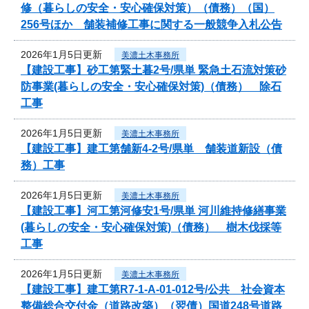
修（暮らしの安全・安心確保対策）（債務）（国）
256号ほか 舗装補修工事に関する一般競争入札公告
2026年1月5日更新
美濃土木事務所
【建設工事】砂工第緊土暮2号/県単 緊急土石流対策砂
防事業(暮らしの安全・安心確保対策)（債務） 除石
工事
2026年1月5日更新
美濃土木事務所
【建設工事】建工第舗新4-2号/県単 舗装道新設（債
務）工事
2026年1月5日更新
美濃土木事務所
【建設工事】河工第河修安1号/県単 河川維持修繕事業
(暮らしの安全・安心確保対策)（債務） 樹木伐採等
工事
2026年1月5日更新
美濃土木事務所
【建設工事】建工第R7-1-A-01-012号/公共 社会資本
整備総合交付金（道路改築）（翌債）国道248号道路