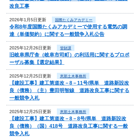
改良工事
2026年1月5日更新
国際たくみアカデミー
令和8年度国際たくみアカデミーで使用する電気の調
達（単価契約）に関する一般競争入札公告
2025年12月26日更新
管財課
旧岐阜県庁舎（岐阜市司町）の利活用に関するプロポ
ーザル募集【選定結果】
2025年12月25日更新
恵那土木事務所
【建設工事】建工第道改－8－11号/県単 道路新設改
良（債務）（主）豊田明智線 道路改良工事に関する
一般競争入札
2025年12月25日更新
恵那土木事務所
【建設工事】建工第道改－8－8号/県単 道路新設改
良（債務）（国）418号 道路改良工事に関する一般
競争入札