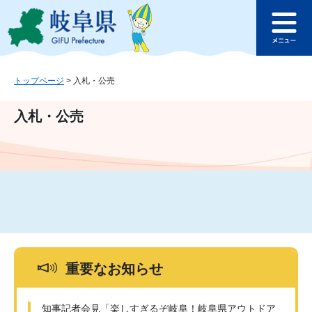
ペ
メ
このページの本文へ
ー
ニ
メ
ジ
ュ
ニ
の
ー
ュ
先
を
ー
頭
飛
トップページ
>
入札・公売
で
ば
す
し
入札・公売
。
て
本
文
へ
重要なお知らせ
知事記者会見「楽しすぎるぞ岐阜！岐阜県アウトドア