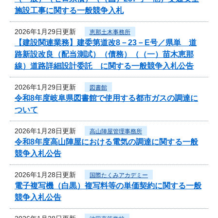
施設工事に関する一般競争入札
2026年1月29日更新
恵那土木事務所
【建設関連業務】建委第道改8－23－E号／県単 道
路新設改良（配当測試）（債務）（（一）苗木恵那
線）道路詳細設計委託 に関する一般競争入札公告
2026年1月29日更新
図書館
令和8年度岐阜県図書館で使用する都市ガスの調達に
ついて
2026年1月28日更新
高山陣屋管理事務所
令和8年度高山陣屋における電気の調達に関する一般
競争入札公告
2026年1月28日更新
国際たくみアカデミー
電子複写機（白黒）複写料等の単価契約に関する一般
競争入札公告