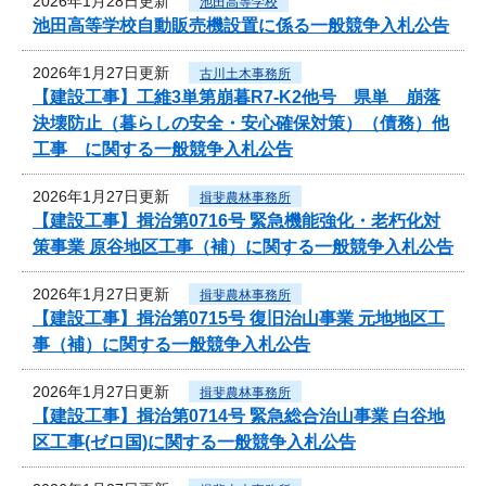
2026年1月28日更新
池田高等学校
池田高等学校自動販売機設置に係る一般競争入札公告
2026年1月27日更新
古川土木事務所
【建設工事】工維3単第崩暮R7-K2他号 県単 崩落
決壊防止（暮らしの安全・安心確保対策）（債務）他
工事 に関する一般競争入札公告
2026年1月27日更新
揖斐農林事務所
【建設工事】揖治第0716号 緊急機能強化・老朽化対
策事業 原谷地区工事（補）に関する一般競争入札公告
2026年1月27日更新
揖斐農林事務所
【建設工事】揖治第0715号 復旧治山事業 元地地区工
事（補）に関する一般競争入札公告
2026年1月27日更新
揖斐農林事務所
【建設工事】揖治第0714号 緊急総合治山事業 白谷地
区工事(ゼロ国)に関する一般競争入札公告