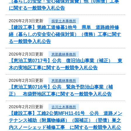
（暮らしの安全・安心確保対策費）他（0県債）工事
に関する一般競争入札公告
2026年2月3日更新
揖斐土木事務所
【建設工事】第維工道修暮1他号 県単 道路維持修
繕（暮らしの安全安心確保対策）（債務）工事に関す
る一般競争入札公告
2026年2月3日更新
恵那農林事務所
【恵治工第0717号】公共 復旧治山事業（補正） 東
木の実地区工事に関する一般競争入札公告
2026年2月3日更新
恵那農林事務所
【恵治工第0716号】公共 緊急予防治山事業（補
正） 布袋野地区工事に関する一般競争入札公告
2026年2月2日更新
古川土木事務所
【建設工事】工維2公第MFH11-01号 公共 道路メン
テナンス補助（附属物修繕）（国補正）（翌債）巣之
内スノーシェッド補修工事 に関する一般競争入札公