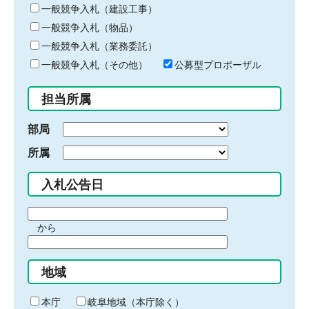
キ
一般競争入札（建設工事）
ー
一般競争入札（物品）
ワ
一般競争入札（業務委託）
ー
ド
一般競争入札（その他）
公募型プロポーザル
を
入
担当所属
力
部局
所属
入札公告日
期
から
間
期
の
間
始
地域
の
ま
終
り
わ
本庁
岐阜地域（本庁除く）