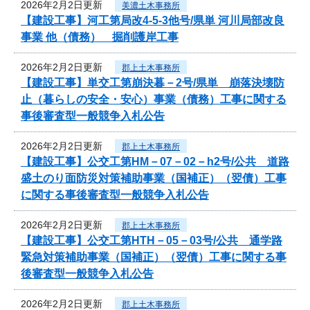
2026年2月2日更新
美濃土木事務所
【建設工事】河工第局改4-5-3他号/県単 河川局部改良
事業 他（債務） 掘削護岸工事
2026年2月2日更新
郡上土木事務所
【建設工事】単交工第崩決暮－2号/県単 崩落決壊防
止（暮らしの安全・安心）事業（債務）工事に関する
事後審査型一般競争入札公告
2026年2月2日更新
郡上土木事務所
【建設工事】公交工第HM－07－02－h2号/公共 道路
盛土のり面防災対策補助事業（国補正）（翌債）工事
に関する事後審査型一般競争入札公告
2026年2月2日更新
郡上土木事務所
【建設工事】公交工第HTH－05－03号/公共 通学路
緊急対策補助事業（国補正）（翌債）工事に関する事
後審査型一般競争入札公告
2026年2月2日更新
郡上土木事務所