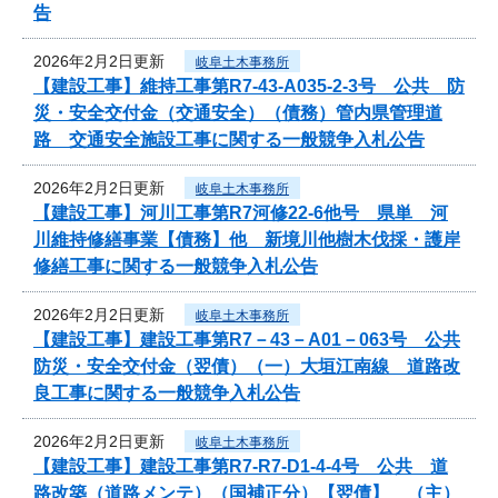
告
2026年2月2日更新
岐阜土木事務所
【建設工事】維持工事第R7-43-A035-2-3号 公共 防
災・安全交付金（交通安全）（債務）管内県管理道
路 交通安全施設工事に関する一般競争入札公告
2026年2月2日更新
岐阜土木事務所
【建設工事】河川工事第R7河修22-6他号 県単 河
川維持修繕事業【債務】他 新境川他樹木伐採・護岸
修繕工事に関する一般競争入札公告
2026年2月2日更新
岐阜土木事務所
【建設工事】建設工事第R7－43－A01－063号 公共
防災・安全交付金（翌債）（一）大垣江南線 道路改
良工事に関する一般競争入札公告
2026年2月2日更新
岐阜土木事務所
【建設工事】建設工事第R7-R7-D1-4-4号 公共 道
路改築（道路メンテ）（国補正分）【翌債】 （主）