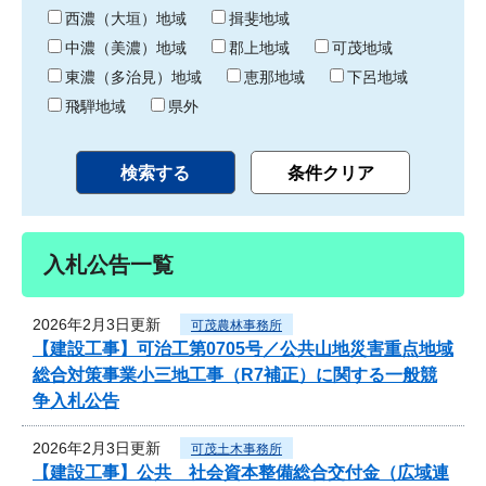
り
西濃（大垣）地域
揖斐地域
中濃（美濃）地域
郡上地域
可茂地域
東濃（多治見）地域
恵那地域
下呂地域
飛騨地域
県外
入札公告一覧
2026年2月3日更新
可茂農林事務所
【建設工事】可治工第0705号／公共山地災害重点地域
総合対策事業小三地工事（R7補正）に関する一般競
争入札公告
2026年2月3日更新
可茂土木事務所
【建設工事】公共 社会資本整備総合交付金（広域連