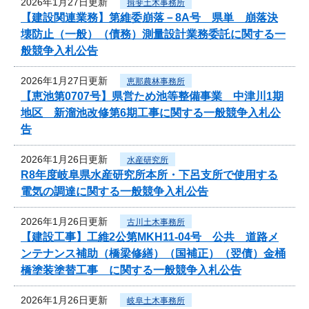
2026年1月27日更新
揖斐土木事務所
【建設関連業務】第維委崩落－8A号 県単 崩落決
壊防止（一般）（債務）測量設計業務委託に関する一
般競争入札公告
2026年1月27日更新
恵那農林事務所
【恵池第0707号】県営ため池等整備事業 中津川1期
地区 新溜池改修第6期工事に関する一般競争入札公
告
2026年1月26日更新
水産研究所
R8年度岐阜県水産研究所本所・下呂支所で使用する
電気の調達に関する一般競争入札公告
2026年1月26日更新
古川土木事務所
【建設工事】工維2公第MKH11-04号 公共 道路メ
ンテナンス補助（橋梁修繕）（国補正）（翌債）金桶
橋塗装塗替工事 に関する一般競争入札公告
2026年1月26日更新
岐阜土木事務所