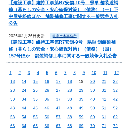
【建設工事】維持工事第R7安舗-10号 県単 舗装道補
修（暮らしの安全・安心確保対策）（債務）（一）下
中屋笠松線ほか 舗装補修工事に関する一般競争入札
公告
2026年1月26日更新
岐阜土木事務所
【建設工事】維持工事第R7安舗-9号 県単 舗装道補
修（暮らしの安全・安心確保対策）（債務）（国）
157号ほか 舗装補修工事に関する一般競争入札公告
1
2
3
4
5
6
7
8
9
10
11
12
13
14
15
16
17
18
19
20
21
22
23
24
25
26
27
28
29
30
31
32
33
34
35
36
37
38
39
40
41
42
43
44
45
46
47
48
49
50
51
52
53
54
55
56
57
58
59
60
61
62
63
64
65
66
67
68
69
70
71
72