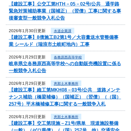
【建設工事】公交工第HTH－05－02号/公共 通学路
緊急対策補助事業（国補正）（翌債）工事に関する事
後審査型一般競争入札公告
2026年1月30日更新
水道企業課
【建設工事】8債施工B2第1号／大容量送水管整備事
業 シールド（瑞浪市土岐町地内）工事
2026年1月29日更新
各務原西高等学校
岐阜県立各務原西高等学校への自動販売機設置に係る
一般競争入札公告
2026年1月29日更新
恵那土木事務所
【建設工事】維工第MKH08－03号/公共 道路メンテ
ナンス補助（橋梁補修）（国補正）（翌債）（（国）
257号）平木橋補修工事に関する一般競争入札
2026年1月29日更新
恵那土木事務所
【建設工事】交工第現施－Z1号/県単 現道施設整備
（一般）（ゼロ県債）（（国）257号 他）交通安全