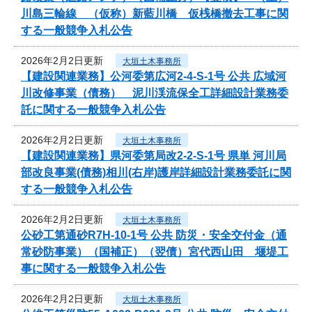
川島三輪線 （仮称）新藍川橋 仮桟橋撤去工事に関
する一般競争入札公告
2026年2月2日更新
大垣土木事務所
【建設関連業務】公河委第広河2-4-S-1号 公共 広域河
川改修事業（債務） 泥川渓流保全工詳細設計業務委
託に関する一般競争入札公告
2026年2月2日更新
大垣土木事務所
【建設関連業務】県河委第局改2-2-S-1号 県単 河川局
部改良事業(債務)相川(右岸)護岸詳細設計業務委託に関
する一般競争入札公告
2026年2月2日更新
大垣土木事務所
公砂工第通砂R7H-10-1号 公共 防災・安全交付金（通
常砂防事業）（国補正）（翌債）宮代西山田 堰堤工
事に関する一般競争入札公告
2026年2月2日更新
大垣土木事務所