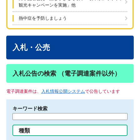
観光キャンペーンを実施」他
熱中症を予防しましょう
本
文
入札・公売
入札公告の検索 （電子調達案件以外）
電子調達案件は、
入札情報公開システム
で公告しています
キーワード検索
検
索
す
種類
る