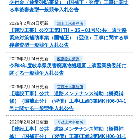
交付金（通常砂防事業）（国補正・翌債）工事に関す
る事後審査型一般競争入札公告
2026年2月24日更新
郡上土木事務所
【建設工事】公交工第HTH－05－01号/公共 通学路
緊急対策補助事業（国補正）（翌債）工事に関する事
後審査型一般競争入札公告
2026年2月24日更新
廃棄物対策課
令和8年度岐阜県災害廃棄物処理図上演習業務委託に
関する一般競争入札公告
2026年2月24日更新
可茂土木事務所
【建設工事】公共 道路メンテナンス補助（橋梁補
修）（国補正分）（翌債）工事/工維3第MKH06-04-1
号に関する一般競争入札公告
2026年2月24日更新
可茂土木事務所
【建設工事】公共 道路メンテナンス補助（橋梁補
修）（国補正分）（翌債）工事/工維3第MKH06-01-1