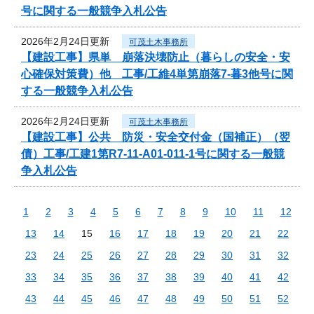
号に関する一般競争入札公告
2026年2月24日更新
可茂土木事務所
【建設工事】県単 崩落決壊防止（暮らしの安全・安
心確保対策費）他 工事/工維4単第崩落7-暮3他号に関
する一般競争入札公告
2026年2月24日更新
可茂土木事務所
【建設工事】公共 防災・安全交付金（国補正）（翌
債）工事/工建1第R7-11-A01-011-1号に関する一般競
争入札公告
1
2
3
4
5
6
7
8
9
10
11
12
13
14
15
16
17
18
19
20
21
22
23
24
25
26
27
28
29
30
31
32
33
34
35
36
37
38
39
40
41
42
43
44
45
46
47
48
49
50
51
52