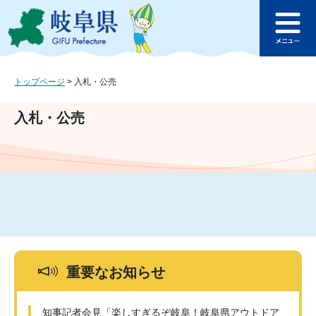
ペ
メ
このページの本文へ
ー
ニ
メ
ジ
ュ
ニ
の
ー
ュ
先
を
ー
頭
飛
トップページ
>
入札・公売
で
ば
す
し
入札・公売
。
て
本
文
へ
重要なお知らせ
知事記者会見「楽しすぎるぞ岐阜！岐阜県アウトドア