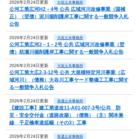
2026年2月24日更新
大垣土木事務所
公河工第広河H2－4号 公共 広域河川改修事業（国補
正）（翌債）泥川掘削護岸工事に関する一般競争入札
公告
2026年2月24日更新
大垣土木事務所
公河工第広河2－1－2号 公共 広域河川改修事業（翌
債）杭瀬川掘削護岸工事に関する一般競争入札公告
2026年2月24日更新
大垣土木事務所
公河工第大広2-3-12号 公共 大規模特定河川事業（広
域河川）（債務）大谷川工事ヤード整備工工事に関す
る一般競争入札公告
2026年2月24日更新
美濃土木事務所
【建設工事】建工第道改11-A01-007-3号/公共 防
災・安全交付金（道路改築）（債務）（主）関本巣
線 千疋橋車道拡幅（その3）工事
2026年2月24日更新
美濃土木事務所