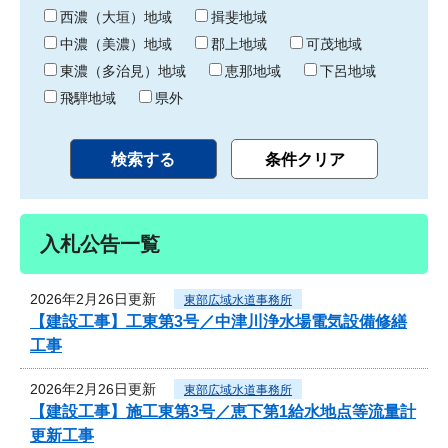
り
西濃（大垣）地域
揖斐地域
中濃（美濃）地域
郡上地域
可茂地域
東濃（多治見）地域
恵那地域
下呂地域
飛騨地域
県外
入札公告一覧
2026年2月26日更新
東部広域水道事務所
【建設工事】工東第3号／中津川浄水場電気設備修繕
工事
2026年2月26日更新
東部広域水道事務所
【建設工事】施工東第3号／恵下第1給水地点等流量計
更新工事