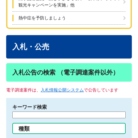
観光キャンペーンを実施」他
熱中症を予防しましょう
本
文
入札・公売
入札公告の検索 （電子調達案件以外）
電子調達案件は、
入札情報公開システム
で公告しています
キーワード検索
検
索
す
種類
る