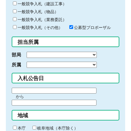
キ
一般競争入札（建設工事）
ー
一般競争入札（物品）
ワ
一般競争入札（業務委託）
ー
ド
一般競争入札（その他）
公募型プロポーザル
を
入
担当所属
力
部局
所属
入札公告日
期
から
間
期
の
間
始
地域
の
ま
終
り
わ
本庁
岐阜地域（本庁除く）