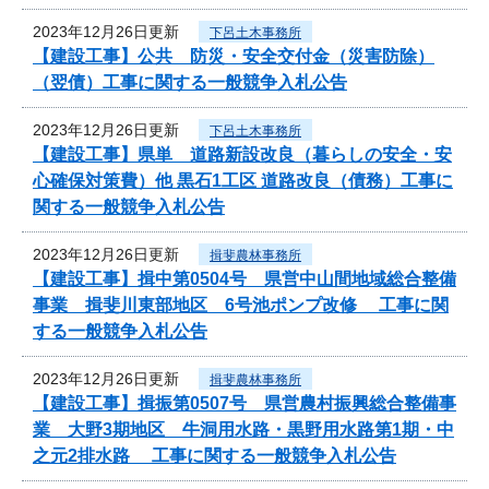
2023年12月26日更新
下呂土木事務所
【建設工事】公共 防災・安全交付金（災害防除）
（翌債）工事に関する一般競争入札公告
2023年12月26日更新
下呂土木事務所
【建設工事】県単 道路新設改良（暮らしの安全・安
心確保対策費）他 黒石1工区 道路改良（債務）工事に
関する一般競争入札公告
2023年12月26日更新
揖斐農林事務所
【建設工事】揖中第0504号 県営中山間地域総合整備
事業 揖斐川東部地区 6号池ポンプ改修 工事に関
する一般競争入札公告
2023年12月26日更新
揖斐農林事務所
【建設工事】揖振第0507号 県営農村振興総合整備事
業 大野3期地区 牛洞用水路・黒野用水路第1期・中
之元2排水路 工事に関する一般競争入札公告