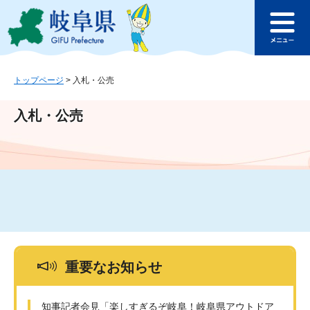
ペ
メ
このページの本文へ
ー
ニ
メ
ジ
ュ
ニ
の
ー
ュ
先
を
ー
頭
飛
トップページ
>
入札・公売
で
ば
す
し
入札・公売
。
て
本
文
へ
重要なお知らせ
知事記者会見「楽しすぎるぞ岐阜！岐阜県アウトドア