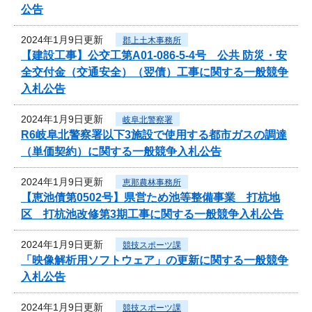
公告
2024年1月9日更新
郡上土木事務所
【建設工事】公交工第A01-086-5-4号 公共 防災・安
全交付金（交通安全）（翌債）工事に関する一般競争
入札公告
2024年1月9日更新
岐阜北警察署
R6岐阜北警察署以下3施設で使用する都市ガスの調達
（単価契約）に関する一般競争入札公告
2024年1月9日更新
恵那農林事務所
【恵池債第0502号】県営ため池等整備事業 打杭地
区 打杭池改修第3期工事に関する一般競争入札公告
2024年1月9日更新
競技スポーツ課
「映像解析用ソフトウェア」の更新に関する一般競争
入札公告
2024年1月9日更新
競技スポーツ課