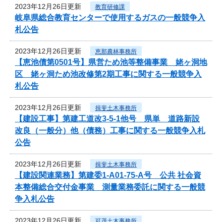
2023年12月26日更新
教育研修課
岐阜県総合教育センターで使用するガスの一般競争入
札公告
2023年12月26日更新
恵那農林事務所
【恵池債第0501号】県営ため池等整備事業 姥ヶ洞地
区 姥ヶ洞ため池改修第2期工事に関する一般競争入
札公告
2023年12月26日更新
揖斐土木事務所
【建設工事】第建工道改3-5-1他号 県単 道路新設
改良（一般分）他（債務）工事に関する一般競争入札
公告
2023年12月26日更新
揖斐土木事務所
【建設関連業務】第建委1-A01-75-A号 公共 社会資
本整備総合交付金事業 測量業務委託に関する一般競
争入札公告
2023年12月26日更新
可茂土木事務所