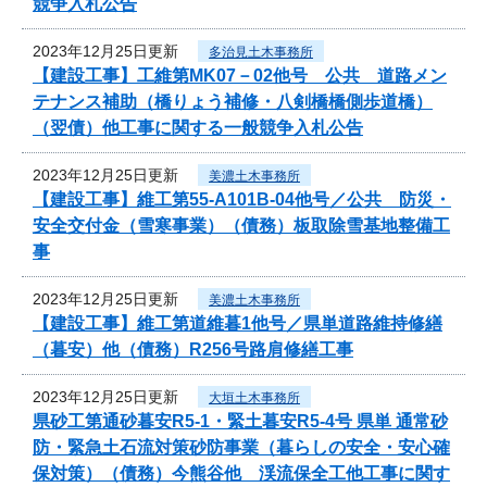
競争入札公告
2023年12月25日更新
多治見土木事務所
【建設工事】工維第MK07－02他号 公共 道路メン
テナンス補助（橋りょう補修・八剣橋橋側歩道橋）
（翌債）他工事に関する一般競争入札公告
2023年12月25日更新
美濃土木事務所
【建設工事】維工第55-A101B-04他号／公共 防災・
安全交付金（雪寒事業）（債務）板取除雪基地整備工
事
2023年12月25日更新
美濃土木事務所
【建設工事】維工第道維暮1他号／県単道路維持修繕
（暮安）他（債務）R256号路肩修繕工事
2023年12月25日更新
大垣土木事務所
県砂工第通砂暮安R5-1・緊土暮安R5-4号 県単 通常砂
防・緊急土石流対策砂防事業（暮らしの安全・安心確
保対策）（債務）今熊谷他 渓流保全工他工事に関す