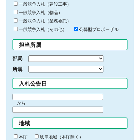
キ
一般競争入札（建設工事）
ー
一般競争入札（物品）
ワ
一般競争入札（業務委託）
ー
ド
一般競争入札（その他）
公募型プロポーザル
を
入
担当所属
力
部局
所属
入札公告日
期
から
間
期
の
間
始
地域
の
ま
終
り
わ
本庁
岐阜地域（本庁除く）