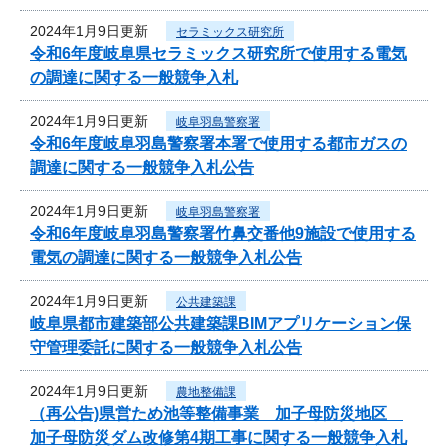
2024年1月9日更新
セラミックス研究所
令和6年度岐阜県セラミックス研究所で使用する電気
の調達に関する一般競争入札
2024年1月9日更新
岐阜羽島警察署
令和6年度岐阜羽島警察署本署で使用する都市ガスの
調達に関する一般競争入札公告
2024年1月9日更新
岐阜羽島警察署
令和6年度岐阜羽島警察署竹鼻交番他9施設で使用する
電気の調達に関する一般競争入札公告
2024年1月9日更新
公共建築課
岐阜県都市建築部公共建築課BIMアプリケーション保
守管理委託に関する一般競争入札公告
2024年1月9日更新
農地整備課
（再公告)県営ため池等整備事業 加子母防災地区
加子母防災ダム改修第4期工事に関する一般競争入札