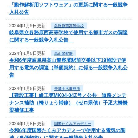
「動作解析用ソフトウェア」の更新に関する一般競争
入札公告
2024年1月9日更新
各務原西高等学校
岐阜県立各務原西高等学校で使用する都市ガスの調達
に関する一般競争入札公告
2024年1月5日更新
高山警察署
令和6年度岐阜県高山警察署駅前交番以下19施設で使
用する電気の調達（単価契約）に係る一般競争入札公
告
2024年1月5日更新
美濃土木事務所
【建設工事】維工第MK04-04Z号／公共 道路メンテ
ナンス補助（橋りょう補修）（ゼロ県債）千疋大橋橋
梁補修工事
2024年1月5日更新
国際たくみアカデミー
令和6年度国際たくみアカデミーで使用する電気の調
達（単価契約）に関する一般競争入札公告