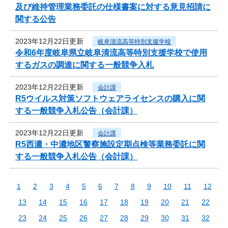
及び維持管理業務委託の仕様書案に対する意見招請に
関する公告
2023年12月22日更新
岐阜清流高等特別支援学校
令和6年度岐阜県立岐阜清流高等特別支援学校で使用
するガスの調達に関する一般競争入札
2023年12月22日更新
会計課
R5ウイルス対策ソフトウェアライセンスの購入に関
する一般競争入札公告（会計課）
2023年12月22日更新
会計課
R5西濃・中濃地区警察施設定期点検等業務委託に関
する一般競争入札公告（会計課）
1
2
3
4
5
6
7
8
9
10
11
12
13
14
15
16
17
18
19
20
21
22
23
24
25
26
27
28
29
30
31
32