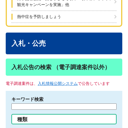
観光キャンペーンを実施」他
熱中症を予防しましょう
本
文
入札・公売
入札公告の検索 （電子調達案件以外）
電子調達案件は、
入札情報公開システム
で公告しています
キーワード検索
検
索
す
種類
る