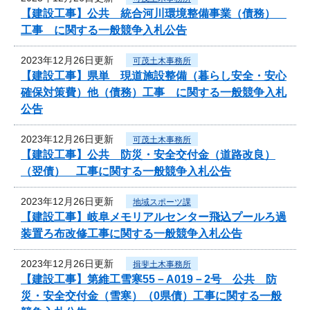
【建設工事】公共 統合河川環境整備事業（債務）
工事 に関する一般競争入札公告
2023年12月26日更新
可茂土木事務所
【建設工事】県単 現道施設整備（暮らし安全・安心
確保対策費）他（債務）工事 に関する一般競争入札
公告
2023年12月26日更新
可茂土木事務所
【建設工事】公共 防災・安全交付金（道路改良）
（翌債） 工事に関する一般競争入札公告
2023年12月26日更新
地域スポーツ課
【建設工事】岐阜メモリアルセンター飛込プールろ過
装置ろ布改修工事に関する一般競争入札公告
2023年12月26日更新
揖斐土木事務所
【建設工事】第維工雪寒55－A019－2号 公共 防
災・安全交付金（雪寒）（0県債）工事に関する一般