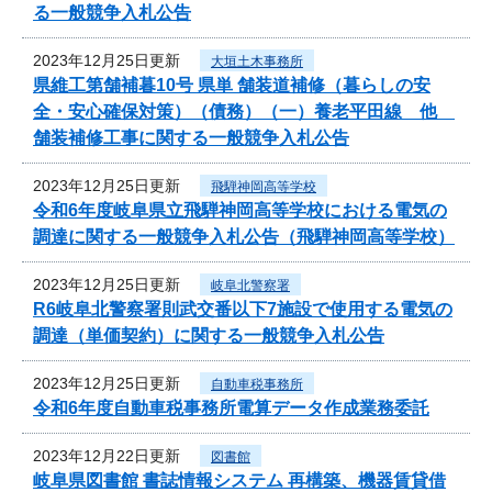
る一般競争入札公告
2023年12月25日更新
大垣土木事務所
県維工第舗補暮10号 県単 舗装道補修（暮らしの安
全・安心確保対策）（債務）（一）養老平田線 他
舗装補修工事に関する一般競争入札公告
2023年12月25日更新
飛騨神岡高等学校
令和6年度岐阜県立飛騨神岡高等学校における電気の
調達に関する一般競争入札公告（飛騨神岡高等学校）
2023年12月25日更新
岐阜北警察署
R6岐阜北警察署則武交番以下7施設で使用する電気の
調達（単価契約）に関する一般競争入札公告
2023年12月25日更新
自動車税事務所
令和6年度自動車税事務所電算データ作成業務委託
2023年12月22日更新
図書館
岐阜県図書館 書誌情報システム 再構築、機器賃貸借