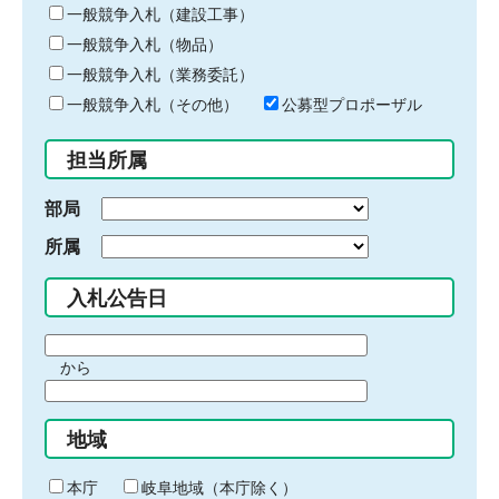
キ
一般競争入札（建設工事）
ー
一般競争入札（物品）
ワ
一般競争入札（業務委託）
ー
ド
一般競争入札（その他）
公募型プロポーザル
を
入
担当所属
力
部局
所属
入札公告日
期
から
間
期
の
間
始
地域
の
ま
終
り
わ
本庁
岐阜地域（本庁除く）