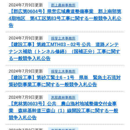
2024年7月9日更新
郡上農林事務所
【郡広第0604号】県営広域農道整備事業 郡上南部第
4期地区 第4工区第83号工事に関する一般競争入札公
告
2024年7月9日更新
揖斐土木事務所
【建設工事】第維工MTH03－02号 公共 道路メンテ
ナンス補助（トンネル修繕）（国補正分）工事に関す
る一般競争入札公告
2024年7月9日更新
揖斐土木事務所
【建設工事】第砂工緊土6－1号 県単 緊急土石流対
策砂防事業工事に関する一般競争入札公告
2024年7月9日更新
恵那農林事務所
【恵林第0603号】公共 農山漁村地域整備交付金事
業 森林基幹道三森山（1）線開設工事に関する一般
競争入札公告