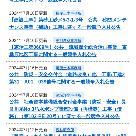
2024年7月16日更新
揖斐土木事務所
【建設工事】第砂工砂メ5-3-1-3号 公共 砂防メンテ
ナンス事業（補助）工事に関する一般競争入札公告
2024年7月16日更新
恵那農林事務所
【恵治工第0609号】公共 流域保全総合治山事業 東
桑原地区工事に関する一般競争入札公告
2024年7月16日更新
可茂土木事務所
公共 防災・安全交付金（道路改良）他 工事/工建2
第31－A01－039他号に関する一般競争入札公告
2024年7月16日更新
流域浄水事務所
公共 社会資本整備総合交付金事業（防災・安全）長
良川系No.3汚水ポンプ電気設備（再構築）工事（債
務）（第102-PE-20号）に関する一般競争入札公告
2024年7月12日更新
森林研究所