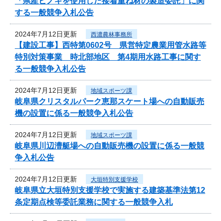
「県産ヒノキを使用した接着重ね材の製造委託」に関
する一般競争入札公告
2024年7月12日更新
西濃農林事務所
【建設工事】西特第0602号 県営特定農業用管水路等
特別対策事業 時北部地区 第4期用水路工事に関す
る一般競争入札公告
2024年7月12日更新
地域スポーツ課
岐阜県クリスタルパーク恵那スケート場への自動販売
機の設置に係る一般競争入札公告
2024年7月12日更新
地域スポーツ課
岐阜県川辺漕艇場への自動販売機の設置に係る一般競
争入札公告
2024年7月12日更新
大垣特別支援学校
岐阜県立大垣特別支援学校で実施する建築基準法第12
条定期点検等委託業務に関する一般競争入札