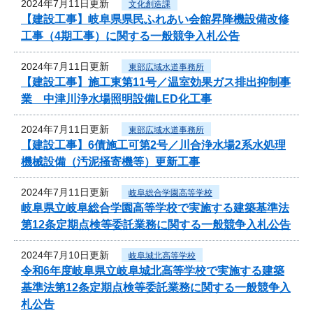
2024年7月11日更新
文化創造課
【建設工事】岐阜県県民ふれあい会館昇降機設備改修
工事（4期工事）に関する一般競争入札公告
2024年7月11日更新
東部広域水道事務所
【建設工事】施工東第11号／温室効果ガス排出抑制事
業 中津川浄水場照明設備LED化工事
2024年7月11日更新
東部広域水道事務所
【建設工事】6債施工可第2号／川合浄水場2系水処理
機械設備（汚泥掻寄機等）更新工事
2024年7月11日更新
岐阜総合学園高等学校
岐阜県立岐阜総合学園高等学校で実施する建築基準法
第12条定期点検等委託業務に関する一般競争入札公告
2024年7月10日更新
岐阜城北高等学校
令和6年度岐阜県立岐阜城北高等学校で実施する建築
基準法第12条定期点検等委託業務に関する一般競争入
札公告