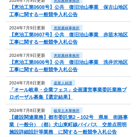
2024年7月9日更新
恵那農林事務所
【恵治工第0608号】公共 復旧治山事業 保古山地区
工事に関する一般競争入札公告
2024年7月9日更新
恵那農林事務所
【恵治工第0607号】公共 復旧治山事業 赤苗木地区
工事に関する一般競争入札公告
2024年7月9日更新
恵那農林事務所
【恵治工第0606号】公共 復旧治山事業 洗井沢地区
工事に関する一般競争入札公告
2024年7月8日更新
産業人材課
「オール岐阜・企業フェス」企画運営事業委託業務プ
ロポーザル募集【選定結果】
2024年7月8日更新
岐阜土木事務所
【建設関連業務】都市委託第2－102号 県単 街路事
業（一般分）（都）犬山東町線バイパス 交差点照明
施設詳細設計等業務 に関する一般競争入札公告