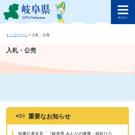
ペ
メ
このページの本文へ
ー
ニ
メ
ジ
ュ
ニ
の
ー
ュ
先
を
ー
頭
飛
トップページ
>
入札・公売
で
ば
す
し
入札・公売
。
て
本
文
へ
重要なお知らせ
知事記者会見「『岐阜県 みんなの健康・福祉ひろ