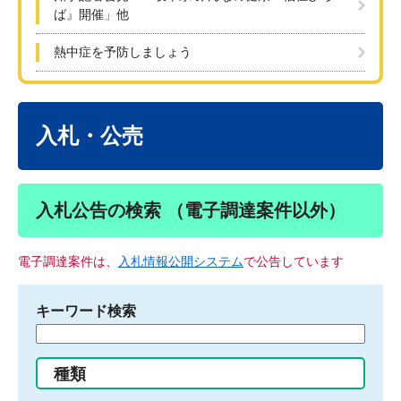
ば』開催」他
熱中症を予防しましょう
本
文
入札・公売
入札公告の検索 （電子調達案件以外）
電子調達案件は、
入札情報公開システム
で公告しています
キーワード検索
検
索
す
種類
る