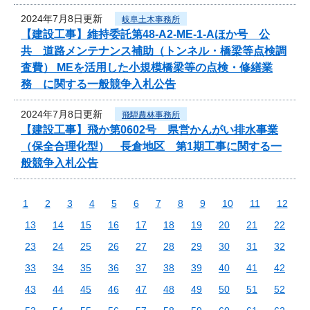
2024年7月8日更新
岐阜土木事務所
【建設工事】維持委託第48-A2-ME-1-Aほか号 公
共 道路メンテナンス補助（トンネル・橋梁等点検調
査費） MEを活用した小規模橋梁等の点検・修繕業
務 に関する一般競争入札公告
2024年7月8日更新
飛騨農林事務所
【建設工事】飛か第0602号 県営かんがい排水事業
（保全合理化型） 長倉地区 第1期工事に関する一
般競争入札公告
1
2
3
4
5
6
7
8
9
10
11
12
13
14
15
16
17
18
19
20
21
22
23
24
25
26
27
28
29
30
31
32
33
34
35
36
37
38
39
40
41
42
43
44
45
46
47
48
49
50
51
52