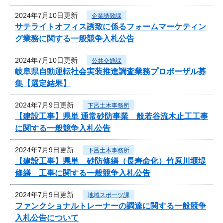
2024年7月10日更新
企業誘致課
サテライトオフィス誘致に係るフォームマーケティン
グ業務に関する一般競争入札公告
2024年7月10日更新
公共交通課
岐阜県自動運転社会実装推進調査業務プロポーザル募
集【選定結果】
2024年7月9日更新
下呂土木事務所
【建設工事】県単 通常砂防事業 般若谷流木止工工事
に関する一般競争入札公告
2024年7月9日更新
下呂土木事務所
【建設工事】県単 砂防修繕（長寿命化）竹原川堰堤
修繕 工事に関する一般競争入札公告
2024年7月9日更新
地域スポーツ課
ファンクショナルトレーナーの調達に関する一般競争
入札公告について