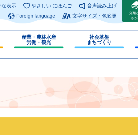
このページの本文へ
がな表示
やさしい にほんご
音声読み上げ
分類
Foreign language
文字サイズ・色変更
さが
産業・農林水産
社会基盤
労働・観光
まちづくり
閉
閉
じ
じ
る
る