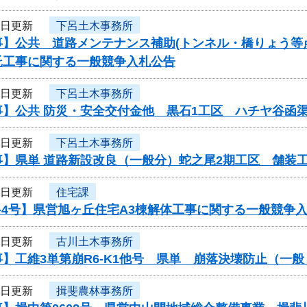
6日更新
下呂土木事務所
事】公共 道路メンテナンス補助(トンネル・橋りょう等
託工事に関する一般競争入札公告
6日更新
下呂土木事務所
事】公共 防災・安全交付金他 黒石1工区 ハチヤ谷函
6日更新
下呂土木事務所
事】県単 道路新設改良（一般分）蛇之尾2期工区 舗装
6日更新
住宅課
-4号】県営旭ヶ丘住宅A3棟解体工事に関する一般競争
6日更新
古川土木事務所
】工維3単第崩R6-K1他号 県単 崩落決壊防止（一
6日更新
揖斐農林事務所