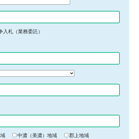
争入札（業務委託）
地域
中濃（美濃）地域
郡上地域