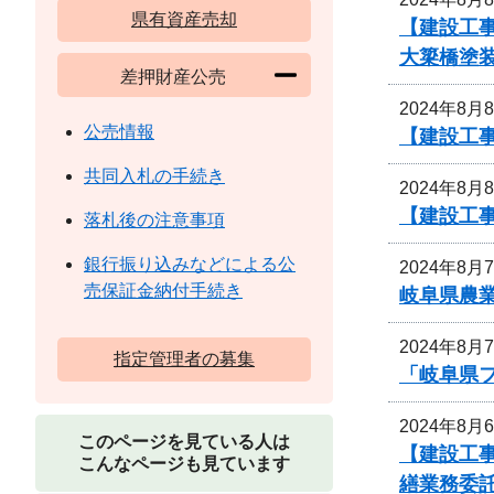
県有資産売却
【建設工事
大簗橋塗
差押財産公売
2024年8月
公売情報
【建設工
共同入札の手続き
2024年8月
【建設工
落札後の注意事項
銀行振り込みなどによる公
2024年8月
売保証金納付手続き
岐阜県農
2024年8月
指定管理者の募集
「岐阜県
2024年8月
このページを見ている人は
【建設工
こんなページも見ています
繕業務委