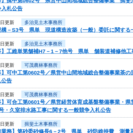
事】揖中第0602号 県営中山間地域総合整備事業 揖
争入札公告
6日更新
多治見土木事務所
現構－S3号 県単 現道構造改築（一般）委託に関する
6日更新
多治見土木事務所
事】工維単第舗補H7－1－7他号 県単 舗装道補修他
6日更新
可茂農林事務所
事】可中工第0602号／県営中山間地域総合整備事業茶
札公告
6日更新
可茂農林事務所
事】可合工第0601号／県営経営体育成基盤整備事業・
3号・久室排水路工事に関する一般競争入札公告
6日更新
揖斐土木事務所
連業務】第砂委砂修長6－2号 県単 砂防維持費 測量