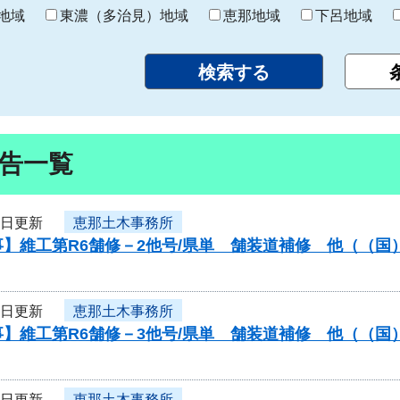
り
地域
東濃（多治見）地域
恵那地域
下呂地域
告一覧
8日更新
恵那土木事務所
】維工第R6舗修－2他号/県単 舗装道補修 他（（国
8日更新
恵那土木事務所
】維工第R6舗修－3他号/県単 舗装道補修 他（（国
8日更新
恵那土木事務所