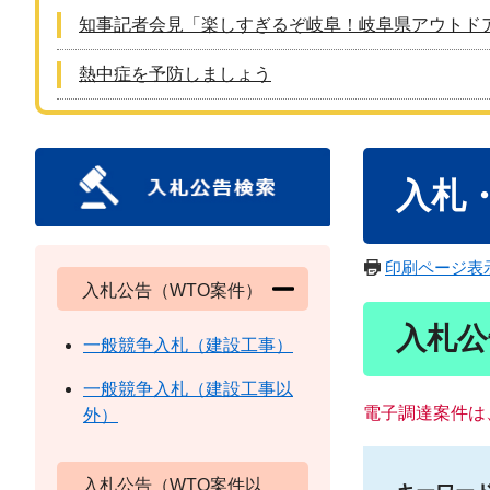
知事記者会見「楽しすぎるぞ岐阜！岐阜県アウトド
熱中症を予防しましょう
本
入札
文
印刷ページ表
入札公告（WTO案件）
入札公
一般競争入札（建設工事）
一般競争入札（建設工事以
電子調達案件は
外）
入札公告（WTO案件以