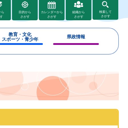
検索して
から
目的から
カレンダーから
組織から
さがす
す
さがす
さがす
さがす
教育・文化
県政情報
スポーツ・青少年
閉
閉
じ
じ
る
る