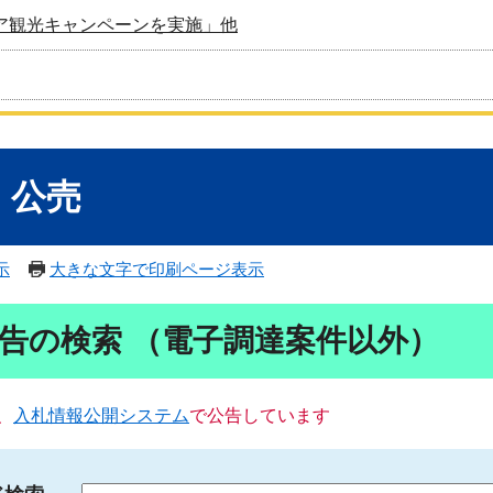
ア観光キャンペーンを実施」他
・公売
示
大きな文字で印刷ページ表示
告の検索 （電子調達案件以外）
、
入札情報公開システム
で公告しています