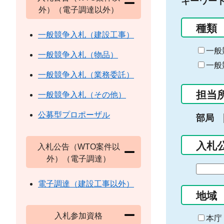
キーワー
外）（電子調達以外）
種類
一般競争入札（建設工事）
一般
一般競争入札（物品）
一般
一般競争入札（業務委託）
担当
一般競争入札（その他）
公募型プロポーザル
部局
入札
入札公告（WTO案件以
外）（電子調達）
期
間
電子調達（建設工事以外）
の
地域
始
入札参加資格
ま
本庁