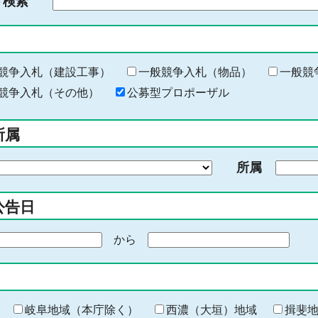
ド検索
検
索
す
る
キ
競争入札（建設工事）
一般競争入札（物品）
一般競
ー
競争入札（その他）
公募型プロポーザル
ワ
ー
所属
ド
を
所属
入
力
公告日
から
期
間
の
終
わ
岐阜地域（本庁除く）
西濃（大垣）地域
揖斐