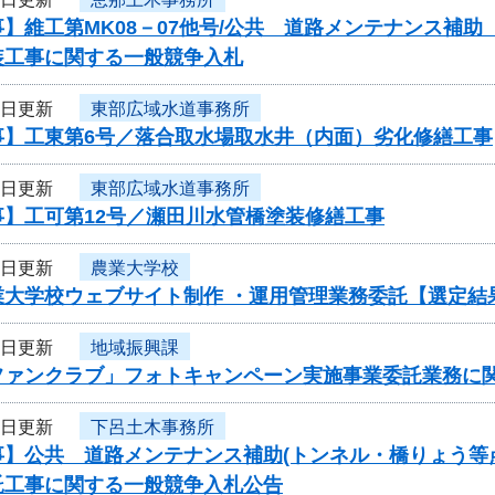
】維工第MK08－07他号/公共 道路メンテナンス補
装工事に関する一般競争入札
8日更新
東部広域水道事務所
事】工東第6号／落合取水場取水井（内面）劣化修繕工事
8日更新
東部広域水道事務所
事】工可第12号／瀬田川水管橋塗装修繕工事
7日更新
農業大学校
業大学校ウェブサイト制作 ・運用管理業務委託【選定結
7日更新
地域振興課
ファンクラブ」フォトキャンペーン実施事業委託業務に
6日更新
下呂土木事務所
事】公共 道路メンテナンス補助(トンネル・橋りょう等
託工事に関する一般競争入札公告