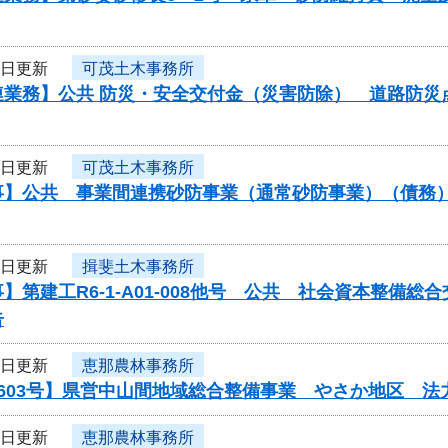
6日更新
可茂土木事務所
業務】公共 防災・安全交付金（災害防除） 道路防災点検委
6日更新
可茂土木事務所
】公共 事業間連携砂防事業（通常砂防事業）（債務）工
6日更新
揖斐土木事務所
】第建工R6-1-A01-008他号 公共 社会資本整備
告
6日更新
恵那農林事務所
0603号】県営中山間地域総合整備事業 やさか地区 
6日更新
恵那農林事務所