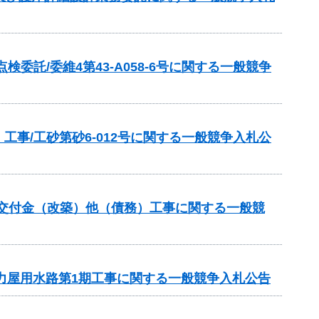
託/委維4第43-A058-6号に関する一般競争
事/工砂第砂6-012号に関する一般競争入札公
総合交付金（改築）他（債務）工事に関する一般競
法力屋用水路第1期工事に関する一般競争入札公告