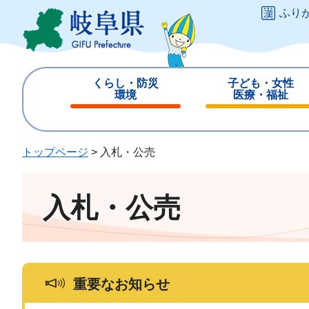
ペ
メ
ふり
ー
ニ
ジ
ュ
の
ー
先
を
くらし・防災
子ども・女性
頭
飛
環境
医療・福祉
で
ば
閉
閉
す
し
じ
じ
。
て
る
る
トップページ
>
入札・公売
本
文
へ
入札・公売
重要なお知らせ