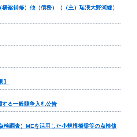
助（橋梁補修）他（債務）（（主）瑞浪大野瀬線）
果】
関する一般競争入札公告
点検調査）MEを活用した小規模橋梁等の点検修