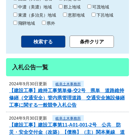
中濃（美濃）地域
郡上地域
可茂地域
東濃（多治見）地域
恵那地域
下呂地域
飛騨地域
県外
入札公告一覧
2024年9月30日更新
岐阜土木事務所
【建設工事】維持工事第単修-交2号 県単 道路維持
修繕（交通安全）管内県管理道路 交通安全施設修繕
工事に関する一般競争入札公告
2024年9月30日更新
岐阜土木事務所
【建設工事】建設工事第11-A01-001-2号 公共 防
災・安全交付金（改築）【債務】（主）関本巣線 道