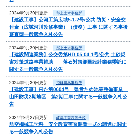
2024年9月30日更新
郡上土木事務所
【建設工事】公河工第広域5-1-2号/公共 防災・安全交
付金（広域河川改修事業）（債務）工事 に関する事後
審査型一般競争入札公告
2024年9月30日更新
郡上土木事務所
【建設関連業務】公交委第HD-05-04-1号/公共 土砂災
害対策道路事業補助 落石対策測量設計業務委託に
関する一般競争入札公告
2024年9月30日更新
飛騨農林事務所
【建設工事】飛た第0604号 県営ため池等整備事業
山田防災2期地区 第2期工事に関する一般競争入札公
告
2024年9月27日更新
岐阜工業高等学校
航空機械工学科 安全教育実習装置一式の調達に関す
る一般競争入札公告