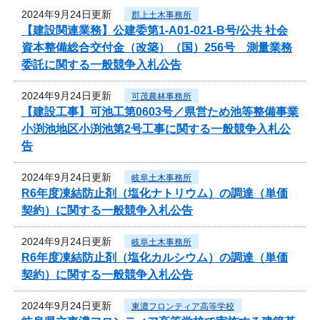
2024年9月24日更新
郡上土木事務所
【建設関連業務】公建委第1-A01-021-B号/公共 社会
資本整備総合交付金（改築）（国）256号 測量業務
委託に関する一般競争入札公告
2024年9月24日更新
可茂農林事務所
【建設工事】可池工第0603号／県営ため池等整備事業
小渕池地区小渕池第2号工事に関する一般競争入札公
告
2024年9月24日更新
岐阜土木事務所
R6年度凍結防止剤（塩化ナトリウム）の調達（単価
契約）に関する一般競争入札公告
2024年9月24日更新
岐阜土木事務所
R6年度凍結防止剤（塩化カルシウム）の調達（単価
契約）に関する一般競争入札公告
2024年9月24日更新
東濃フロンティア高等学校