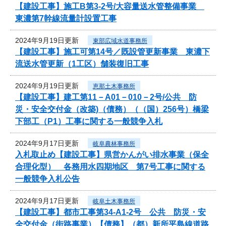
【建設工事】施工B第3-2号/大容量送水管整備事業
東濃第7幹線流量計設置工事
2024年9月19日更新
東部広域水道事務所
【建設工事】施工可第14号／既設管更新事業 東濃下
流送水管更新（1工区）舗装復旧工事
2024年9月19日更新
恵那土木事務所
【建設工事】建工第11－A01－010－2号/公共 防
災・安全交付金（改築)（債務）（（国）256号）橋梁
下部工（P1）工事に関する一般競争入札
2024年9月17日更新
岐阜農林事務所
入札取止め【建設工事】県営かんがい排水事業（保全
合理化型） 各務用水四期地区 第7号工事に関する
一般競争入札公告
2024年9月17日更新
岐阜土木事務所
【建設工事】都市工事第34-A1-2号 公共 防災・安
全交付金（街路事業）【債務】（都）新所平島線道路