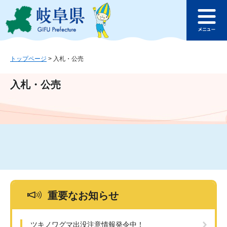
ペ
メ
このページの本文へ
ー
ニ
メ
ジ
ュ
ニ
の
ー
ュ
先
を
ー
頭
飛
トップページ
>
入札・公売
で
ば
す
し
入札・公売
。
て
本
文
へ
重要なお知らせ
ツキノワグマ出没注意情報発令中！