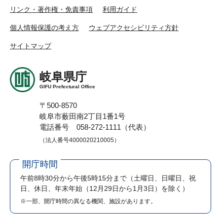
リンク・著作権・免責事項
利用ガイド
個人情報保護の考え方
ウェブアクセシビリティ方針
サイトマップ
岐阜県庁
GIFU Prefectural Office
〒500-8570
岐阜市薮田南2丁目1番1号
電話番号 058-272-1111（代表）
（法人番号4000020210005）
開庁時間
午前8時30分から午後5時15分まで
（土曜日、日曜日、祝
日、休日、年末年始（12月29日から1月3日）を除く）
※一部、開庁時間の異なる機関、施設があります。