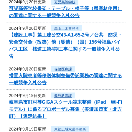
2024年9月20日更新
可児高等学校
可児高等学校書架・テーブル・椅子等（県産材使用）
の調達に関する一般競争入札公告
2024年9月20日更新
高山土木事務所
【建設工事】第工建公交43-A1-65-2号／公共 防災・
安全交付金（改築）他（翌債）（国）156号福島バイ
パス工区 桟道工第4期工事に関する一般競争入札公
告
2024年9月20日更新
保健医療課
措置入院患者等移送体制整備委託業務の調達に関する
一般競争入札公告
2024年9月19日更新
義務教育課
岐阜県市町村等GIGAスクール端末整備（iPad Wi-Fi
モデル）に係るプロポーザル募集（美濃加茂市・北方
町）【選定結果】
2024年9月19日更新
東部広域水道事務所