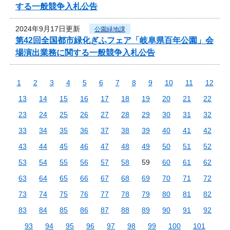
する一般競争入札公告
2024年9月17日更新
公園緑地課
第42回全国都市緑化ぎふフェア「岐阜県百年公園」会
場演出業務に関する一般競争入札公告
1
2
3
4
5
6
7
8
9
10
11
12
13
14
15
16
17
18
19
20
21
22
23
24
25
26
27
28
29
30
31
32
33
34
35
36
37
38
39
40
41
42
43
44
45
46
47
48
49
50
51
52
53
54
55
56
57
58
59
60
61
62
63
64
65
66
67
68
69
70
71
72
73
74
75
76
77
78
79
80
81
82
83
84
85
86
87
88
89
90
91
92
93
94
95
96
97
98
99
100
101