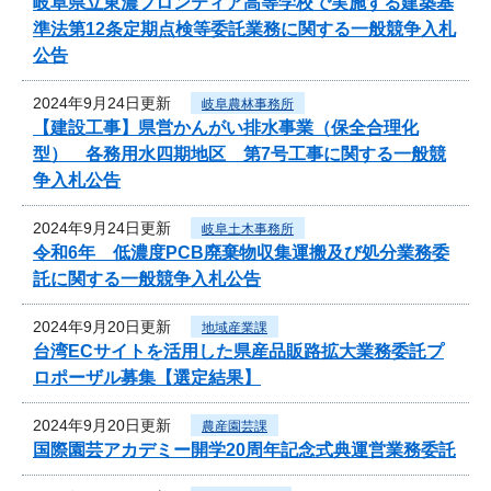
岐阜県立東濃フロンティア高等学校で実施する建築基
準法第12条定期点検等委託業務に関する一般競争入札
公告
2024年9月24日更新
岐阜農林事務所
【建設工事】県営かんがい排水事業（保全合理化
型） 各務用水四期地区 第7号工事に関する一般競
争入札公告
2024年9月24日更新
岐阜土木事務所
令和6年 低濃度PCB廃棄物収集運搬及び処分業務委
託に関する一般競争入札公告
2024年9月20日更新
地域産業課
台湾ECサイトを活用した県産品販路拡大業務委託プ
ロポーザル募集【選定結果】
2024年9月20日更新
農産園芸課
国際園芸アカデミー開学20周年記念式典運営業務委託