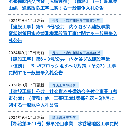
本整備総合交付金（広域連携）【債務】（主）岐阜美
山線 道路改良工事に関する一般競争入札公告
2024年9月17日更新
長良川上流河川開発工事事務所
【建設工事】第6－6号/公共 内ケ谷ダム建設事業
変状対策用水位観測機器設置工事に関する一般競争入
札公告
2024年9月17日更新
長良川上流河川開発工事事務所
【建設工事】第6－3号/公共 内ケ谷ダム建設事業
（債務） SL-5ブロック地すべり対策（その2）工事
に関する一般競争入札公告
2024年9月17日更新
可茂土木事務所
【建設工事】公共 社会資本整備総合交付金事業（都
市公園）（債務）他 工事/工園1第都公花－5他号に
関する一般競争入札公告
2024年9月17日更新
郡上農林事務所
【郡治第0611号】県単治山事業 水呑場地区工事に関