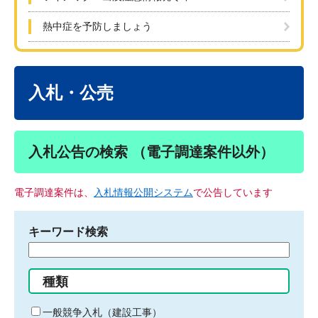
熱中症を予防しましょう
本
文
入札・公売
入札公告の検索 （電子調達案件以外）
電子調達案件は、
入札情報公開システム
で公告しています
キーワード検索
検
索
す
種類
る
キ
一般競争入札（建設工事）