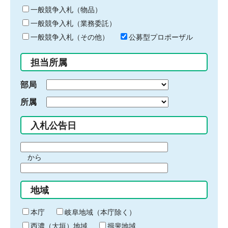
ー
一般競争入札（物品）
ワ
一般競争入札（業務委託）
ー
ド
一般競争入札（その他）
公募型プロポーザル
を
入
担当所属
力
部局
所属
入札公告日
期
から
間
期
の
間
始
地域
の
ま
終
り
わ
本庁
岐阜地域（本庁除く）
り
西濃（大垣）地域
揖斐地域