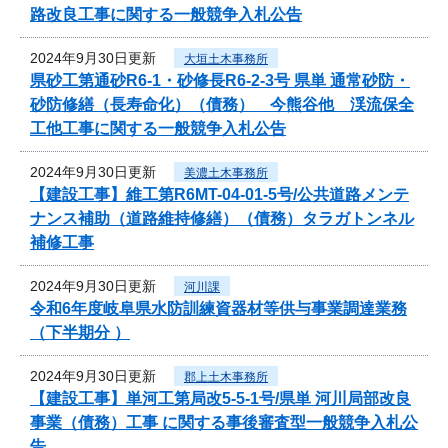
路改良工事に関する一般競争入札公告
2024年9月30日更新
大垣土木事務所
県砂工第通砂R6-1・砂修長R6-2-3号 県単 通常砂防・
砂防修繕（長寿命化）（債務） 今熊谷他 渓流保全
工他工事に関する一般競争入札公告
2024年9月30日更新
美濃土木事務所
【建設工事】維工第R6MT-04-01-5号/公共道路メンテ
ナンス補助（道路維持修繕）（債務）タラガトンネル
補修工事
2024年9月30日更新
河川課
令和6年度岐阜県水防訓練資器材等供与事業調達業務
（下半期分 ）
2024年9月30日更新
郡上土木事務所
【建設工事】単河工第局改5-5-1号/県単 河川局部改良
事業（債務）工事 に関する事後審査型一般競争入札公
告