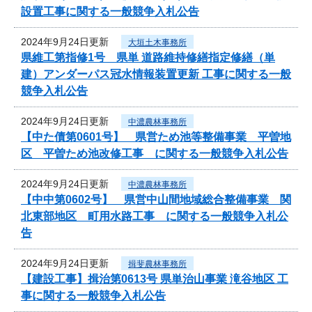
設置工事に関する一般競争入札公告
2024年9月24日更新
大垣土木事務所
県維工第指修1号 県単 道路維持修繕指定修繕（単
建）アンダーパス冠水情報装置更新 工事に関する一般
競争入札公告
2024年9月24日更新
中濃農林事務所
【中た債第0601号】 県営ため池等整備事業 平曽地
区 平曽ため池改修工事 に関する一般競争入札公告
2024年9月24日更新
中濃農林事務所
【中中第0602号】 県営中山間地域総合整備事業 関
北東部地区 町用水路工事 に関する一般競争入札公
告
2024年9月24日更新
揖斐農林事務所
【建設工事】揖治第0613号 県単治山事業 滝谷地区 工
事に関する一般競争入札公告