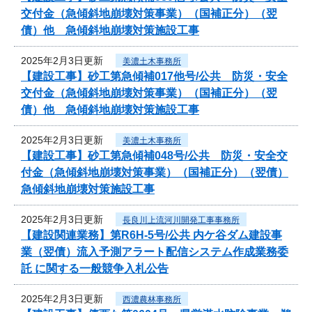
交付金（急傾斜地崩壊対策事業）（国補正分）（翌
債）他 急傾斜地崩壊対策施設工事
2025年2月3日更新
美濃土木事務所
【建設工事】砂工第急傾補017他号/公共 防災・安全
交付金（急傾斜地崩壊対策事業）（国補正分）（翌
債）他 急傾斜地崩壊対策施設工事
2025年2月3日更新
美濃土木事務所
【建設工事】砂工第急傾補048号/公共 防災・安全交
付金（急傾斜地崩壊対策事業）（国補正分）（翌債）
急傾斜地崩壊対策施設工事
2025年2月3日更新
長良川上流河川開発工事事務所
【建設関連業務】第R6H-5号/公共 内ケ谷ダム建設事
業（翌債）流入予測アラート配信システム作成業務委
託 に関する一般競争入札公告
2025年2月3日更新
西濃農林事務所