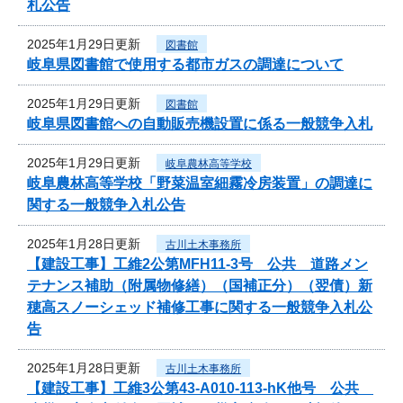
札公告
2025年1月29日更新
図書館
岐阜県図書館で使用する都市ガスの調達について
2025年1月29日更新
図書館
岐阜県図書館への自動販売機設置に係る一般競争入札
2025年1月29日更新
岐阜農林高等学校
岐阜農林高等学校「野菜温室細霧冷房装置」の調達に
関する一般競争入札公告
2025年1月28日更新
古川土木事務所
【建設工事】工維2公第MFH11-3号 公共 道路メン
テナンス補助（附属物修繕）（国補正分）（翌債）新
穂高スノーシェッド補修工事に関する一般競争入札公
告
2025年1月28日更新
古川土木事務所
【建設工事】工維3公第43-A010-113-hK他号 公共