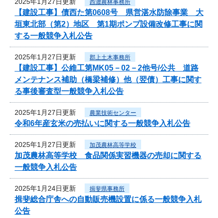
2025年1月27日更新
西濃農林事務所
【建設工事】債西た第0608号 県営湛水防除事業 大
垣東北部（第2）地区 第1期ポンプ設備改修工事に関
する一般競争入札公告
2025年1月27日更新
郡上土木事務所
【建設工事】公維工第MK05－02－2他号/公共 道路
メンテナンス補助（橋梁補修）他（翌債）工事に関す
る事後審査型一般競争入札公告
2025年1月27日更新
農業技術センター
令和6年産玄米の売払いに関する一般競争入札公告
2025年1月27日更新
加茂農林高等学校
加茂農林高等学校 食品関係実習機器の売却に関する
一般競争入札公告
2025年1月24日更新
揖斐県事務所
揖斐総合庁舎への自動販売機設置に係る一般競争入札
公告