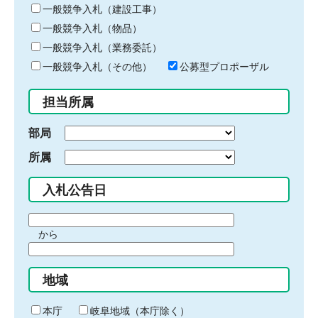
キ
一般競争入札（建設工事）
ー
一般競争入札（物品）
ワ
一般競争入札（業務委託）
ー
ド
一般競争入札（その他）
公募型プロポーザル
を
入
担当所属
力
部局
所属
入札公告日
期
から
間
期
の
間
始
地域
の
ま
終
り
わ
本庁
岐阜地域（本庁除く）