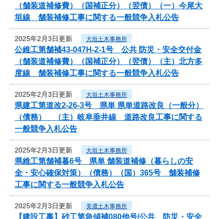
（舗装道補修費）（国補正分）（翌債）（一）今尾大
垣線 舗装補修工事に関する一般競争入札公告
2025年2月3日更新
大垣土木事務所
公維工第舗補43-047H-2-1号 公共 防災・安全交付金
（舗装道補修費）（国補正分）（翌債）（主）北方多
度線 舗装補修工事に関する一般競争入札公告
2025年2月3日更新
大垣土木事務所
県建工第道改2-26-3号 県単 県単道路改良（一般分）
（債務） （主）岐阜垂井線 道路改良工事に関する
一般競争入札公告
2025年2月3日更新
大垣土木事務所
県維工第舗補暮6号 県単 舗装道補修（暮らしの安
全・安心確保対策）（債務）（国）365号 舗装補修
工事に関する一般競争入札公告
2025年2月3日更新
美濃土木事務所
【建設工事】砂工第急傾補080他号/公共 防災・安全