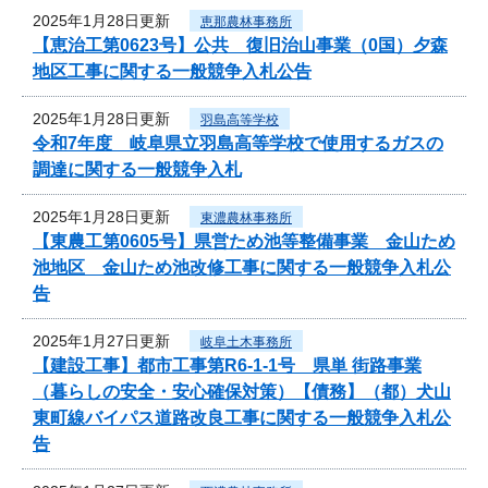
2025年1月28日更新
恵那農林事務所
【恵治工第0623号】公共 復旧治山事業（0国）夕森
地区工事に関する一般競争入札公告
2025年1月28日更新
羽島高等学校
令和7年度 岐阜県立羽島高等学校で使用するガスの
調達に関する一般競争入札
2025年1月28日更新
東濃農林事務所
【東農工第0605号】県営ため池等整備事業 金山ため
池地区 金山ため池改修工事に関する一般競争入札公
告
2025年1月27日更新
岐阜土木事務所
【建設工事】都市工事第R6-1-1号 県単 街路事業
（暮らしの安全・安心確保対策）【債務】（都）犬山
東町線バイパス道路改良工事に関する一般競争入札公
告