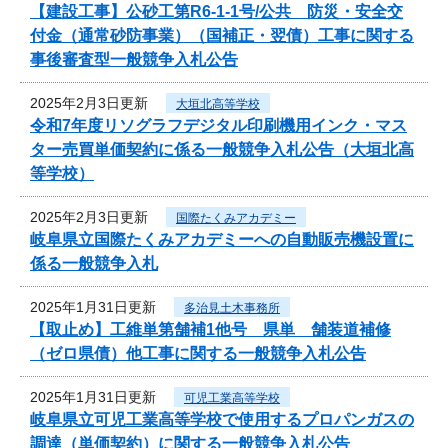
【建設工事】公砂工第R6-1-1号/公共 防災・安全交
付金（通常砂防事業）（国補正・翌債）工事に関する
事後審査型一般競争入札公告
2025年2月3日更新
大垣北高等学校
令和7年度リソグラフデジタル印刷機用インク・マス
ター売買単価契約に係る一般競争入札公告（大垣北高
等学校）
2025年2月3日更新
国際たくみアカデミー
岐阜県立国際たくみアカデミーへの自動販売機設置に
係る一般競争入札
2025年1月31日更新
多治見土木事務所
【取止め】工維単第舗補1他号 県単 舗装道補修
（ゼロ県債）他工事に関する一般競争入札公告
2025年1月31日更新
可児工業高等学校
岐阜県立可児工業高等学校で使用するプロパンガスの
調達（単価契約）に関する一般競争入札公告