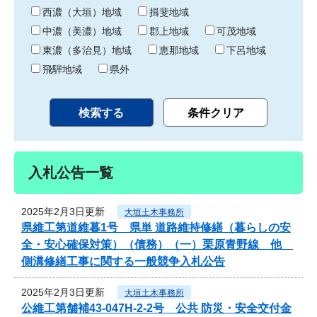
り
西濃（大垣）地域
揖斐地域
中濃（美濃）地域
郡上地域
可茂地域
東濃（多治見）地域
恵那地域
下呂地域
飛騨地域
県外
入札公告一覧
2025年2月3日更新
大垣土木事務所
県維工第道維暮1号 県単 道路維持修繕（暮らしの安
全・安心確保対策）（債務）（一）栗原青野線 他
側溝修繕工事に関する一般競争入札公告
2025年2月3日更新
大垣土木事務所
公維工第舗補43-047H-2-2号 公共 防災・安全交付金