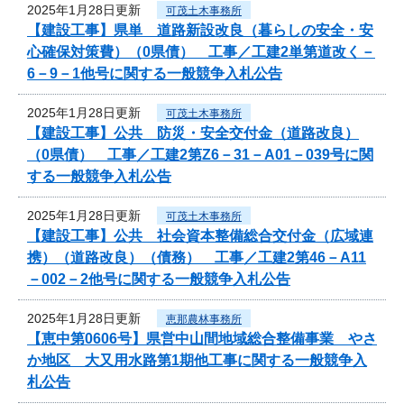
2025年1月28日更新
可茂土木事務所
【建設工事】県単 道路新設改良（暮らしの安全・安
心確保対策費）（0県債） 工事／工建2単第道改く－
6－9－1他号に関する一般競争入札公告
2025年1月28日更新
可茂土木事務所
【建設工事】公共 防災・安全交付金（道路改良）
（0県債） 工事／工建2第Z6－31－A01－039号に関
する一般競争入札公告
2025年1月28日更新
可茂土木事務所
【建設工事】公共 社会資本整備総合交付金（広域連
携）（道路改良）（債務） 工事／工建2第46－A11
－002－2他号に関する一般競争入札公告
2025年1月28日更新
恵那農林事務所
【恵中第0606号】県営中山間地域総合整備事業 やさ
か地区 大又用水路第1期他工事に関する一般競争入
札公告