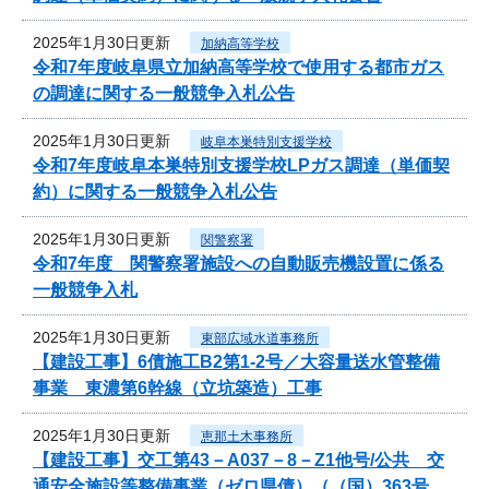
2025年1月30日更新
加納高等学校
令和7年度岐阜県立加納高等学校で使用する都市ガス
の調達に関する一般競争入札公告
2025年1月30日更新
岐阜本巣特別支援学校
令和7年度岐阜本巣特別支援学校LPガス調達（単価契
約）に関する一般競争入札公告
2025年1月30日更新
関警察署
令和7年度 関警察署施設への自動販売機設置に係る
一般競争入札
2025年1月30日更新
東部広域水道事務所
【建設工事】6債施工B2第1-2号／大容量送水管整備
事業 東濃第6幹線（立坑築造）工事
2025年1月30日更新
恵那土木事務所
【建設工事】交工第43－A037－8－Z1他号/公共 交
通安全施設等整備事業（ゼロ県債）（（国）363号