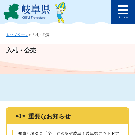
ペ
メ
このページの本文へ
ー
ニ
メ
ジ
ュ
ニ
の
ー
ュ
先
を
ー
頭
飛
トップページ
>
入札・公売
で
ば
す
し
入札・公売
。
て
本
文
へ
重要なお知らせ
知事記者会見「楽しすぎるぞ岐阜！岐阜県アウトドア