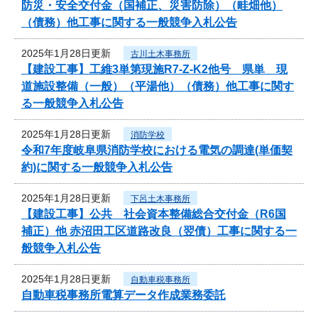
防災・安全交付金（国補正、災害防除）（畦畑他）
（債務）他工事に関する一般競争入札公告
2025年1月28日更新
古川土木事務所
【建設工事】工維3単第現施R7-Z-K2他号 県単 現
道施設整備（一般）（平湯他）（債務）他工事に関す
る一般競争入札公告
2025年1月28日更新
消防学校
令和7年度岐阜県消防学校における電気の調達(単価契
約)に関する一般競争入札公告
2025年1月28日更新
下呂土木事務所
【建設工事】公共 社会資本整備総合交付金（R6国
補正）他 赤沼田工区道路改良（翌債）工事に関する一
般競争入札公告
2025年1月28日更新
自動車税事務所
自動車税事務所電算データ作成業務委託