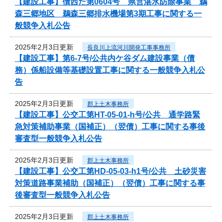
【建設工事】債西た第0604号 県営湛水防除事業 鵜
森三郷地区 鵜森三郷排水機場第3期工事に関する一
般競争入札公告
2025年2月3日更新
長良川上流河川開発工事事務所
【建設工事】第6-7号/公共内ケ谷ダム建設事業（債
務）係船設備等基礎設置工事に関する一般競争入札公
告
2025年2月3日更新
郡上土木事務所
【建設工事】公交工第HT-05-01-h号/公共 通学路緊
急対策補助事業（国補正）（翌債）工事に関する事後
審査型一般競争入札公告
2025年2月3日更新
郡上土木事務所
【建設工事】公交工第HD-05-03-h1号/公共 土砂災害
対策道路事業補助（国補正）（翌債）工事に関する事
後審査型一般競争入札公告
2025年2月3日更新
郡上土木事務所