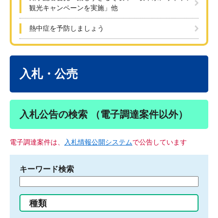
観光キャンペーンを実施」他
熱中症を予防しましょう
本
文
入札・公売
入札公告の検索 （電子調達案件以外）
電子調達案件は、
入札情報公開システム
で公告しています
キーワード検索
検
索
す
種類
る