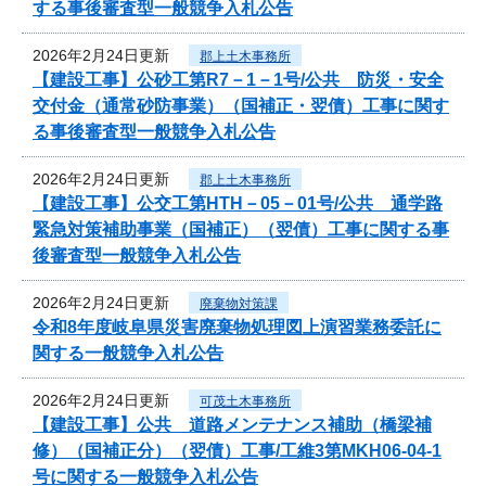
する事後審査型一般競争入札公告
2026年2月24日更新
郡上土木事務所
【建設工事】公砂工第R7－1－1号/公共 防災・安全
交付金（通常砂防事業）（国補正・翌債）工事に関す
る事後審査型一般競争入札公告
2026年2月24日更新
郡上土木事務所
【建設工事】公交工第HTH－05－01号/公共 通学路
緊急対策補助事業（国補正）（翌債）工事に関する事
後審査型一般競争入札公告
2026年2月24日更新
廃棄物対策課
令和8年度岐阜県災害廃棄物処理図上演習業務委託に
関する一般競争入札公告
2026年2月24日更新
可茂土木事務所
【建設工事】公共 道路メンテナンス補助（橋梁補
修）（国補正分）（翌債）工事/工維3第MKH06-04-1
号に関する一般競争入札公告