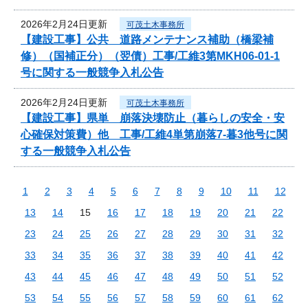
2026年2月24日更新
可茂土木事務所
【建設工事】公共 道路メンテナンス補助（橋梁補
修）（国補正分）（翌債）工事/工維3第MKH06-01-1
号に関する一般競争入札公告
2026年2月24日更新
可茂土木事務所
【建設工事】県単 崩落決壊防止（暮らしの安全・安
心確保対策費）他 工事/工維4単第崩落7-暮3他号に関
する一般競争入札公告
1
2
3
4
5
6
7
8
9
10
11
12
13
14
15
16
17
18
19
20
21
22
23
24
25
26
27
28
29
30
31
32
33
34
35
36
37
38
39
40
41
42
43
44
45
46
47
48
49
50
51
52
53
54
55
56
57
58
59
60
61
62