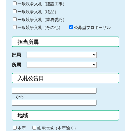
キ
一般競争入札（建設工事）
ー
一般競争入札（物品）
ワ
一般競争入札（業務委託）
ー
ド
一般競争入札（その他）
公募型プロポーザル
を
入
担当所属
力
部局
所属
入札公告日
期
から
間
期
の
間
始
地域
の
ま
終
り
わ
本庁
岐阜地域（本庁除く）