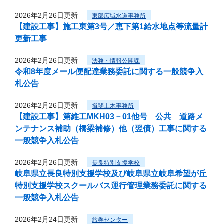
2026年2月26日更新
東部広域水道事務所
【建設工事】施工東第3号／恵下第1給水地点等流量計
更新工事
2026年2月26日更新
法務・情報公開課
令和8年度メール便配達業務委託に関する一般競争入
札公告
2026年2月26日更新
揖斐土木事務所
【建設工事】第維工MKH03－01他号 公共 道路メ
ンテナンス補助（橋梁補修）他（翌債）工事に関する
一般競争入札公告
2026年2月26日更新
長良特別支援学校
岐阜県立長良特別支援学校及び岐阜県立岐阜希望が丘
特別支援学校スクールバス運行管理業務委託に関する
一般競争入札公告
2026年2月24日更新
旅券センター