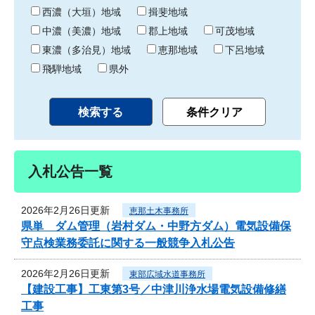
り
西濃（大垣）地域
揖斐地域
中濃（美濃）地域
郡上地域
可茂地域
東濃（多治見）地域
恵那地域
下呂地域
飛騨地域
県外
入札公告一覧
2026年2月26日更新
恵那土木事務所
県単 ダム管理（岩村ダム・中野方ダム）電気設備保
守点検業務委託に関する一般競争入札公告
2026年2月26日更新
東部広域水道事務所
【建設工事】工東第3号／中津川浄水場電気設備修繕
工事