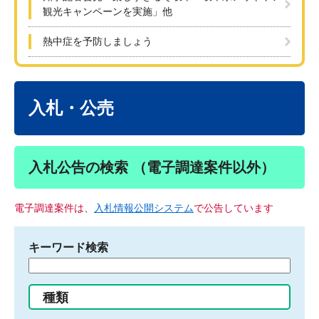
観光キャンペーンを実施」他
熱中症を予防しましょう
本
文
入札・公売
入札公告の検索 （電子調達案件以外）
電子調達案件は、
入札情報公開システム
で公告しています
キーワード検索
検
索
す
種類
る