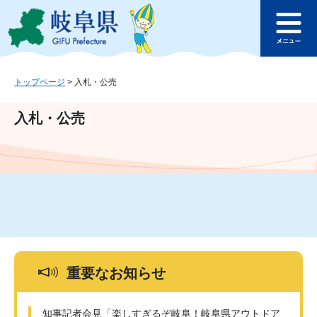
ペ
メ
このページの本文へ
ー
ニ
メ
ジ
ュ
ニ
の
ー
ュ
先
を
ー
頭
飛
トップページ
>
入札・公売
で
ば
す
し
入札・公売
。
て
本
文
へ
重要なお知らせ
知事記者会見「楽しすぎるぞ岐阜！岐阜県アウトドア