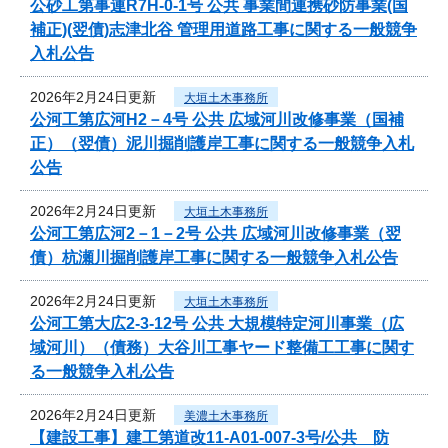
公砂工第事連R7H-0-1号 公共 事業間連携砂防事業(国
補正)(翌債)志津北谷 管理用道路工事に関する一般競争
入札公告
2026年2月24日更新
大垣土木事務所
公河工第広河H2－4号 公共 広域河川改修事業（国補
正）（翌債）泥川掘削護岸工事に関する一般競争入札
公告
2026年2月24日更新
大垣土木事務所
公河工第広河2－1－2号 公共 広域河川改修事業（翌
債）杭瀬川掘削護岸工事に関する一般競争入札公告
2026年2月24日更新
大垣土木事務所
公河工第大広2-3-12号 公共 大規模特定河川事業（広
域河川）（債務）大谷川工事ヤード整備工工事に関す
る一般競争入札公告
2026年2月24日更新
美濃土木事務所
【建設工事】建工第道改11-A01-007-3号/公共 防