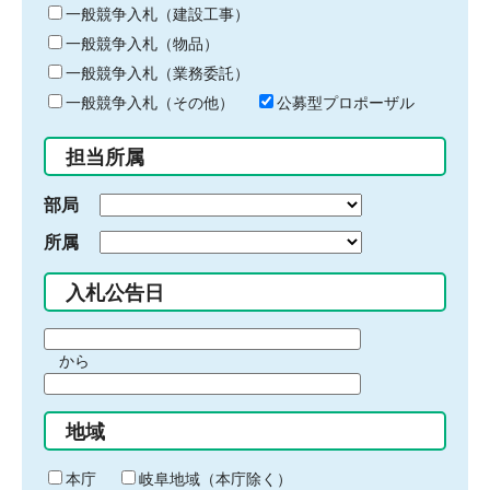
キ
一般競争入札（建設工事）
ー
一般競争入札（物品）
ワ
一般競争入札（業務委託）
ー
ド
一般競争入札（その他）
公募型プロポーザル
を
入
担当所属
力
部局
所属
入札公告日
期
から
間
期
の
間
始
地域
の
ま
終
り
わ
本庁
岐阜地域（本庁除く）