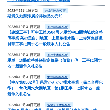
2023年11月1日更新
岐阜羽島警察署
期満失効県帰属拾得物品の売却
2023年10月31日更新
可茂農林事務所
【建設工事】可中工第0504号／県営中山間地域総合整
備事業 茶の里白川地区 上屋敷排水路・上赤河集落道
付帯工事に関する一般競争入札公告
2023年10月31日更新
可茂土木事務所
県単 道路維持修繕指定修繕（債務）他 工事に関す
る一般競争入札公告
2023年10月31日更新
中濃農林事務所
【中か第0502号】県営かんがい排水事業（保全合理化
型） 曽代用水六期地区 第1期工事 に関する一般
競争入札公告
2023年10月30日更新
多治見土木事務所