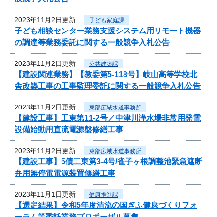
2023年11月2日更新
子ども家庭課
子ども相談センター業務支援システム用リモート機器
の調達等業務委託に関する一般競争入札公告
2023年11月2日更新
公共建築課
【建設関連業務】【教委第5-118号】岐山高等学校北
舎改築工事の工事監理委託に関する一般競争入札公告
2023年11月2日更新
東部広域水道事務所
【建設工事】工東第11-2号／中津川浄水場非常用発電
設備始動用直流電源盤修繕工事
2023年11月2日更新
東部広域水道事務所
【建設工事】5債工東第3-4号/雀子ヶ根調整池緊急遮断
弁用無停電電源装置修繕工事
2023年11月1日更新
健康推進課
【選定結果】令和5年度清流の国ぎふ健康づくりフォ
ーラム等委託業務プロポーザル募集