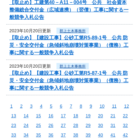
【取止め】工建第40－A11－004号 公共 社会資本
整備総合交付金（広域連携）（翌債）工事に関する一
般競争入札公告
2023年10月20日更新
郡上土木事務所
【取止め】【建設工事】公砂工第R5-89-1号 公共 防
災・安全交付金（急傾斜地崩壊対策事業）（債務）工
事に関する一般競争入札公告
2023年10月20日更新
郡上土木事務所
【取止め】【建設工事】公砂工第R5-87-1号 公共 防
災・安全交付金（急傾斜地崩壊対策事業）（債務）工
事に関する一般競争入札公告
1
2
3
4
5
6
7
8
9
10
11
12
13
14
15
16
17
18
19
20
21
22
23
24
25
26
27
28
29
30
31
32
33
34
35
36
37
38
39
40
41
42