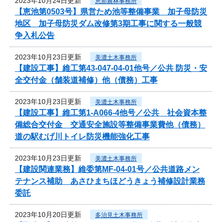
2023年10月24日更新
恵那農林事務所
【恵池第0503号】県営ため池等整備事業 加子母防災
地区 加子母防災ダム改修第3期工事に関する一般競
争入札公告
2023年10月23日更新
美濃土木事務所
【建設工事】維工第43-047-04-01他号／公共 防災・安
全交付金（舗装道補修）他（債務）工事
2023年10月23日更新
美濃土木事務所
【建設工事】維工第1-A066-4他号／公共 社会資本整
備総合交付金 交通安全施設等整備事業費他（債務）
道の駅むげ川トイレ防災機能強化工事
2023年10月23日更新
美濃土木事務所
【建設関連業務】維委第MF-04-01号／公共道路メン
テナンス補助 あさひまちほどうきょう補修設計業務
委託
2023年10月20日更新
多治見土木事務所