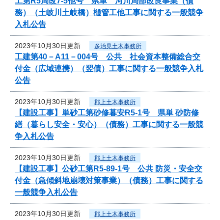
工第R5局改7-5他号 県単 河川局部改良事業（債
務）（土岐川土岐橋）樋管工他工事に関する一般競争
入札公告
2023年10月30日更新
多治見土木事務所
工建第40－A11－004号 公共 社会資本整備総合交
付金（広域連携）（翌債）工事に関する一般競争入札
公告
2023年10月30日更新
郡上土木事務所
【建設工事】単砂工第砂修暮安R5-1号 県単 砂防修
繕（暮らし安全・安心）（債務）工事に関する一般競
争入札公告
2023年10月30日更新
郡上土木事務所
【建設工事】公砂工第R5-89-1号 公共 防災・安全交
付金（急傾斜地崩壊対策事業）（債務）工事に関する
一般競争入札公告
2023年10月30日更新
郡上土木事務所