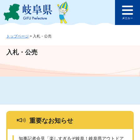
ペ
メ
このページの本文へ
ー
ニ
メ
ジ
ュ
ニ
の
ー
ュ
先
を
ー
頭
飛
トップページ
>
入札・公売
で
ば
す
し
入札・公売
。
て
本
文
へ
重要なお知らせ
知事記者会見「楽しすぎるぞ岐阜！岐阜県アウトドア