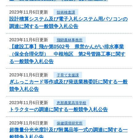
2023年11月6日更新
技術検査課
設計積算システム及び電子入札システム用パソコンの
調達に関する一般競争入札公告
2023年11月6日更新
飛騨農林事務所
【建設工事】飛か第0502号 県営かんがい排水事業
（保全合理化型） 中根地区 第2号管路工事に関す
る一般競争入札公告
2023年11月6日更新
子育て支援課
ぎふっこカード等作成及び発送業務委託に関する一般
競争入札公告
2023年11月6日更新
恵那農業高等学校
トラクターの調達に関する一般競争入札公告
2023年11月6日更新
保健環境研究所
超微量分光光度計及び附属品等一式の調達に関する一
般競争入札公告