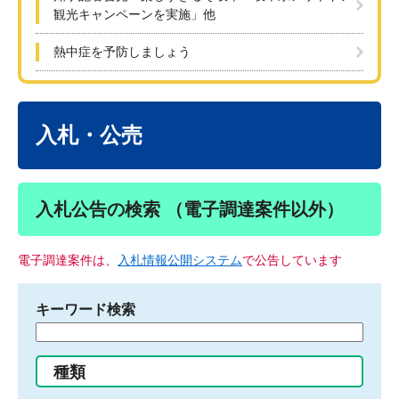
観光キャンペーンを実施」他
熱中症を予防しましょう
本
文
入札・公売
入札公告の検索 （電子調達案件以外）
電子調達案件は、
入札情報公開システム
で公告しています
キーワード検索
検
索
す
種類
る