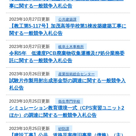
事に関する一般競争入札公告
2023年10月27日更新
公共建築課
【教工第5-117号】加茂高等学校第1棟改築建築工事に
関する一般競争入札公告
2023年10月27日更新
岐阜土木事務所
令和5年 低濃度PCB廃棄物収集運搬及び処分業務委
託に関する一般競争入札公告
2023年10月26日更新
産業技術総合センター
試験片作製用射出成形金型の調達に関する一般競争入
札公告
2023年10月25日更新
衛生専門学校
シミュレーション教育環境一式（CPS実習ユニット2
ほか）の調達に関する一般競争入札公告
2023年10月25日更新
砂防課
【建設工事】公共 道路災害復旧事業（債務）（主）