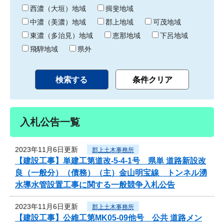
り
西濃（大垣）地域
揖斐地域
中濃（美濃）地域
郡上地域
可茂地域
東濃（多治見）地域
恵那地域
下呂地域
飛騨地域
県外
入札公告一覧
2023年11月6日更新
郡上土木事務所
【建設工事】単建工第道改-5-4-1号 県単 道路新設改
良（一般分）（債務）（主）金山明宝線 トンネル湧
水導水管設置工事に関する一般競争入札公告
2023年11月6日更新
郡上土木事務所
【建設工事】公維工第MK05-09他号 公共 道路メン