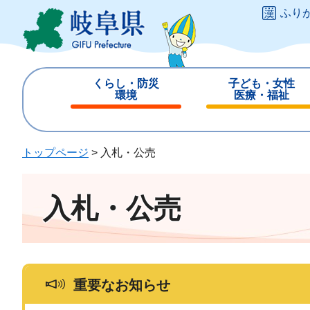
ペ
メ
ふり
ー
ニ
ジ
ュ
の
ー
先
を
くらし・防災
子ども・女性
頭
飛
環境
医療・福祉
で
ば
閉
閉
す
し
じ
じ
。
て
る
る
トップページ
>
入札・公売
本
文
へ
入札・公売
重要なお知らせ