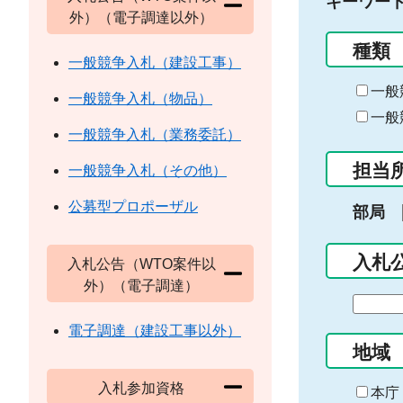
キーワー
外）（電子調達以外）
種類
一般競争入札（建設工事）
一般
一般競争入札（物品）
一般
一般競争入札（業務委託）
担当
一般競争入札（その他）
公募型プロポーザル
部局
入札
入札公告（WTO案件以
外）（電子調達）
期
間
電子調達（建設工事以外）
の
地域
始
入札参加資格
ま
本庁