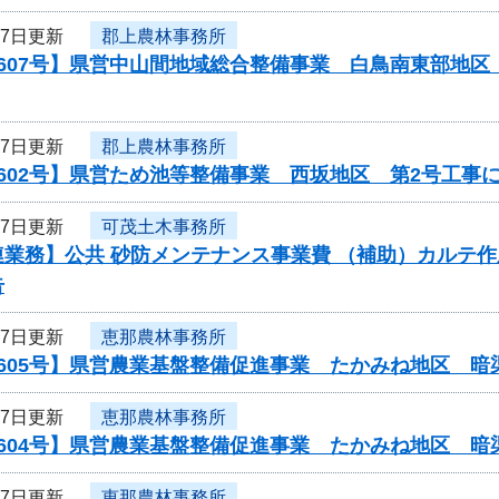
27日更新
郡上農林事務所
0607号】県営中山間地域総合整備事業 白鳥南東部地
27日更新
郡上農林事務所
602号】県営ため池等整備事業 西坂地区 第2号工事
27日更新
可茂土木事務所
業務】公共 砂防メンテナンス事業費 （補助）カルテ作
告
27日更新
恵那農林事務所
0605号】県営農業基盤整備促進事業 たかみね地区 暗
27日更新
恵那農林事務所
0604号】県営農業基盤整備促進事業 たかみね地区 暗
27日更新
恵那農林事務所