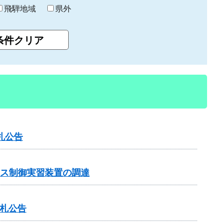
飛騨地域
県外
札公告
ンス制御実習装置の調達
入札公告