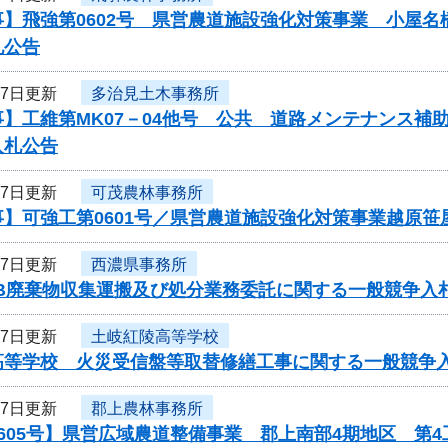
事】飛強第0602号 県営農道施設強化対策事業 小屋
札公告
27日更新
多治見土木事務所
事】工維第MK07－04他号 公共 道路メンテナンス
入札公告
27日更新
可茂農林事務所
事】可強工第0601号／県営農道施設強化対策事業越原笹
27日更新
西濃県事務所
CB廃棄物収集運搬及び処分業務委託に関する一般競争入
27日更新
土岐紅陵高等学校
高等学校 火災受信盤等取替修繕工事に関する一般競争
27日更新
郡上農林事務所
605号】県営広域農道整備事業 郡上南部4期地区 第