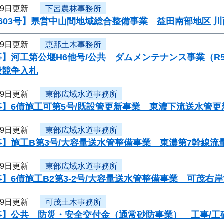
29日更新
下呂農林事務所
603号】県営中山間地域総合整備事業 益田南部地区 
29日更新
恵那土木事務所
事】河工第公堰H6他号/公共 ダムメンテナンス事業（
般競争入札
29日更新
東部広域水道事務所
】6債施工可第5号/既設管更新事業 東濃下流送水管更
29日更新
東部広域水道事務所
】施工B第3号/大容量送水管整備事業 東濃第7幹線流
29日更新
東部広域水道事務所
】6債施工B2第3-2号/大容量送水管整備事業 可茂右
29日更新
可茂土木事務所
】公共 防災・安全交付金（通常砂防事業） 工事/工砂