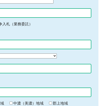
争入札（業務委託）
地域
中濃（美濃）地域
郡上地域