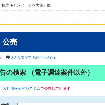
ア観光キャンペーンを実施」他
・公売
示
大きな文字で印刷ページ表示
告の検索 （電子調達案件以外）
、
入札情報公開システム
で公告しています