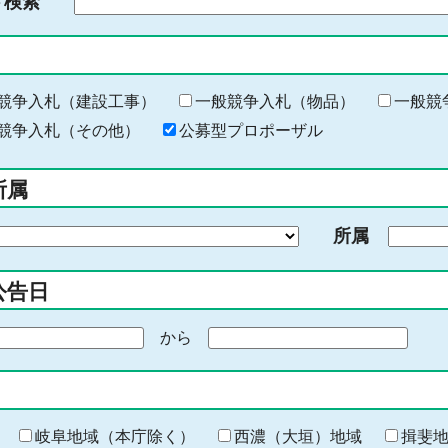
ド検索
検
索
す
る
キ
競争入札（建設工事）
一般競争入札（物品）
一般競
ー
競争入札（その他）
公募型プロポーザル
ワ
ー
所属
ド
を
所属
入
力
公告日
から
期
間
の
終
わ
岐阜地域（本庁除く）
西濃（大垣）地域
揖斐