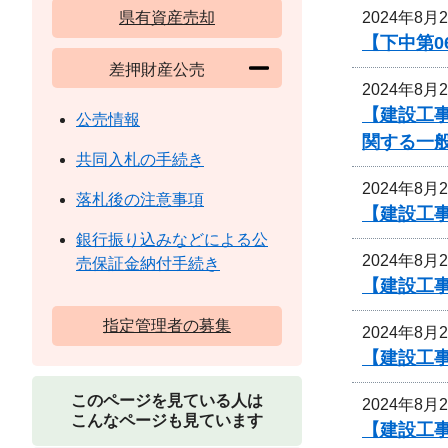
2024年8月
県有資産売却
【下中第0
差押財産公売
2024年8月
【建設工
公売情報
関する一
共同入札の手続き
2024年8月
落札後の注意事項
【建設工事
銀行振り込みなどによる公
2024年8月
売保証金納付手続き
【建設工事
指定管理者の募集
2024年8月
【建設工事
このページを見ている人は
2024年8月
こんなページも見ています
【建設工事