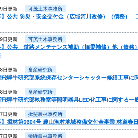
29日更新
可茂土木事務所
】公共 防災・安全交付金（広域河川改修）（債務） 工
29日更新
可茂土木事務所
】公共 道路メンテナンス補助（橋梁補修）他（債務） 
告
28日更新
畜産研究所
所飛騨牛研究部系統保存センターシャッター修繕工事に
28日更新
畜産研究所
所飛騨牛研究部執務室等照明器具LED化工事に関する一
27日更新
揖斐農林事務所
】揖林第0604号 農山漁村地域整備交付金事業 林道春
27日更新
飛騨農林事務所