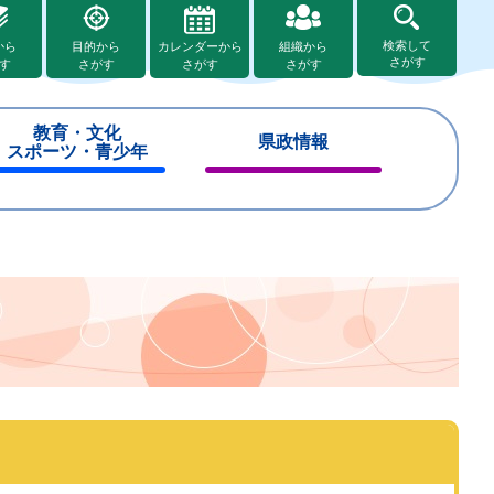
検索して
から
目的から
カレンダーから
組織から
さがす
す
さがす
さがす
さがす
教育・文化
県政情報
スポーツ・青少年
閉
閉
じ
じ
る
る