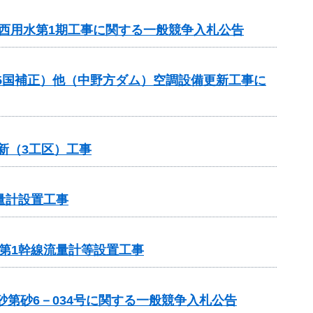
川西用水第1期工事に関する一般競争入札公告
R5国補正）他（中野方ダム）空調設備更新工事に
新（3工区）工事
量計設置工事
岸第1幹線流量計等設置工事
第砂6－034号に関する一般競争入札公告