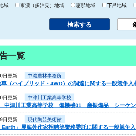
り
地域
東濃（多治見）地域
恵那地域
下呂地域
告一覧
30日更新
中濃農林事務所
動車（ハイブリッド・4WD）の調達に関する一般競争入
30日更新
中津川工業高等学校
度 中津川工業高等学校 備機械01 産振備品 シーケ
29日更新
現代陶芸美術館
 of Earth」展海外作家招聘等業務委託に関する一般競争