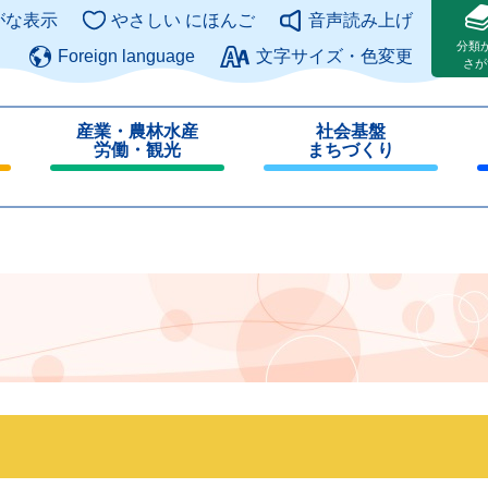
このページの本文へ
がな表示
やさしい にほんご
音声読み上げ
分類
Foreign language
文字サイズ・色変更
さが
産業・農林水産
社会基盤
労働・観光
まちづくり
閉
閉
じ
じ
る
る