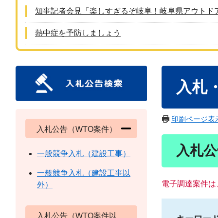
知事記者会見「楽しすぎるぞ岐阜！岐阜県アウトド
熱中症を予防しましょう
本
入札
文
印刷ページ表
入札公告（WTO案件）
入札公
一般競争入札（建設工事）
一般競争入札（建設工事以
電子調達案件は
外）
入札公告（WTO案件以