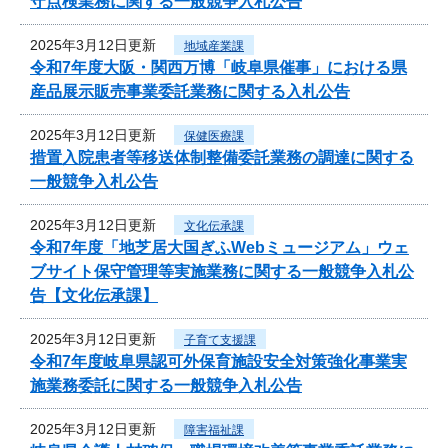
守点検業務に関する一般競争入札公告
2025年3月12日更新
地域産業課
令和7年度大阪・関西万博「岐阜県催事」における県
産品展示販売事業委託業務に関する入札公告
2025年3月12日更新
保健医療課
措置入院患者等移送体制整備委託業務の調達に関する
一般競争入札公告
2025年3月12日更新
文化伝承課
令和7年度「地芝居大国ぎふWebミュージアム」ウェ
ブサイト保守管理等実施業務に関する一般競争入札公
告【文化伝承課】
2025年3月12日更新
子育て支援課
令和7年度岐阜県認可外保育施設安全対策強化事業実
施業務委託に関する一般競争入札公告
2025年3月12日更新
障害福祉課