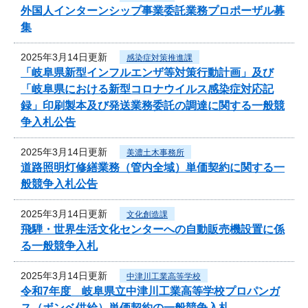
外国人インターンシップ事業委託業務プロポーザル募
集
2025年3月14日更新
感染症対策推進課
「岐阜県新型インフルエンザ等対策行動計画」及び
「岐阜県における新型コロナウイルス感染症対応記
録」印刷製本及び発送業務委託の調達に関する一般競
争入札公告
2025年3月14日更新
美濃土木事務所
道路照明灯修繕業務（管内全域）単価契約に関する一
般競争入札公告
2025年3月14日更新
文化創造課
飛騨・世界生活文化センターへの自動販売機設置に係
る一般競争入札
2025年3月14日更新
中津川工業高等学校
令和7年度 岐阜県立中津川工業高等学校プロパンガ
ス（ボンベ供給）単価契約の一般競争入札