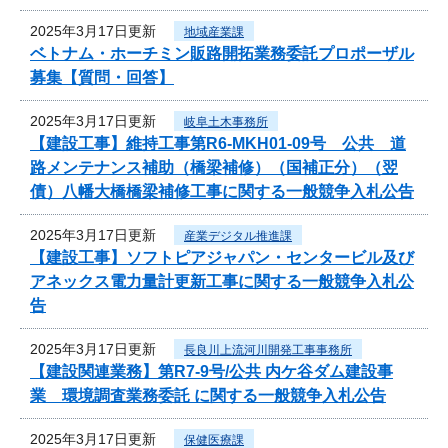
2025年3月17日更新
地域産業課
ベトナム・ホーチミン販路開拓業務委託プロポーザル
募集【質問・回答】
2025年3月17日更新
岐阜土木事務所
【建設工事】維持工事第R6-MKH01-09号 公共 道
路メンテナンス補助（橋梁補修）（国補正分）（翌
債）八幡大橋橋梁補修工事に関する一般競争入札公告
2025年3月17日更新
産業デジタル推進課
【建設工事】ソフトピアジャパン・センタービル及び
アネックス電力量計更新工事に関する一般競争入札公
告
2025年3月17日更新
長良川上流河川開発工事事務所
【建設関連業務】第R7-9号/公共 内ケ谷ダム建設事
業 環境調査業務委託 に関する一般競争入札公告
2025年3月17日更新
保健医療課