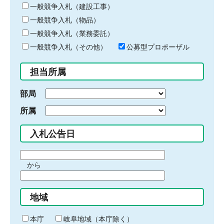
キ
一般競争入札（建設工事）
ー
一般競争入札（物品）
ワ
一般競争入札（業務委託）
ー
ド
一般競争入札（その他）
公募型プロポーザル
を
入
担当所属
力
部局
所属
入札公告日
期
から
間
期
の
間
始
地域
の
ま
終
り
わ
本庁
岐阜地域（本庁除く）