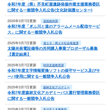
令和7年度（県）芥見町屋遺跡発掘作業支援業務委託
に関する一般競争入札公告(文化財保護センター)
2025年3月7日更新
道路維持課
令和7年度「ぎふ川と道のアラームメール配信サービ
ス」に関する一般競争入札公告
2025年3月7日更新
省エネ・再エネ社会推進課
太陽光発電設備等の共同購入事業プロポーザル募集
【選定結果】
2025年3月7日更新
特別支援教育課
令和7年度文字情報変換ソフトの保守サービス及びサ
ーバ使用に関する一般競争入札公告
2025年3月7日更新
森林文化アカデミー
令和7年度森林文化アカデミーバス運行管理業務委託
に関する一般競争入札公告
2025年3月7日更新
多治見土木事務所