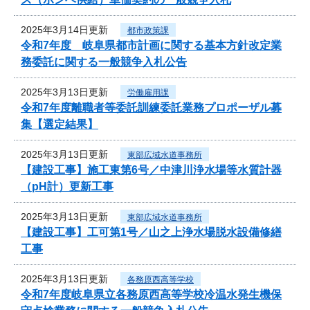
2025年3月14日更新
都市政策課
令和7年度 岐阜県都市計画に関する基本方針改定業
務委託に関する一般競争入札公告
2025年3月13日更新
労働雇用課
令和7年度離職者等委託訓練委託業務プロポーザル募
集【選定結果】
2025年3月13日更新
東部広域水道事務所
【建設工事】施工東第6号／中津川浄水場等水質計器
（pH計）更新工事
2025年3月13日更新
東部広域水道事務所
【建設工事】工可第1号／山之上浄水場脱水設備修繕
工事
2025年3月13日更新
各務原西高等学校
令和7年度岐阜県立各務原西高等学校冷温水発生機保