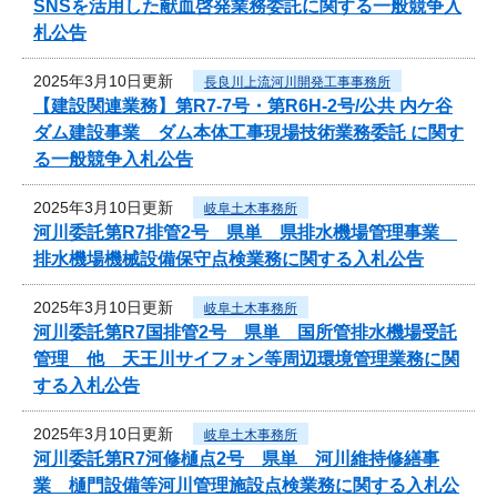
SNSを活用した献血啓発業務委託に関する一般競争入
札公告
2025年3月10日更新
長良川上流河川開発工事事務所
【建設関連業務】第R7-7号・第R6H-2号/公共 内ケ谷
ダム建設事業 ダム本体工事現場技術業務委託 に関す
る一般競争入札公告
2025年3月10日更新
岐阜土木事務所
河川委託第R7排管2号 県単 県排水機場管理事業
排水機場機械設備保守点検業務に関する入札公告
2025年3月10日更新
岐阜土木事務所
河川委託第R7国排管2号 県単 国所管排水機場受託
管理 他 天王川サイフォン等周辺環境管理業務に関
する入札公告
2025年3月10日更新
岐阜土木事務所
河川委託第R7河修樋点2号 県単 河川維持修繕事
業 樋門設備等河川管理施設点検業務に関する入札公