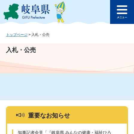
ペ
メ
このページの本文へ
ー
ニ
メ
ジ
ュ
ニ
の
ー
ュ
先
を
ー
頭
飛
トップページ
>
入札・公売
で
ば
す
し
入札・公売
。
て
本
文
へ
重要なお知らせ
知事記者会見「『岐阜県 みんなの健康・福祉ひろ