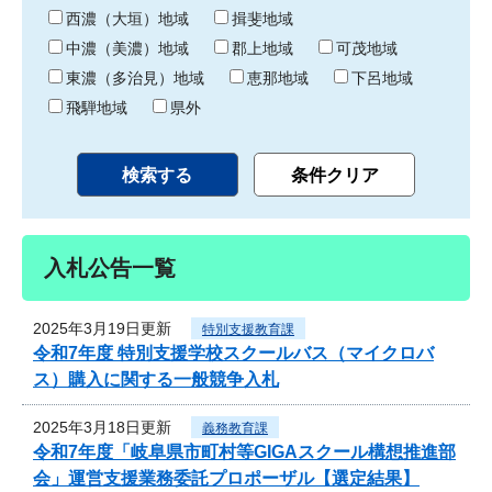
り
西濃（大垣）地域
揖斐地域
中濃（美濃）地域
郡上地域
可茂地域
東濃（多治見）地域
恵那地域
下呂地域
飛騨地域
県外
入札公告一覧
2025年3月19日更新
特別支援教育課
令和7年度 特別支援学校スクールバス（マイクロバ
ス）購入に関する一般競争入札
2025年3月18日更新
義務教育課
令和7年度「岐阜県市町村等GIGAスクール構想推進部
会」運営支援業務委託プロポーザル【選定結果】