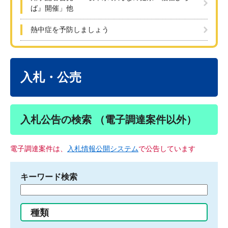
ば』開催」他
熱中症を予防しましょう
本
文
入札・公売
入札公告の検索 （電子調達案件以外）
電子調達案件は、
入札情報公開システム
で公告しています
キーワード検索
検
索
す
種類
る