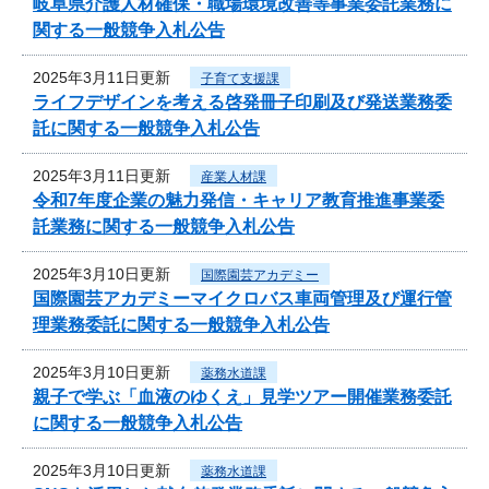
岐阜県介護人材確保・職場環境改善等事業委託業務に
関する一般競争入札公告
2025年3月11日更新
子育て支援課
ライフデザインを考える啓発冊子印刷及び発送業務委
託に関する一般競争入札公告
2025年3月11日更新
産業人材課
令和7年度企業の魅力発信・キャリア教育推進事業委
託業務に関する一般競争入札公告
2025年3月10日更新
国際園芸アカデミー
国際園芸アカデミーマイクロバス車両管理及び運行管
理業務委託に関する一般競争入札公告
2025年3月10日更新
薬務水道課
親子で学ぶ「血液のゆくえ」見学ツアー開催業務委託
に関する一般競争入札公告
2025年3月10日更新
薬務水道課