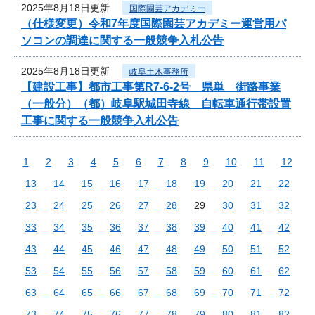
2025年8月18日更新
国際園芸アカデミー
（仕様変更）令和7年度国際園芸アカデミー運営用パ
ソコンの調達に関する一般競争入札公告
2025年8月18日更新
岐阜土木事務所
【建設工事】都市工事第R7-6-2号 県単 街路事業
（一般分）（都）岐阜駅城田寺線 自転車通行帯設置
工事に関する一般競争入札公告
1
2
3
4
5
6
7
8
9
10
11
12
13
14
15
16
17
18
19
20
21
22
23
24
25
26
27
28
29
30
31
32
33
34
35
36
37
38
39
40
41
42
43
44
45
46
47
48
49
50
51
52
53
54
55
56
57
58
59
60
61
62
63
64
65
66
67
68
69
70
71
72
73
74
75
76
77
78
79
80
81
82