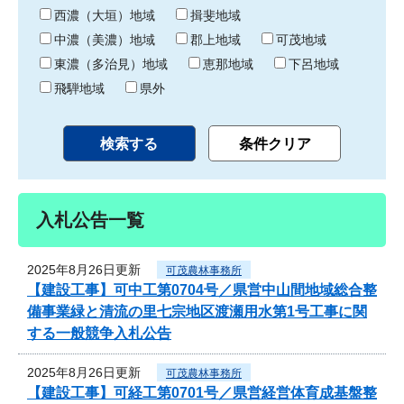
り
西濃（大垣）地域
揖斐地域
中濃（美濃）地域
郡上地域
可茂地域
東濃（多治見）地域
恵那地域
下呂地域
飛騨地域
県外
入札公告一覧
2025年8月26日更新
可茂農林事務所
【建設工事】可中工第0704号／県営中山間地域総合整
備事業緑と清流の里七宗地区渡瀬用水第1号工事に関
する一般競争入札公告
2025年8月26日更新
可茂農林事務所
【建設工事】可経工第0701号／県営経営体育成基盤整