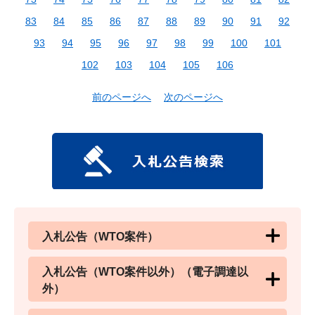
83
84
85
86
87
88
89
90
91
92
93
94
95
96
97
98
99
100
101
102
103
104
105
106
前のページへ
次のページへ
入札公告（WTO案件）
入札公告（WTO案件以外）（電子調達以
外）