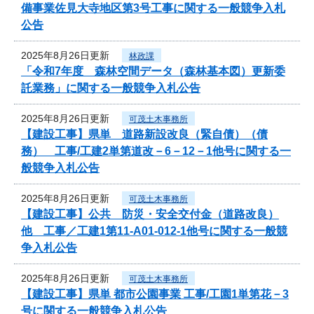
備事業佐見大寺地区第3号工事に関する一般競争入札
公告
2025年8月26日更新
林政課
「令和7年度 森林空間データ（森林基本図）更新委
託業務」に関する一般競争入札公告
2025年8月26日更新
可茂土木事務所
【建設工事】県単 道路新設改良（緊自債）（債
務） 工事/工建2単第道改－6－12－1他号に関する一
般競争入札公告
2025年8月26日更新
可茂土木事務所
【建設工事】公共 防災・安全交付金（道路改良）
他 工事／工建1第11-A01-012-1他号に関する一般競
争入札公告
2025年8月26日更新
可茂土木事務所
【建設工事】県単 都市公園事業 工事/工園1単第花－3
号に関する一般競争入札公告