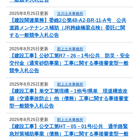
2025年8月25日更新
古川土木事務所
【建設関連業務】委維2公第48-A2-BR-11-A号 公共
道路メンテナンス補助（JR跨線橋梁点検）委託に関
する一般競争入札公告
2025年8月25日更新
郡上土木事務所
【建設工事】公砂工第R7－26－1号/公共 防災・安全
交付金（通常砂防事業）工事に関する事後審査型一般
競争入札公告
2025年8月25日更新
郡上土木事務所
【建設工事】単交工第現構－1他号/県単 現道構造改
築（交通事故防止）他（債務）工事に関する事後審査
型一般競争入札公告
2025年8月25日更新
郡上土木事務所
【建設工事】公交工第HT－05－01号/公共 通学路緊
急対策補助事業（債務）工事に関する事後審査型一般