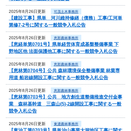
2025年8月26日更新
可茂土木事務所
【建設工事】県単 河川維持修繕（債務）工事/工河単
第修7-2号に関する一般競争入札公告
2025年8月26日更新
恵那農林事務所
【恵経単第0701号】県単経営体育成基盤整備事業 下
野地区他 法面保護他工事に関する一般競争入札公告
2025年8月26日更新
恵那農林事務所
【恵林第0704号】公共 森林環境保全整備事業 林業専
用道 船岩線開設工事に関する一般競争入札公告
2025年8月26日更新
恵那農林事務所
【恵林第0703号】公共 地方創生道整備推進交付金事
業 森林基幹道 三森山(5)-2線開設工事に関する一般
競争入札公告
2025年8月26日更新
東濃農林事務所
【東治工第0703号】県単治山事業大洞地区工事に関す