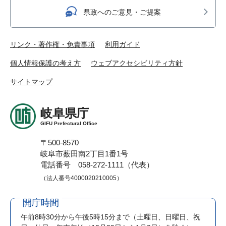
県政へのご意見・ご提案
リンク・著作権・免責事項
利用ガイド
個人情報保護の考え方
ウェブアクセシビリティ方針
サイトマップ
岐阜県庁
GIFU Prefectural Office
〒500-8570
岐阜市薮田南2丁目1番1号
電話番号 058-272-1111（代表）
（法人番号4000020210005）
開庁時間
午前8時30分から午後5時15分まで
（土曜日、日曜日、祝