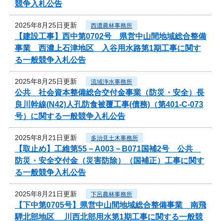
競争入札公告
2025年8月25日更新
西濃農林事務所
【建設工事】西中第0702号 県営中山間地域総合整備
事業 西濃上石津地区 入谷用水路第1期工事に関す
る一般競争入札公告
2025年8月25日更新
流域浄水事務所
公共 社会資本整備総合交付金事業（防災・安全）長
良川幹線(N42)人孔防食被覆工事(債務)（第401-C-073
号）に関する一般競争入札公告
2025年8月21日更新
多治見土木事務所
【取止め】工維第55－A003－B071国補2号 公共
防災・安全交付金（災害防除）（国補正）工事に関す
る一般競争入札公告
2025年8月21日更新
下呂農林事務所
【下中第0705号】県営中山間地域総合整備事業 南飛
騨北部地区 川西北部用水第1期工事に関する一般競