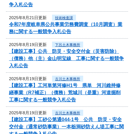
争入札公告
2025年8月21日更新
技術検査課
令和7年度岐阜県公共事業労務費調査（10月調査）業
務に関する一般競争入札公告
2025年8月19日更新
下呂土木事務所
【建設工事】公共 防災・安全交付金（災害防除）
（債務）他（主）金山明宝線 工事に関する一般競争
入札公告
2025年8月19日更新
古川土木事務所
【建設工事】工河単第河修H1号 県単 河川維持修
繕事業（R7補正）（債務）荒城川（是重）河道掘削
工事に関する一般競争入札公告
2025年8月19日更新
古川土木事務所
【建設工事】工砂公第通044-1号 公共 防災・安全
交付金（通常砂防事業）一本栃洞砂防えん堤工事に関
する一般競争入札公告