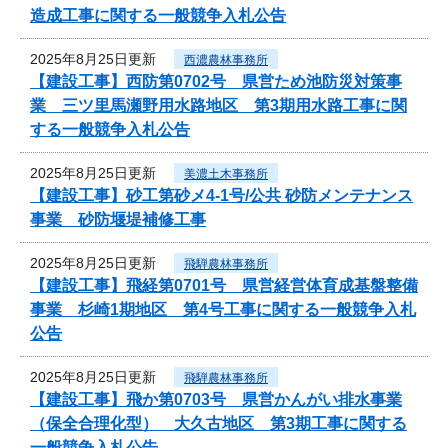
造成工事に関する一般競争入札公告
2025年8月25日更新
西濃農林事務所
【建設工事】西防第0702号 県営ため池防災対策事
業 三ツ里馬瀬野用水路地区 第3期用水路工事に関
する一般競争入札公告
2025年8月25日更新
美濃土木事務所
【建設工事】砂工第砂メ4-1号/公共 砂防メンテナンス
事業 砂防堰堤補修工事
2025年8月25日更新
飛騨農林事務所
【建設工事】飛経第0701号 県営経営体育成基盤整備
事業 杉崎1期地区 第4号工事に関する一般競争入札
公告
2025年8月25日更新
飛騨農林事務所
【建設工事】飛か第0703号 県営かんがい排水事業
（保全合理化型） 大久古地区 第3期工事に関する
一般競争入札公告