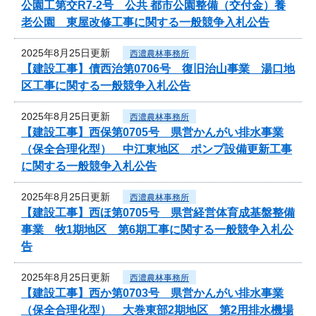
公園工第交R7-2号 公共 都市公園整備（交付金）養
老公園 東屋改修工事に関する一般競争入札公告
2025年8月25日更新
西濃農林事務所
【建設工事】債西治第0706号 復旧治山事業 湯口地
区工事に関する一般競争入札公告
2025年8月25日更新
西濃農林事務所
【建設工事】西保第0705号 県営かんがい排水事業
（保全合理化型） 中江東地区 ポンプ設備更新工事
に関する一般競争入札公告
2025年8月25日更新
西濃農林事務所
【建設工事】西ほ第0705号 県営経営体育成基盤整備
事業 牧1期地区 第6期工事に関する一般競争入札公
告
2025年8月25日更新
西濃農林事務所
【建設工事】西か第0703号 県営かんがい排水事業
（保全合理化型） 大巻東部2期地区 第2用排水機場