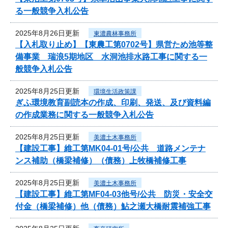
る一般競争入札公告
2025年8月26日更新
東濃農林事務所
【入札取り止め】【東農工第0702号】県営ため池等整
備事業 瑞浪5期地区 水洞池排水路工事に関する一
般競争入札公告
2025年8月25日更新
環境生活政策課
ぎふ環境教育副読本の作成、印刷、発送、及び資料編
の作成業務に関する一般競争入札公告
2025年8月25日更新
美濃土木事務所
【建設工事】維工第MK04-01号/公共 道路メンテナ
ンス補助（橋梁補修）（債務）上牧橋補修工事
2025年8月25日更新
美濃土木事務所
【建設工事】維工第MF04-03他号/公共 防災・安全交
付金（橋梁補修）他（債務）鮎之瀬大橋耐震補強工事