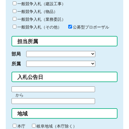
キ
一般競争入札（建設工事）
ー
一般競争入札（物品）
ワ
一般競争入札（業務委託）
ー
ド
一般競争入札（その他）
公募型プロポーザル
を
入
担当所属
力
部局
所属
入札公告日
期
から
間
期
の
間
始
地域
の
ま
終
り
わ
本庁
岐阜地域（本庁除く）