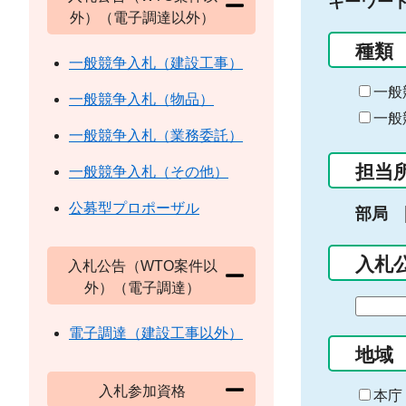
キーワー
外）（電子調達以外）
種類
一般競争入札（建設工事）
一般
一般競争入札（物品）
一般
一般競争入札（業務委託）
担当
一般競争入札（その他）
公募型プロポーザル
部局
入札
入札公告（WTO案件以
外）（電子調達）
期
間
電子調達（建設工事以外）
の
地域
始
入札参加資格
ま
本庁