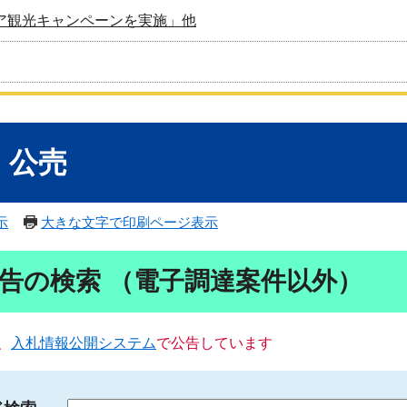
ア観光キャンペーンを実施」他
・公売
示
大きな文字で印刷ページ表示
告の検索 （電子調達案件以外）
、
入札情報公開システム
で公告しています