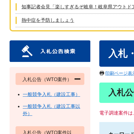
知事記者会見「楽しすぎるぞ岐阜！岐阜県アウトド
熱中症を予防しましょう
本
入札
文
印刷ページ表
入札公告（WTO案件）
入札公
一般競争入札（建設工事）
一般競争入札（建設工事以
電子調達案件は
外）
入札公告（WTO案件以