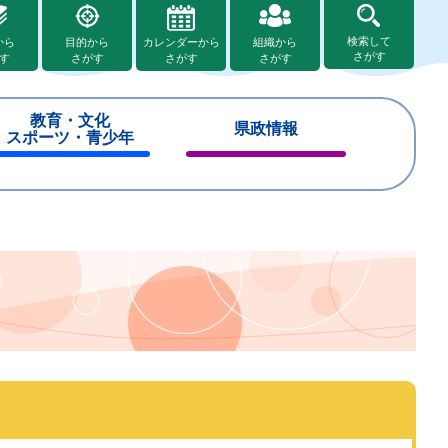
検索して
から
目的から
カレンダーから
組織から
さがす
す
さがす
さがす
さがす
教育・文化
県政情報
スポーツ・青少年
閉
閉
じ
じ
る
る