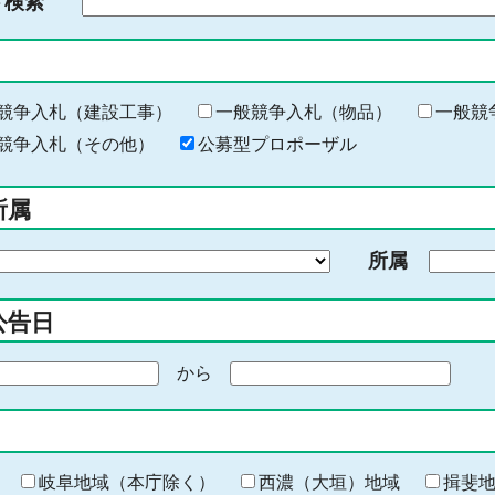
ド検索
検
索
す
る
キ
競争入札（建設工事）
一般競争入札（物品）
一般競
ー
競争入札（その他）
公募型プロポーザル
ワ
ー
所属
ド
を
所属
入
力
公告日
から
期
間
の
終
わ
岐阜地域（本庁除く）
西濃（大垣）地域
揖斐