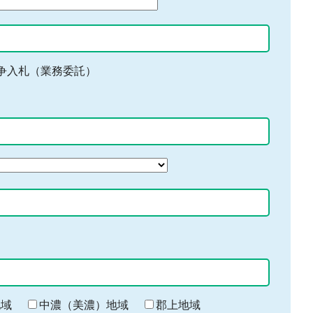
争入札（業務委託）
地域
中濃（美濃）地域
郡上地域