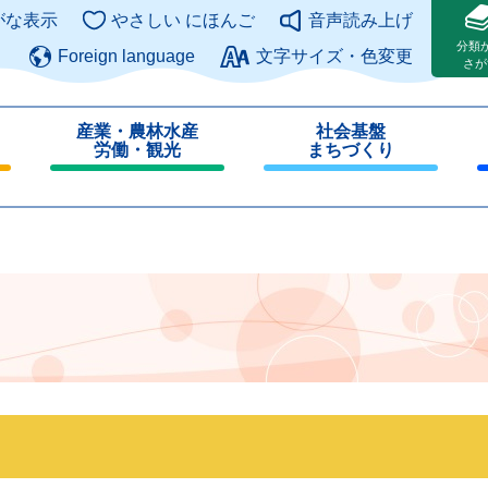
このページの本文へ
がな表示
やさしい にほんご
音声読み上げ
分類
Foreign language
文字サイズ・色変更
さが
産業・農林水産
社会基盤
労働・観光
まちづくり
閉
閉
じ
じ
る
る