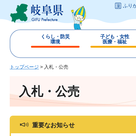
ペ
メ
ふり
ー
ニ
ジ
ュ
の
ー
先
を
くらし・防災
子ども・女性
頭
飛
環境
医療・福祉
で
ば
閉
閉
す
し
じ
じ
。
て
る
る
トップページ
>
入札・公売
本
文
へ
入札・公売
重要なお知らせ