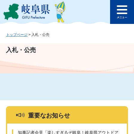
ペ
メ
このページの本文へ
ー
ニ
メ
ジ
ュ
ニ
の
ー
ュ
先
を
ー
頭
飛
トップページ
>
入札・公売
で
ば
す
し
入札・公売
。
て
本
文
へ
重要なお知らせ
知事記者会見「楽しすぎるぞ岐阜！岐阜県アウトドア