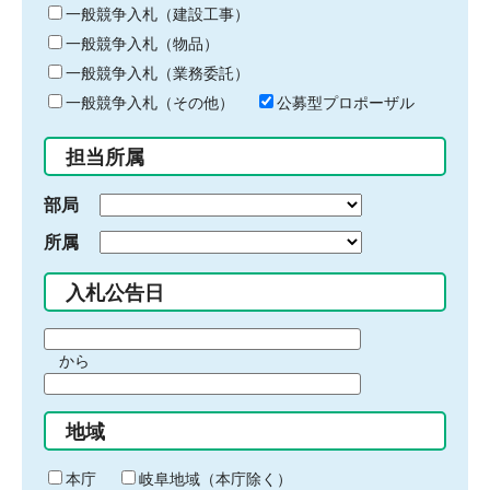
キ
一般競争入札（建設工事）
ー
一般競争入札（物品）
ワ
一般競争入札（業務委託）
ー
ド
一般競争入札（その他）
公募型プロポーザル
を
入
担当所属
力
部局
所属
入札公告日
期
から
間
期
の
間
始
地域
の
ま
終
り
わ
本庁
岐阜地域（本庁除く）