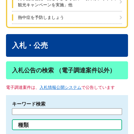
観光キャンペーンを実施」他
熱中症を予防しましょう
本
文
入札・公売
入札公告の検索 （電子調達案件以外）
電子調達案件は、
入札情報公開システム
で公告しています
キーワード検索
検
索
す
種類
る