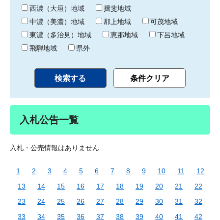
り
西濃（大垣）地域
揖斐地域
中濃（美濃）地域
郡上地域
可茂地域
東濃（多治見）地域
恵那地域
下呂地域
飛騨地域
県外
入札公告一覧
入札・公売情報はありません
1
2
3
4
5
6
7
8
9
10
11
12
13
14
15
16
17
18
19
20
21
22
23
24
25
26
27
28
29
30
31
32
33
34
35
36
37
38
39
40
41
42