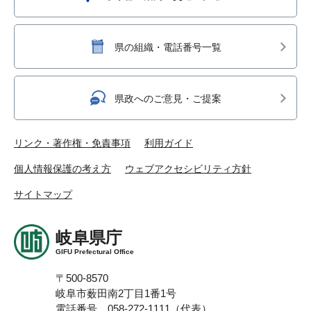
県の組織・電話番号一覧
県政へのご意見・ご提案
リンク・著作権・免責事項
利用ガイド
個人情報保護の考え方
ウェブアクセシビリティ方針
サイトマップ
岐阜県庁
GIFU Prefectural Office
〒500-8570
岐阜市薮田南2丁目1番1号
電話番号 058-272-1111（代表）