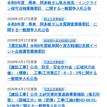
令和8年度 県単 阿多岐ダム取水放流・インクライ
ン保守点検業務委託 に関する一般競争入札公告
2026年3月17日更新
郡上土木事務所
令和8年度 県単 阿多岐ダム水質調査業務委託 に
関する一般競争入札公告
2026年3月17日更新
岐阜関ケ原古戦場記念館
【選定結果】令和8年度岐阜関ケ原古戦場記念館イベ
ント企画運営業務委託
2026年3月17日更新
可茂土木事務所
【建設工事】公共 防災・安全交付金（広域河川改
修）（債務） 工事/工河第広7－6－2－3号に関する
一般競争入札公告
2026年3月17日更新
可茂土木事務所
【建設工事】公共 土砂災害対策道路事業補助（落石対
策）（国補正分）他（翌債）工事/工維4第HD-06-01-
h2他号に関する一般競争入札公告