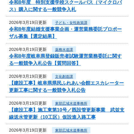
令和8年度 特別支援学校スクールバス（マイクロバ
ス）購入に関する一般競争入札
2026年3月19日更新
子ども・女性政策課
令和8年度結婚支援事業企画・運営業務委託プロポー
ザル募集【選定結果】
2026年3月19日更新
薬務水道課
令和8年度岐阜県登録販売者試験運営業務委託に関す
る一般競争入札公告【質問回答】
2026年3月19日更新
文化創造課
【建設工事】岐阜県県民ふれあい会館エスカレーター
更新工事に関する一般競争入札公告
2026年3月19日更新
東部広域水道事務所
【建設工事】施工東第10号／既設管更新事業 武並支
線送水管更新（10工区）仮設進入路工事
2026年3月19日更新
東部広域水道事務所