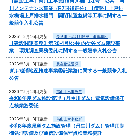
【建設工事】河川工事第R8河メ補H1-1号 公共 河
川メンテナンス事業（R7国補正分）【債務】上戸排
水機場上戸排水樋門 開閉装置整備等工事に関する一
般競争入札公告
2026年3月16日更新
長良川上流河川開発工事事務所
【建設関連業務】第R8-4号/公共 内ケ谷ダム建設事
業 環境調査業務委託に関する一般競争入札公告
2026年3月13日更新
農産物流通課
ぎふ地消地産推進事業委託業務に関する一般競争入札
公告
2026年3月13日更新
高山土木事務所
令和8年度ダム施設管理（丹生川ダム）電気設備保守
点検業務委託
2026年3月13日更新
高山土木事務所
令和8年度県単ダム施設管理（丹生川ダム）管理用制
御処理設備及び通信設備保守点検業務委託