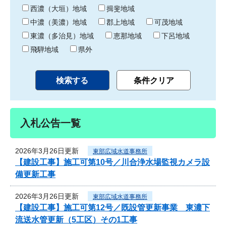
り
西濃（大垣）地域
揖斐地域
中濃（美濃）地域
郡上地域
可茂地域
東濃（多治見）地域
恵那地域
下呂地域
飛騨地域
県外
入札公告一覧
2026年3月26日更新
東部広域水道事務所
【建設工事】施工可第10号／川合浄水場監視カメラ設
備更新工事
2026年3月26日更新
東部広域水道事務所
【建設工事】施工可第12号／既設管更新事業 東濃下
流送水管更新（5工区）その1工事