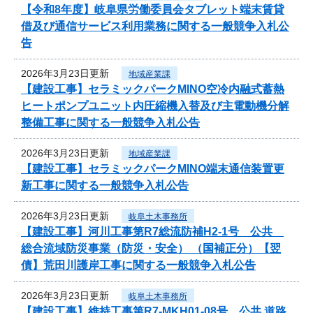
【令和8年度】岐阜県労働委員会タブレット端末賃貸
借及び通信サービス利用業務に関する一般競争入札公
告
2026年3月23日更新
地域産業課
【建設工事】セラミックパークMINO空冷内融式蓄熱
ヒートポンプユニット内圧縮機入替及び主電動機分解
整備工事に関する一般競争入札公告
2026年3月23日更新
地域産業課
【建設工事】セラミックパークMINO端末通信装置更
新工事に関する一般競争入札公告
2026年3月23日更新
岐阜土木事務所
【建設工事】河川工事第R7総流防補H2-1号 公共
総合流域防災事業（防災・安全） （国補正分）【翌
債】荒田川護岸工事に関する一般競争入札公告
2026年3月23日更新
岐阜土木事務所
【建設工事】維持工事第R7-MKH01-08号 公共 道路