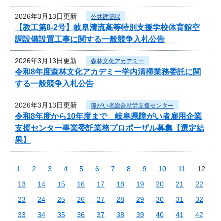
2026年3月13日更新
公共建築課
【教工第8-2号】岐阜清流高等特別支援学校体育館空
調設備設置工事に関する一般競争入札公告
2026年3月13日更新
森林文化アカデミー
令和8年度森林文化アカデミー学内清掃業務委託に関
する一般競争入札公告
2026年3月13日更新
障がい者総合就労支援センター
令和8年度から10年度まで 岐阜県障がい者雇用企業
支援センター事業委託業務プロポーザル募集【選定結
果】
1
2
3
4
5
6
7
8
9
10
11
12
13
14
15
16
17
18
19
20
21
22
23
24
25
26
27
28
29
30
31
32
33
34
35
36
37
38
39
40
41
42