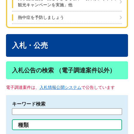
観光キャンペーンを実施」他
熱中症を予防しましょう
本
文
入札・公売
入札公告の検索 （電子調達案件以外）
電子調達案件は、
入札情報公開システム
で公告しています
キーワード検索
検
索
す
種類
る