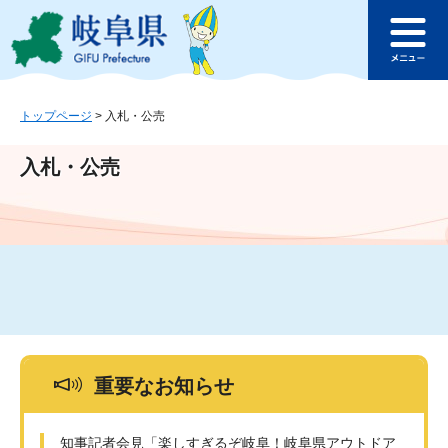
ペ
メ
このページの本文へ
ー
ニ
メ
ジ
ュ
ニ
の
ー
ュ
先
を
ー
頭
飛
トップページ
>
入札・公売
で
ば
す
し
入札・公売
。
て
本
文
へ
重要なお知らせ
知事記者会見「楽しすぎるぞ岐阜！岐阜県アウトドア