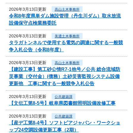
2026年3月13日更新
高山土木事務所
令和8年度県単ダム施設管理（丹生川ダム）取水放流
設備保守点検業務委託
2026年3月13日更新
美濃土木事務所
タラガトンネルで使用する電気の調達に関する一般競
争入札公告（令和8年度）
2026年3月13日更新
高山土木事務所
【建設工事】第工砂公情R7-1他号／公共 総合流域防
災事業（交付金）(債務）土砂災害監視システム設備
更新他 工事に関する一般競争入札公告
2026年3月13日更新
公共建築課
【文伝工第8-5号】岐阜県図書館照明設備改修工事
2026年3月13日更新
公共建築課
【産デ工第8-4号】ソフトピアジャパン・ワークショ
ップ24空調設備更新工事（2期）