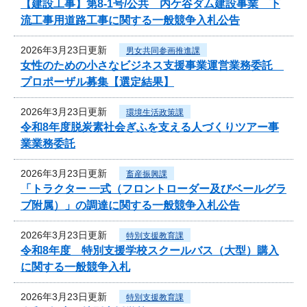
【建設工事】第8-1号/公共 内ケ谷ダム建設事業 下
流工事用道路工事に関する一般競争入札公告
2026年3月23日更新
男女共同参画推進課
女性のための小さなビジネス支援事業運営業務委託
プロポーザル募集【選定結果】
2026年3月23日更新
環境生活政策課
令和8年度脱炭素社会ぎふを支える人づくりツアー事
業業務委託
2026年3月23日更新
畜産振興課
「トラクター 一式（フロントローダー及びベールグラ
ブ附属）」の調達に関する一般競争入札公告
2026年3月23日更新
特別支援教育課
令和8年度 特別支援学校スクールバス（大型）購入
に関する一般競争入札
2026年3月23日更新
特別支援教育課