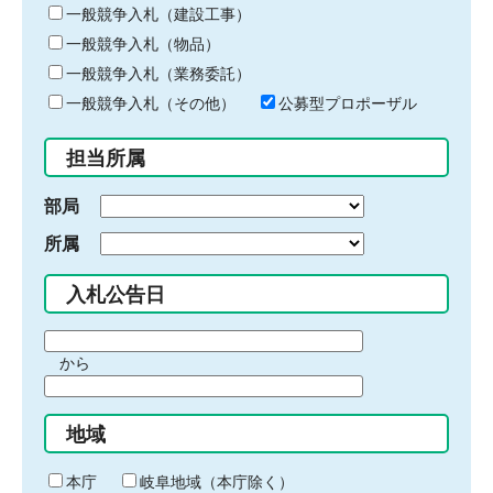
キ
一般競争入札（建設工事）
ー
一般競争入札（物品）
ワ
一般競争入札（業務委託）
ー
ド
一般競争入札（その他）
公募型プロポーザル
を
入
担当所属
力
部局
所属
入札公告日
期
から
間
期
の
間
始
地域
の
ま
終
り
わ
本庁
岐阜地域（本庁除く）